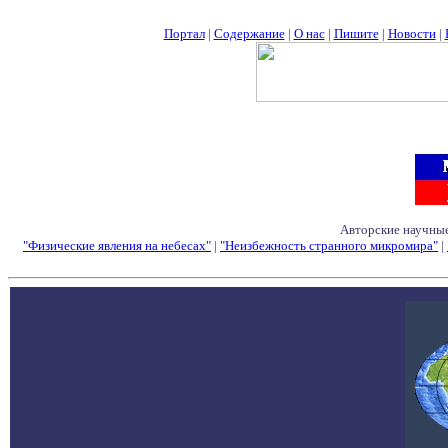
Портал
|
Содержание
|
О нас
|
Пишите
|
Новости
|
Авторские научные
"Физические явления на небесах"
|
"Неизбежность странного микромира"
|
Семинары - Конфе