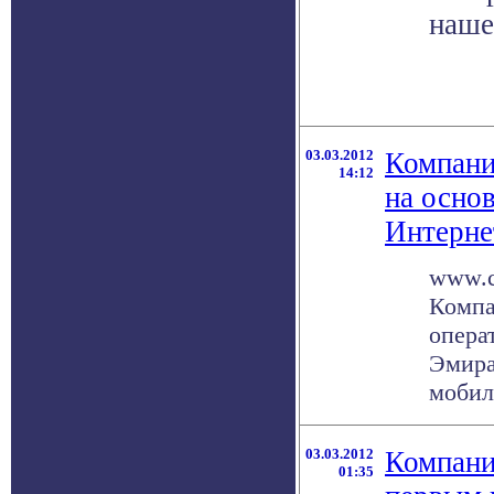
наше
03.03.2012
Компани
14:12
на осно
Интерне
www.c
Компа
опера
Эмира
мобиль
03.03.2012
Компани
01:35