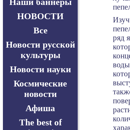
Наши баннеры
пепе
НОВОСТИ
Изуч
пепе
Все
ряд 
Новости русской
кото
культуры
конц
воды
Новости науки
кото
Космические
выст
такж
новости
пове
Афиша
раст
коли
The best of
хара