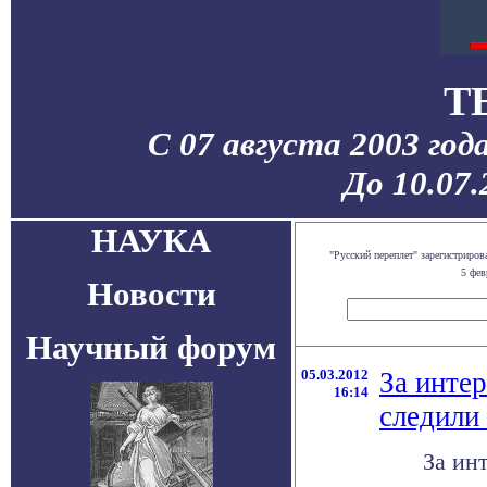
T
С 07 августа 2003 год
До 10.07
НАУКА
"Русский переплет" зарегистриро
5 фев
Новости
Научный форум
05.03.2012
За инте
16:14
следили
За ин