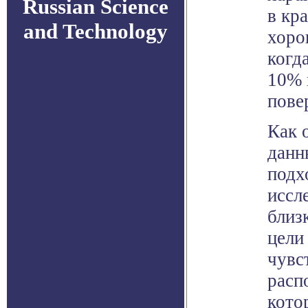
Russian Science
в кр
and Technology
хоро
когд
10% 
пове
Как 
данн
подх
иссл
близ
цели
чувс
расп
кото