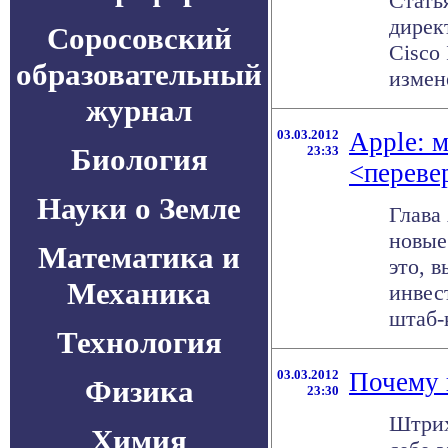
Статья
дирек
Соросовский
Cisco
образовательный
измене
журнал
03.03.2012
Apple: 
Биология
23:33
<переве
Науки о Земле
Глава
новые
Математика и
это, 
Механика
инвес
штаб-к
Технология
03.03.2012
Почему 
Физика
23:30
Штрих
Химия