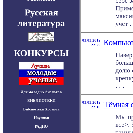
себе 
Приме
Русская
макси
литература
учет . 
03.03.2012
Компьют
22:29
КОНКУРСЫ
Навер
больш
долю 
крепк
. . .
Для молодых биологов
БИБЛИОТЕКИ
03.03.2012
Тёмная 
22:10
Библиотека Хроноса
Мы пр
Научпоп
все>.
РАДИО
темны