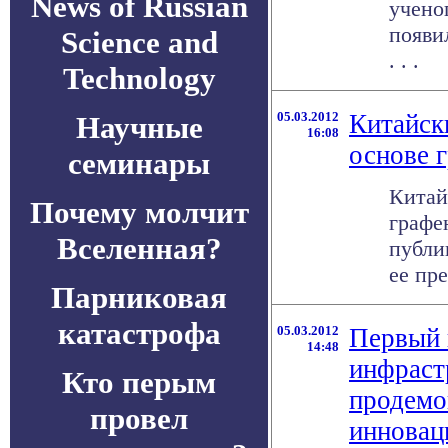
News of Russian
учено
появил
Science and
. . .
Technology
05.03.2012
Китайск
Научные
16:08
основе 
семинары
Китай
Почему молчит
графе
Вселенная?
публи
ее пре
Парниковая
катастрофа
05.03.2012
Первый 
14:48
инфраст
Кто перым
продемо
провел
инновац