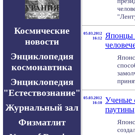
прези
челов
"Ленту
Космические
05.03.2012
Японцы 
16:12
новости
человеч
Энциклопедия
Японс
спосо
космонавтика
замол
Энциклопедия
принят
"Естествознание"
05.03.2012
Ученые 
16:10
Журнальный зал
паутины
Физматлит
Японс
созда