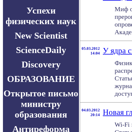
Успехи
Миф о
преро
физических наук
опров
Акаде
New Scientist
ScienceDaily
05.03.2012
У ядра 
14:04
Discovery
Физик
распр
ОБРАЗОВАНИЕ
Стать
журна
Открытое письмо
доступ
министру
04.03.2012
Новая г
образования
20:14
Wi-Fi
Антиреформа