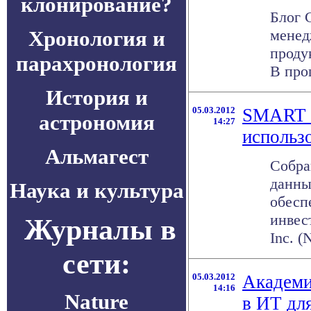
клонирование?
Блог 
Хронология и
менед
проду
парахронология
В про
История и
05.03.2012
SMART V
астрономия
14:27
использ
Альмагест
Собра
данны
Наука и культура
обесп
инвес
Журналы в
Inc. 
сети:
05.03.2012
Академи
14:16
Nature
в ИТ дл