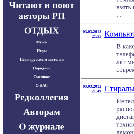
Читают и поют
взять
авторы РП
. .
ОТДЫХ
03.03.2012
Компьют
21:55
Музеи
В как
Игры
телеф
Песни русского застолья
лет м
Народное
совре
Смешное
О НАС
03.03.2012
Стираль
21:49
Редколлегия
Интел
распо
Авторам
диста
техно
О журнале
демон