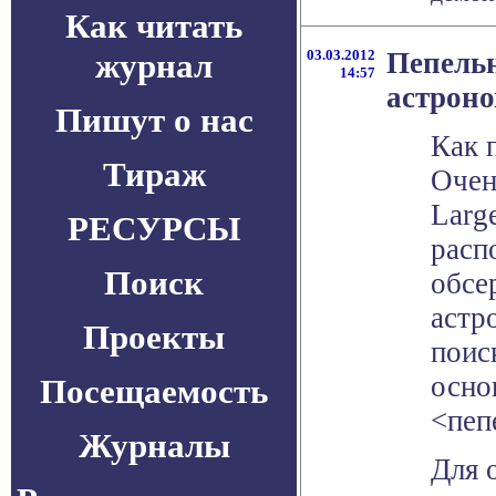
Как читать
журнал
03.03.2012
Пепель
14:57
астроно
Пишут о нас
Как 
Тираж
Очен
Larg
РЕСУРСЫ
расп
Поиск
обсе
астр
Проекты
поис
осно
Посещаемость
<пепе
Журналы
Для 