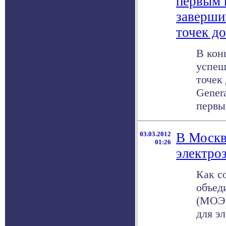
первым 
заверши
точек д
В кон
успеш
точек
Genera
первым
03.03.2012
В Москв
01:26
электро
Как с
объед
(МОЭС
для э