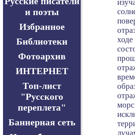
Русские писатели
изуч
и поэты
солн
пове
Избранное
отра
ходе
Библиотеки
сост
Фотоархив
прош
отра
ИНТЕРНЕТ
врем
Топ-лист
обра
отра
"Русского
морс
переплета"
искл
Баннерная сеть
терр
луча