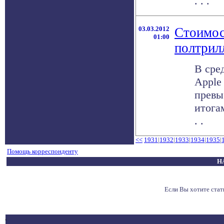
. . .
03.03.2012
Стоимос
01:00
полтрил
В сре
Apple
превы
итога
. .
<<
1931
|
1932
|
1933
|
1934
|
1935
|
Помощь корреспонденту
Н
Если Вы хотите ста