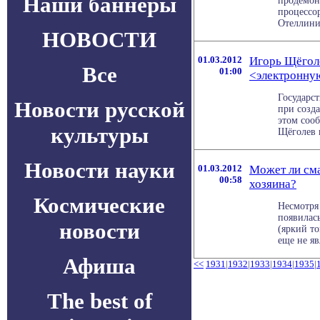
Наши баннеры
продемон
процессо
Отеллини (
НОВОСТИ
01.03.2012
Игорь Щёголе
Все
01:00
<электронну
Государс
Новости русской
при созд
этом соо
культуры
Щёголев в
Новости науки
01.03.2012
Может ли сма
00:58
хозяина?
Космические
Несмотря 
появилас
новости
(яркий то
еще не явл
Афиша
<<
1931
|
1932
|
1933
|
1934
|
1935
|
The best of