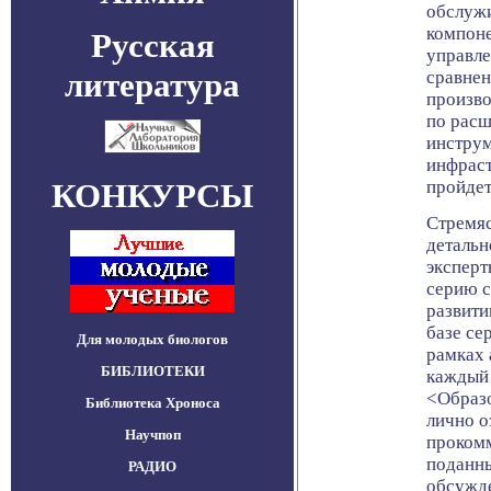
обслуж
компоне
Русская
управле
литература
сравне
произво
по расш
инструм
инфраст
КОНКУРСЫ
пройдет
Стремяс
детальн
эксперт
серию с
развит
базе се
Для молодых биологов
рамках 
БИБЛИОТЕКИ
каждый 
<Образо
Библиотека Хроноса
лично о
Научпоп
прокомм
поданны
РАДИО
обсужде