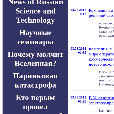
News of Russian
Science and
03.03.2012
Компания du 
14:12
решений Cisc
Technology
www.cisco
Компания
Научные
связи из
разворачи
семинары
03.03.2012
Компания PCC
Почему молчит
01:35
мире операт
коммерческие
Вселенная?
нового покол
В конце 
Парниковая
завершил
нового по
катастрофа
Гонконге,
Кто перым
03.03.2012
В Москве отк
01:26
электрозапр
провел
Как сооб