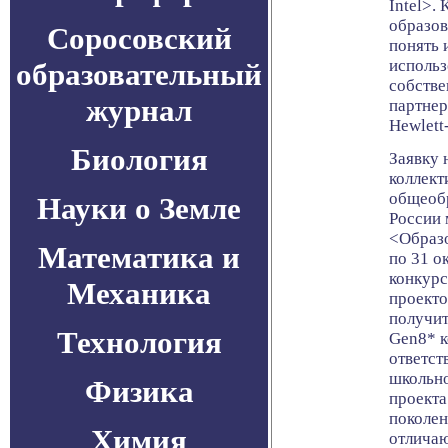
Intel>.
образо
Соросовский
понять 
использ
образовательный
собств
журнал
партнер
Hewlett
Биология
Заявку 
коллек
общеоб
Науки о Земле
России 
<Образо
Математика и
по 31 о
конкурс
Механика
проект
получит
Технология
Gen8* к
ответст
школьно
Физика
проекта
поколен
Химия
отличаю