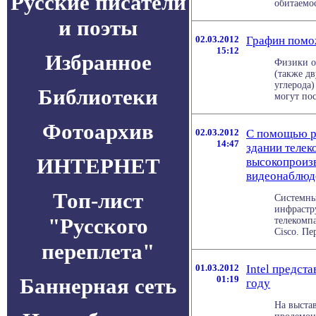
Русские писатели
обитаемос
и поэты
02.03.2012
Графин помож
15:12
Избранное
Физики о
(также д
углерода)
Библиотеки
могут пос
Фотоархив
02.03.2012
С помощью р
14:47
здании теле
ИНТЕРНЕТ
высокопроизв
видеонаблюд
Топ-лист
Системны
инфрастр
"Русского
телекомп
Cisco. Пе
переплета"
01.03.2012
Intel предст
Баннерная сеть
01:19
году
На выстав