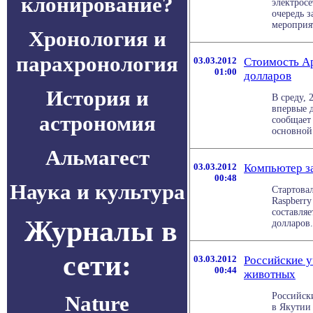
клонирование?
электрос
очередь з
мероприят
Хронология и
парахронология
03.03.2012
Стоимость A
01:00
долларов
История и
В среду, 
впервые д
астрономия
сообщает 
основной 
Альмагест
03.03.2012
Компьютер за
00:48
Наука и культура
Стартова
Raspberry
составля
Журналы в
долларов.
сети:
03.03.2012
Российские у
00:44
животных
Российск
Nature
в Якутии