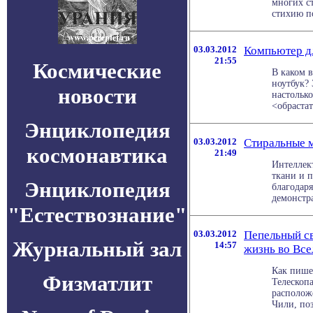
многих с
стихию по
03.03.2012
Компьютер дл
21:55
Космические
В каком в
ноутбук? 
новости
настольк
<обрастать
Энциклопедия
03.03.2012
Стиральные 
космонавтика
21:49
Интеллек
ткани и 
Энциклопедия
благодар
демонстра
"Естествознание"
03.03.2012
Пепельный с
Журнальный зал
14:57
жизнь во Вс
Как пише
Физматлит
Телескопа
располож
Чили, поз