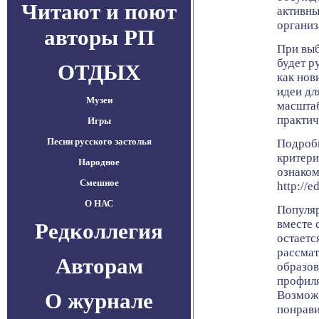
Читают и поют
активны
организ
авторы РП
При выб
будет р
ОТДЫХ
как нов
идеи дл
Музеи
масшта
практич
Игры
Песни русского застолья
Подробн
критери
Народное
ознаком
Смешное
http://e
О НАС
Популя
вместе 
Редколлегия
остаетс
рассмат
Авторам
образов
профиля
О журнале
Возможн
понрави