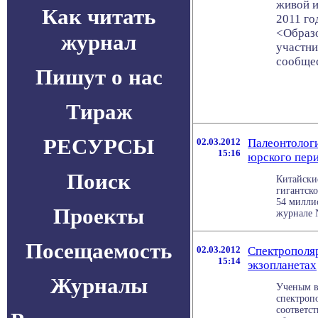
живой и
Как читать
2011 го
<Образо
журнал
участни
сообщес
Пишут о нас
Тираж
РЕСУРСЫ
02.03.2012
Палеонтолог
15:16
юрского пер
Поиск
Китайски
гигантск
54 миллио
Проекты
журнале Na
Посещаемость
02.03.2012
Спектрополя
15:14
экзопланетах
Журналы
Ученым в
спектроп
соответс