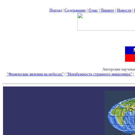
Портал
|
Содержание
|
О нас
|
Пишите
|
Новости
|
Авторские научные
"Физические явления на небесах"
|
"Неизбежность странного микромира"
|
Семинары - Конфе