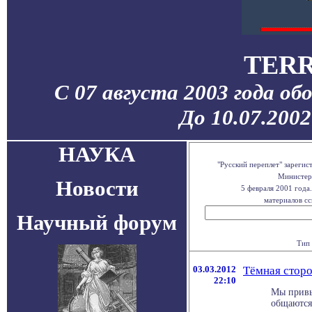
TERR
С 07 августа 2003 года об
До 10.07.200
НАУКА
"Русский переплет" зареги
Министерс
Новости
5 февраля 2001 года
материалов сс
Научный форум
Тип 
03.03.2012
Тёмная сторо
22:10
Мы привы
общаются