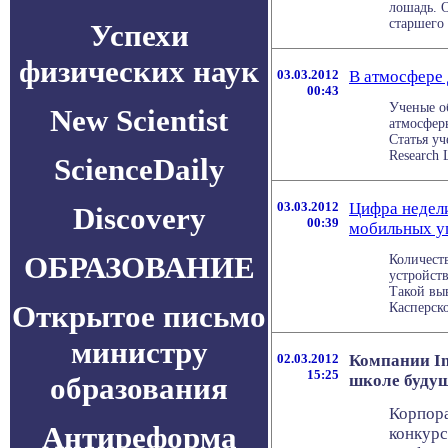
лошадь. 
старшего 
Успехи
физических наук
03.03.2012
В атмосфере
00:43
Ученые о
New Scientist
атмосфер
Статья уч
Research 
ScienceDaily
03.03.2012
Цифра недели
Discovery
00:39
мобильных уг
ОБРАЗОВАНИЕ
Количест
устройств
Такой вы
Открытое письмо
Касперског
министру
02.03.2012
Компании In
15:25
образования
школе будущ
Корпора
Антиреформа
конкурс