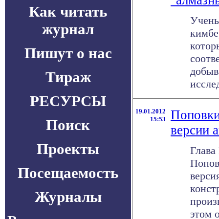
"алмазн
Как читать
Учены
журнал
кимбе
котор
Пишут о нас
соотв
добыв
Тираж
исслед
РЕСУРСЫ
19.01.2012
Поповки
15:53
Поиск
версии 
Проекты
Глава
Попов
Посещаемость
верси
конст
Журналы
произ
этом о