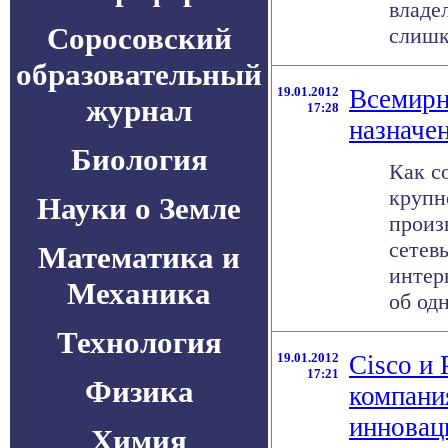
владе
Соросовский
слишко
образовательный
19.01.2012
Всемирн
журнал
17:28
назначен
Биология
Как с
крупн
Науки о Земле
произ
сетев
Математика и
интер
Механика
об од
Технология
19.01.2012
Cisco и
17:21
Физика
компани
инновац
Химия