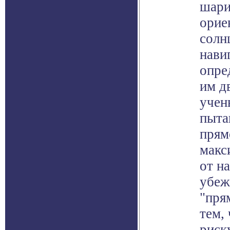
шари
орие
солн
нави
опре
им д
учен
пыта
прям
макс
от н
убеж
"пря
тем,
риск