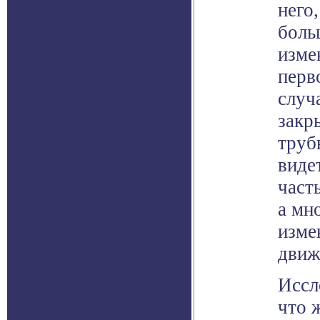
него,
боль
изме
перв
случ
закр
труб
виде
часть
а мн
изме
движ
Иссл
что 