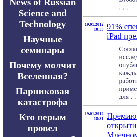
News of Russian
. . .
Science and
Technology
19.01.2012
91% спе
18:53
iPad пре
Научные
семинары
Согла
иссле
Почему молчит
опубл
кажды
Вселенная?
работ
приме
Парниковая
для . .
катастрофа
19.01.2012
Премию 
Кто перым
18:31
открыти
провел
Млечно