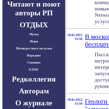
комму
Читают и поют
новым
авторы РП
Netwo
услуг
ОТДЫХ
Музеи
19.01.2012
В моско
15:56
Игры
бесплат
Песни русского застолья
Пасса
Народное
метро
Смешное
интер
О НАС
запус
Редколлегия
досту
руково
Авторам
19.01.2012
Геологи
О журнале
15:54