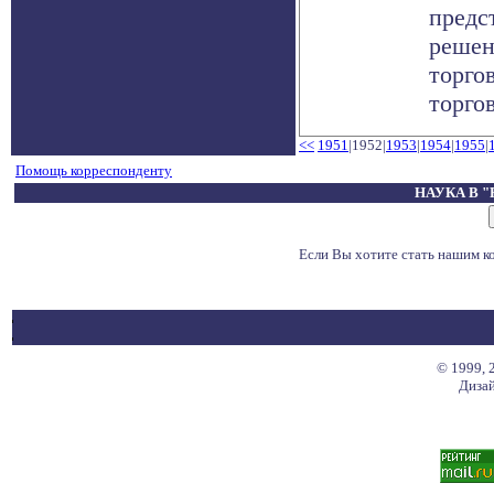
предс
решен
торго
торговл
<<
1951
|1952|
1953
|
1954
|
1955
|
Помощь корреспонденту
НАУКА В 
Если Вы хотите стать нашим 
© 1999, 
Дизай