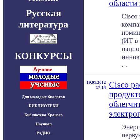
области
Русская
Cisco
литература
компа
номин
(ИТ в
нацио
КОНКУРСЫ
иннов
. .
19.01.2012
Cisco р
17:14
продукт
Для молодых биологов
облегчи
БИБЛИОТЕКИ
электро
Библиотека Хроноса
Научпоп
Энерг
РАДИО
перву