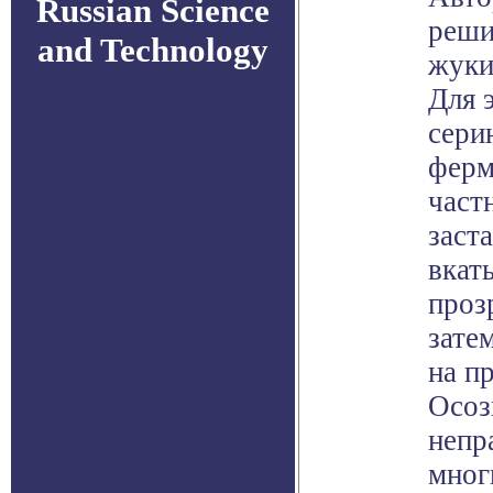
Russian Science
реши
and Technology
жуки
Для 
сери
ферм
част
заст
вкат
проз
зате
на п
Осоз
непр
мног