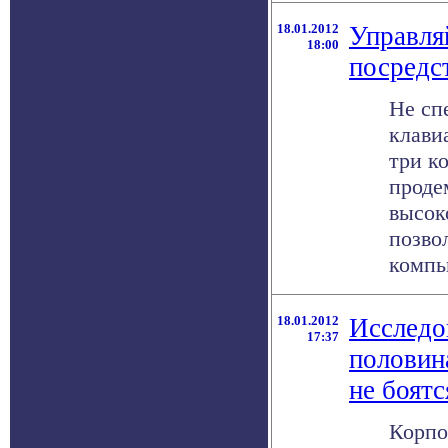
18.01.2012
Управля
18:00
посредс
Не сп
клави
три к
проде
высок
позво
компью
18.01.2012
Исследо
17:37
половин
не боятс
Корпо