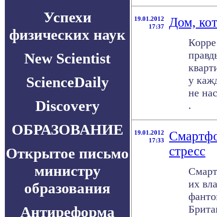
Успехи
19.01.2012
Дом, ко
17:37
физических наук
Корре
правд
New Scientist
кварт
ScienceDaily
у каж
не на
Discovery
.
ОБРАЗОВАНИЕ
19.01.2012
Смартф
17:33
стресс
Открытое письмо
министру
Смарт
их вл
образования
фанто
Брита
Антиреформа