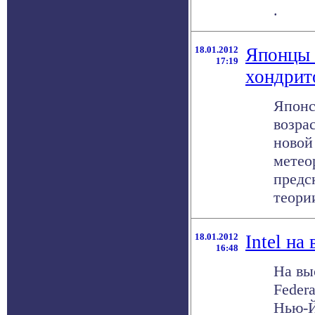
.
18.01.2012
Японцы 
17:19
хондрит
Японс
возра
новой
метео
предс
теории
18.01.2012
Intel на
16:48
На выс
Federa
Нью-Й