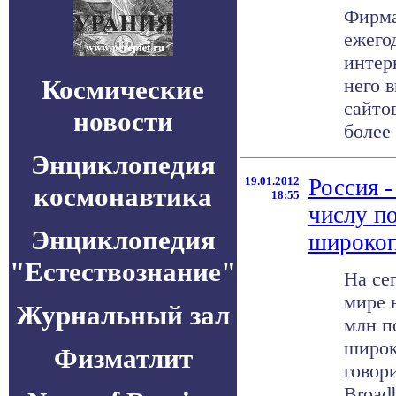
Фирма
ежего
интер
Космические
него 
сайто
новости
более 
Энциклопедия
19.01.2012
Россия -
космонавтика
18:55
числу п
Энциклопедия
широкоп
"Естествознание"
На се
мире 
Журнальный зал
млн п
широк
Физматлит
говор
Broad