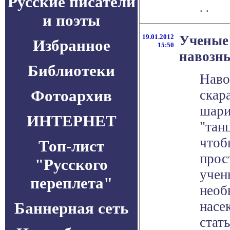
Русские писатели
. .
и поэты
19.01.2012
Ученые
Избранное
15:50
навозн
Библиотеки
Наво
Фотоархив
скар
шари
ИНТЕРНЕТ
"тан
чтоб
Топ-лист
прос
"Русского
учен
переплета"
необ
насе
Баннерная сеть
стат