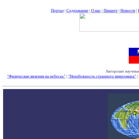
Портал
|
Содержание
|
О нас
|
Пишите
|
Новости
|
Авторские научные
"Физические явления на небесах"
|
"Неизбежность странного микромира"
|
Семинары - Конфе