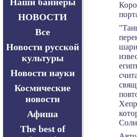
Наши баннеры
Коро
порт
НОВОСТИ
"Тан
Все
пере
Новости русской
шари
изве
культуры
егип
Новости науки
счит
свящ
Космические
повт
новости
Хепр
Афиша
кото
Солн
The best of
Авто