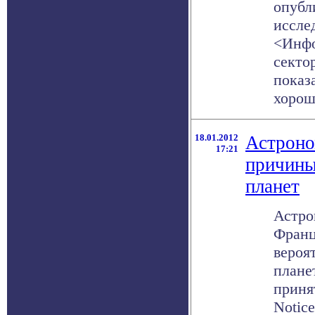
опубл
иссле
<Инфо
секто
показ
хорошу
18.01.2012
Астроно
17:21
причины
планет
Астро
Франц
вероя
плане
приня
Notice