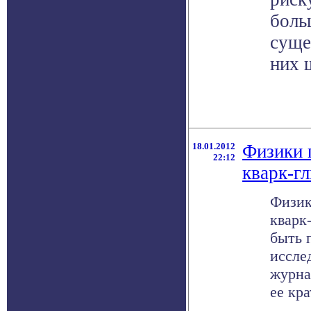
боль
суще
них 
18.01.2012
Физики 
22:12
кварк-г
Физик
кварк
быть 
иссле
журнал
ее кра