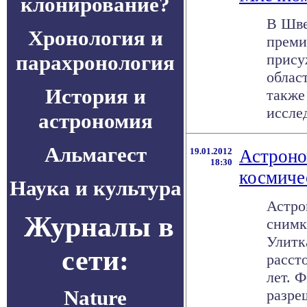
клонирование?
В Шве
Хронология и
преми
парахронология
прису
облас
История и
также
исслед
астрономия
Альмагест
19.01.2012
Астроно
18:30
космиче
Наука и культура
Астро
Журналы в
снимк
Улитк
сети:
расст
лет. 
Nature
разреш