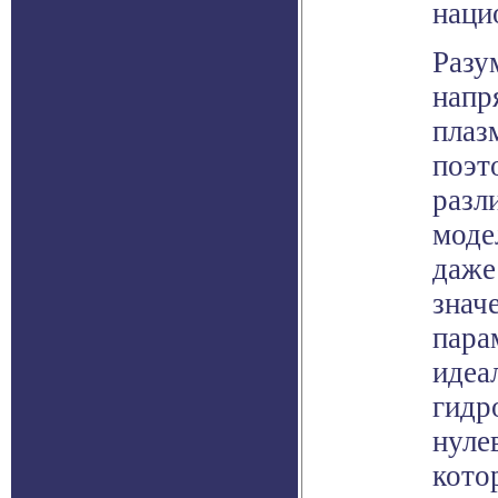
наци
Разу
напр
плаз
поэт
разл
моде
даже
знач
пара
идеа
гидр
нуле
кото