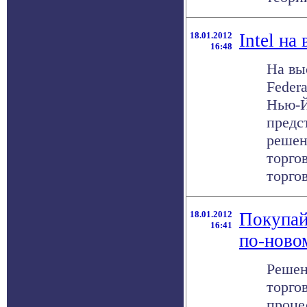
18.01.2012
Intel на
16:48
На выс
Federa
Нью-Й
предс
решен
торго
торговл
18.01.2012
Покупайт
16:41
по-ново
Решен
торго
проце