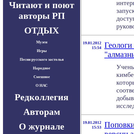
интер
Читают и поют
запус
авторы РП
досту
руково
ОТДЫХ
Музеи
19.01.2012
Геологи
15:54
Игры
"алмазн
Песни русского застолья
Учены
Народное
кимбе
Смешное
котор
О НАС
соотв
Редколлегия
добыв
исслед
Авторам
19.01.2012
Поповки
О журнале
15:53