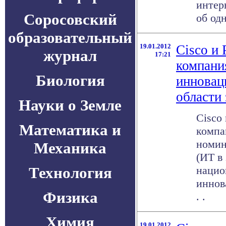
интер
Соросовский
об од
образовательный
19.01.2012
Cisco и
журнал
17:21
компани
Биология
инновац
области
Науки о Земле
Cisco
Математика и
компа
номин
Механика
(ИТ в
Технология
нацио
иннов
Физика
. .
Химия
19.01.2012