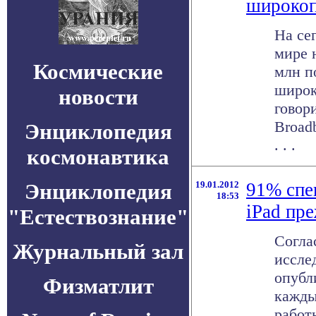
широкоп
На се
мире 
Космические
млн п
широк
новости
говор
Broad
Энциклопедия
. . .
космонавтика
Энциклопедия
19.01.2012
91% спе
18:53
iPad пре
"Естествознание"
Согла
Журнальный зал
иссле
опубл
Физматлит
кажды
работ