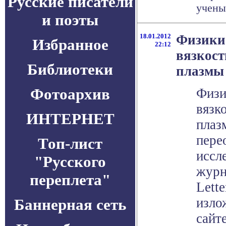
Русские писатели
ученые
и поэты
18.01.2012
Физики
Избранное
22:12
вязкост
Библиотеки
плазмы
Фотоархив
Физи
вязк
ИНТЕРНЕТ
плаз
пере
Топ-лист
иссл
"Русского
журн
переплета"
Lette
изло
Баннерная сеть
сайт