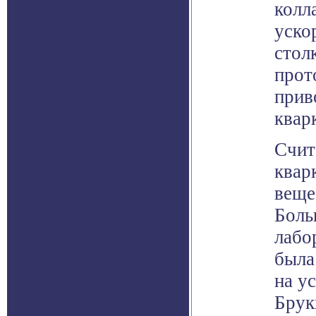
колл
уско
стол
прот
прив
квар
Счит
квар
веще
Боль
лабо
была
на у
Брук