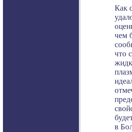
Как 
удал
оцен
чем 
сооб
что 
жидк
плаз
идеа
отме
пред
свой
буде
в Бо