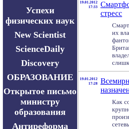
19.01.2012
Смартф
17:33
Успехи
стресс
физических наук
Смарт
их вл
New Scientist
фанто
ScienceDaily
Брита
владе
Discovery
слишко
ОБРАЗОВАНИЕ
19.01.2012
Всемирн
17:28
назначен
Открытое письмо
министру
Как с
крупн
образования
произ
сетев
Антиреформа