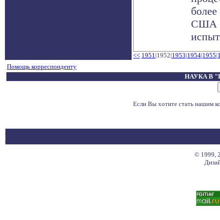
более
США н
испыта
<<
1951
|1952|
1953
|
1954
|
1955
|
Помощь корреспонденту
НАУКА В 
Если Вы хотите стать нашим 
© 1999, 
Дизай