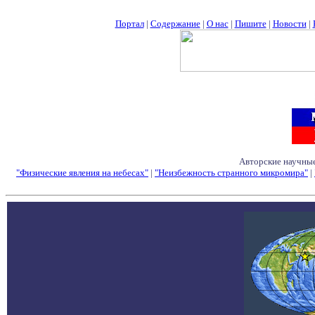
Портал
|
Содержание
|
О нас
|
Пишите
|
Новости
|
Авторские научные
"Физические явления на небесах"
|
"Неизбежность странного микромира"
|
Семинары - Конфе