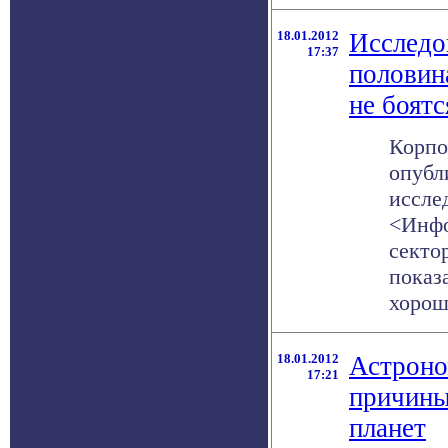
18.01.2012
Исследо
17:37
половин
не боятс
Корпо
опубл
иссле
<Инфо
секто
показ
хорошу
18.01.2012
Астроно
17:21
причины
планет