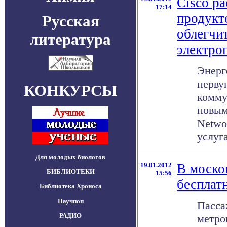
Cisco р
17:14
продукт
Русская
облегчи
литература
электро
Энерг
перву
КОНКУРСЫ
комму
новым
Netwo
услуг
Для молодых биологов
19.01.2012
В моско
БИБЛИОТЕКИ
15:56
бесплат
Библиотека Хроноса
Научпоп
Пасса
РАДИО
метро