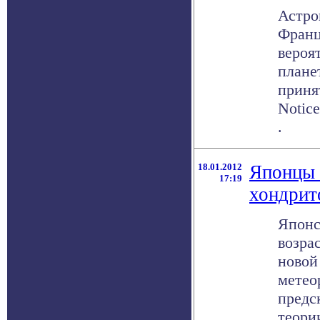
Астро
Франц
вероя
плане
приня
Notice
.
18.01.2012
Японцы 
17:19
хондрит
Японс
возра
новой
метео
предс
теории