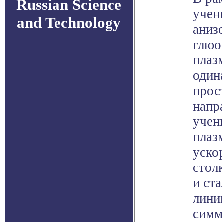
Russian Science
учен
and Technology
аниз
глюо
плаз
один
прос
напр
учен
плаз
уско
стол
и ст
лини
симм