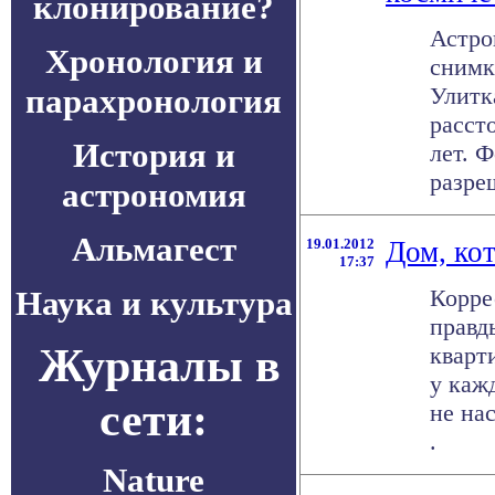
клонирование?
Астро
Хронология и
снимк
парахронология
Улитк
расст
История и
лет. 
разреш
астрономия
Альмагест
19.01.2012
Дом, ко
17:37
Наука и культура
Корре
правд
Журналы в
кварт
у каж
сети:
не на
.
Nature