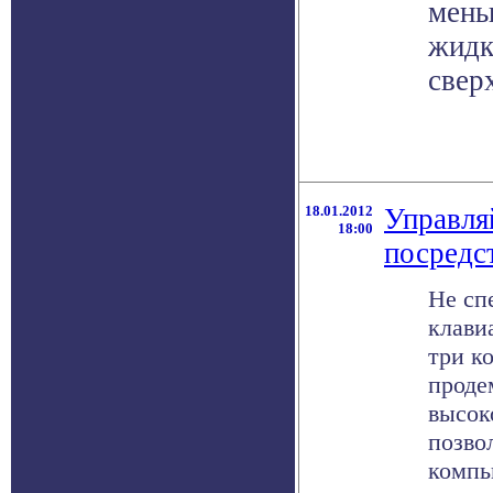
мень
жидк
свер
18.01.2012
Управля
18:00
посредс
Не сп
клави
три к
проде
высок
позво
компью