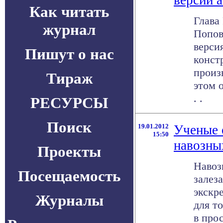
версии 
Как читать
Глава
журнал
Попов
верси
Пишут о нас
конст
произ
Тираж
этом о
. .
РЕСУРСЫ
Поиск
19.01.2012
Ученые 
15:50
навозны
Проекты
Навоз
Посещаемость
залез
экскр
Журналы
для т
в про