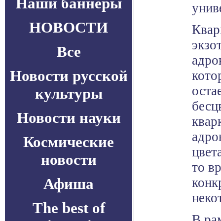
Наши баннеры
унив
НОВОСТИ
Квар
экзо
Все
адро
Новости русской
кото
оста
культуры
бесц
Новости науки
квар
адро
Космические
цвет
новости
то в
Афиша
конк
неко
The best of
В ра