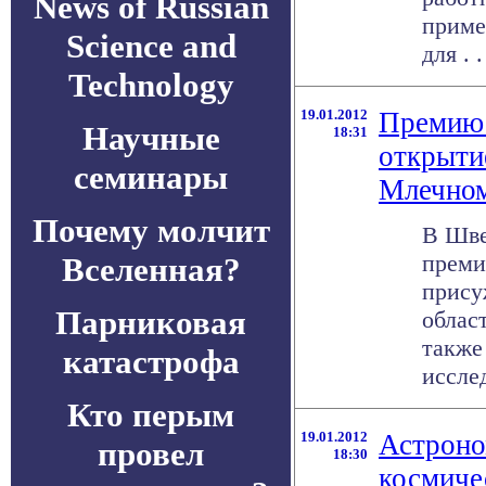
News of Russian
приме
Science and
для . .
Technology
19.01.2012
Премию 
Научные
18:31
открыти
семинары
Млечно
Почему молчит
В Шве
преми
Вселенная?
прису
Парниковая
облас
также
катастрофа
исслед
Кто перым
19.01.2012
Астроно
провел
18:30
космиче