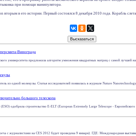
тыковка при помощи манипулятора.
on вторым в его истории. Первый состоялся 8 декабря 2010 года. Корабль слета
пперсмита-Винограда
ого университета предложила алгоритм умножения квадратных матриц с самой лучшей на д
лекулы
ель из одной молекулы. Статья исследователей появилась в журнале Nature Nanotechnology.
ключительно большого телескопа
(ESO) одобрила строительство E-ELT (European Extremely Large Telescope - Европейского
треча с журналистами на CES 2012 будет проведена 9 января). ГДЕ: Международная выставк