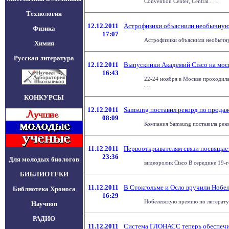
Convention Center, Central . . .
Технология
12.12.2011
Астрофизики объяснили необычну
Физика
17:07
Астрофизики объяснили необычную
Химия
Русская литература
12.12.2011
Выпускники Академий Cisco на моск
16:43
22-24 ноября в Москве проходила
. .
КОНКУРСЫ
12.12.2011
Samsung поставил рекорд по прода
08:09
Компания Samsung поставила реко
11.12.2011
Первооткрывателям связи посвящае
23:36
Для молодых биологов
видеоролик Cisco В середине 19-г
БИБЛИОТЕКИ
11.12.2011
В Стокгольме и Осло вручили Нобе
Библиотека Хроноса
16:29
Нобелевскую премию по литератур
Научпоп
РАДИО
11.12.2011
Система ГЛОНАСС теперь обеспечи