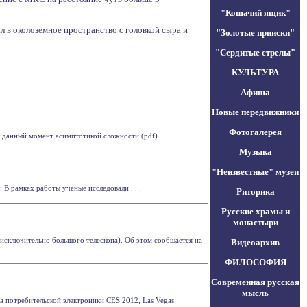
"Кошачий ящик"
л в околоземное пространство с головкой сыра и
"Золотые прииски"
"Сердитые стрелы"
КУЛЬТУРА
Афиша
Новые передвижники
Фотогалерея
анный момент асимптотикой сложности (pdf) . . .
Музыка
"Неизвестные" музеи
 В рамках работы ученые исследовали . . .
Риторика
Русские храмы и
монастыри
 исключительно большого телескопа). Об этом сообщается на
Видеоархив
ФИЛОСОФИЯ
Современная русская
мысль
а потребительской электроники CES 2012, Las Vegas