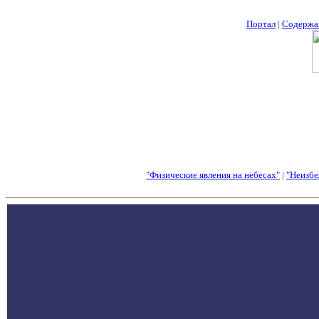
Портал
|
Содержа
"Физические явления на небесах"
|
"Неизбе