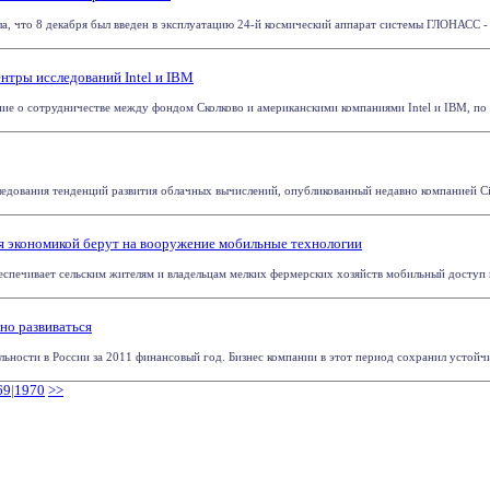
, что 8 декабря был введен в эксплуатацию 24-й космический аппарат системы ГЛОНАСС - о
нтры исследований Intel и IBM
ие о сотрудничестве между фондом Сколково и американскими компаниями Intel и IBM, по к
едования тенденций развития облачных вычислений, опубликованный недавно компанией Cisc
я экономикой берут на вооружение мобильные технологии
еспечивает сельским жителям и владельцам мелких фермерских хозяйств мобильный доступ к
но развиваться
ьности в России за 2011 финансовый год. Бизнес компании в этот период сохранил устойчив
69
|
1970
>>