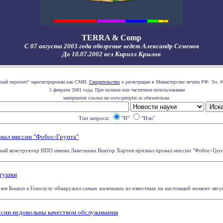
TERRA & Comp
С 07 августа 2003 года обозрение ведет Александр Семенов
До 10.07.2002 вел Кирилл Крылов
ский переплет" зарегистрирован как СМИ.
Свидетельство
о регистрации в Министерстве печати РФ: Эл. #
5 февраля 2001 года. При полном или частичном использовании
материалов ссылка на www.pereplet.ru обязательна.
Тип запроса:
"И"
"Или"
вал миссии "Фобос-Грунта"
ный конструктор НПО имени Лавочкина Виктор Хартов признал провал миссии "Фобос-Грунт"
ягушки
зея Бишоп в Гонолулу обнаружил самых маленьких из известных на настоящий момент лягуше
оссии недовольны качеством обслуживания