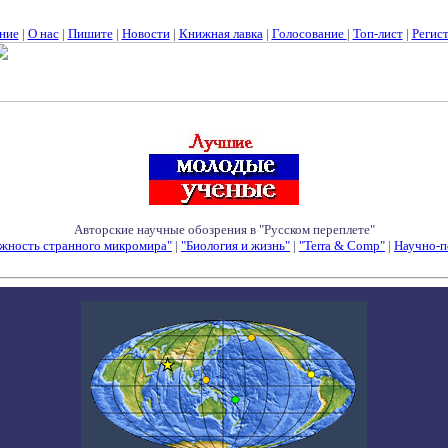
ние
|
О нас
|
Пишите
|
Новости
|
Книжная лавка
|
Голосование
|
Топ-лист
|
Регис
Авторские научные обозрения в "Русском переплете"
жность странного микромира"
|
"Биология и жизнь"
|
"Terra & Comp"
|
Научно-п
Семинары - Конференции - Симпозиумы - Конкурсы