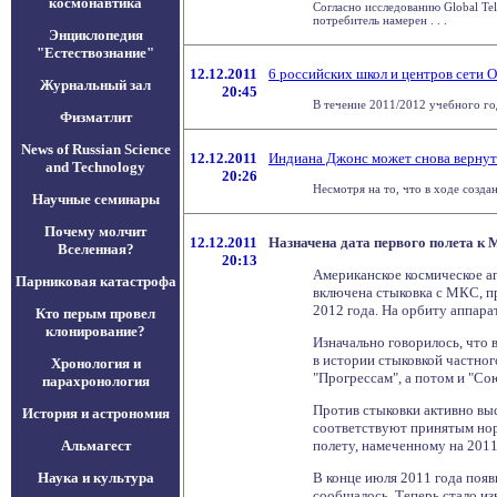
космонавтика
Согласно исследованию Global Tel
потребитель намерен . . .
Энциклопедия
"Естествознание"
12.12.2011
6 российских школ и центров сети 
Журнальный зал
20:45
В течение 2011/2012 учебного год
Физматлит
News of Russian Science
12.12.2011
Индиана Джонс может снова вернут
and Technology
20:26
Несмотря на то, что в ходе созд
Научные семинары
Почему молчит
12.12.2011
Назначена дата первого полета к
Вселенная?
20:13
Американское космическое аг
Парниковая катастрофа
включена стыковка с МКС, пр
2012 года. На орбиту аппарат
Кто перым провел
клонирование?
Изначально говорилось, что
в истории стыковкой частно
Хронология и
"Прогрессам", а потом и "Со
парахронология
Против стыковки активно выс
История и астрономия
соответствуют принятым нор
Альмагест
полету, намеченному на 2011
Наука и культура
В конце июля 2011 года появ
сообщалось. Теперь стало из