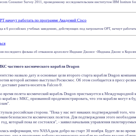
ecom Consumer Survey 2011, проведенному исследовательским институтом IBM Institute for
ОРТ начнут работать по программе Академий Cisco
а в 6 российских учебных заведениях, действующих под патронатом ОРТ, начнут работать А
ься
ания последнего фильма об отважном археологе Индиане Джонсе <Индиана Джонс и Королевст
 МКС частного космического корабля Dragon
ентство назвало дату и основные цели второго старта корабля Dragon компани
отив которой активно выступал Роскосмос. Об этом сообщается в пресс-релизе
 доставит ракета-носитель Falcon-9.
 во время полета космический корабль Dragon пристыкуется к Международной 
го корабля с МКС, призванной продемонстрировать, что эти корабли могут в 
юзам".
тупала российская сторона. "Пока у нас нет никаких подтверждений того, чт
мам безопасности космических полетов. Для подтверждения этого необходим
 год, который пока не состоялся", - заявил начальник управления пилотируем
илась информация, что NASA дала добро на старт 30 ноября. Будет ли во время
вестно, что в программу работы космического корабля на орбите входит сбли