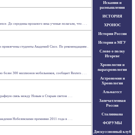
Искания и
размышления
ИСТОРИЯ
ce. До середины прошлого века ученые полагали, что . . .
ХРОНОС
История России
История в МГУ
и привлечены студенты Академий Cisco. По рекомендациям .
Слово о полку
Игореве
Хронология и
парахронология
более 300 миллионов мобильников, сообщает Reuters . . .
Астрономия и
Хронология
Альмагест
графную связь между Новым и Старым светом . . .
Запечатленная
Россия
Сталиниана
ждения Нобелевскими премиями 2011 года в . . .
ФОРУМЫ
Дискуссионный клуб