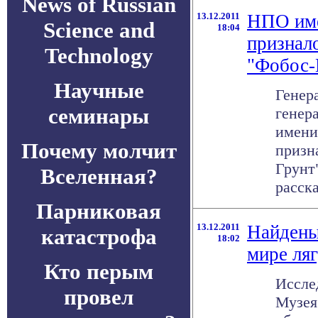
News of Russian
13.12.2011
НПО име
Science and
18:04
признал
Technology
"Фобос-
Научные
Генер
семинары
генер
имени
Почему молчит
призн
Грунт
Вселенная?
расска
Парниковая
13.12.2011
Найдены
катастрофа
18:02
мире ля
Кто перым
Иссле
провел
Музея