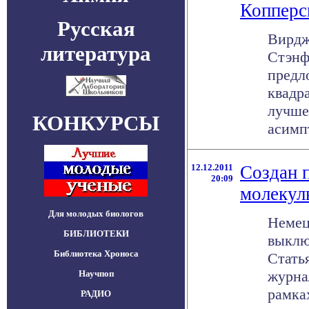
Копперс
Русская
Вирдж
литература
Стэнф
предл
квадр
лучше
КОНКУРСЫ
асимпт
12.12.2011
Создан 
20:09
молекул
Для молодых биологов
Немец
БИБЛИОТЕКИ
выклю
Библиотека Хроноса
Стать
журна
Научпоп
рамка
РАДИО