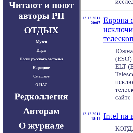
исслед
Читают и поют
авторы РП
12.12.2011
Eвропа 
20:07
ОТДЫХ
исключи
телеско
Музеи
Южная
Игры
(ESO)
Песни русского застолья
ELT (E
Народное
Telesc
Смешное
исклю
О НАС
телес
Редколлегия
сайте .
Авторам
12.12.2011
Intel на
18:11
О журнале
КОГДА