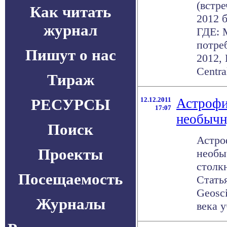
(встр
Как читать
2012 б
журнал
ГДЕ: 
потре
Пишут о нас
2012, 
Central
Тираж
РЕСУРСЫ
12.12.2011
Астрофи
17:07
необычн
Поиск
Астро
Проекты
необы
столк
Посещаемость
Стать
Geosc
Журналы
века у