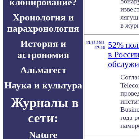
клонирование?
обнар
извес
Хронология и
лягуш
в журн
парахронология
История и
13.12.2011
52% поль
17:46
астрономия
в Росси
обслужи
Альмагест
Согла
Наука и культура
Telec
прове
Журналы в
инстит
Busine
сети:
года 
намере
Nature