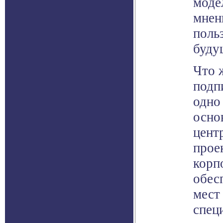
моде
мнен
поль
буду
Что 
подп
одно
осно
цент
прое
корп
обес
мест
спец