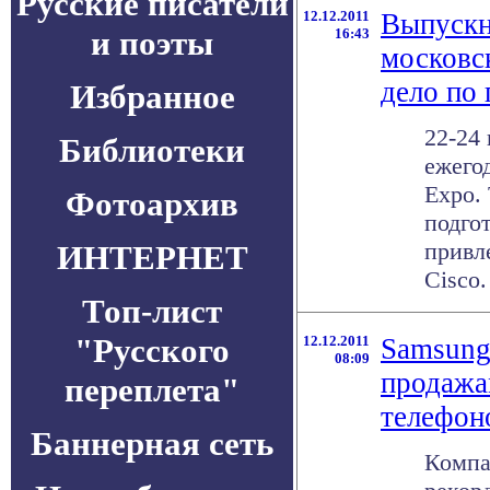
Русские писатели
12.12.2011
Выпускн
и поэты
16:43
московс
дело по 
Избранное
22-24
Библиотеки
ежего
Expo. 
Фотоархив
подго
привл
ИНТЕРНЕТ
Cisco.
Топ-лист
"Русского
12.12.2011
Samsung
08:09
продажа
переплета"
телефон
Баннерная сеть
Компа