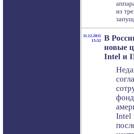
аппар
из тр
запуще
11.12.2011
В Росси
15:52
новые ц
Intel и
Неда
согл
сотр
фонд
амер
Inte
посл