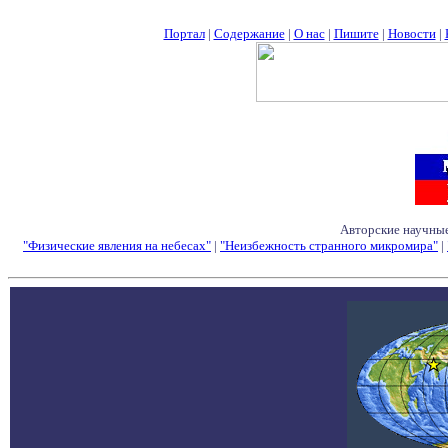
Портал
|
Содержание
|
О нас
|
Пишите
|
Новости
|
Авторские научные
"Физические явления на небесах"
|
"Неизбежность странного микромира"
|
Семинары - Конфе