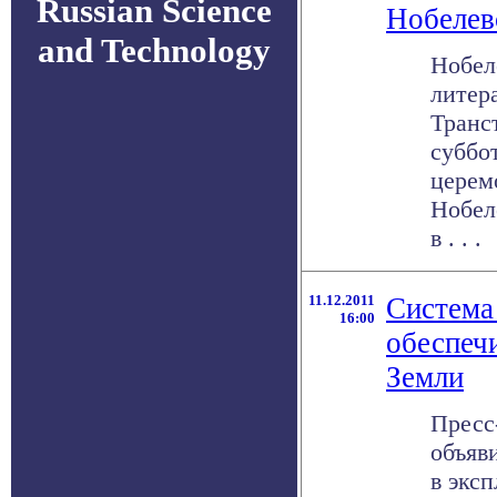
Russian Science
Нобелев
and Technology
Нобел
литер
Транс
суббо
церем
Нобел
в . . .
11.12.2011
Система
16:00
обеспеч
Земли
Пресс
объяви
в экс