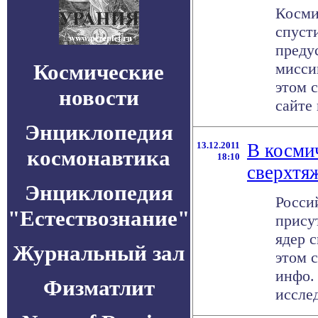
Косми
спуст
преду
Космические
мисси
этом 
новости
сайте 
Энциклопедия
13.12.2011
В косми
космонавтика
18:10
сверхтя
Энциклопедия
Росси
"Естествознание"
прису
ядер 
Журнальный зал
этом 
инфо.
Физматлит
исслед