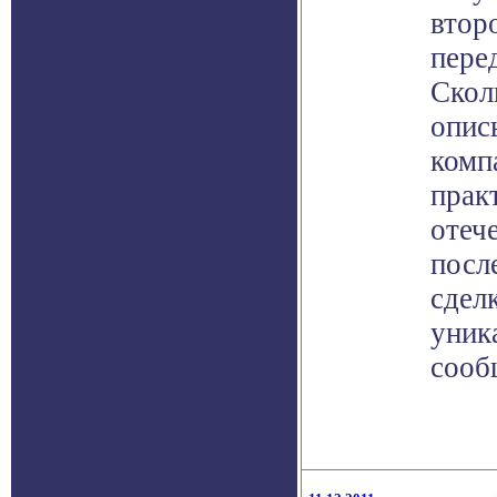
втор
пере
Скол
опис
комп
прак
отеч
посл
сдел
уник
сооб