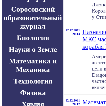
Джонс
Соросовский
Корол
образовательный
у Стив
журнал
12.12.2011
Назначен
20:13
Биология
МКС час
корабля
Науки о Земле
Амери
Математика и
агент
Механика
цели в
Drago
Технология
частн
включе
Физика
12.12.2011
Математ
Химия
20:12