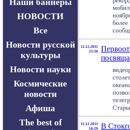
рекор
Наши баннеры
мобил
НОВОСТИ
ноябр
более
Все
сообща
Новости русской
11.12.2011
Первоот
23:36
культуры
посвяща
Новости науки
видео
столе
Космические
океан
новости
позво
телег
Афиша
Старым
The best of
11.12.2011
В Стокг
16:29