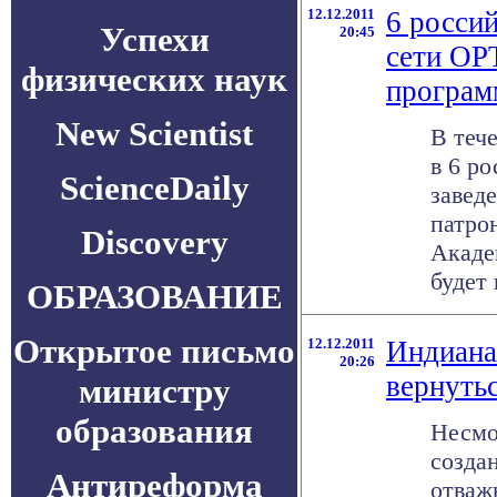
12.12.2011
6 росси
Успехи
20:45
сети ОР
физических наук
програм
New Scientist
В тече
в 6 р
ScienceDaily
завед
патро
Discovery
Акаде
будет 
ОБРАЗОВАНИЕ
Открытое письмо
12.12.2011
Индиана
20:26
вернуть
министру
образования
Несмот
созда
Антиреформа
отваж