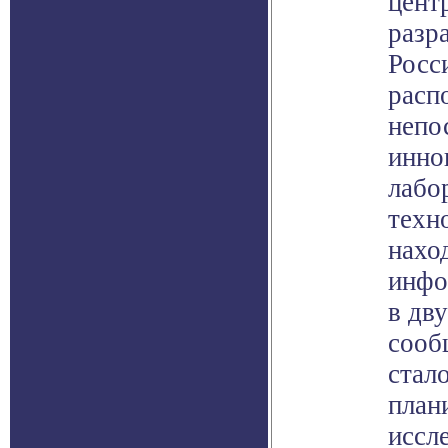
цент
разр
Росс
расп
непо
инног
лабо
техн
нахо
инфо
в дв
сооб
стало
план
иссл