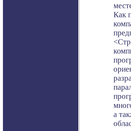
мест
Как 
комп
пред
<Стр
комп
прог
орие
разр
пара
прог
мног
а та
обла