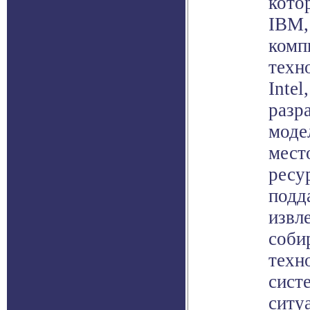
кото
IBM,
комп
техн
Intel
разр
моде
мест
ресу
подд
извл
соби
техн
сист
ситу