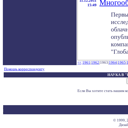
11.12.2011
Многооб
15:49
Первы
иссле
облач
опубл
компа
"Глоба
<<
1961
|
1962
|1963|
1964
|
1965
|
Помощь корреспонденту
НАУКА В 
Если Вы хотите стать нашим 
© 1999, 
Дизай