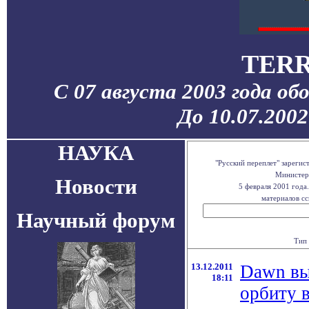
TERR
С 07 августа 2003 года об
До 10.07.200
НАУКА
"Русский переплет" зареги
Министерс
Новости
5 февраля 2001 года
материалов сс
Научный форум
Тип 
13.12.2011
Dawn вы
18:11
орбиту 