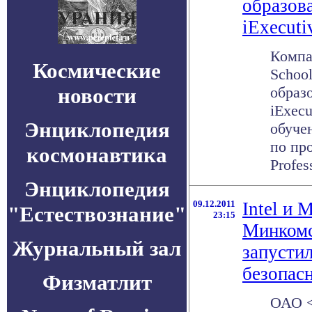
образов
iExecuti
Компа
Космические
School
новости
образ
iExec
Энциклопедия
обуче
по пр
космонавтика
Profess
Энциклопедия
09.12.2011
Intel и
"Естествознание"
23:15
Минкомс
Журнальный зал
запусти
безопас
Физматлит
ОАО <