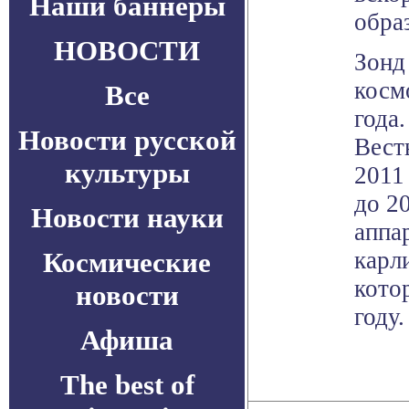
Наши баннеры
обра
НОВОСТИ
Зонд
косм
Все
года
Новости русской
Вест
культуры
2011
до 2
Новости науки
аппа
Космические
карл
кото
новости
году.
Афиша
The best of