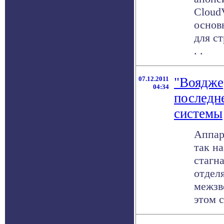
Cloud
основ
для с
. .
07.12.2011
"Воядже
04:34
последн
системы
Аппар
так н
стагн
отдел
межзв
этом с