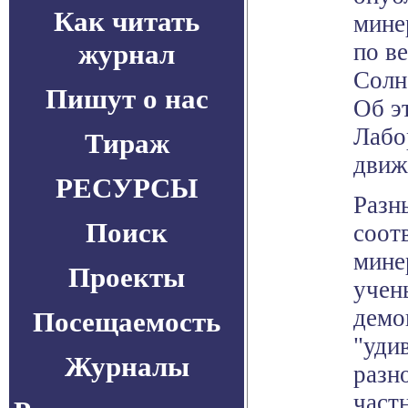
Как читать
мине
журнал
по в
Солн
Пишут о нас
Об э
Лабо
Тираж
движ
РЕСУРСЫ
Разн
Поиск
соот
мине
Проекты
учен
демо
Посещаемость
"уди
Журналы
разн
частн