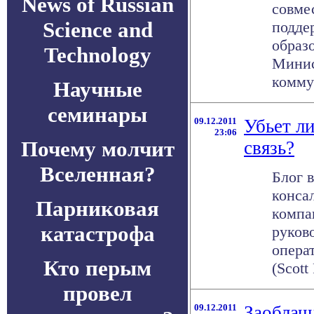
News of Russian
совмес
Science and
подде
образ
Technology
Минис
комму
Научные
семинары
09.12.2011
Убьет л
23:06
Почему молчит
связь?
Вселенная?
Блог 
конса
Парниковая
компа
катастрофа
руково
опера
Кто перым
(Scott
провел
09.12.2011
Заоблач