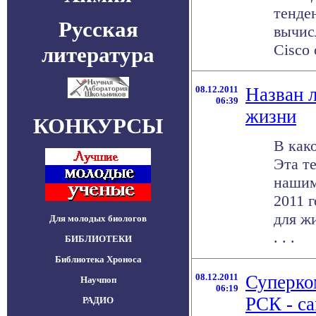
тенде
Русская
вычис
Cisco 
литература
08.12.2011
Назван 
06:39
жизни
КОНКУРСЫ
В как
Эта т
нашим
2011 
для ж
Для молодых биологов
. . .
БИБЛИОТЕКИ
Библиотека Хроноса
08.12.2011
Суперко
Научпоп
06:19
РСК - с
РАДИО