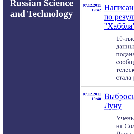
Russian Science
07.12.2011
Написан
19:42
and Technology
по резу
"Хаббла
10-ты
данны
подана
сообщ
телес
стала 
07.12.2011
Выбросы
19:40
Луну
Учены
на Со
Луны 