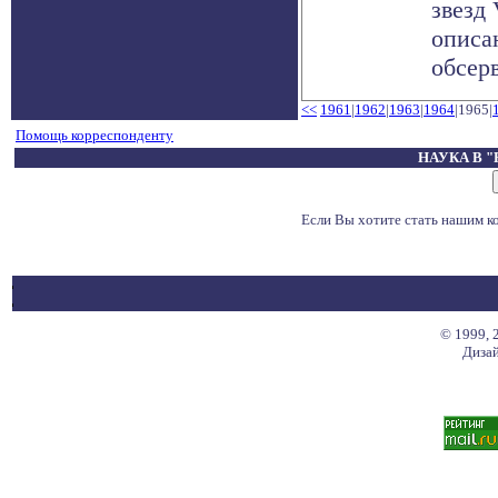
звезд
описа
обсерв
<<
1961
|
1962
|
1963
|
1964
|1965|
Помощь корреспонденту
НАУКА В 
Если Вы хотите стать нашим 
© 1999, 
Дизай