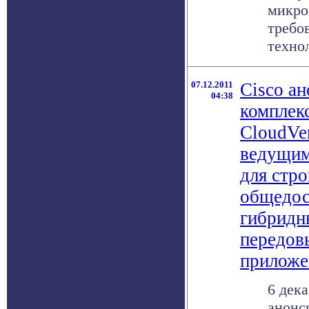
микро
требо
технол
07.12.2011
Cisco а
04:38
комплек
CloudVe
ведущи
для стро
общедос
гибридн
передов
приложе
6 дека
анонс