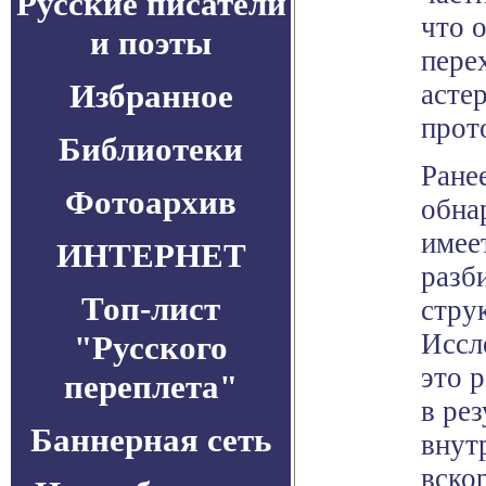
Русские писатели
что 
и поэты
пере
Избранное
асте
прот
Библиотеки
Ране
Фотоархив
обна
имее
ИНТЕРНЕТ
разб
Топ-лист
стру
Иссл
"Русского
это 
переплета"
в рез
Баннерная сеть
внут
вско