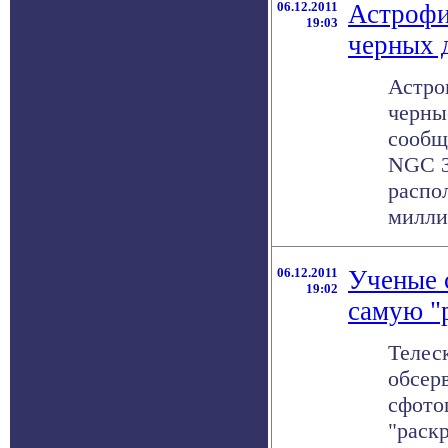
06.12.2011
Астрофи
19:03
черных 
Астро
черны
сообща
NGC 3
распо
миллио
06.12.2011
Ученые 
19:02
самую "
Телес
обсер
сфото
"раск