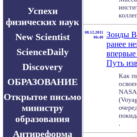
инсти
Успехи
коллег
физических наук
08.12.2011
Зонды В
New Scientist
06:48
ранее не
ScienceDaily
впервые
Путь из
Discovery
Как п
ОБРАЗОВАНИЕ
освое
NASA 
Открытое письмо
(Voyag
министру
очере
покид
образования
.
Антиреформа