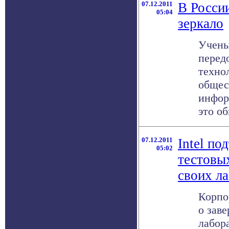
07.12.2011
В Росси
05:04
зеркало
Учены
перед
техно
общес
инфор
это об
07.12.2011
Intel по
05:02
тестовы
своих л
Корпо
о зав
лабор