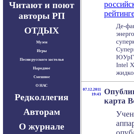
Читают и поют
российс
рейтинг
авторы РП
Де-фа
ОТДЫХ
энерг
супер
Музеи
Супер
Игры
ЮУрГУ
Песни русского застолья
Intel
Народное
жидкос
Смешное
О НАС
07.12.2011
Опубли
Редколлегия
19:43
карта В
Авторам
Учен
аппа
О журнале
опуб