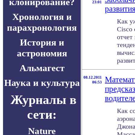
клонирование?
23:01
развити
Хронология и
Как у
парахронология
Cisco
отчет
История и
тенде
астрономия
вычис
развити
Альмагест
08.12.2011
Математ
Наука и культура
06:53
предска
Журналы в
водител
Как с
сети:
аэрон
Джона
Nature
Масса