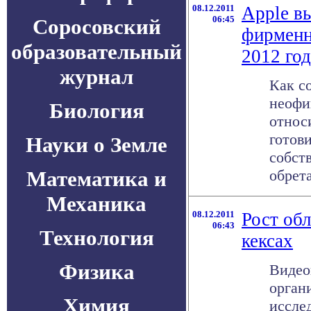
08.12.2011
Apple в
06:45
Соросовский
фирменн
образовательный
2012 год
журнал
Как с
неофи
Биология
относ
готови
Науки о Земле
собст
Математика и
обрета
Механика
08.12.2011
Рост обл
06:43
Технология
кексах
Физика
Видео
орган
Химия
иссле