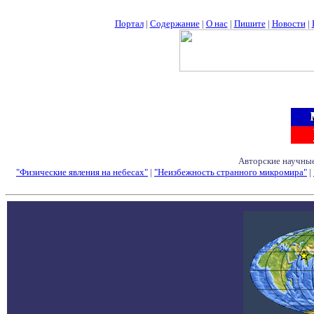
Портал
|
Содержание
|
О нас
|
Пишите
|
Новости
|
Авторские научные
"Физические явления на небесах"
|
"Неизбежность странного микромира"
|
Семинары - Конфе