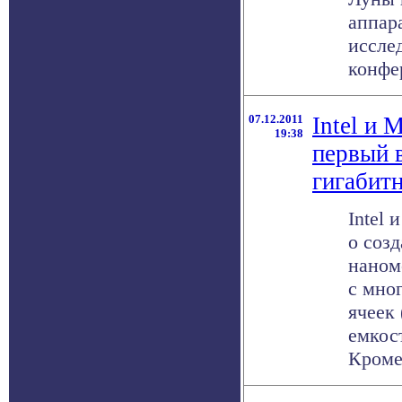
аппар
иссле
конфер
07.12.2011
Intel и 
19:38
первый 
гигабит
Intel 
о созд
наном
с мно
ячеек 
емкос
Кроме 