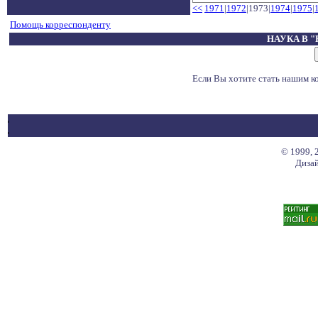
<<
1971
|
1972
|1973|
1974
|
1975
|
Помощь корреспонденту
НАУКА В 
Если Вы хотите стать нашим 
© 1999, 
Дизай