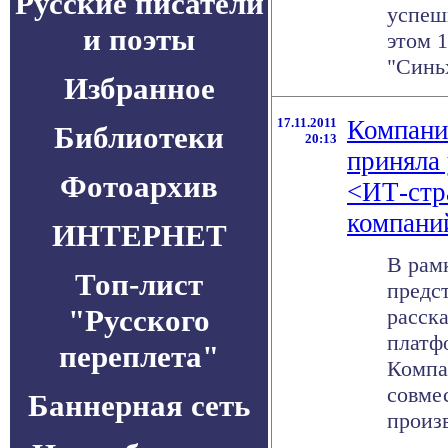
Русские писатели
успеш
и поэты
этом 
"Синьх
Избранное
17.11.2011
Компани
Библиотеки
20:13
приняла
Фотоархив
<ИТ-стр
компани
ИНТЕРНЕТ
В рам
Топ-лист
предс
"Русского
расск
платф
переплета"
Компа
совме
Баннерная сеть
произв