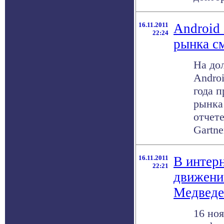
16.11.2011
Android
22:24
рынка с
На до
Androi
года 
рынка
отчет
Gartne
16.11.2011
В интер
22:21
движени
Медведе
16 но