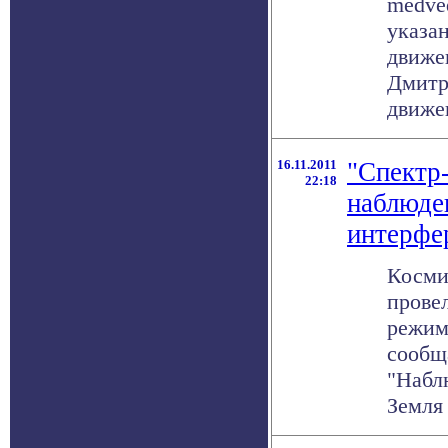
medve
указан
движе
Дмитр
движен
16.11.2011
"Спектр
22:18
наблюде
интерфе
Косми
прове
режим
сообщ
"Набл
Земля в