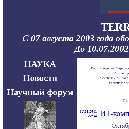
TERR
С 07 августа 2003 года об
До 10.07.200
НАУКА
"Русский переплет" зареги
Министерс
Новости
5 февраля 2001 года
материалов сс
Научный форум
Тип 
17.11.2011
ИТ-комп
22:34
Октяб