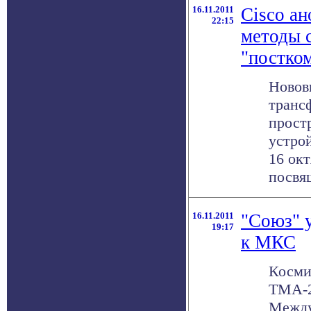
16.11.2011
Cisco а
22:15
методы 
"постко
Новов
транс
прост
устро
16 окт
посвящ
16.11.2011
"Союз" 
19:17
к МКС
Косми
ТМА-2
Между