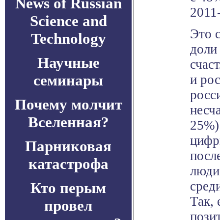
News of Russian
2011-
Science and
Это 
Technology
доли 
Научные
счас
семинары
и ро
росс
Почему молчит
несч
Вселенная?
25%)
цифр
Парниковая
посл
катастрофа
люди
сред
Кто перым
Так, 
провел
пози