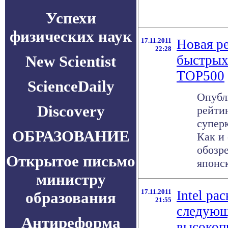
Успехи
физических наук
17.11.2011
Новая р
22:28
New Scientist
быстрых
TOP500
ScienceDaily
Опубл
Discovery
рейти
супер
ОБРАЗОВАНИЕ
Как и
обозр
Открытое письмо
японск
министру
17.11.2011
Intel ра
образования
21:55
следующ
Антиреформа
высокоп