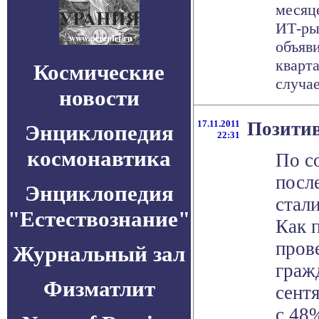
месяц
ИТ-ры
объяви
кварт
Космические
случаев
новости
17.11.2011
Позитив
Энциклопедия
22:31
космонавтика
По с
посл
Энциклопедия
стал
"Естествознание"
Как 
пров
Журнальный зал
гражд
Физматлит
сент
с 48