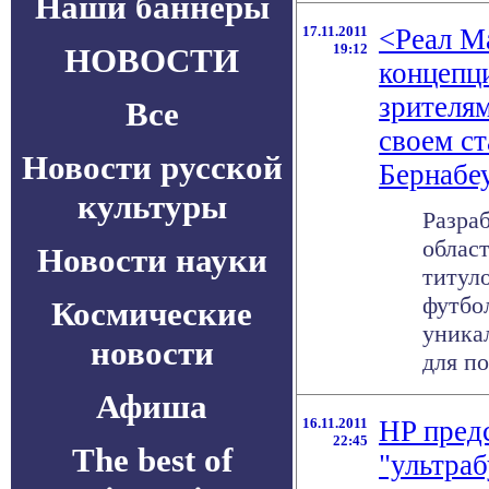
Наши баннеры
17.11.2011
<Реал М
19:12
НОВОСТИ
концепц
зрителям
Все
своем с
Новости русской
Бернабе
культуры
Разра
облас
Новости науки
титул
футбо
Космические
уника
новости
для по
Афиша
16.11.2011
HP пред
22:45
The best of
"ультраб