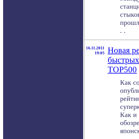
станц
стыко
прошл
. .
16.11.2011
Новая р
19:05
быстрых
TOP500
Как с
опубл
рейти
супер
Как и
обозр
японска