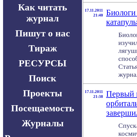
Как читать
17.11.2011
Биологи
журнал
21:40
катапул
Пишут о нас
Биоло
изучи
Тираж
лягуш
способ
РЕСУРСЫ
Стать
журнал
Поиск
Проекты
17.11.2011
Первый 
21:38
орбитал
Посещаемость
заверши
Журналы
Спуск
косми