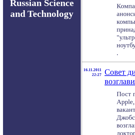
Russian Science
Компа
and Technology
анонси
компь
прина
"ульт
ноутбу
.
16.11.2011
Совет д
22:27
возглав
Пост 
Apple
вакан
Джобса
возгл
доктор