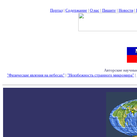
Портал
|
Содержание
|
О нас
|
Пишите
|
Новости
|
Авторские научные
"Физические явления на небесах"
|
"Неизбежность странного микромира"
|
Семинары - Конфе