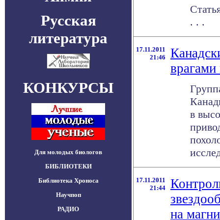
Статья
Русская
. . .
литература
17.11.2011
Канадск
21:46
врагами 
КОНКУРСЫ
Групп
Канад
в выс
привод
похол
исслед
Для молодых биологов
БИБЛИОТЕКИ
17.11.2011
Контрол
Библиотека Хроноса
21:44
Научпоп
звездоо
РАДИО
на магни