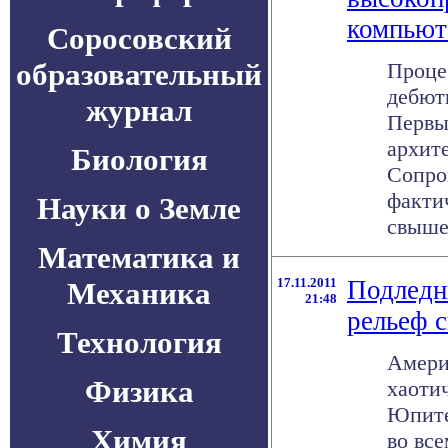
компьют
Соросовский
образовательный
Процес
дебют
журнал
Первый
архите
Биология
Сопро
факти
Науки о Земле
свыше 
Математика и
17.11.2011
Подледн
Механика
21:48
рельеф 
Технология
Амери
Физика
хаоти
Юпите
Химия
во вс