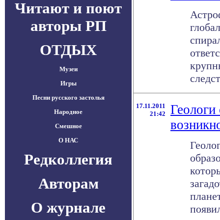
Читают и поют
Астро
авторы РП
глоба
спира
ОТДЫХ
ответ
крупны
Музеи
следст
Игры
Песни русского застолья
17.11.2011
Геологи
Народное
21:42
возникн
Смешное
О НАС
Геоло
Редколлегия
образ
котор
Авторам
загадо
планет
О журнале
появила