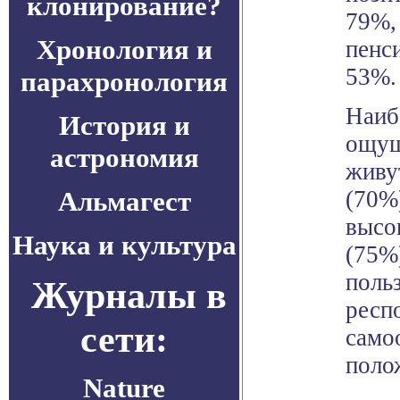
клонирование?
79%,
Хронология и
пенс
53%.
парахронология
Наиб
История и
ощущ
астрономия
живу
Альмагест
(70%
высо
Наука и культура
(75%
поль
Журналы в
респ
сети:
само
поло
Nature