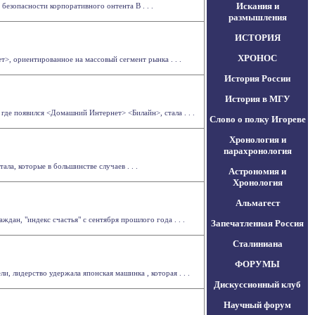
Искания и
езопасности корпоративного онтента В . . .
размышления
ИСТОРИЯ
ХРОНОС
, ориентированное на массовый сегмент рынка . . .
История России
История в МГУ
е появился <Домашний Интернет> <Билайн>, стала . . .
Слово о полку Игореве
Хронология и
парахронология
ла, которые в большинстве случаев . . .
Астрономия и
Хронология
Альмагест
ан, "индекс счастья" с сентября прошлого года . . .
Запечатленная Россия
Сталиниана
ФОРУМЫ
 лидерство удержала японская машинка , которая . . .
Дискуссионный клуб
Научный форум