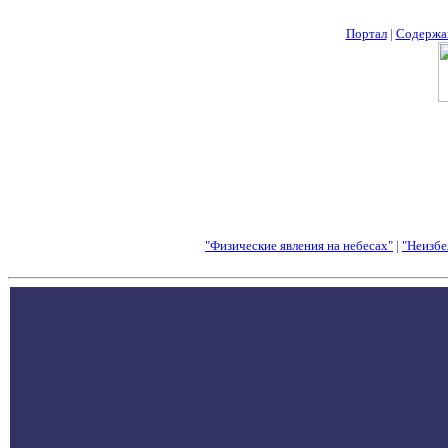
Портал
|
Содержа
"Физические явления на небесах"
|
"Неизбе