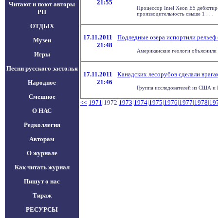
21:55
Читают и поют авторы
Процессор Intel Xeon E5 дебютир
РП
производительность свыше 1 . . .
ОТДЫХ
17.11.2011
Подледные озера испортили рельеф
Музеи
21:48
Американские геологи объяснили х
Игры
Песни русского застолья
17.11.2011
Канадских лесорубов сделали врага
21:46
Народное
Группа исследователей из США и К
Смешное
<<
1971
|1972|
1973
|
1974
|
1975
|
1976
|
1977
|
1978
|
19
О НАС
Редколлегия
Авторам
О журнале
Как читать журнал
Пишут о нас
Тираж
РЕСУРСЫ