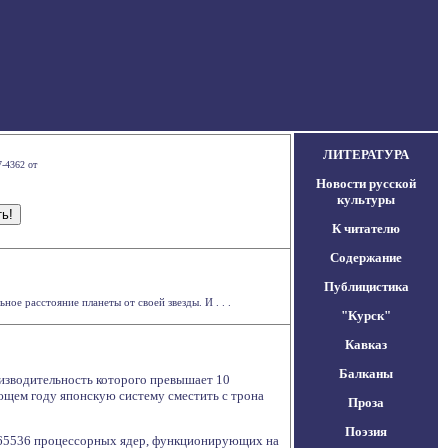
ЛИТЕРАТУРА
7-4362 от
Новости русской
культуры
К читателю
Содержание
Публицистика
е расстояние планеты от своей звезды. И . . .
"Курск"
Кавказ
Балканы
оизводительность которого превышает 10
ющем году японскую систему сместить с трона
Проза
Поэзия
т 65536 процессорных ядер, функционирующих на