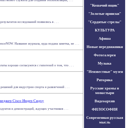
ал может служить для создания теплоизоляции, . . .
"Кошачий ящик"
"Золотые прииски"
"Сердитые стрелы"
езультатов исследований появились в . . .
КУЛЬТУРА
Афиша
ceNOW. Название журнала, куда подана заметка, не . . .
Новые передвижники
Фотогалерея
Музыка
ты хорошо согласуются с гипотезой о том, что . . .
"Неизвестные" музеи
Риторика
решений для индустрии спорта и развлечений . . .
Русские храмы и
монастыри
енеджер Cisco Индер Сидху
Видеоархив
дуктов и демонстраций, ждущих участников . . .
ФИЛОСОФИЯ
Современная русская
мысль