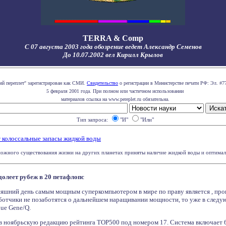
TERRA & Comp
С 07 августа 2003 года обозрение ведет Александр Семенов
До 10.07.2002 вел Кирилл Крылов
ий переплет" зарегистрирован как СМИ.
Свидетельство
о регистрации в Министерстве печати РФ: Эл. #7
5 февраля 2001 года. При полном или частичном использовании
материалов ссылка на www.pereplet.ru обязательна.
Тип запроса:
"И"
"Или"
 колоссальные запасы жидкой воды
ожного существования жизни на других планетах приняты наличие жидкой воды и оптимально
долеет рубеж в 20 петафлопс
няшний день самым мощным суперкомпьютером в мире по праву является
, пр
аботчики не позаботятся о дальнейшем наращивании мощности, то уже в следу
ue Gene/Q.
 в ноябрьскую редакцию рейтинга TOP500 под номером 17. Система включае