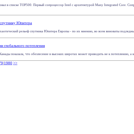
овал в списке TOP500. Первый сопроцессор Intel с архитектурой Many Integrated Core. С
 спутнику Юпитера
аотический рельеф спутника Юпитера Европы - по их мнению, во всем виноваты подледные оз
ми глобального потепления
анады показала, что обезлесение в высоких широтах может приводить не к потеплению, а к 
79
|
1980
>>