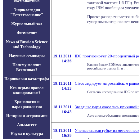
космонавтика
тактовой частоте 1,6 ГГц. Е
году IBM пообещала увеличи
Энциклопедия
"Естествознание"
Проект разворачивается на 
суперкомпьютер окажет нео
Журнальный зал
Физматлит
News of Russian Science
and Technology
Научные семинары
19.11.2011
IDC прогнозирует 20-процентный ро
14:36
Почему молчит
Как сообщает 3DNews, аналитическа
российского рынка IT и . . .
Вселенная?
Парниковая катастрофа
19.11.2011
Cisco лидирует на российском рын
Кто перым провел
14:33
Согласно исследованию IDC по ито
клонирование?
Хронология и
парахронология
18.11.2011
Звездные пары оказались причиной 
16:43
История и астрономия
Астрономы объяснили появление зв
Альмагест
18.11.2011
Ученые сплели губку из металличес
Наука и культура
16:39