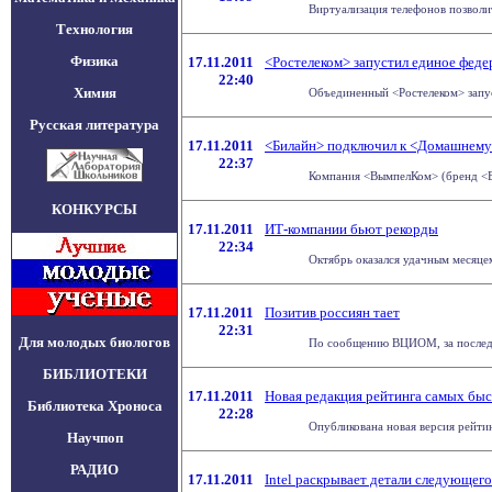
Виртуализация телефонов позволи
Технология
Физика
17.11.2011
<Ростелеком> запустил единое фед
22:40
Химия
Объединенный <Ростелеком> запус
Русская литература
17.11.2011
<Билайн> подключил к <Домашнему 
22:37
Компания <ВымпелКом> (бренд <Би
КОНКУРСЫ
17.11.2011
ИТ-компании бьют рекорды
22:34
Октябрь оказался удачным месяцем
17.11.2011
Позитив россиян тает
22:31
Для молодых биологов
По сообщению ВЦИОМ, за последний
БИБЛИОТЕКИ
17.11.2011
Новая редакция рейтинга самых б
Библиотека Хроноса
22:28
Опубликована новая версия рейтин
Научпоп
РАДИО
17.11.2011
Intel раскрывает детали следующе