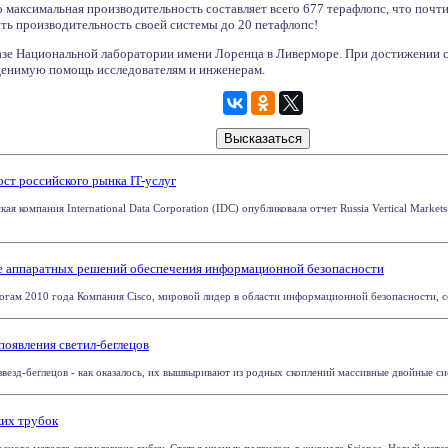
го максимальная производительность составляет всего 677 терафлопс, что почти
ть производительность своей системы до 20 петафлопс!
базе Национальной лаборатории имени Лоренца в Ливерморе. При достижении 
ценимую помощь исследователям и инженерам.
ст российского рынка IT-услуг
я компания International Data Corporation (IDC) опубликовала отчет Russia Vertical Market
ке аппаратных решений обеспечения информационной безопасности
гам 2010 года Компания Cisco, мировой лидер в области информационной безопасности, сох
появления светил-беглецов
езд-беглецов - как оказалось, их вышвыривают из родных скоплений массивные двойные сист
ких трубок