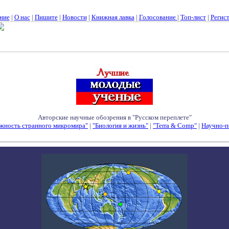
ние
|
О нас
|
Пишите
|
Новости
|
Книжная лавка
|
Голосование
|
Топ-лист
|
Регис
Авторские научные обозрения в "Русском переплете"
жность странного микромира"
|
"Биология и жизнь"
|
"Terra & Comp"
|
Научно-п
Семинары - Конференции - Симпозиумы - Конкурсы