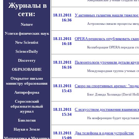
Американские ученые создали на о
Журналы в
сети:
18.11.2011
У активных галактик нашли тяжелое
16:36
Астрономы связали процессы звезд
Nature
Успехи физических наук
18.11.2011
OPERA решилась опубликовать скан
New Scientist
16:18
Коллаборация OPERA передала стат
ScienceDaily
Discovery
18.11.2011
Палеонтологи уточнили детали кру
16:16
ОБРАЗОВАНИЕ
Международная группа ученых смо
Открытое письмо
министру образования
18.11.2011
Скоро на спортивных аренах: "подк
15:43
Антиреформа
Блог Дэвида Холланда (David Holl
Соросовский
образовательный
18.11.2011
С искусством достижения взаимоис
журнал
15:34
На конференции будет представле
Биология
Науки о Земле
18.11.2011
Два телефона в одном устройстве
15:09
Математика и Механика