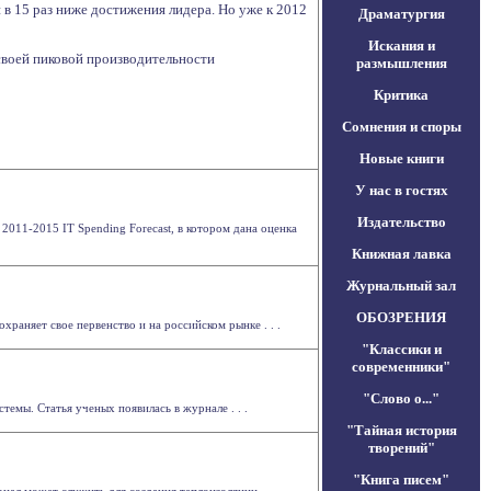
 в 15 раз ниже достижения лидера. Но уже к 2012
Драматургия
Искания и
своей пиковой производительности
размышления
Критика
Сомнения и споры
Новые книги
У нас в гостях
Издательство
s 2011-2015 IT Spending Forecast, в котором дана оценка
Книжная лавка
Журнальный зал
ОБОЗРЕНИЯ
раняет свое первенство и на российском рынке . . .
"Классики и
современники"
"Слово о..."
емы. Статья ученых появилась в журнале . . .
"Тайная история
творений"
"Книга писем"