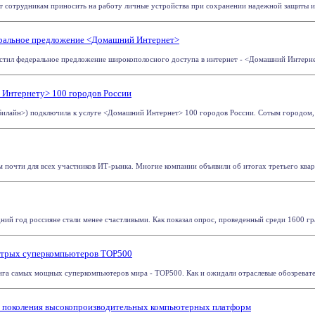
т сотрудникам приносить на работу личные устройства при сохранении надежной защиты и б
еральное предложение <Домашний Интернет>
тил федеральное предложение широкополосного доступа в интернет - <Домашний Интернет>
Интернету> 100 городов России
лайн>) подключила к услуге <Домашний Интернет> 100 городов России. Сотым городом, гд
 почти для всех участников ИТ-рынка. Многие компании объявили об итогах третьего кварта
 год россияне стали менее счастливыми. Как показал опрос, проведенный среди 1600 гражд
ыстрых суперкомпьютеров TOP500
га самых мощных суперкомпьютеров мира - TOP500. Как и ожидали отраслевые обозреватели,
го поколения высокопроизводительных компьютерных платформ