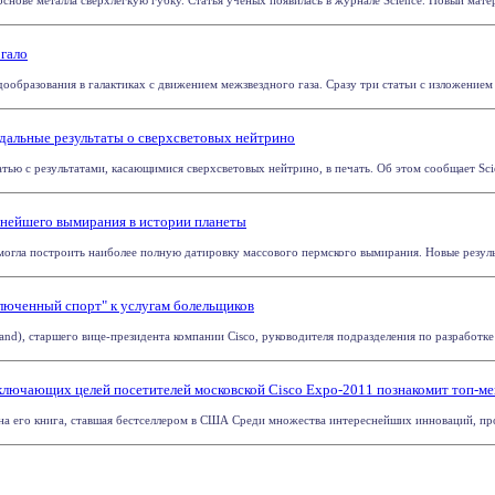
снове металла сверхлегкую губку. Статья ученых появилась в журнале Science. Новый матери
 гало
ообразования в галактиках с движением межзвездного газа. Сразу три статьи с изложением р
дальные результаты о сверхсветовых нейтрино
ью с результатами, касающимися сверхсветовых нейтрино, в печать. Об этом сообщает Scien
пнейшего вымирания в истории планеты
гла построить наиболее полную датировку массового пермского вымирания. Новые результа
люченный спорт" к услугам болельщиков
and), старшего вице-президента компании Cisco, руководителя подразделения по разработке 
ключающих целей посетителей московской Cisco Expo-2011 познакомит топ-м
на его книга, ставшая бестселлером в США Среди множества интереснейших инноваций, про