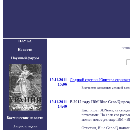
НАУКА
"Русск
Новости
Научный форум
19.11.2011
Ледяной спутник Юпитера скрывает
15:06
В качестве основных условий возм
19.11.2011
В 2012 году IBM Blue Gene/Q прео
14:40
Как пишет 3DNews, на сегод
петафлопс. Но если его разр
Космические новости
может новое детище IBM - Bl
Энциклопедия
Отметим, Blue Gene/Q попал