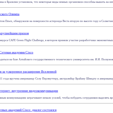
ины и Бразилии установила, что некоторые виды земных организмов способны выжить на юпи
нского Олимпа
ом Dawn, обнаружили на поверхности астероида Веста вторую по высоте гору в Солнечной 
 крупнейшим призом
урса CAFE Green Flight Challenge, в котором приняли участие разработчики экономичных сам
Сетевая академия Cisco
иться на базе Алтайского государственного технического университета им. И.И. Ползунова В
и за ускоренное расширение Вселенной
11 года вручена американцу Солу Перлмуттеру, австралийцу Брайану Шмидту и американцу 
нтернет: внутренние видеокоммуникации
ным коммуникациям затрачивают немало усилий, чтобы побудить сотрудников выделять время
вых академий Cisco: диалог состоялся