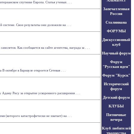
Альмагест
терианском спутнике Европа. Статья ученых . . .
Запечатленная
Россия
Сталиниана
системе. Свои результаты они доложили на . . .
ФОРУМЫ
Дискуссионный
клуб
олетов. Как сообщается на сайте агентства, награда за . . .
Научный форум
Форум
"Русская идея"
 октябре в Барнауле откроется Сетевая . . .
Форум "Курск"
Исторический
форум
Адаму Рису за открытие ускоренного расширения . . .
Детский форум
КЛУБЫ
Пятничные
 (которого катастрофически не хватает) на . . .
вечера
Клуб любителей
творчества