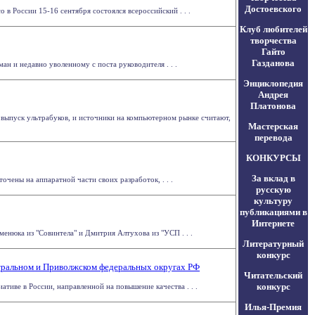
Достоевского
в России 15-16 сентября состоялся всероссийский . . .
Клуб любителей
творчества
Гайто
Газданова
 и недавно уволенному с поста руководителя . . .
Энциклопедия
Андрея
Платонова
м выпуск ультрабуков, и источники на компьютерном рынке считают,
Мастерская
перевода
КОНКУРСЫ
За вклад в
чены на аппаратной части своих разработок, . . .
русскую
культуру
публикациями в
Интернете
менюка из "Совинтела" и Дмитрия Алтухова из "УСП . . .
Литературный
конкурс
тральном и Приволжском федеральных округах РФ
Читательский
конкурс
е в России, направленной на повышение качества . . .
Илья-Премия