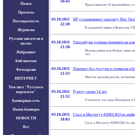
16:45
Поиск
Представители 24 крупнейших уче
Проекты
03.10.2011
HP устанавливает зарплату Мег Уит
Посещаемость
22:20
В поданной заявке в Комиссию СШ
Журналы
Русские писатели и
03.10.2011
Ультрабуки должны повлиять на пл
поэты
21:58
Игроки рынка ноутбуков, такие к
Избранное
что . . .
Библиотеки
03.10.2011
Планшет без доступа к сервисам об
Фотоархив
21:55
Многие производители, потерпевш
ИНТЕРНЕТ
Топ-лист "Русского
03.10.2011
Рунету снова 14 лет
переплета"
21:52
Считается, что день Интернета в 
Баннерная сеть
Наши баннеры
03.10.2011
Cisco и Институт ЮНЕСКО по инфор
НОВОСТИ
18:03
Cisco и Институт ЮНЕСКО по инф
Все