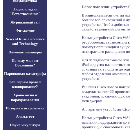
космонавтика
Новое поколение устройств 
Энциклопедия
"Естествознание"
В нынешнем десятилетии кол
больше веб-приложений и му
Журнальный зал
устройство. Чтобы добиться э
семействе решений для опти
Физматлит
Новые устройства Cisco WAA
News of Russian Science
ресурсоемких сервисов для 
and Technology
помогут организациям сущест
пятикратного расширения по
Научные семинары
Для наглядности скажем, чт
Почему молчит
iPad и других планшетных ко
Вселенная?
сокращает с тридцати до од
Парниковая катастрофа
любом отделении компании, 
устройств.
Кто перым провел
клонирование?
Решения Cisco нового покол
владения за счет 66-процен
Хронология и
внедрения, исключающую пер
парахронология
менеджерам.
История и астрономия
Аппаратные устройства Cis
Альмагест
Новые устройства Cisco WAA
компании поддерживать до во
Наука и культура
пропускную способность сет