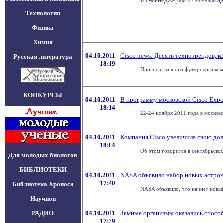
ИТ-менеджерам и сетевым а
Технология
Физика
Химия
04.10.2011
Cisco news: Десять технотрендов, к
Русская литература
18:19
Прогноз главного футуролога ком
. .
КОНКУРСЫ
04.10.2011
В программу московской Cisco Exp
18:14
22-24 ноября 2011 года в москов
04.10.2011
Компания Cisco увеличила свою до
18:04
Об этом говорится в сентябрьском
Для молодых биологов
БИБЛИОТЕКИ
04.10.2011
NASA объявило набор новых астрон
17:40
Библиотека Хроноса
NASA объявило, что начнет новый 
Научпоп
РАДИО
04.10.2011
Земные организмы оказались спосо
17:39