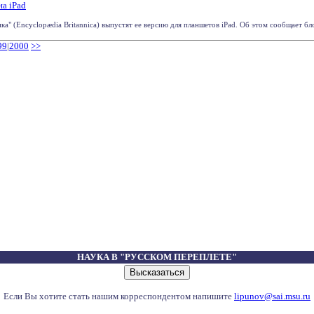
на iPad
а" (Encyclopædia Britannica) выпустят ее версию для планшетов iPad. Об этом сообщает блог
99
|
2000
>>
НАУКА В "РУССКОМ ПЕРЕПЛЕТЕ"
Если Вы хотите стать нашим корреспондентом напишите
lipunov@sai.msu.ru