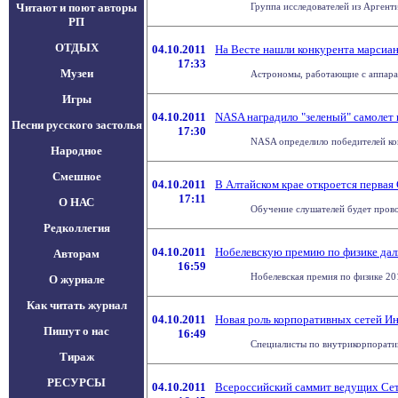
Читают и поют авторы
Группа исследователей из Аргент
РП
ОТДЫХ
04.10.2011
На Весте нашли конкурента марсиа
17:33
Музеи
Астрономы, работающие с аппарат
Игры
04.10.2011
NASA наградило "зеленый" самолет
Песни русского застолья
17:30
NASA определило победителей конк
Народное
Смешное
04.10.2011
В Алтайском крае откроется первая 
17:11
О НАС
Обучение слушателей будет провод
Редколлегия
04.10.2011
Нобелевскую премию по физике дал
Авторам
16:59
Нобелевская премия по физике 20
О журнале
Как читать журнал
04.10.2011
Новая роль корпоративных сетей И
Пишут о нас
16:49
Специалисты по внутрикорпоратив
Тираж
РЕСУРСЫ
04.10.2011
Всероссийский саммит ведущих Сете