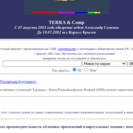
TERRA & Comp
С 07 августа 2003 года обозрение ведет Александр Семенов
До 10.07.2002 вел Кирилл Крылов
Русский переплет" зарегистрирован как СМИ.
Свидетельство
о регистрации в Министерстве печати РФ: Э
5 февраля 2001 года. При полном или частичном использовании
материалов ссылка на www.pereplet.ru обязательна.
Тип запроса:
"И"
"Или"
 <Госпиталь будущего>
ственных госпиталей Таиланда - Siriraj Piyamaharajkarun Hospital (SiPH) начали совместную
 этот стадион одним из самых современных спортивно-развлекательных сооружений в мире С
ать производительность облачных приложений и виртуальных машин с по