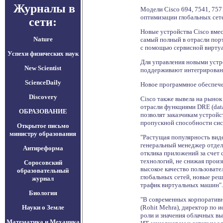
Журналы в
Модели Cisco 694, 7541, 75
оптимизации глобальных сете
сети:
Новые устройства Cisco вме
Nature
самый полный в отрасли пор
с помощью сервисной виртуа
Успехи физических наук
Для управления новыми устро
New Scientist
поддерживают интегрированн
ScienceDaily
Новое программное обеспеч
Discovery
Cisco также вывела на рыно
отрасли функциями DRE (dat
ОБРАЗОВАНИЕ
позволят заказчикам устрой
пропускной способности сист
Открытое письмо
министру образования
"Растущая популярность виде
генеральный менеджер отдела
Антиреформа
отклика приложений за счет
технологий, не снижая прои
Соросовский
высокое качество пользоват
образовательный
глобальных сетей, новые ре
журнал
трафик виртуальных машин".
Биология
"В современных корпоративн
Науки о Земле
(Rohit Mehra), директор по 
роли и значения облачных в
Математика и Механика