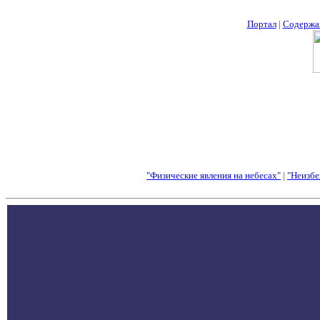
Портал
|
Содержа
"Физические явления на небесах"
|
"Неизбе