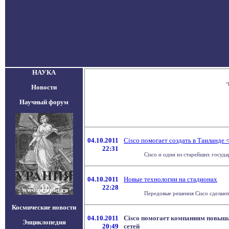
НАУКА
"
Новости
Научный форум
04.10.2011
Cisco помогает создать в Таиланде
22:31
Cisco и один из старейших государ
04.10.2011
Новые технологии на стадионах
22:28
Передовые решения Cisco сделают
Космические новости
04.10.2011
Cisco помогает компаниям повыш
Энциклопедия
20:49
сетей