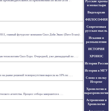
производительность приложений по всей сети".
Русские храмы
и монастыри
Видеоархив
ФИЛОСОФИЯ
Современная
русская мысль
011, главный футуролог компании Cisco Дэйв Эванс (Dave Evans) .
Искания и
размышления
ИСТОРИЯ
ХРОНОС
 технологиям Cisco Expo. Очередной, уже двенадцатый по . . .
История России
История в МГУ
o на рынке решений телеприсутствия выросла на 10% по . . .
Слово о полку
Игореве
Хронология и
парахронология
ского агентства. Процесс отбора завершится в . . .
Астрономия и
Хронология