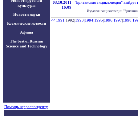
Новости русской
03.10.2011
"Британская энциклопедия" выйдет 
культуры
16:09
Издатели энциклопедии "Британник
Новости науки
<<
1991
|1992|
1993
|
1994
|
1995
|
1996
|
1997
|
1998
|
19
Космические новости
Афиша
The best of Russian
Science and Technology
Помощь корреспонденту