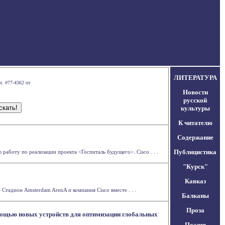
ЛИТЕРАТУРА
л. #77-4362 от
Новости
русской
культуры
К читателю
Содержание
Публицистика
 работу по реализации проекта <Госпиталь будущего>. Cisco . . .
"Курск"
Кавказ
тадион Amsterdam ArenA и компания Cisco вместе . . .
Балканы
Проза
мощью новых устройств для оптимизации глобальных
Поэзия