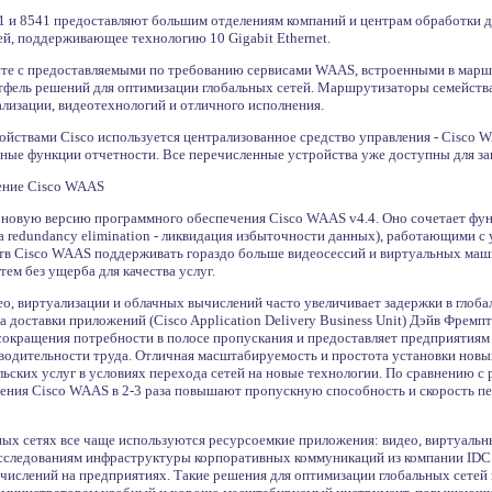
71 и 8541 предоставляют большим отделениям компаний и центрам обработки 
й, поддерживающее технологию 10 Gigabit Ethernet.
сте с предоставляемыми по требованию сервисами WAAS, встроенными в марш
тфель решений для оптимизации глобальных сетей. Маршрутизаторы семейства 
лизации, видеотехнологий и отличного исполнения.
йствами Cisco используется централизованное средство управления - Cisco WA
ые функции отчетности. Все перечисленные устройства уже доступны для зак
ение Cisco WAAS
к новую версию программного обеспечения Cisco WAAS v4.4. Оно сочетает фу
a redundancy elimination - ликвидация избыточности данных), работающими с
ств Cisco WAAS поддерживать гораздо больше видеосессий и виртуальных маши
ем без ущерба для качества услуг.
о, виртуализации и облачных вычислений часто увеличивает задержки в глобал
 доставки приложений (Cisco Application Delivery Business Unit) Дэйв Фремп
 сокращения потребности в полосе пропускания и предоставляет предприяти
зводительности труда. Отличная масштабируемость и простота установки нов
ельских услуг в условиях перехода сетей на новые технологии. По сравнению
шения Cisco WAAS в 2-3 раза повышают пропускную способность и скорость п
ых сетях все чаще используются ресурсоемкие приложения: видео, виртуальн
исследованиям инфраструктуры корпоративных коммуникаций из компании IDC. 
ычислений на предприятиях. Такие решения для оптимизации глобальных сетей