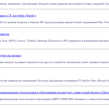
бных заведений и организаций обсудили планы развития программы Сетевых академий Cisco 
ман в 1 $, подобно Джобсу
А по ценным бумагам и биржам НР отразила размеры выплат новой управляющей Мег Уитман
аншеты
ак Acer, ASUS, Lenovo, Toshiba, Samsung Electronics и HP, планируют в ближайшем будуще
речен на провал
ие неудачу на рынке планшетов или других устройств электроники, были слишком сосредото
России появился по инициативе Хачатура Арушанова из компании IT InfoArt Stars, Игоря Се
мационным технологиям в образовании реализуют совместный проект в Цен
ормационным технологиям в образовании (ИИТО ЮНЕСКО) объявили о совместной инициатив