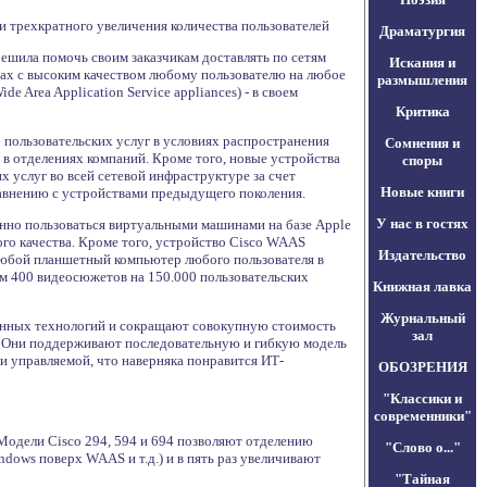
 трехкратного увеличения количества пользователей
Драматургия
ешила помочь своим заказчикам доставлять по сетям
Искания и
ах с высоким качеством любому пользователю на любое
размышления
 Area Application Service appliances) - в своем
Критика
пользовательских услуг в условиях распространения
Сомнения и
в отделениях компаний. Кроме того, новые устройства
споры
 услуг во всей сетевой инфраструктуре за счет
Новые книги
равнению с устройствами предыдущего поколения.
У нас в гостях
енно пользоваться виртуальными машинами на базе Apple
го качества. Кроме того, устройство Cisco WAAS
Издательство
 любой планшетный компьютер любого пользователя в
м 400 видеосюжетов на 150.000 пользовательских
Книжная лавка
Журнальный
онных технологий и сокращают совокупную стоимость
зал
х. Они поддерживают последовательную и гибкую модель
и управляемой, что наверняка понравится ИТ-
ОБОЗРЕНИЯ
"Классики и
современники"
Модели Cisco 294, 594 и 694 позволяют отделению
"Слово о..."
dows поверх WAAS и т.д.) и в пять раз увеличивают
"Тайная