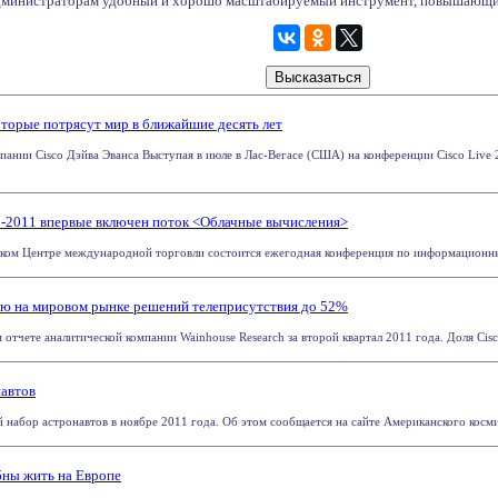
дминистраторам удобный и хорошо масштабируемый инструмент, повышающий 
оторые потрясут мир в ближайшие десять лет
пании Cisco Дэйва Эванса Выступая в июле в Лас-Вегасе (США) на конференции Cisco Live 2
o-2011 впервые включен поток <Облачные вычисления>
ском Центре международной торговли состоится ежегодная конференция по информационным
лю на мировом рынке решений телеприсутствия до 52%
 отчете аналитической компании Wainhouse Research за второй квартал 2011 года. Доля Cisc
автов
набор астронавтов в ноябре 2011 года. Об этом сообщается на сайте Американского космиче
бны жить на Европе