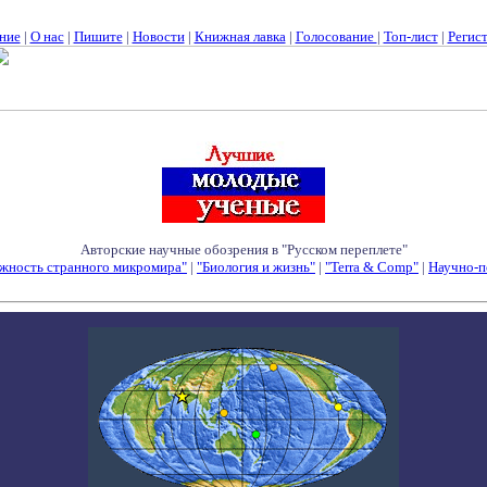
ние
|
О нас
|
Пишите
|
Новости
|
Книжная лавка
|
Голосование
|
Топ-лист
|
Регис
Авторские научные обозрения в "Русском переплете"
жность странного микромира"
|
"Биология и жизнь"
|
"Terra & Comp"
|
Научно-п
Семинары - Конференции - Симпозиумы - Конкурсы