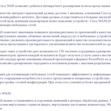
Cisco WAN позволяет добиться пятикратного расширения полосы пропускания и
ичество интернет-приложений должно достичь 1 миллиона, и компания Cisco р
льтимедийного контента. Доставка должна осуществляться в больших масштаб
той цели, компания анонсировала новое поколение устройств - Cisco WAAS (Wide
мизации глобальных сетей.
S помогают заказчикам повышать производительность приложений и качество 
виртуальных машин, облачных вычислений, видеоуслуг и мобильных устройств 
венно увеличить производительность приложений и качество пользовательских
лосы пропускания и трехкратного увеличения количества пользователей по с
о одно такое устройство дает возможность 150 тысячам сотрудников одноврем
мпьютеров, причем каждый пользователь будет получать услуги самого высоко
ной секунды время скачивания обычной презентации в формате PowerPoint на
позволяя одновременно передавать в потоковом режиме с высоким разрешение
ения для оптимизации глобальных сетей повышают эффективность информаци
того сокращения потребности в полосе пропускания и аппаратных устройства
естройку сетевой конфигурации. При этом сеть становится более прозрачной 
co WAAS
S можно устанавливать в отделениях компаний и центрах обработки данных. 
сьми виртуальных сервисов (видео, виртуальные настольные компьютеры, Win
и.