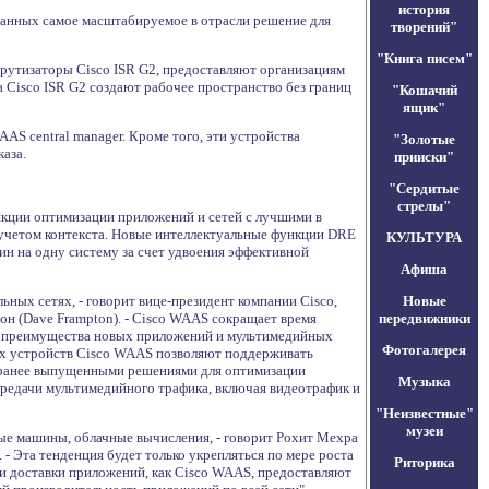
история
данных самое масштабируемое в отрасли решение для
творений"
"Книга писем"
рутизаторы Cisco ISR G2, предоставляют организациям
Cisco ISR G2 создают рабочее пространство без границ
"Кошачий
ящик"
AS central manager. Кроме того, эти устройства
"Золотые
аза.
прииски"
"Сердитые
стрелы"
нкции оптимизации приложений и сетей с лучшими в
 учетом контекста. Новые интеллектуальные функции DRE
КУЛЬТУРА
н на одну систему за счет удвоения эффективной
Афиша
ьных сетях, - говорит вице-президент компании Cisco,
Новые
тон (Dave Frampton). - Cisco WAAS сокращает время
передвижники
ям преимущества новых приложений и мультимедийных
Фотогалерея
ых устройств Cisco WAAS позволяют поддерживать
 с ранее выпущенными решениями для оптимизации
Музыка
ередачи мультимедийного трафика, включая видеотрафик и
"Неизвестные"
музеи
ые машины, облачные вычисления, - говорит Рохит Мехра
- Эта тенденция будет только укрепляться по мере роста
Риторика
 и доставки приложений, как Cisco WAAS, предоставляют