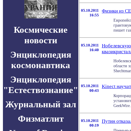
05.10.2011
Физики из C
16:55
Европейс
грантову
Космические
пишет газ
новости
05.10.2011
Нобелевскую
16:40
квазикристал
Энциклопедия
Нобелевс
космонавтика
области 
Shechtman
Энциклопедия
05.10.2011
Kinect науча
"Естествознание"
00:43
Корпораци
установит
Журнальный зал
GeekWire.
Физматлит
05.10.2011
Путин отказа
00:19
Премьер-