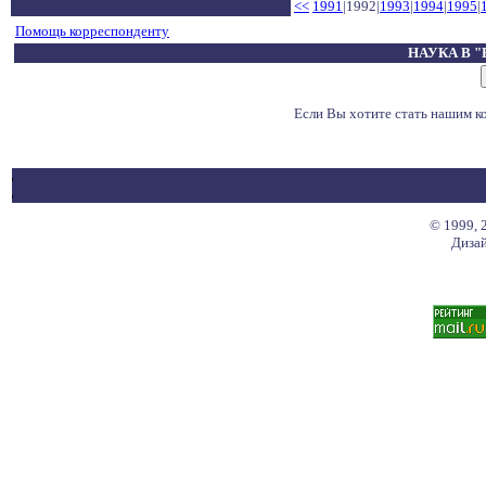
<<
1991
|1992|
1993
|
1994
|
1995
|
Помощь корреспонденту
НАУКА В 
Если Вы хотите стать нашим 
© 1999, 
Дизай