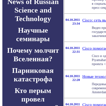
News of Russian
в социаль
пресс-секр
Science and
Technology
04.10.2011
Cisco: cеть 
23:34
Видео пр
Научные
государс
заказчики
семинары
Почему молчит
04.10.2011
Cisco помога
22:31
Cisco и о
Вселенная?
Piyamahar
проекта <
Парниковая
04.10.2011
Новые технол
катастрофа
22:28
Передовые
современ
Кто перым
Amsterdam
провел
04.10.2011
Cisco помога