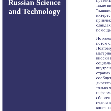
Russian Science
презент
такие в
and Technology
"живым
интерес
привлек
слайдах
помощью
Но како
потом о
Поэтому
материа
киоски 
социаль
внутрен
странах
сообщен
директо
только 
информа
сборочн
отдела 
конечна