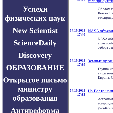
телеприсутст
Успехи
Об этом г
Research 
физических наук
телепрису
New Scientist
04.10.2011
NASA объяви
17:40
NASA объя
ScienceDaily
этом сооб
отбора зав
Discovery
04.10.2011
Земные орган
17:39
ОБРАЗОВАНИЕ
Группа ис
виды зем
Открытое письмо
Европа. С
министру
04.10.2011
На Весте наш
17:33
образования
Астроном
астероида
результат
Антиреформа