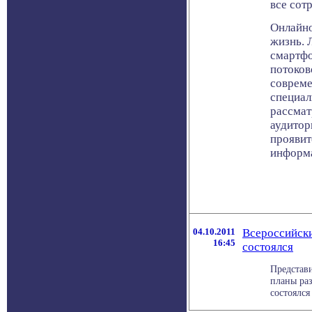
все сот
Онлайно
жизнь. 
смартфо
потоков
совреме
специал
рассмат
аудитор
проявит
информа
04.10.2011
Всероссийски
16:45
состоялся
Представ
планы раз
состоялся