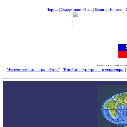
Портал
|
Содержание
|
О нас
|
Пишите
|
Новости
|
Авторские научные
"Физические явления на небесах"
|
"Неизбежность странного микромира"
|
Семинары - Конфе