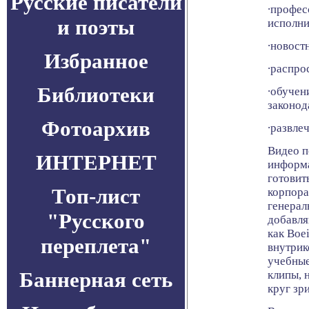
Русские писатели
∙профес
и поэты
исполни
∙новост
Избранное
∙распро
Библиотеки
∙обучен
законод
Фотоархив
∙развле
Видео п
ИНТЕРНЕТ
информа
готовит
Топ-лист
корпор
генерал
"Русского
добавля
как Boe
переплета"
внутрик
учебные
Баннерная сеть
клипы, 
круг зр