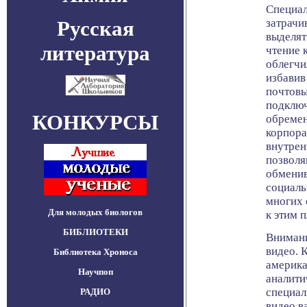
Специал
Русская
затрачи
выделят
литература
чтение 
облегчи
избавив
почтовы
подключ
КОНКУРСЫ
обремен
корпора
внутрен
позволя
обменив
социаль
многих 
Для молодых биологов
к этим 
БИБЛИОТЕКИ
Внимани
видео. 
Библиотека Хроноса
америка
Научпоп
аналити
специал
РАДИО
видео в