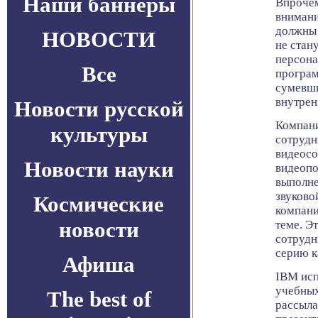
Наши баннеры
Впрочем
внимани
должны 
НОВОСТИ
не стан
персона
Все
програм
сумевши
внутрен
Новости русской
Компани
культуры
сотрудн
видеосо
Новости науки
видеопо
выполне
звуково
Космические
компани
новости
теме. Э
сотрудн
серию к
Афиша
IBM исп
учебных
The best of
рассыла