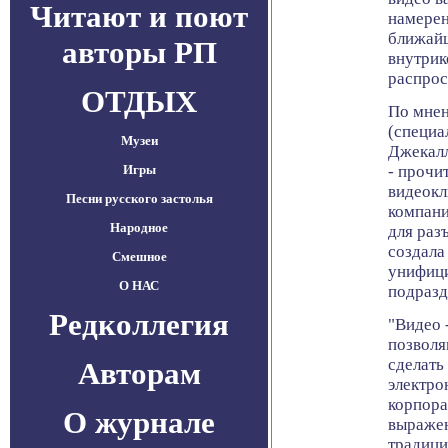
Читают и поют
намерен
ближайш
авторы РП
внутрик
распрос
ОТДЫХ
По мнен
(специа
Музеи
Джекалл
Игры
- прочи
видеокл
Песни русского застолья
компани
Народное
для раз
создала
Смешное
унифици
О НАС
подразд
Редколлегия
"Видео 
позволя
сделать
Авторам
электро
корпора
О журнале
выражен
традици