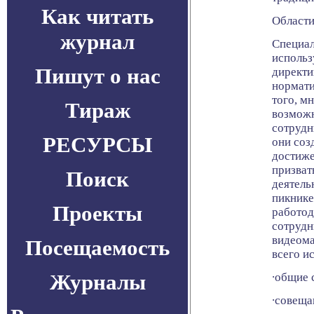
Как читать
Области
журнал
Специал
использ
Пишут о нас
директи
нормати
того, м
Тираж
возможн
сотрудн
РЕСУРСЫ
они соз
достиже
призват
Поиск
деятель
пикнике
Проекты
работод
сотрудн
видеома
Посещаемость
всего и
Журналы
∙общие 
∙совеща