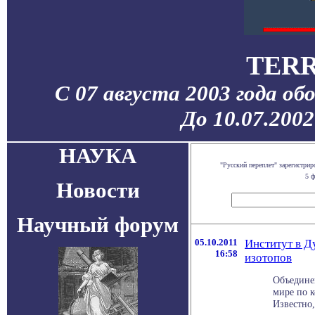
TERR
С 07 августа 2003 года об
До 10.07.200
НАУКА
"Русский переплет" зарегистр
5 ф
Новости
Научный форум
05.10.2011
Институт в Д
16:58
изотопов
Объедине
мире по к
Известно,