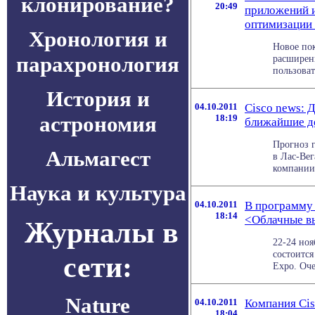
клонирование?
20:49
приложений 
оптимизации 
Хронология и
Новое пок
парахронология
расширен
пользоват
История и
04.10.2011
Cisco news: 
астрономия
18:19
ближайшие де
Прогноз 
Альмагест
в Лас-Вег
компании 
Наука и культура
04.10.2011
В программу 
18:14
<Облачные в
Журналы в
22-24 ноя
состоитс
сети:
Expo. Оче
Nature
04.10.2011
Компания Cis
18:04