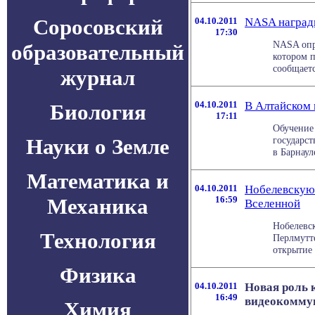
Соросовский
04.10.2011
NASA наград
17:30
NASA опре
образовательный
котором 
сообщается
журнал
04.10.2011
В Алтайском 
Биология
17:11
Обучение 
Науки о Земле
государст
в Барнауле
Математика и
04.10.2011
Нобелевскую 
Механика
16:59
Вселенной
Нобелевск
Технология
Перлмутт
открытие 
Физика
04.10.2011
Новая роль 
16:49
видеокомму
Химия