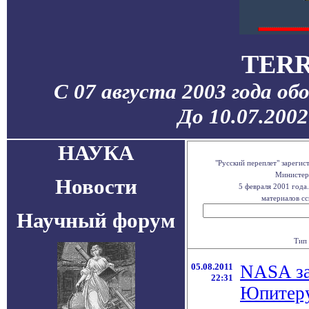
TERR
С 07 августа 2003 года об
До 10.07.200
НАУКА
"Русский переплет" зареги
Министерс
Новости
5 февраля 2001 года
материалов сс
Научный форум
Тип 
05.08.2011
NASA за
22:31
Юпитер