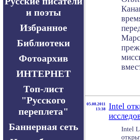
Русские писатели
Канав
и поэты
врем
Избранное
пере
Марс
Библиотеки
преж
мисс
Фотоархив
вмес
ИНТЕРНЕТ
Топ-лист
"Русского
05.08.2011
Intel от
переплета"
13:38
исследо
Баннерная сеть
Intel 
откры