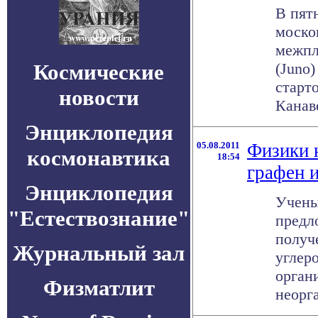
В пятн
моско
межпл
Космические
(Juno
старт
новости
Канаве
Энциклопедия
05.08.2011
Физики 
космонавтика
18:54
графен и
Энциклопедия
Учены
"Естествознание"
предл
получ
Журнальный зал
углер
орган
Физматлит
неорга