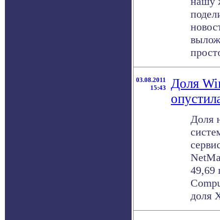
нашу 
подел
новос
вылож
просто
03.08.2011
Доля Wi
15:43
опустил
Доля 
систе
серви
NetMa
49,69
Compu
доля X