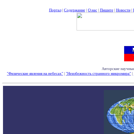
Портал
|
Содержание
|
О нас
|
Пишите
|
Новости
|
Авторские научные
"Физические явления на небесах"
|
"Неизбежность странного микромира"
|
Семинары - Конфе