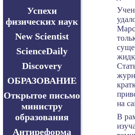
Успехи
Учен
удал
физических наук
Марс
New Scientist
толь
суще
ScienceDaily
жидк
Discovery
Стат
журна
ОБРАЗОВАНИЕ
крат
прив
Открытое письмо
на са
министру
образования
В ра
изуч
Антиреформа