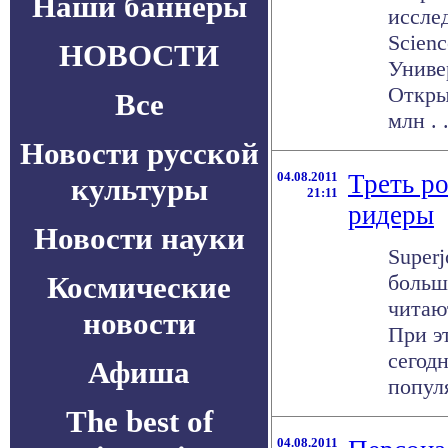
Наши баннеры
исслед
Scienc
НОВОСТИ
Униве
Откры
Все
млн . .
Новости русской
04.08.2011
Треть р
культуры
21:11
ридеры
Новости науки
Superj
Космические
больш
читаю
новости
При э
сегод
Афиша
популя
The best of
04.08.2011