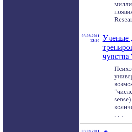
милли
появи
Researc
03.08.2011
Ученые 
12:20
трениро
чувства
Психо
униве
возмо
"числ
sense)
колич
. . .
03.08.2011