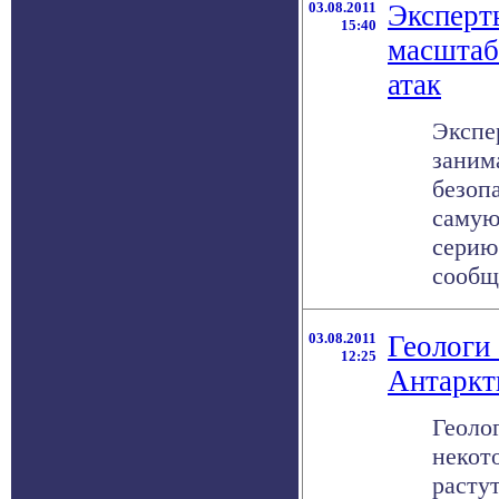
03.08.2011
Эксперт
15:40
масштаб
атак
Экспе
заним
безоп
самую
серию
сообща
03.08.2011
Геологи
12:25
Антарк
Геоло
некот
расту