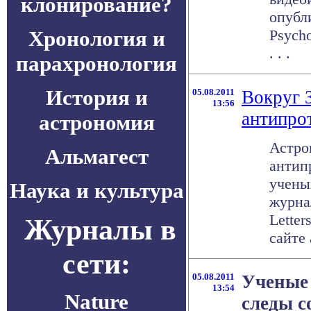
клонирование?
опубл
Хронология и
Psycho
. . .
парахронология
История и
05.08.2011
Вокруг 
13:56
антипро
астрономия
Астро
Альмагест
антип
учены
Наука и культура
журнал
Letter
Журналы в
сайте 
сети:
05.08.2011
Ученые
13:54
Nature
следы с