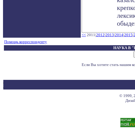
крепк
лексик
обыден
<<
2011|
2012
|
2013
|
2014
|
2015
|
Помощь корреспонденту
НАУКА В 
Если Вы хотите стать нашим 
© 1999, 
Дизай