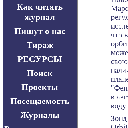
Как читать
Марс
журнал
регу
иссл
Пишут о нас
что 
орби
Тираж
може
РЕСУРСЫ
свою
нали
Поиск
план
Проекты
"Фен
в ав
Посещаемость
воду 
Журналы
Зонд
Orbi