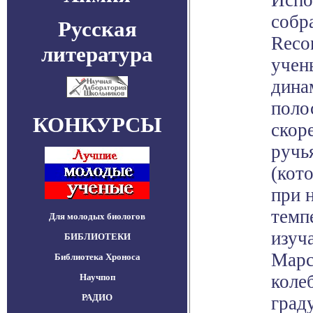
Испо
собр
Русская
Recon
литература
учен
дина
поло
КОНКУРСЫ
скоре
ручь
(кот
при 
темп
Для молодых биологов
изуч
БИБЛИОТЕКИ
Марс
Библиотека Хроноса
колеб
Научпоп
РАДИО
град