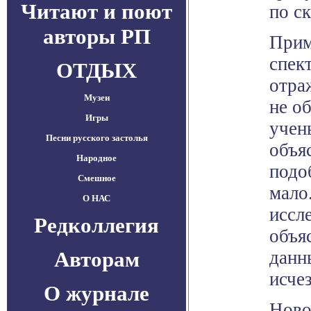
Читают и поют
по с
авторы РП
Прим
спек
ОТДЫХ
отра
Музеи
не о
Игры
учен
Песни русского застолья
объя
Народное
подо
Смешное
мало
О НАС
иссл
Редколлегия
объя
Авторам
данн
исче
О журнале
Ново