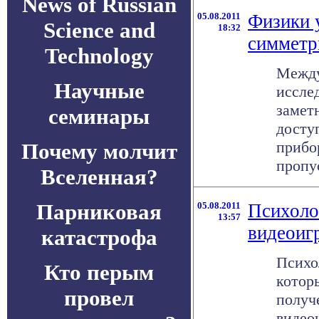
News of Russian
05.08.2011
Физики 
Science and
18:32
симмет
Technology
Между
Научные
иссле
замет
семинары
досту
прибо
Почему молчит
пропус
Вселенная?
Парниковая
05.08.2011
Психоло
13:57
видеоиг
катастрофа
Психо
Кто перым
котор
провел
получ
видео