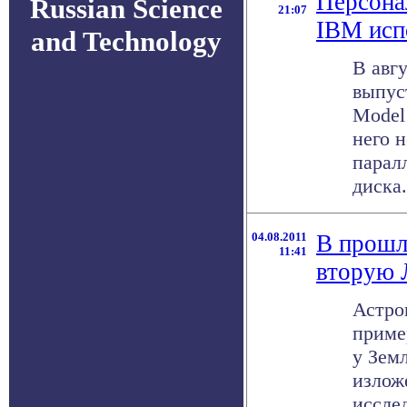
Персона
Russian Science
21:07
IBM исп
and Technology
В авг
выпус
Model
него 
парал
диска.
04.08.2011
В прошл
11:41
вторую 
Астро
приме
у Зем
излож
иссле