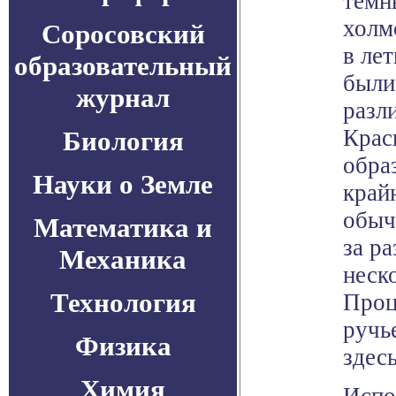
темн
холм
Соросовский
в ле
образовательный
были
журнал
разл
Крас
Биология
обра
Науки о Земле
край
обыч
Математика и
за р
Механика
неск
Технология
Проц
ручь
Физика
здесь
Химия