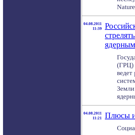
Nature,
04.08.2011
Российс
11:39
стрелять
ядерным
Госуд
(ГРЦ)
ведет
систе
Земли
ядерны
04.08.2011
Плюсы и
11:21
Социа