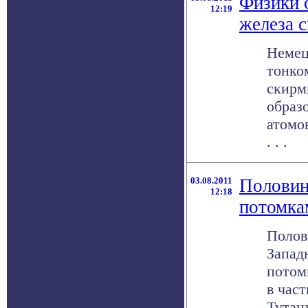
Физики 
12:19
железа 
Немец
тонко
скирм
образ
атомо
. . .
03.08.2011
Половин
12:18
потомка
Полов
Запад
потом
в час
Тутан