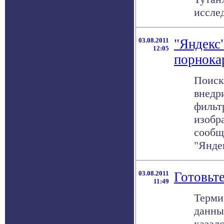
исслед
03.08.2011
"Яндекс"
12:05
порнока
Поиск
внедри
фильт
изобр
сообщ
"Яндек
03.08.2011
Готовьте
11:49
Терми
данны
казал