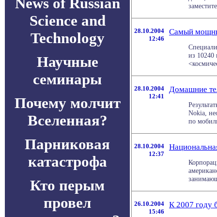
News of Russian
заместит
Science and
28.10.2004
Самый мощны
Technology
12:46
Специали
из 10240 
Научные
<космичес
семинары
28.10.2004
Домашние тел
12:41
Почему молчит
Результат
Nokia, н
Вселенная?
по мобиль
Парниковая
28.10.2004
Национальна
12:37
катастрофа
Корпораци
американс
занимающ
Кто перым
провел
26.10.2004
К 2007 году 
15:46