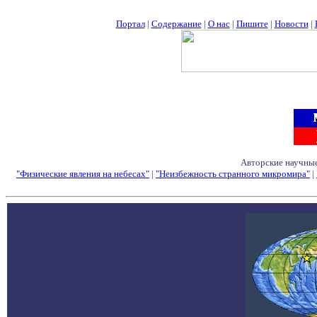
Портал
|
Содержание
|
О нас
|
Пишите
|
Новости
|
Авторские научные
"Физические явления на небесах"
|
"Неизбежность странного микромира"
|
Семинары - Конфе