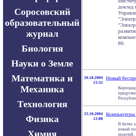
Институ
доклад 
Соросовский
Управле
"Электр
образовательный
"Электр
журнал
развити
компьют
80.
Биология
Науки о Земле
Математика и
26.10.2004
Новый беспр
15:32
Механика
Корпорац
предусма
Республи
Технология
25.10.2004
Компьютеры -
Физика
12:08
В битве 
новый по
Химия
модулей, 