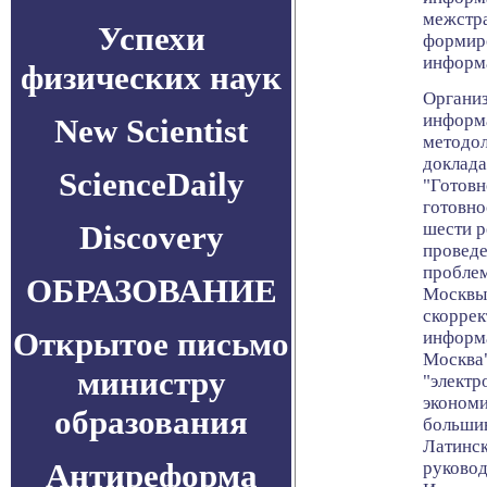
межстра
Успехи
формиро
информа
физических наук
Организ
информа
New Scientist
методол
доклада
ScienceDaily
"Готовн
готовно
Discovery
шести р
проведе
проблем
ОБРАЗОВАНИЕ
Москвы 
скоррек
Открытое письмо
информа
Москва"
министру
"электр
экономи
образования
большин
Латинск
Антиреформа
руковод