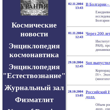
02.11.2004
В Болгарии -
13:43
Ежедневна
исследова
Болгарии 
Космические
новости
01.11.2004
Через 200 лет
12:43
Институт
Энциклопедия
РАН), пр
динамики 
космонавтика
29.10.2004
Sun выпусти
Энциклопедия
12:45
Корпорац
"Естествознание"
IV+. Этот
(многопот
Журнальный зал
28.10.2004
Российский И
13:05
долл.
Физматлит
Объем рос
долл., с