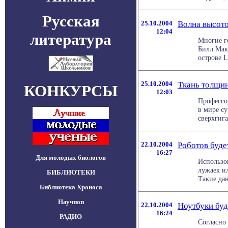
Русская
25.10.2004
Волна высото
12:04
литература
Многие г
Билл Мак
острове L
25.10.2004
Ткань толщин
КОНКУРСЫ
12:03
Профессо
в мире су
сверхгига
22.10.2004
Роботов буде
16:27
Для молодых биологов
Использо
лужаек ил
БИБЛИОТЕКИ
Такие дан
Библиотека Хроноса
Научпоп
22.10.2004
Ноутбуки буд
16:24
РАДИО
Согласно