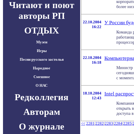
корпорат
Читают и поют
более низ
авторы РП
22.10.2004
У России буд
16:22
ОТДЫХ
Команда р
работающа
Музеи
процессор
Игры
22.10.2004
Компьютерна
Песни русского застолья
16:18
Министр 
Народное
сегодняш
Смешное
с момента
О НАС
18.10.2004
Intel распро
Редколлегия
12:43
Компания
открыть 
Авторам
доступа в
О журнале
<<
2281
|
2282
|
2283
|
2284
|
2285
|