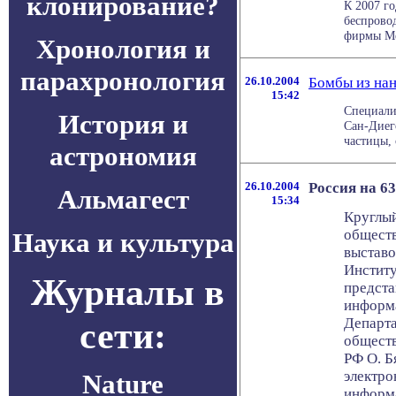
клонирование?
К 2007 го
беспровод
фирмы Met
Хронология и
парахронология
26.10.2004
Бомбы из на
15:42
Специали
История и
Сан-Диег
частицы, 
астрономия
26.10.2004
Россия на 63
Альмагест
15:34
Круглый
обществ
Наука и культура
выставо
Институ
Журналы в
предста
информа
сети:
Департа
обществ
РФ О. Б
электро
Nature
информа