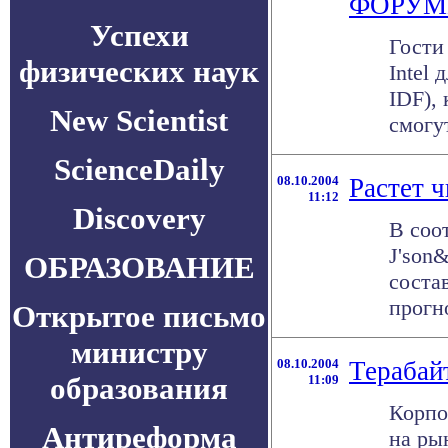
ФОРУМ
Успехи
Гости
физических наук
Intel 
IDF),
New Scientist
смогут
ScienceDaily
08.10.2004
Растет 
11:12
Discovery
В соо
J'son
ОБРАЗОВАНИЕ
соста
прогно
Открытое письмо
министру
08.10.2004
Терабай
образования
11:09
Корпо
Антиреформа
на ры