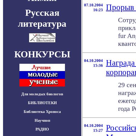
07.10.2004
Прорыв 
Русская
16:23
Сотру
литература
прикл
fur A
квант
КОНКУРСЫ
04.10.2004
Награда
15:36
корпорац
29 се
награ
Для молодых биологов
ежего
БИБЛИОТЕКИ
года Р
Библиотека Хроноса
Научпоп
04.10.2004
Российск
РАДИО
15:27