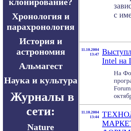
клонирование?
зави
с им
Хронология и
парахронология
История и
астрономия
11.10.2004
Выступл
13:47
Intel н
Альмагест
На Фо
Наука и культура
прогр
Forum
Журналы в
октяб
сети:
11.10.2004
ТЕХНО
13:44
МАРКЕ
Nature