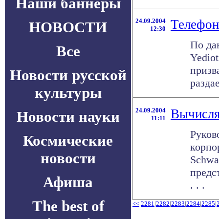
Наши баннеры
24.09.2004
Телефон
НОВОСТИ
12:30
По да
Все
Yedio
призв
Новости русской
раздае
культуры
24.09.2004
Вычисля
Новости науки
11:11
Руков
Космические
корпо
новости
Schwa
предс
Афиша
. . .
The best of
<<
2281
|
2282
|
2283
|
2284
|
2285
|