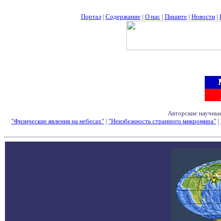
Портал
|
Содержание
|
О нас
|
Пишите
|
Новости
|
Авторские научные
"Физические явления на небесах"
|
"Неизбежность странного микромира"
|
Семинары - Конфе