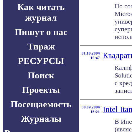
Как читать
По со
Micro
журнал
униве
супер
Пишут о нас
исполь
Тираж
01.10.2004
Квадрат
РЕСУРСЫ
10:47
Калиф
Поиск
Solut
с кре
Проекты
запис
Посещаемость
30.09.2004
Intel It
16:21
Журналы
В Инс
(явля