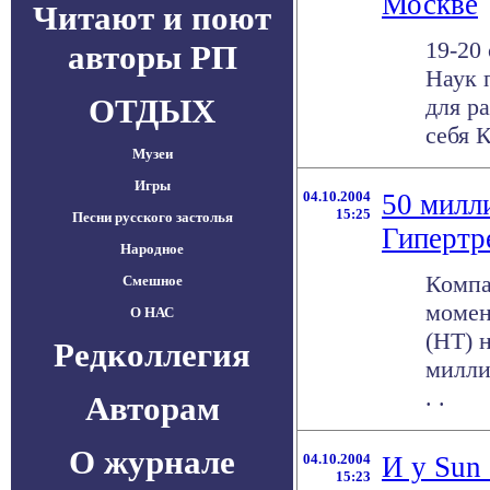
Москве
Читают и поют
19-20
авторы РП
Наук 
ОТДЫХ
для р
себя К
Музеи
Игры
04.10.2004
50 милли
15:25
Песни русского застолья
Гипертр
Народное
Компан
Смешное
момен
О НАС
(HT) 
Редколлегия
милли
. .
Авторам
О журнале
04.10.2004
И у Sun
15:23