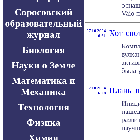
оснащ
Соросовский
Vaio 
образовательный
07.10.2004
Хот-спот
журнал
16:31
Компа
Биология
вулка
актив
Науки о Земле
была у
Математика и
07.10.2004
Планы п
Механика
16:28
Иници
Технология
нашед
разви
Физика
научн
Химия