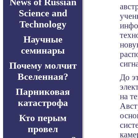
News of Russian
авст
Science and
учен
Technology
инфо
техн
Научные
нову
семинары
расп
сигн
Почему молчит
Вселенная?
До э
элек
Парниковая
на т
катастрофа
Авст
осно
Кто перым
сист
провел
каме