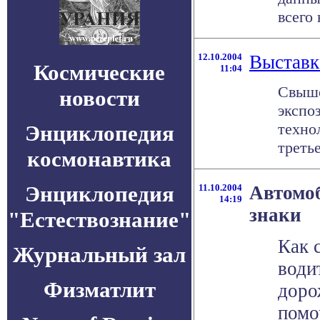
всего 
12.10.2004
Выставк
Космические
11:04
Свыше
новости
экспо
техно
Энциклопедия
третье
космонавтика
Энциклопедия
11.10.2004
Автомо
14:19
знаки
"Естествознание"
Как 
Журнальный зал
води
Физматлит
доро
помо