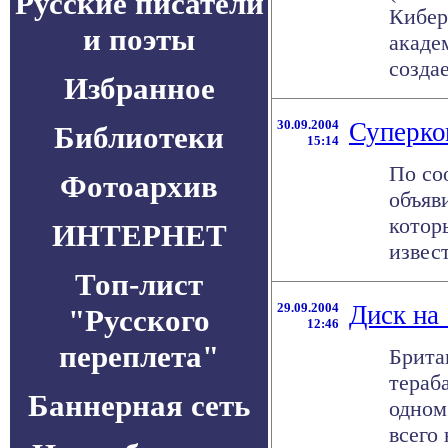
Русские писатели
Кибер
и поэты
акаде
создае
Избранное
30.09.2004
Суперко
Библиотеки
15:14
По со
Фотоархив
объяв
котор
ИНТЕРНЕТ
извес
Топ-лист
29.09.2004
Диск на 
"Русского
12:46
переплета"
Брита
тераб
Баннерная сеть
одном
всего