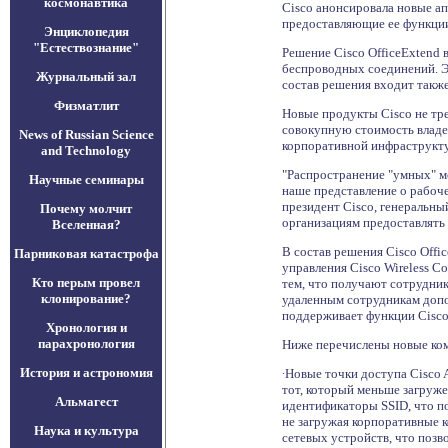
космонавтика
Cisco анонсировала новые а
предоставляющие ее функци
Энциклопедия
"Естествознание"
Решение Cisco OfficeExtend
беспроводных соединений. Э
Журнальный зал
состав решения входит также
Физматлит
Новые продукты Cisco не тре
совокупную стоимость владе
News of Russian Science
корпоративной инфраструкт
and Technology
"Распространение "умных" мо
Научные семинары
наше представление о рабоче
президент Cisco, генеральны
Почему молчит
организациям предоставлять
Вселенная?
В состав решения Cisco Offic
Парниковая катастрофа
управления Cisco Wireless 
Кто перым провел
тем, что получают сотрудник
клонирование?
удаленным сотрудникам допо
поддерживает функции Cisco
Хронология и
парахронология
Ниже перечислены новые ком
История и астрономия
∙Новые точки доступа Cisco A
тот, который меньше загруже
Альмагест
идентификаторы SSID, что по
не загружая корпоративные 
Наука и культура
сетевых устройств, что поз