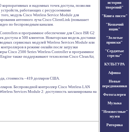
история
00 корпоративных и надомных точек доступа, позволяя
творений"
 устройств, работающих с ресурсоемкими
ого, модуль Cisco Wireless Service Module для
"Книга писем"
ирования антенного луча Cisco ClientLink (повышает
видео по беспроводным каналам.
"Кошачий
ящик"
Controllers и программное обеспечение для Cisco ISR G2
ек доступа и 500 клиентов. Новаторская модель доставки
"Золотые
оводных сервисных модулей Wireless Services Module или
прииски"
и контроллеров в режиме онлайн после загрузки
"Сердитые
ы Cisco 2500 Series Wireless Controller и программное
стрелы"
 Engine также поддерживают технологии Cisco CleanAir,
КУЛЬТУРА
Афиша
года, стоимость - 419 долларов США.
Новые
передвижники
олларов. Беспроводной контроллер Cisco Wireless LAN
Wireless Services Module 2: доступность запланирована на
Фотогалерея
Музыка
"Неизвестные"
музеи
Риторика