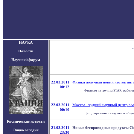
НАУКА
"
Новости
Научный форум
22.03.2011
Физики получили новый изотоп ант
00:12
Физикам из группы STAR, работаю
22.03.2011
Москва - худший научный центр в ми
00:10
Лутц Борнманн из научного общес
Космические новости
21.03.2011
Новые беспроводные продукты Cis
Энциклопедия
23:30