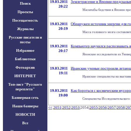
19.03.2011
Землетрясение в Японии предсказыв
Поиск
20:22
Масштабы бедствия в Японии прев
Проекты
Посещаемость
19.03.2011
Обнаружен источник энергии для го
20:19
Журналы
Масса головного мозга составляет
Русские писатели и
поэты
19.03.2011
Компьютер научился распознавать 
Избранное
20:17
Японские исследователи из Униве
Библиотеки
Фотоархив
19.03.2011
Иранские ученые построили летаю
19:11
ИНТЕРНЕТ
Иранские специалисты на выставк
Топ-лист "Русского
переплета"
19.03.2011
Как бороться с космическим мусор
19:00
Баннерная сеть
Специалисты Исследовательского 
Наши баннеры
<<
2051
|
2052
|
2053
|2054|
2055
|
2056
|
2057
|
2058
|
20
НОВОСТИ
Все