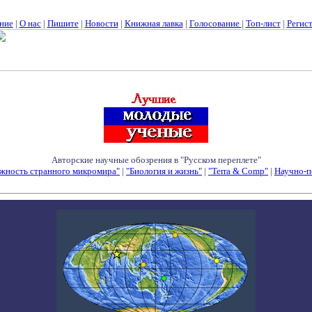
ние
|
О нас
|
Пишите
|
Новости
|
Книжная лавка
|
Голосование
|
Топ-лист
|
Регис
Авторские научные обозрения в "Русском переплете"
жность странного микромира"
|
"Биология и жизнь"
|
"Terra & Comp"
|
Научно-п
Семинары - Конференции - Симпозиумы - Конкурсы