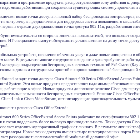
ппаратные и программные продукты, распространяющие зону действия корпора
и надомным работникам при сохранении существующих систем управления и и
 включает новые точки доступа и полный набор беспроводных контроллеров,
ти контроллеры предназначены для поддержки систем повышенного масштаба 
 первая в отрасли двухдиапазонная точка доступа 802.11n, разработанная сп
буют вмешательства со стороны конечных пользователей, что позволяет сокра
ния. ИТ-специалисты смогут обслуживать установленные на дому точки доступ
урой.
бильных устройств, появление облачных услуг и даже новые инициативы в обл
м месте. В результате многие сотрудники ожидают и даже требуют от работода
й менеджер подразделения беспроводных сетевых технологий Рэй Сметс (Ray Sm
 своим надомным сотрудникам простой и хорошо защищенный беспроводной до
eExtend входят точки доступа Cisco Aironet 600 Series OfficeExtend Access Po
Control System. Эти новые продукты предоставляют надомным работникам шир
и, работающие в офисе. Новые продукты дополняют решение Cisco для виртуаль
лнительные возможности беспроводных соединений. Решение Cisco OfficeExten
 ClientLink и Cisco VideoStream, оптимизирующие производительность муль
поненты решения Cisco OfficeExtend:
ironet 600 Series OfficeExtend Access Points работают по спецификациям 802.11
н и готов поддержать более высокую производительность. Точки доступа Cisc
зволяет отделять корпоративный трафик от личного. В результате личный тра
контроллеры. Новые точки доступа имеют четыре интегрированных порта Ether
воляет разворачивать полномасштабный мобильный домашний офис.