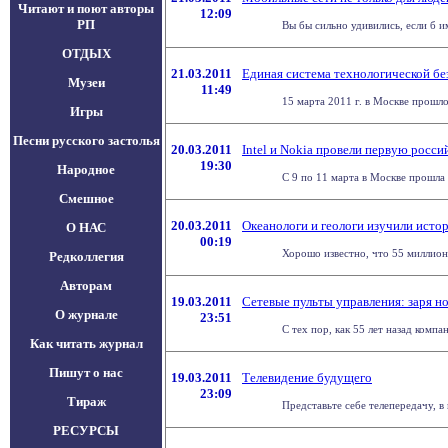
Читают и поют авторы
12:09
РП
Вы бы сильно удивились, если б 
ОТДЫХ
21.03.2011
Единая система технологической бе
Музеи
11:49
15 марта 2011 г. в Москве прошл
Игры
Песни русского застолья
20.03.2011
Intel и Nokia провели первую рос
19:30
Народное
С 9 по 11 марта в Москве прошла
Смешное
20.03.2011
Океанологи и геологи изучили исто
О НАС
00:19
Хорошо известно, что 55 миллионо
Редколлегия
Авторам
19.03.2011
Сетевые пульты управления: заря н
О журнале
23:51
C тех пор, как 55 лет назад комп
Как читать журнал
Пишут о нас
19.03.2011
Телевидение будущего
23:09
Тираж
Представьте себе телепередачу, в
РЕСУРСЫ