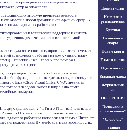
тивной беспроводной сети за пределы офиса и
нфраструктур безопасности.
Драматургия
 поддерживающих высокую производительность
Искания и
и сложности в любой домашней или офисной среде. В
размышления
ециально для надомных работников.
Критика
тить требования к технической поддержке и снизить
а в удаленном режиме вместе со всей остальной
Сомнения и
споры
асти государственного регулирования - все это меняет
Новые книги
телей возможности работать на дому, - заявил вице-
У нас в гостях
ets). - Решение Cisco OfficeExtend помогает
ступ дома и в офисе".
Издательство
ints, беспроводные контроллеры Cisco и система
Книжная лавка
окий набор функций и производительность, сравнимую с
ного офиса (Cisco Virtual Office, CVO), предлагая
Журнальный
d готово к передаче голоса и видео. Оно также
зал
тимедийных коммуникаций.
ОБОЗРЕНИЯ
"Классики и
n в двух диапазонах: 2,4 ГГц и 5 ГГц, - выбирая из них
современники"
o Aironet 600 различают корпоративные и частные
фик надомного работника направляется прямо в Интернет,
"Слово о..."
net для подключения IP-телефонов, принтеров и других
"Тайная