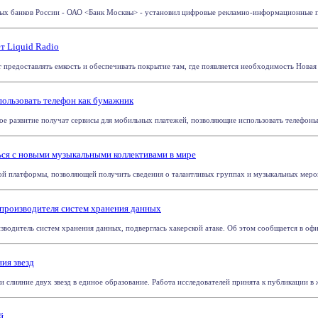
х банков России - ОАО <Банк Москвы> - установил цифровые рекламно-информационные пане
т Liquid Radio
 предоставлять емкость и обеспечивать покрытие там, где появляется необходимость Новая а
пользовать телефон как бумажник
ое развитие получат сервисы для мобильных платежей, позволяющие использовать телефоны 
ься с новыми музыкальными коллективами в мире
вой платформы, позволяющей получить сведения о талантливых группах и музыкальных меропр
 производителя систем хранения данных
одитель систем хранения данных, подверглась хакерской атаке. Об этом сообщается в офи
ия звезд
слияние двух звезд в единое образование. Работа исследователей принята к публикации в жу
й