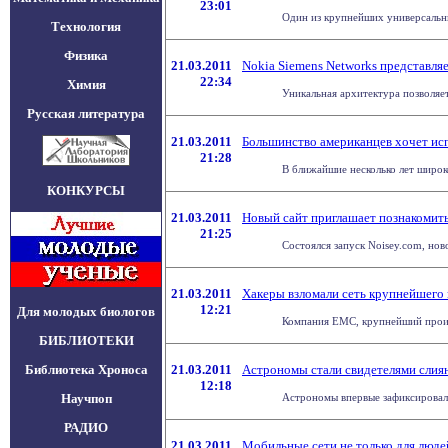
23:01
Один из крупнейших универсальны
Технология
Физика
21.03.2011
Nokia Siemens Networks представляе
22:34
Химия
Уникальная архитектура позволяет
Русская литература
21.03.2011
Большинство американцев хочет ис
21:28
В ближайшие несколько лет широк
КОНКУРСЫ
21.03.2011
Новый сайт приглашает познакомит
21:25
Состоялся запуск Noisey.com, но
21.03.2011
Хакеры взломали сеть крупнейшего
12:21
Для молодых биологов
Компания EMC, крупнейший произв
БИБЛИОТЕКИ
Библиотека Хроноса
21.03.2011
Астрономы стали свидетелями слиян
12:18
Научпоп
Астрономы впервые зафиксировали 
РАДИО
21.03.2011
Мобильные сети не только для люде