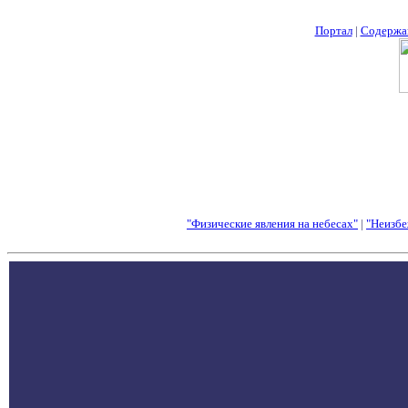
Портал
|
Содержа
"Физические явления на небесах"
|
"Неизбе