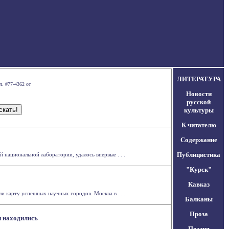
ЛИТЕРАТУРА
л. #77-4362 от
Новости
русской
культуры
К читателю
Содержание
Публицистика
национальной лаборатории, удалось впервые . . .
"Курск"
Кавказ
 карту успешных научных городов. Москва в . . .
Балканы
Проза
и находились
Поэзия