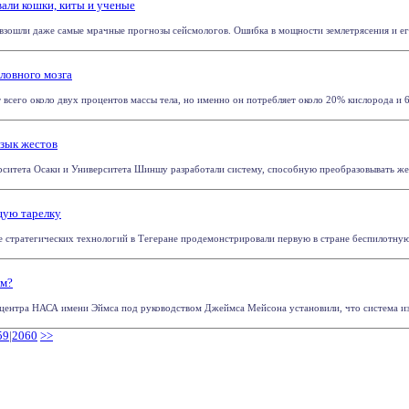
али кошки, киты и ученые
зошли даже самые мрачные прогнозы сейсмологов. Ошибка в мощности землетрясения и его
ловного мозга
 всего около двух процентов массы тела, но именно он потребляет около 20% кислорода и 60
язык жестов
рситета Осаки и Университета Шиншу разработали систему, способную преобразовывать жест
щую тарелку
е стратегических технологий в Тегеране продемонстрировали первую в стране беспилотную 
ом?
центра НАСА имени Эймса под руководством Джеймса Мейсона установили, что система из на
59
|
2060
>>