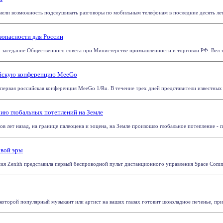
имели возможность подслушивать разговоры по мобильным телефонам в последние десять лет.
зопасности для России
о заседание Общественного совета при Министерстве промышленности и торговли РФ. Вел за
сийскую конференцию MeeGo
 первая российская конференция MeeGo 1/Ru. В течение трех дней представители известных
рию глобальных потеплений на Земле
в лет назад, на границе палеоцена и эоцена, на Земле произошло глобальное потепление - 
овой эры
ания Zenith представила первый беспроводной пульт дистанционного управления Space Comma
 которой популярный музыкант или артист на ваших глазах готовит шоколадное печенье, приче