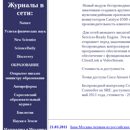
Журналы в
∙Новый модуль беспроводных 
заказчикам создавать крупн
сети:
мультимедийными приложениям
коммутаторов Catalyst 6500 
Nature
производительность клиенто
Успехи физических наук
∙Для сетей меньшего масштаб
Services-Ready Engine. Эти 
New Scientist
открывает перед заказчиками
беспроводных контроллеров C
ScienceDaily
программного обеспечения по
обеспечение с функционально
Discovery
ClientLink и VideoStream.
ОБРАЗОВАНИЕ
Стоимость и доступность
Открытое письмо
Точки доступа Cisco Aironet 
министру образования
Беспроводной контроллер Cis
Антиреформа
Controller on SRE: доступнос
Соросовский
май 2011 года, стоимость - 2
образовательный
журнал
Биология
Науки о Земле
21.03.2011
Банк Москвы первым из российских 
Математика и Механика