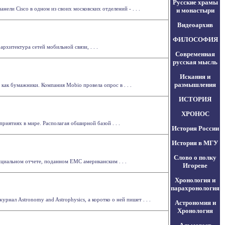
Русские храмы
ли Cisco в одном из своих московских отделений - . . .
и монастыри
Видеоархив
ФИЛОСОФИЯ
рхитектура сетей мобильной связи, . . .
Современная
русская мысль
Искания и
размышления
как бумажники. Компания Mobio провела опрос в . . .
ИСТОРИЯ
ХРОНОС
иятиях в мире. Располагая обширной базой . . .
История России
История в МГУ
Слово о полку
циальном отчете, поданном EMC американским . . .
Игореве
Хронология и
парахронология
рнал Astronomy and Astrophysics, а коротко о ней пишет . . .
Астрономия и
Хронология