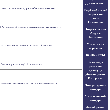
Достоевского
 местоположении дорого обошлась жителям . . .
Клуб любителей
творчества
Гайто
Газданова
% глюкозы. В норме, в условиях достаточного . . .
Энциклопедия
Андрея
Платонова
Мастерская
ы языка глухонемых в символы. Комплекс . . .
перевода
КОНКУРСЫ
За вклад в
"летающую тарелку". Презентация . . .
русскую
культуру
публикациями в
Интернете
земных лазерного излучателя и телескопа . . .
Литературный
конкурс
Читательский
конкурс
Илья-Премия