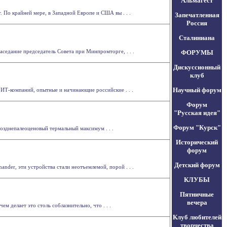
Альмагест
 По крайней мере, в Западной Европе и США вы . . .
Запечатленная
Россия
Сталиниана
седание председатель Совета при Минпромторге, . . .
ФОРУМЫ
Дискуссионный
клуб
Научный форум
 ИТ-компаний, опытные и начинающие российские . . .
Форум
"Русская идея"
Форум "Курск"
позднепалеоценовый термальный максимум . . .
Исторический
форум
Детский форум
nder, эти устройства стали неотъемлемой, порой . . .
КЛУБЫ
Пятничные
вечера
м делает это столь соблазнительно, что . . .
Клуб любителей
творчества