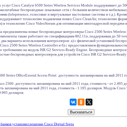
услуг Cisco Catalyst 6500 Series Wireless Services Module поддерживает до 5
омасштабные беспроводные локальные сети с большим количеством мобильных
и (telepresence, голосовые и виртуальные настольные системы и т.д.). Кроме т
поддерживает технологию подавления помех Cisco CleanAir, технологию форм
в) и технологию Cisco VideoStream для оптимизации многоадресной передачи 
а предназначены новые беспроводные контроллеры Cisco 2500 Series Wireless 
компоненты также работают по спецификациям 802.11n, поддерживая до 50 точ
 два варианта использования контроллеров: а) с физической установкой беспр
isco 2500 Series Wireless Controller и б) с предоставлением функциональност
 требованию на модуль ISR G2 Services Ready Engine. Беспроводные контроллер
стью беспроводных контроллеров для устройств Cisco ISR G2 Services-Ready
600 Series OfficeExtend Access Point: доступность запланирована на май 2011 
co 2500: доступность запланирована на май 2011 года, стоимость - от 2.495 д
ть запланирована на май 2011 года, стоимость - 1.195 долларов. Модуль Cisco 
9.995 долларов.
банков установил решение Cisco Digital Signs