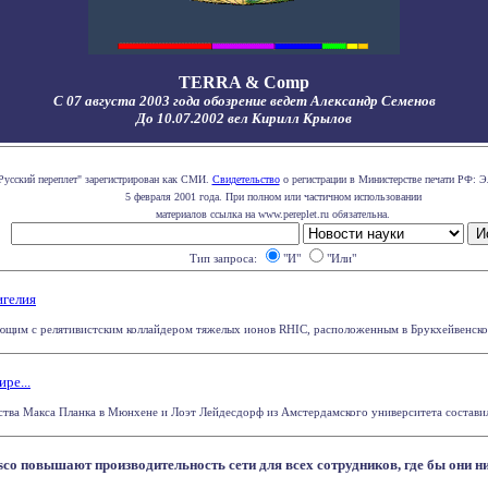
TERRA & Comp
С 07 августа 2003 года обозрение ведет Александр Семенов
До 10.07.2002 вел Кирилл Крылов
Русский переплет" зарегистрирован как СМИ.
Свидетельство
о регистрации в Министерстве печати РФ: Э
5 февраля 2001 года. При полном или частичном использовании
материалов ссылка на www.pereplet.ru обязательна.
Тип запроса:
"И"
"Или"
игелия
щим с релятивистским коллайдером тяжелых ионов RHIC, расположенным в Брукхейвенской 
ре...
тва Макса Планка в Мюнхене и Лоэт Лейдесдорф из Амстердамского университета составили
co повышают производительность сети для всех сотрудников, где бы они н