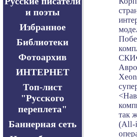
Русские писатели
Корп
стра
и поэты
инте
Избранное
моде
Побе
Библиотеки
комп
Фотоархив
СКИФ
Авро
ИНТЕРНЕТ
Xeon
Топ-лист
супе
<Нав
"Русского
комп
переплета"
так 
Баннерная сеть
(All
опер