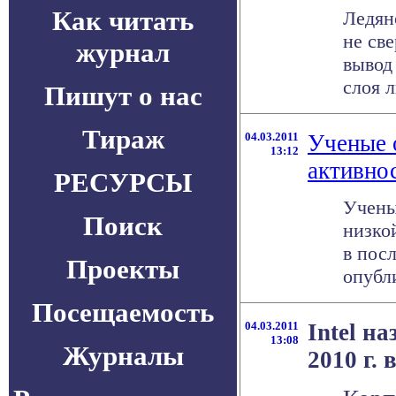
Как читать
Ледян
не све
журнал
вывод
слоя л
Пишут о нас
Тираж
04.03.2011
Ученые 
13:12
активно
РЕСУРСЫ
Учены
Поиск
низко
в пос
Проекты
опубли
Посещаемость
04.03.2011
Intel н
13:08
Журналы
2010 г.