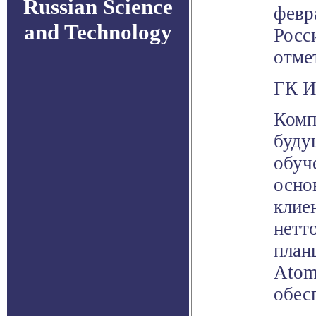
Russian Science
февра
and Technology
Росс
отме
ГК И
Комп
буду
обуч
осно
клие
нетт
план
Atom
обес