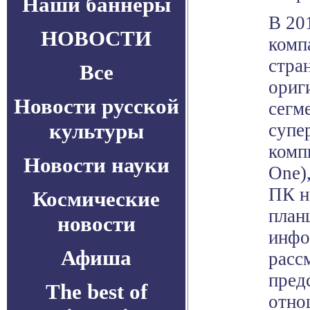
Наши баннеры
В 20
НОВОСТИ
комп
стра
Все
ориг
Новости русской
сегм
культуры
супе
комп
Новости науки
One)
ПК н
Космические
план
новости
инфо
Афиша
расс
пред
The best of
отно