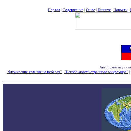
Портал
|
Содержание
|
О нас
|
Пишите
|
Новости
|
Авторские научные
"Физические явления на небесах"
|
"Неизбежность странного микромира"
|
Семинары - Конфе