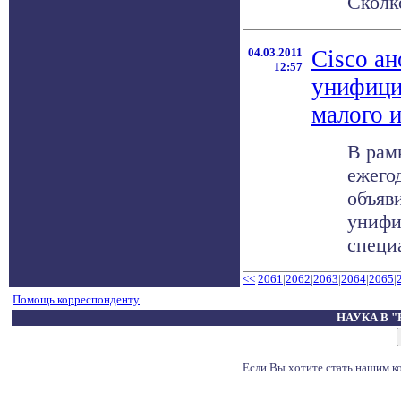
Сколко
04.03.2011
Cisco а
12:57
унифици
малого и
В рам
ежего
объяв
унифи
специа
<<
2061
|
2062
|
2063
|
2064
|
2065
|
Помощь корреспонденту
НАУКА В 
Если Вы хотите стать нашим 