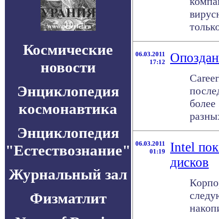
компа
вирусн
тольк
Космические
06.03.2011
Опоздан
17:12
новости
Caree
Энциклопедия
после
более
космонавтика
разных
Энциклопедия
06.03.2011
Intel п
"Естествознание"
01:19
дисков
Журнальный зал
Корпо
следу
Физматлит
накоп