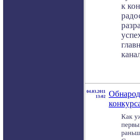
к ко
радо
разр
успе
глав
кана
04.03.2011
Обнарод
13:02
конкурс
Как у
первы
раньш