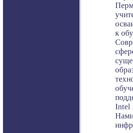
Перм
учит
осва
к об
Совр
сфер
суще
обра
техн
обуч
подд
Inte
Нами
инфр