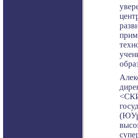
увер
цент
разв
прим
техн
учен
обра
Алек
дире
<СКИ
госу
(ЮУр
высо
супе