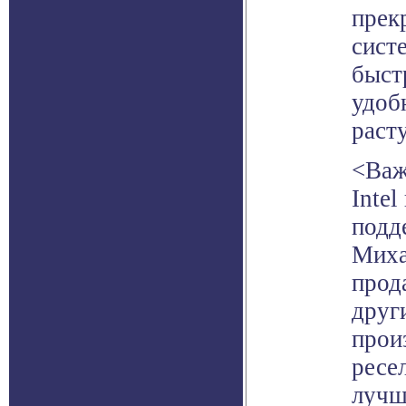
прек
сист
быст
удоб
раст
<Важ
Intel
подд
Миха
прод
друг
прои
ресе
лучш