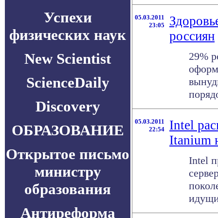
Успехи
05.03.2011
Здоровь
23:05
физических наук
россиян
New Scientist
29% ро
оформ
ScienceDaily
вынуд
порядо
Discovery
05.03.2011
Intel р
ОБРАЗОВАНИЕ
22:54
Itanium 
Открытое письмо
Intel
министру
серве
поколе
образования
идущи
Антиреформа