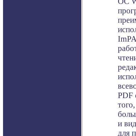
ОС W
прог
преи
испо
ImPA
рабо
чтен
реда
испо
всев
PDF 
того
боль
и ви
для 