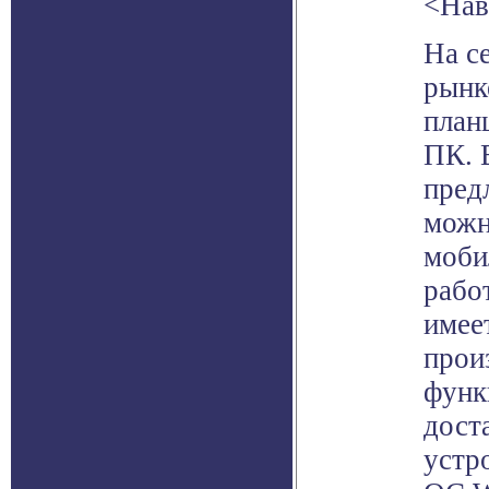
<Нав
На с
рынк
план
ПК. 
пред
можн
моби
рабо
имее
прои
функ
дост
устр