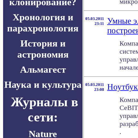
клонирование?
микроп
Хронология и
05.03.2011
Умные э
23:11
парахронология
построе
История и
Компа
систе
астрономия
управ
начале
Альмагест
Наука и культура
05.03.2011
Ноутбук
23:08
Журналы в
Компа
CeBIT
сети:
управ
разраб
.
Nature