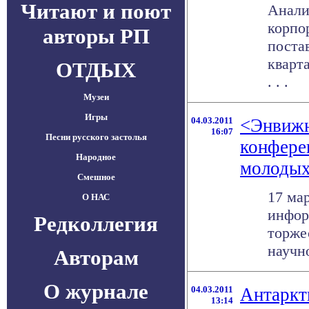
Читают и поют
Анали
корпо
авторы РП
поста
кварт
ОТДЫХ
. . .
Музеи
Игры
04.03.2011
<Энвижн
16:07
Песни русского застолья
конфере
Народное
молоды
Смешное
17 мар
О НАС
инфор
Редколлегия
торже
научн
Авторам
О журнале
04.03.2011
Антаркти
13:14