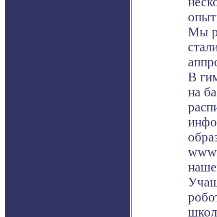
неск
опыт
Мы р
стал
аппр
В ги
на б
расп
инфо
обра
www.
наше
Учащ
робо
школ