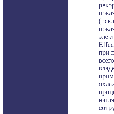
реко
пока
(иск
пока
элек
Effe
при 
всег
влад
прим
охла
проц
нагл
сотр