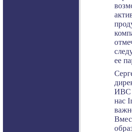
возм
акти
прод
комп
отме
след
ее п
Серг
дире
ИВС 
нас I
важн
Вмес
обра