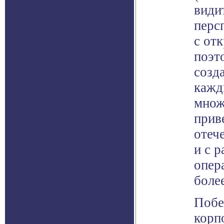
види
перс
с от
поэт
созд
кажд
множ
прив
отеч
и с р
опер
боле
Побе
корп