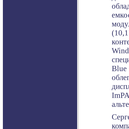
обла
емко
моду
(10,1
конт
Wind
спец
Blue
обле
дисп
ImPA
альт
Серг
комп