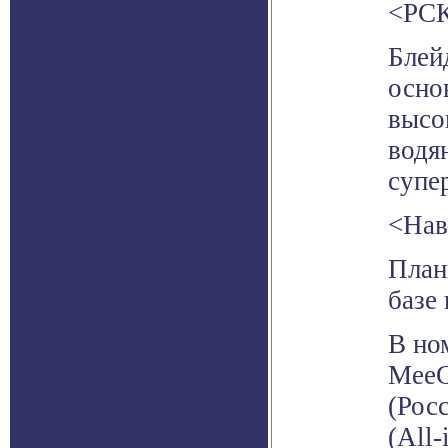
<РСК
Блей
осно
высо
водя
супе
<Нав
План
базе 
В но
MeeG
(Рос
(All-