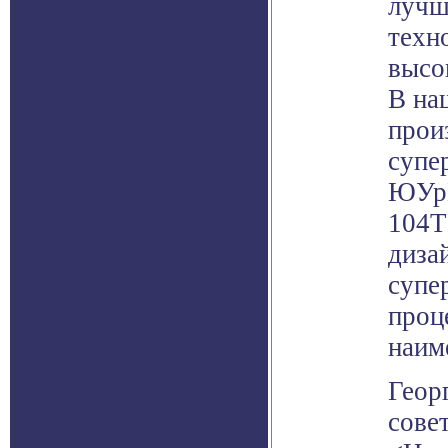
лучш
техн
высо
В на
прои
супе
ЮУрГ
104T
диза
супе
проц
наим
Геор
сове