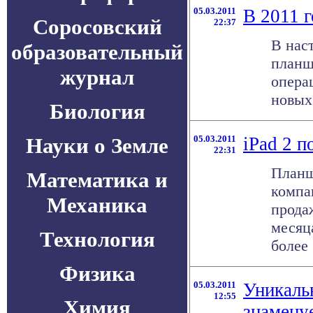
05.03.2011
В 2011 г
Соросовский
22:37
В нас
образовательный
планш
журнал
опера
новых 
Биология
Науки о Земле
05.03.2011
iPad 2 п
22:31
Планш
Математика и
компан
Механика
продаж
месяц
Технология
более .
Физика
05.03.2011
Уникальн
12:55
Химия
знамену