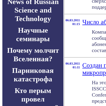
News of Russian
сверх
подде
Science and
Technology
06.03.2011
Число а
01:15
Научные
Компа
семинары
сообщ
абонен
Почему молчит
состав
Вселенная?
06.03.2011
Создан 
01:11
Парниковая
микропр
катастрофа
На эт
ISSCC 
Кто перым
Confe
провел
предс