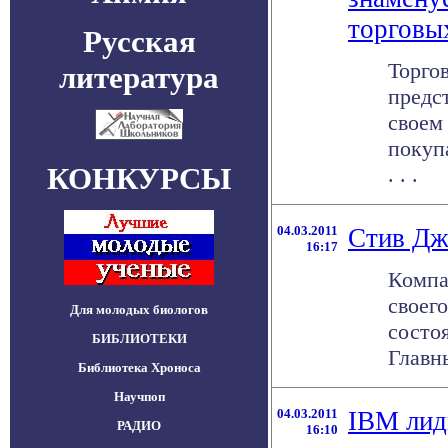
торговы
Русская
Торго
литература
предст
своем
покуп
КОНКУРСЫ
. . .
04.03.2011
Стив Дж
16:17
Компа
своего
Для молодых биологов
состоя
БИБЛИОТЕКИ
Главн
Библиотека Хроноса
Научпоп
04.03.2011
IBM лид
РАДИО
16:10