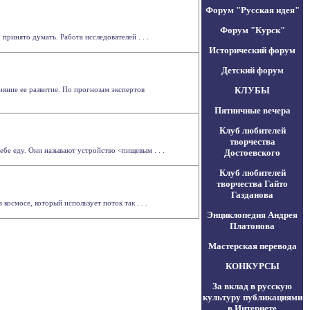
Форум "Русская идея"
Форум "Курск"
ринято думать. Работа исследователей . . .
Исторический форум
Детский форум
яние ее развитие. По прогнозам экспертов
КЛУБЫ
Пятничные вечера
Клуб любителей
творчества
ебе еду. Они называют устройство <пищевым . . .
Достоевского
Клуб любителей
творчества Гайто
Газданова
осмосе, который использует поток так . . .
Энциклопедия Андрея
Платонова
Мастерская перевода
КОНКУРСЫ
За вклад в русскую
культуру публикациями
в Интернете