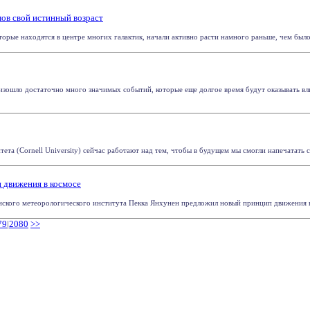
ов свой истинный возраст
рые находятся в центре многих галактик, начали активно расти намного раньше, чем было п
зошло достаточно много значимых событий, которые еще долгое время будут оказывать вли
ета (Cornell University) сейчас работают над тем, чтобы в будущем мы смогли напечатать с
 движения в космосе
нского метеорологического института Пекка Янхунен предложил новый принцип движения в к
79
|
2080
>>