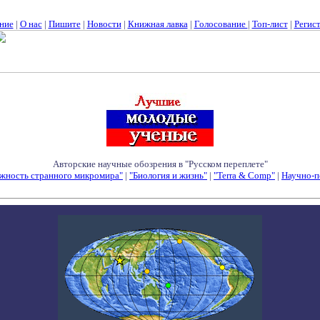
ние
|
О нас
|
Пишите
|
Новости
|
Книжная лавка
|
Голосование
|
Топ-лист
|
Регис
Авторские научные обозрения в "Русском переплете"
жность странного микромира"
|
"Биология и жизнь"
|
"Terra & Comp"
|
Научно-п
Семинары - Конференции - Симпозиумы - Конкурсы