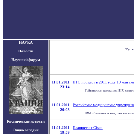
НАУКА
"Русск
Новости
Научный форум
11.01.2011
HTC продаст в 2011 году 10 млн см
23:14
Тайваньская компания HTC являетс
11.01.2011
Российские медицинские учрежден
20:03
IBM объявляет о том, что неско
Космические новости
11.01.2011
Планшет от Cisco
Энциклопедия
19:59