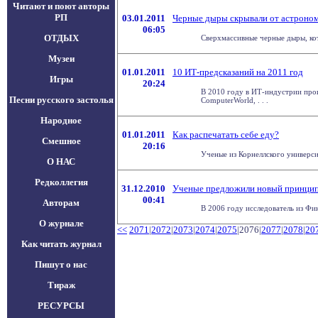
Читают и поют авторы
РП
03.01.2011
Черные дыры скрывали от астроном
06:05
ОТДЫХ
Сверхмассивные черные дыры, кото
Музеи
01.01.2011
10 ИТ-предсказаний на 2011 год
Игры
20:24
В 2010 году в ИТ-индустрии прои
Песни русского застолья
ComputerWorld, . . .
Народное
01.01.2011
Как распечатать себе еду?
Смешное
20:16
Ученые из Корнеллского университ
О НАС
Редколлегия
31.12.2010
Ученые предложили новый принцип
00:41
Авторам
В 2006 году исследователь из Фи
О журнале
<<
2071
|
2072
|
2073
|
2074
|
2075
|2076|
2077
|
2078
|
20
Как читать журнал
Пишут о нас
Тираж
РЕСУРСЫ