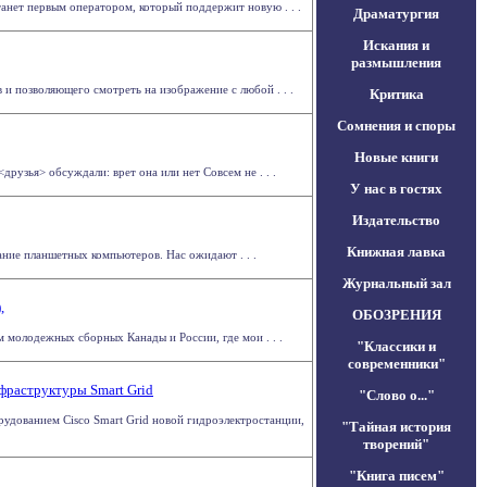
анет первым оператором, который поддержит новую . . .
Драматургия
Искания и
размышления
 и позволяющего смотреть на изображение с любой . . .
Критика
Сомнения и споры
Новые книги
узья> обсуждали: врет она или нет Совсем не . . .
У нас в гостях
Издательство
Книжная лавка
ние планшетных компьютеров. Нас ожидают . . .
Журнальный зал
,
ОБОЗРЕНИЯ
м молодежных сборных Канады и России, где мои . . .
"Классики и
современники"
фраструктуры Smart Grid
"Слово о..."
удованием Cisco Smart Grid новой гидроэлектростанции,
"Тайная история
творений"
"Книга писем"