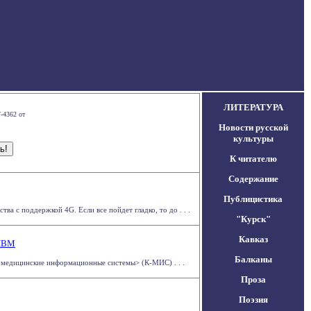
ЛИТЕРАТУРА
-4362 от
Новости русской
культуры
К читателю
Содержание
Публицистика
а с поддержкой 4G. Если все пойдет гладко, то до . . .
"Курск"
Кавказ
 IBM
Балканы
 медицинские информационные системы> (К-МИС) . . .
Проза
Поэзия