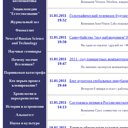
космонавтика
Компания Verizon Wireless, влад
Энциклопедия
"Естествознание"
11.01.2011
Голографический телевизор будуще
19:52
Журнальный зал
Компания InnoVision Labs показа
Физматлит
11.01.2011
Самоубийство "под наблюдением" 
News of Russian Science
19:50
and Technology
Ни один из тысячи <друзей по <Ф
Научные семинары
11.01.2011
2011 - год планшетных компьютеро
Почему молчит
19:47
Вселенная?
По мнению экспертов компьютерно
Парниковая катастрофа
Кто перым провел
11.01.2011
Блог куратора глобальных инкубаци
клонирование?
19:44
Вечером 6 января я ехал с работ
Хронология и
парахронология
11.01.2011
Состоялась первая в России инстал
История и астрономия
14:13
Компания Cisco совместно со св
. . .
Альмагест
Наука и культура
10.01.2011
Ученые обнаружили останки древ