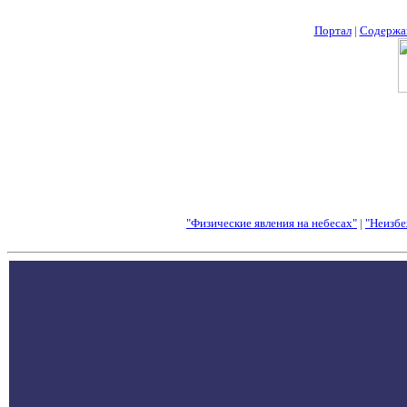
Портал
|
Содержа
"Физические явления на небесах"
|
"Неизбе