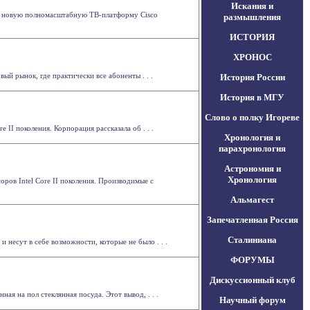
Искания и
ла новую полномасштабную ТВ-платформу Cisco
размышления
ИСТОРИЯ
ХРОНОС
й рынок, где практически все абоненты . . .
История России
История в МГУ
Слово о полку Игореве
 II поколения. Корпорация рассказала об . . .
Хронология и
парахронология
Астрономия и
Хронология
оров Intel Core II поколения. Производимые с
Альмагест
Запечатленная Россия
Сталиниана
 несут в себе возможности, которые не было . . .
ФОРУМЫ
Дискуссионный клуб
я на пол стеклянная посуда. Этот вывод, . . .
Научный форум