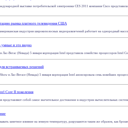
еждународной выставке потребительской электроники CES 2011 компания Cisco представи
нтацию рынка платного телевидения США
о американская индустрия широкополосных видеоразвлечений работает на однородный массовы
- умные и это видно
Лас-Вегас (Невада) 5 января корпорация Intel представила семейство процессоров Intel Core
я для встраиваемых решений
 Show в Лас-Вегасе (Невада) 5 января корпорация Intel анонсировала семь новейших процесс
el Core II поколения
ия представляют собой самое значительное достижение в индустрии вычислительных систем и
ение
ывать заметное влияние на земную температуру, разрушаются таким же образом, как брошенна