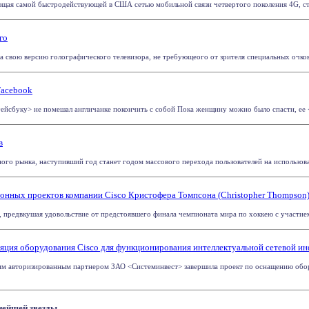
еющая самой быстродействующей в США сетью мобильной связи четвертого поколения 4G, ст
го
ла свою версию голографического телевизора, не требующеого от зрителя специальных очков
Facebook
ейсбуку> не помешал англичанке покончить с собой Пока женщину можно было спасти, ее <др
в
го рынка, наступивший год станет годом массового перехода пользователей на использова
онных проектов компании Cisco Кристофера Томпсона (Сhristopher Thompson)
ы, предвкушая удовольствие от предстоявшего финала чемпионата мира по хоккею с участие
ляция оборудования Cisco для функционирования интеллектуальной сетевой ин
оим авторизированным партнером ЗАО <Системинвест> завершила проект по оснащению обор
нейшей звезды