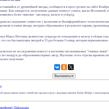
оставшийся от древнейшей звезды, сообщается в пресс-релизе на сайте Кембр
ание. Как ожидается, полученные данные помогут узнать, как во Вселенной, п
появились более тяжелые - кислород, железо и углерод.
или исследование совместно с коллегами из Калифорнийского технологическо
ружили останки звезды, которые образовались в результате взрыва, произоше
кта Макса Петтини, количество углерода по отношению к железу в облаке газа 
 что газ был выпущен звездой в 25 раз больше Солнца, которая первоначально с
ультаты их исследования помогут в изучении так называемых "темных веков" 
а лет назад) и до образования первых звезд. Изучение этого отрезка времени з
расное излучение.
ge
tel представила новое семейство процессоров с кодовым именем Sandy Bridge с интегрир
платформу Videoscape