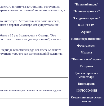
"Кошачий ящик"
иджского института астрономии, сотрудники
ервоначально состоявшей из легких элементов, в
"Золотые прииски"
"Сердитые стрелы"
го института. Астрономы при помощи света,
дшего в первый миллиард лет существования
КУЛЬТУРА
Афиша
было в 35 раз больше, чем у Солнца. "Это
Новые передвижники
остояла только из водорода и гелия", - заявил
Фотогалерея
- периода в полмиллиарда лет после Большого
Музыка
атруднено тем, что газ, заполнявший Вселенную,
"Неизвестные" музеи
Риторика
Русские храмы и
монастыри
Видеоархив
ованными на одном кристалле вычислительными ядрами
ФИЛОСОФИЯ
Современная русская
мысль