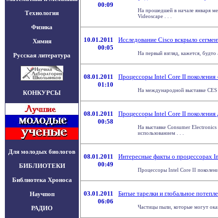
00:09
На прошедшей в начале января м
Технология
Videoscape . . .
Физика
10.01.2011
Исследование Cisco вскрыло сегме
Химия
00:05
На первый взгляд, кажется, будт
Русская литература
08.01.2011
Процессоры Intel Core II поколения 
01:10
На международной выставке CES в 
КОНКУРСЫ
08.01.2011
Процессоры Intel Core II поколени
00:58
На выставке Consumer Electronics
использованием . . .
Для молодых биологов
08.01.2011
Интересные факты о процессорах Int
00:49
БИБЛИОТЕКИ
Процессоры Intel Core II поколен
Библиотека Хроноса
03.01.2011
Битые тарелки и глобальное потепл
Научпоп
06:06
Частицы пыли, которые могут оказ
РАДИО