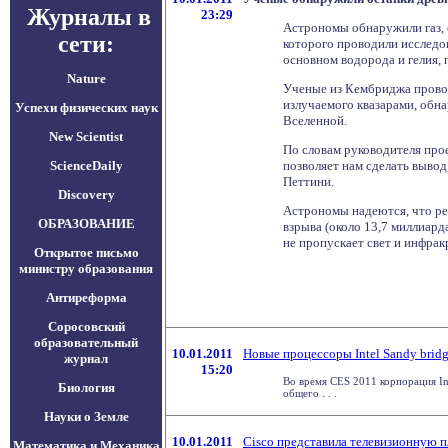
Журналы в
23:29
Астрономы обнаружили газ, 
сети:
которого проводили исследов
основном водорода и гелия, 
Nature
Ученые из Кембриджа провод
излучаемого квазарами, обна
Успехи физических наук
Вселенной.
New Scientist
По словам руководителя прое
ScienceDaily
позволяет нам сделать вывод,
Петтини.
Discovery
Астрономы надеются, что рез
ОБРАЗОВАНИЕ
взрыва (около 13,7 миллиард
не пропускает свет и инфрак
Открытое письмо
министру образования
Антиреформа
Соросовский
образовательный
10.01.2011
Новые процессоры Intel Sandy brid
журнал
15:20
Во время CES 2011 корпорация In
Биология
общего . . .
Науки о Земле
10.01.2011
Cisco представила телевизионную 
Математика и Механика