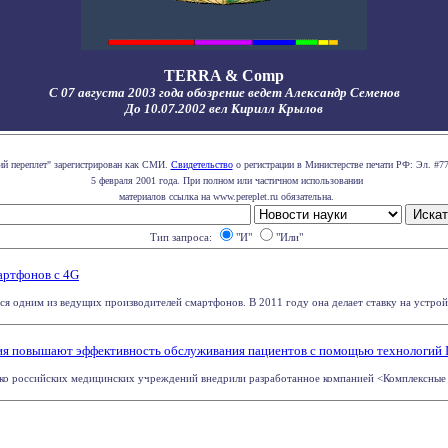
TERRA & Comp
С 07 августа 2003 года обозрение ведет Александр Семенов
До 10.07.2002 вел Кирилл Крылов
ий переплет" зарегистрирован как СМИ.
Свидетельство
о регистрации в Министерстве печати РФ: Эл. #77
5 февраля 2001 года. При полном или частичном использовании
материалов ссылка на www.pereplet.ru обязательна.
Тип запроса:
"И"
"Или"
артфонов с 4G
я одним из ведущих производителей смартфонов. В 2011 году она делает ставку на устройств
ия повышают эффективность обслуживания пациентов с помощью технологий
лько российских медицинских учреждений внедрили разработанное компанией <Комплексные