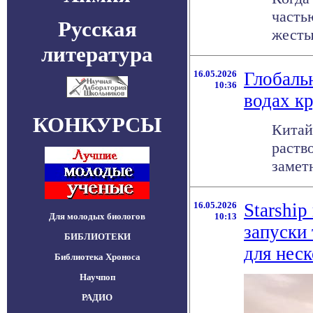
часть
Русская
жесты
литература
16.05.2026
Глобаль
10:36
водах к
КОНКУРСЫ
Китай
раств
заметн
16.05.2026
Starshi
Для молодых биологов
10:13
запуски
БИБЛИОТЕКИ
для нес
Библиотека Хроноса
Научпоп
РАДИО