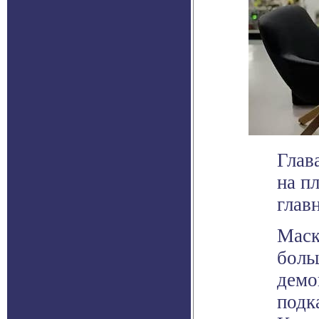
Глав
на пл
глав
Маск
боль
демо
подк