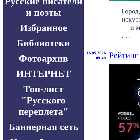
Русские писатели
и поэты
Город
искус
Избранное
— и м
. . .
Библиотеки
16.05.2026
Рейтинг
Фотоархив
09:49
ИНТЕРНЕТ
Топ-лист
"Русского
переплета"
Баннерная сеть