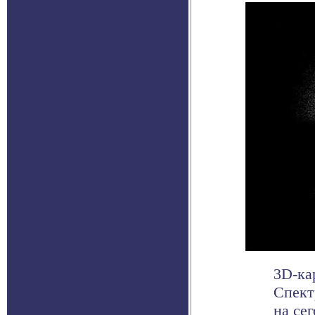
3D-ка
Спект
на се