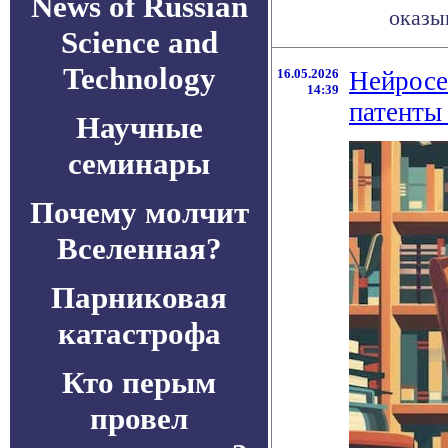
News of Russian
оказыв
Science and
Technology
16.05.2026
Нейросе
14:39
патенты
Научные
семинары
Почему молчит
Вселенная?
Парниковая
катастрофа
Кто перым
провел