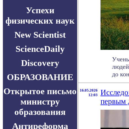
Успехи
физических наук
New Scientist
ScienceDaily
Учены
Discovery
людей
до ко
ОБРАЗОВАНИЕ
Открытое письмо
16.05.2026
Исследо
12:03
министру
первым 
образования
Антиреформа