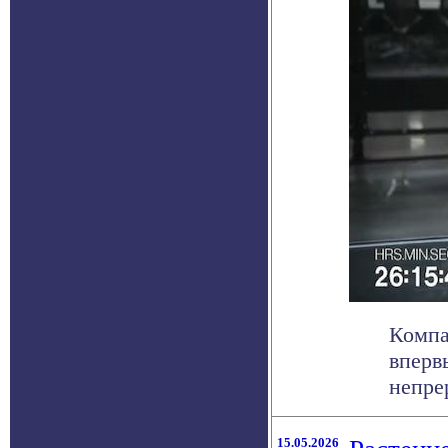
Компа
вперв
непре
15.05.2026