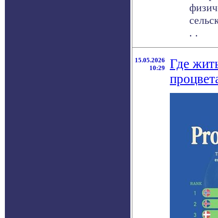
физич
сельс
. .
15.05.2026
Где жит
10:29
процвет