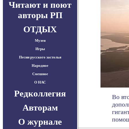
Читают и поют
авторы РП
ОТДЫХ
Музеи
Игры
Песни русского застолья
Народное
Смешное
О НАС
Редколлегия
Во вт
допол
Авторам
гиган
помощи
О журнале