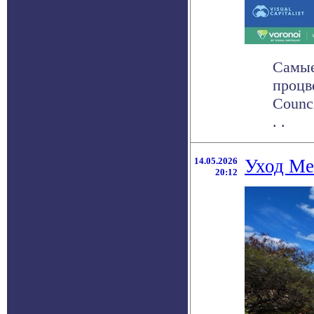
Самые
процв
Counc
. .
14.05.2026
Уход Ме
20:12