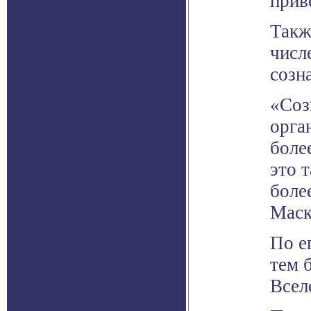
прив
Такж
числ
созн
«Соз
орга
боле
это 
боле
Маск
По е
тем 
Всел