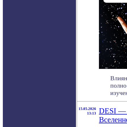
Влиян
полно
изуче
15.05.2026
DESI — 
13:13
Вселенн