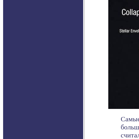
Самые
больш
счита