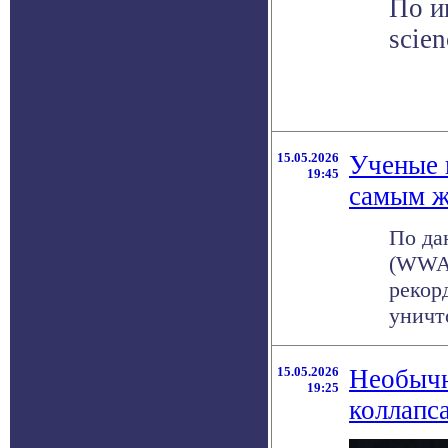
По и
scie
15.05.2026
Ученые 
19:45
самым ж
По да
(WWA)
рекор
уничт
15.05.2026
Необычн
19:25
коллапс