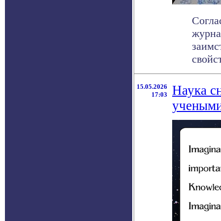
Согла
журна
заимс
свойст
15.05.2026
Наука с
17:03
ученым