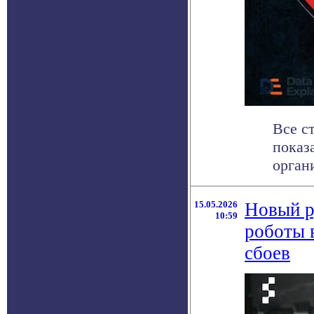
Все с
показ
орган
15.05.2026
Новый р
10:59
роботы 
сбоев