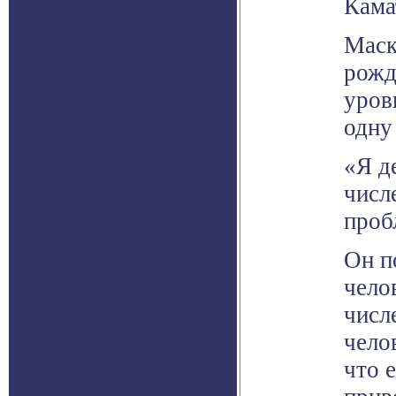
Кама
Маск
рожд
уров
одну
«Я д
числ
проб
Он п
чело
числ
чело
что 