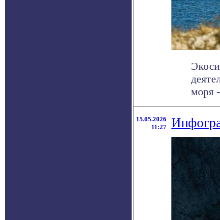
Экоси
деяте
моря -
15.05.2026
Инфогра
11:27