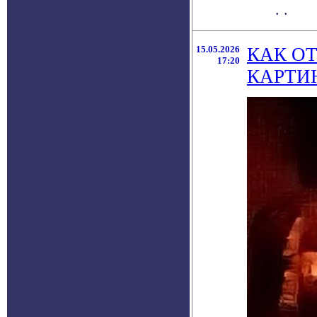
. .
15.05.2026
КАК О
17:20
КАРТИ