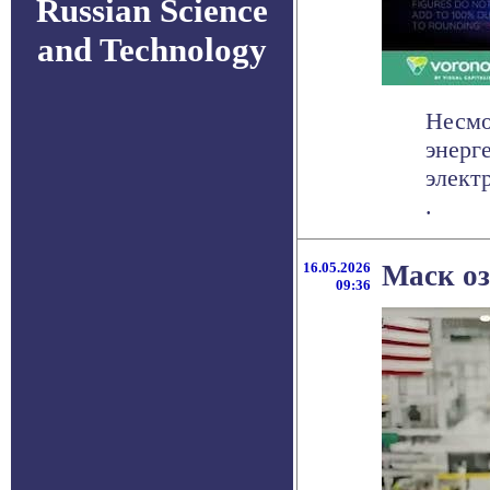
Russian Science
and Technology
Несмо
энерг
элект
.
16.05.2026
Маск оз
09:36