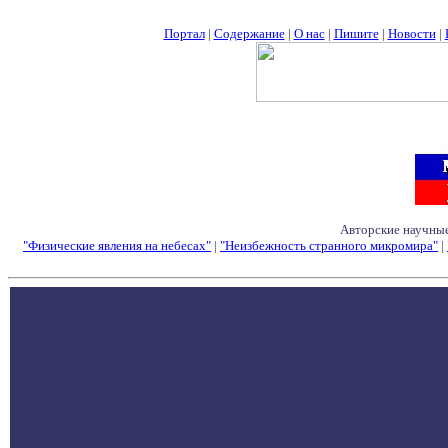
Портал
|
Содержание
|
О нас
|
Пишите
|
Новости
|
Авторские научные
"Физические явления на небесах"
|
"Неизбежность странного микромира"
|
Семинары - Конфе