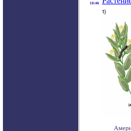
Растени
10:46
Амери