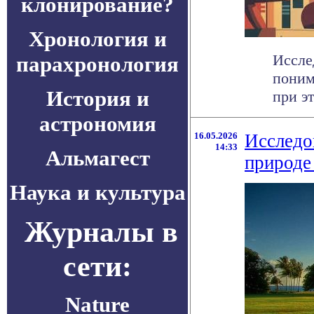
клонирование?
Хронология и
Иссле
парахронология
поним
История и
при э
астрономия
16.05.2026
Исследо
14:33
Альмагест
природе
Наука и культура
Журналы в
сети:
Nature