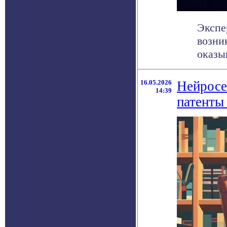
Экспе
возни
оказыв
16.05.2026
Нейросе
14:39
патенты