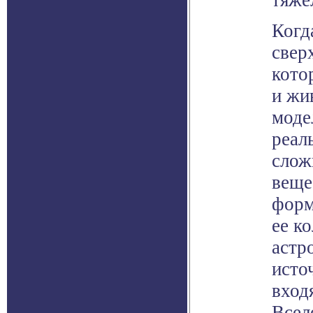
тяже
Когд
свер
кото
и жи
моде
реал
слож
веще
форм
ее к
астр
исто
вход
Всел