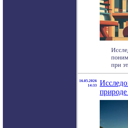
Иссле
поним
при э
16.05.2026
Исследо
14:33
природе