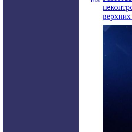
14:53
неконтр
верхних