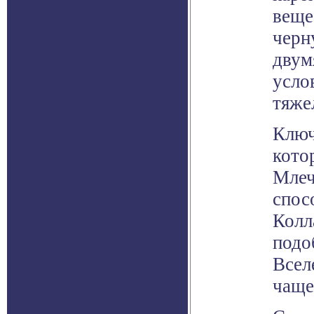
веще
черн
двум
усло
тяже
Ключ
кото
Млеч
спос
Колл
подо
Всел
чаще