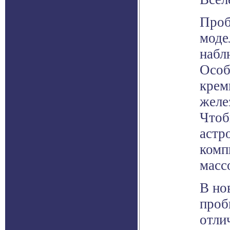
Проб
моде
набл
Особ
крем
желе
Чтоб
астр
комп
масс
В но
проб
отли