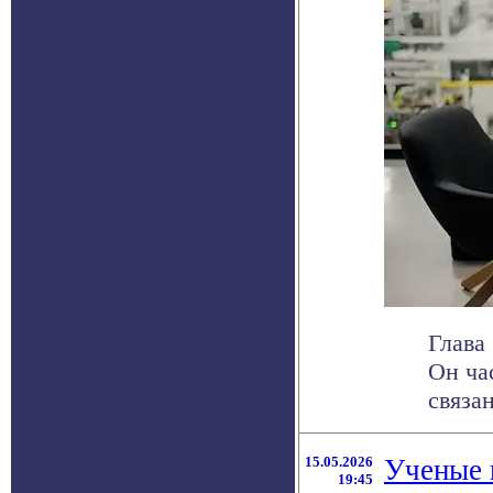
Глава
Он ча
связа
15.05.2026
Ученые 
19:45