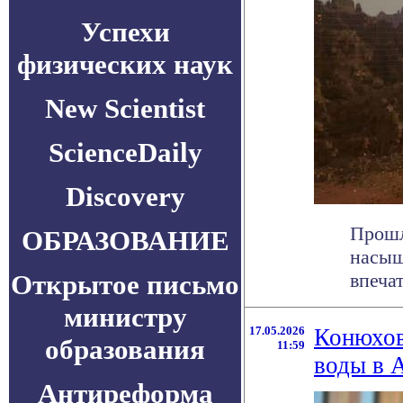
Успехи
физических наук
New Scientist
ScienceDaily
Discovery
Прошл
ОБРАЗОВАНИЕ
насыщ
Открытое письмо
впеча
министру
17.05.2026
Конюхов
образования
11:59
воды в 
Антиреформа