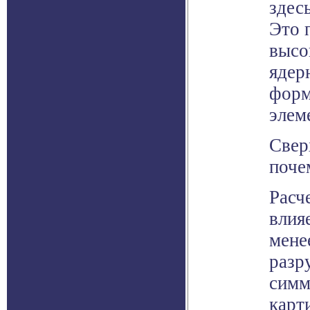
здес
Это 
высо
ядер
форм
элем
Свер
поче
Расч
влия
мене
разр
симм
карт