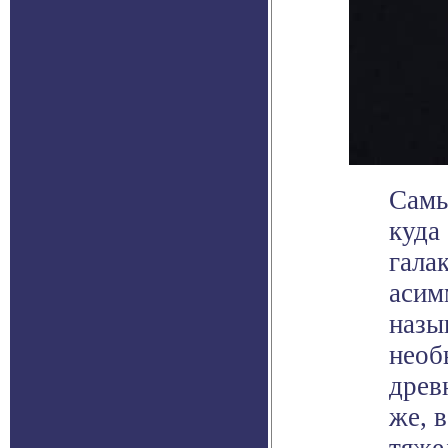
Самы
куда
гала
асим
назы
необ
древ
же, 