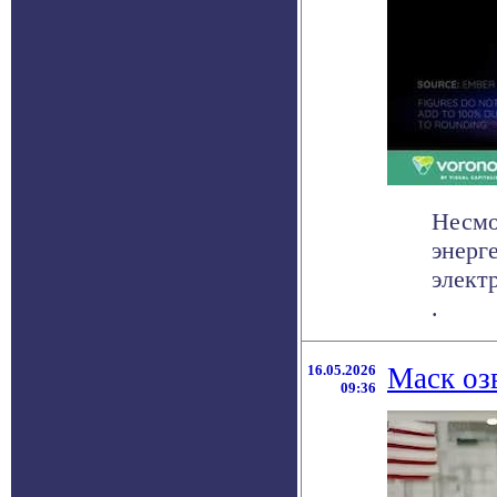
Несмо
энерг
элект
.
16.05.2026
Маск оз
09:36