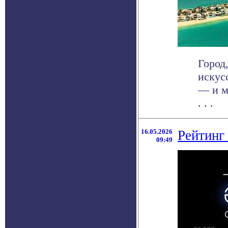
Город
искус
— и м
. . .
16.05.2026
Рейтинг
09:49