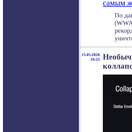
самым ж
По да
(WWA)
рекор
уничт
15.05.2026
Необычн
19:25
коллап