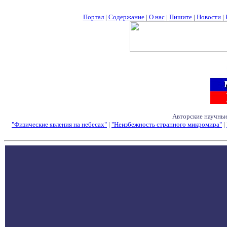
Портал
|
Содержание
|
О нас
|
Пишите
|
Новости
|
Авторские научные
"Физические явления на небесах"
|
"Неизбежность странного микромира"
|
Семинары - Конфе