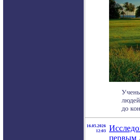
Учены
людей
до ко
16.05.2026
Исследо
12:03
первым 