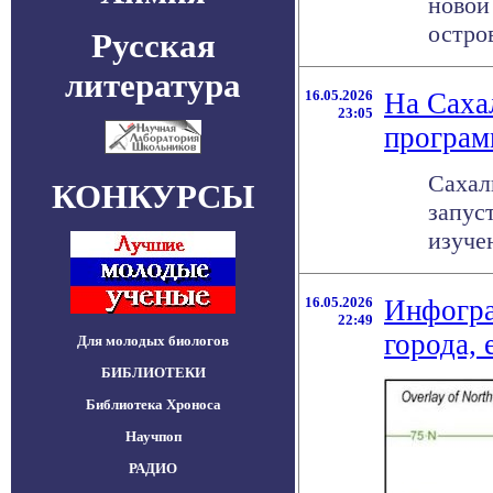
новой
остро
Русская
литература
16.05.2026
На Саха
23:05
програм
Сахал
КОНКУРСЫ
запус
изуче
16.05.2026
Инфогра
22:49
города, 
Для молодых биологов
БИБЛИОТЕКИ
Библиотека Хроноса
Научпоп
РАДИО