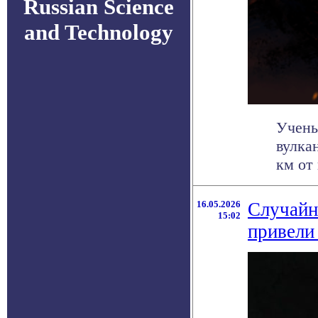
Russian Science
and Technology
Учены
вулка
км от
16.05.2026
Случайн
15:02
привели