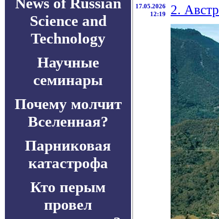
News of Russian
17.05.2026
2. Авст
12:19
Science and
Technology
Научные
семинары
Почему молчит
Вселенная?
Парниковая
катастрофа
Кто перым
провел