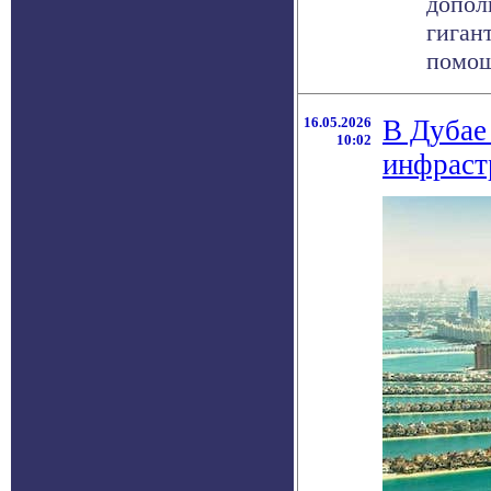
допол
гиган
помощи
16.05.2026
В Дубае
10:02
инфраст