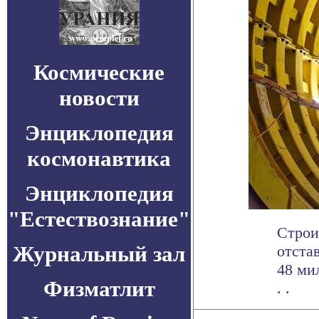
Космические
новости
Энциклопедия
космонавтика
Энциклопедия
"Естествознание"
Строи
Журнальный зал
отста
48 ми
Физматлит
. .