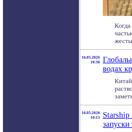
Когда
часть
жесты
16.05.2026
Глобаль
10:36
водах к
Китай
раств
заметн
16.05.2026
Starshi
10:13
запуски