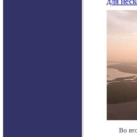
для нес
Во вт