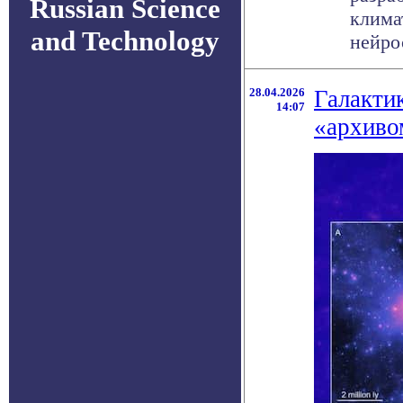
Russian Science
клима
and Technology
нейрос
28.04.2026
Галакти
14:07
«архиво