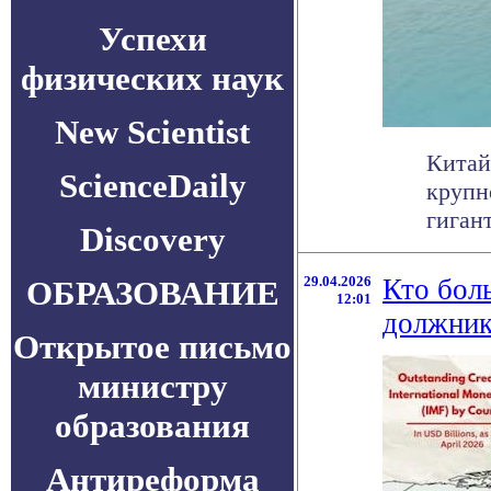
Успехи
физических наук
New Scientist
Китай
ScienceDaily
крупн
гигант
Discovery
29.04.2026
Кто бол
ОБРАЗОВАНИЕ
12:01
должник
Открытое письмо
министру
образования
Антиреформа