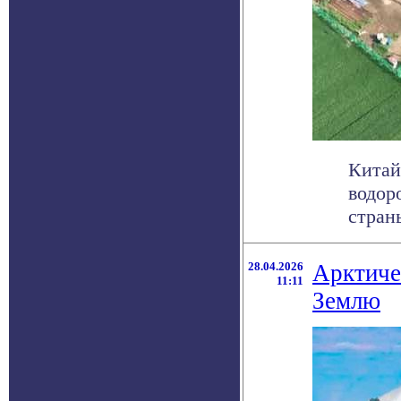
Китай
водор
стран
28.04.2026
Арктиче
11:11
Землю