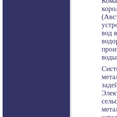
Кома
коро
(Авс
устр
вод 
водо
прои
воды
Сист
мета
заде
Элек
сель
мета