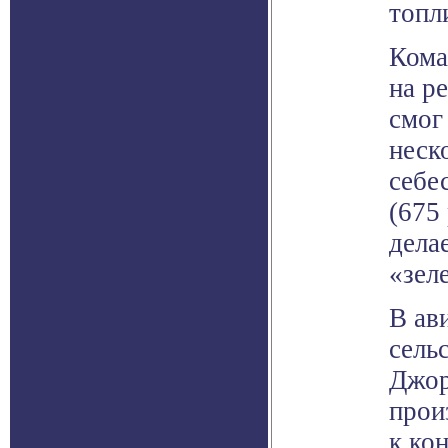
топл
Кома
на р
смог
неск
себе
(675
дела
«зел
В ав
сель
Джор
прои
к кон