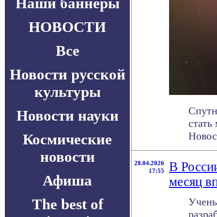
Наши баннеры
НОВОСТИ
Все
Новости русской
культуры
Спутн
Новости науки
стать
Новос
Космические
новости
28.04.2026
В Росси
17:55
Афиша
месяц в
The best of
Учены
разра