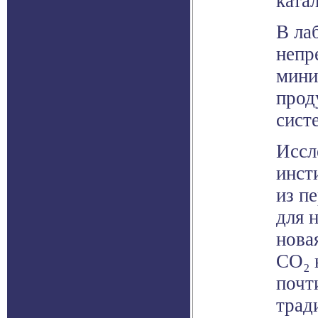
ката
В ла
непр
мини
прод
сист
Иссл
инст
из п
для 
нова
CO₂ 
почт
трад