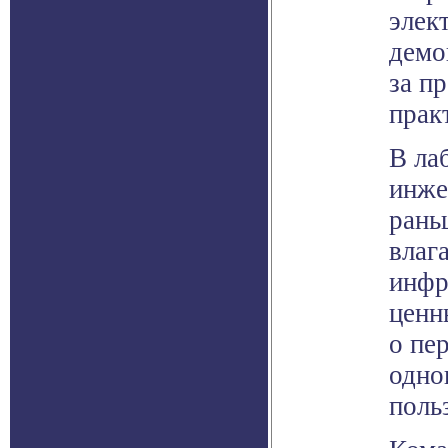
элек
демо
за п
прак
В ла
инже
рань
влаг
инфр
ценн
о пе
одно
поль