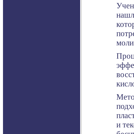
Учен
нашл
кото
потр
моли
Проц
эффе
восс
кисл
Мето
подх
плас
и те