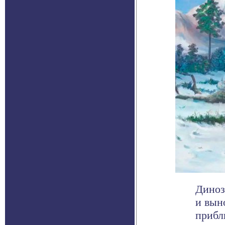
Диноз
и вын
прибл