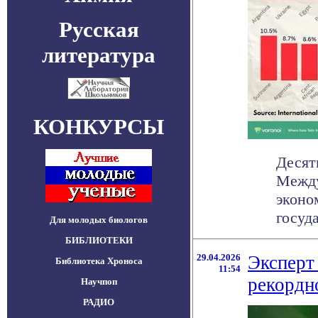
Русская
литература
КОНКУРСЫ
Десят
Между
эконо
госуда
Для молодых биологов
БИБЛИОТЕКИ
29.04.2026
Эксперт
Библиотека Хроноса
11:54
рекордн
Научпоп
РАДИО