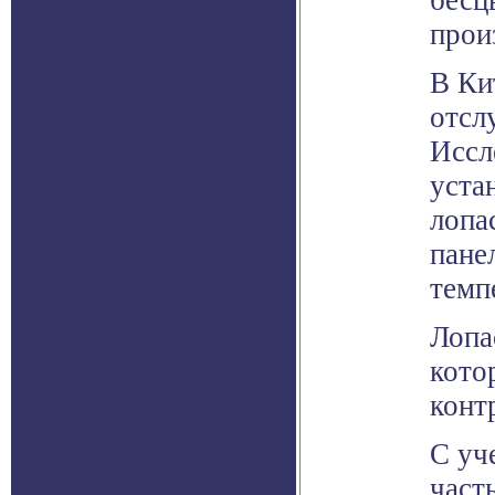
бесц
прои
В Ки
отсл
Иссл
уста
лопа
пане
темп
Лопа
кото
конт
С уч
част