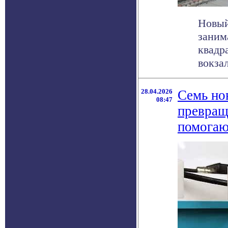
Новый
заним
квадр
вокзала
28.04.2026
Семь но
08:47
превращ
помогаю