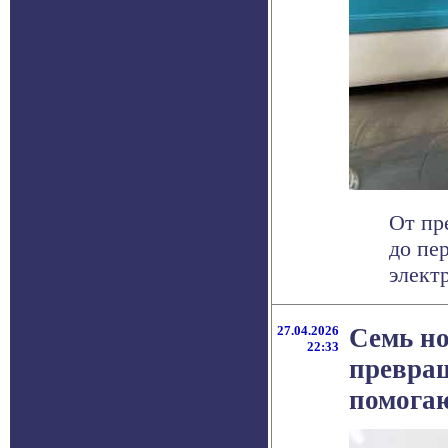
От пр
до пе
элект
27.04.2026
Семь но
22:33
превра
помога