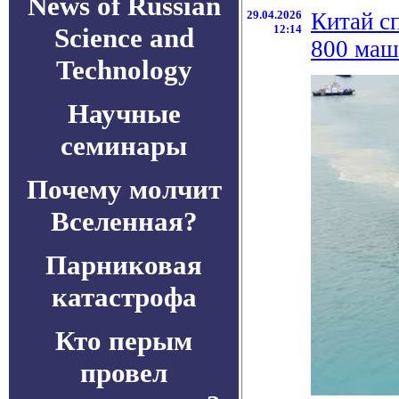
News of Russian
29.04.2026
Китай с
Science and
12:14
800 маш
Technology
Научные
семинары
Почему молчит
Вселенная?
Парниковая
катастрофа
Кто перым
провел