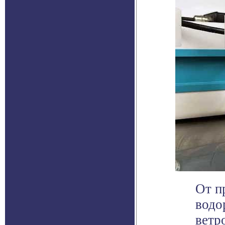
От п
водо
ветр