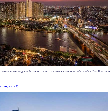
 самое высокое здание Вьетнама и один из самых узнаваемых небоскребов Юго-Восточной 
унцин, Китай)