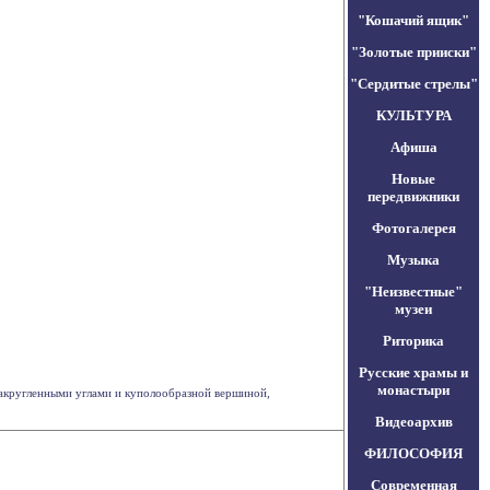
"Кошачий ящик"
"Золотые прииски"
"Сердитые стрелы"
КУЛЬТУРА
Афиша
Новые
передвижники
Фотогалерея
Музыка
"Неизвестные"
музеи
Риторика
Русские храмы и
монастыри
 закругленными углами и куполообразной вершиной,
Видеоархив
ФИЛОСОФИЯ
Современная