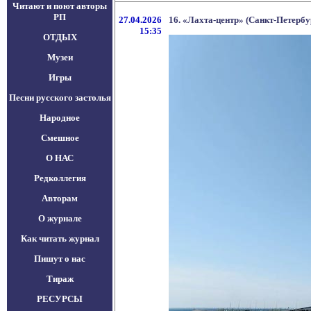
Читают и поют авторы
РП
27.04.2026
16. «Лахта-центр» (Санкт-Петербур
15:35
ОТДЫХ
Музеи
Игры
Песни русского застолья
Народное
Смешное
О НАС
Редколлегия
Авторам
О журнале
Как читать журнал
Пишут о нас
Тираж
РЕСУРСЫ