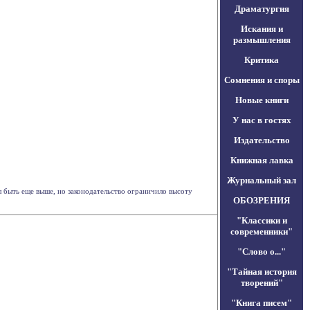
Драматургия
Искания и
размышления
Критика
Сомнения и споры
Новые книги
У нас в гостях
Издательство
Книжная лавка
Журнальный зал
л быть еще выше, но законодательство ограничило высоту
ОБОЗРЕНИЯ
"Классики и
современники"
"Слово о..."
"Тайная история
творений"
"Книга писем"