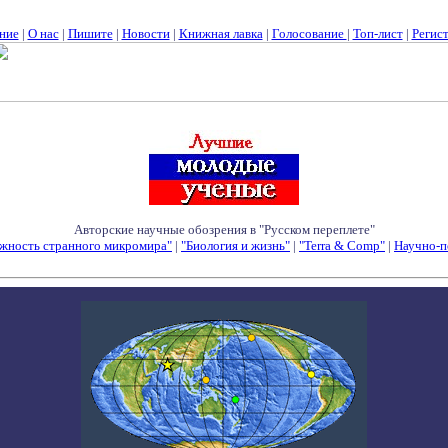
ние
|
О нас
|
Пишите
|
Новости
|
Книжная лавка
|
Голосование
|
Топ-лист
|
Регис
Авторские научные обозрения в "Русском переплете"
жность странного микромира"
|
"Биология и жизнь"
|
"Terra & Comp"
|
Научно-п
Семинары - Конференции - Симпозиумы - Конкурсы