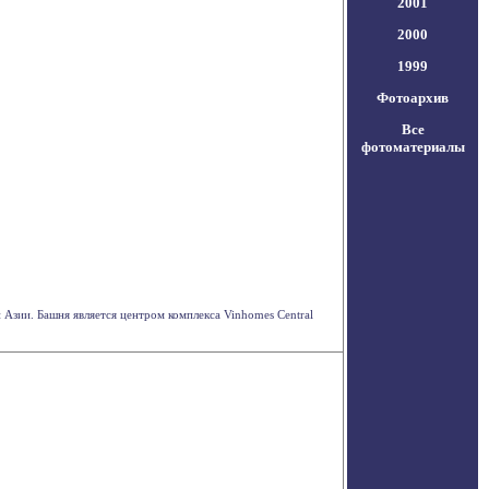
2001
2000
1999
Фотоархив
Все
фотоматериалы
Азии. Башня является центром комплекса Vinhomes Central