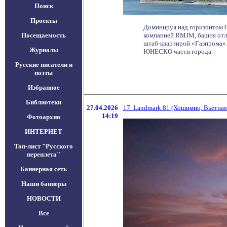
Поиск
Проекты
Доминируя над горизонтом С
Посещаемость
компанией RMJM, башня отли
штаб-квартирой «Газпрома».
Журналы
ЮНЕСКО части города.
Русские писатели и
поэты
Избранное
Библиотеки
27.04.2026
17. Landmark 81 (Хошимин, Вьетнам
14:19
Фотоархив
ИНТЕРНЕТ
Топ-лист "Русского
переплета"
Баннерная сеть
Наши баннеры
НОВОСТИ
Все