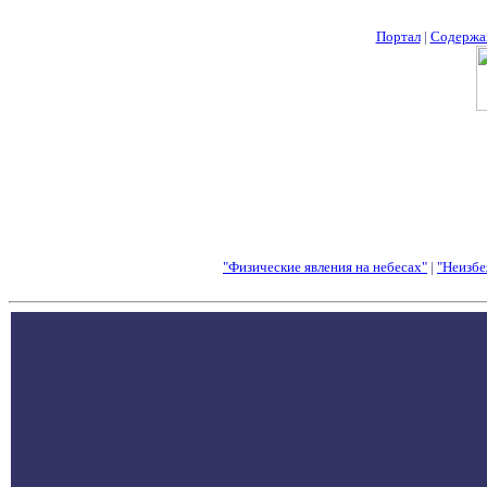
Портал
|
Содержа
"Физические явления на небесах"
|
"Неизбе