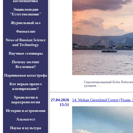
космонавтика
Энциклопедия
"Естествознание"
Журнальный зал
Физматлит
News of Russian Science
and Technology
Научные семинары
Почему молчит
Вселенная?
Парниковая катастрофа
Спроектированный Kohn Pedersen 
Кто перым провел
уровнем . . .
клонирование?
Хронология и
27.04.2026
14. Wuhan Greenland Center (Ухань,
парахронология
15:51
История и астрономия
Альмагест
Наука и культура