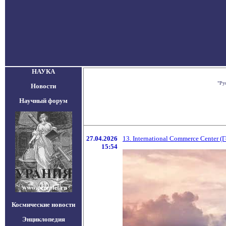
НАУКА
"Ру
Новости
Научный форум
27.04.2026
13. International Commerce Center (
15:54
Космические новости
Энциклопедия