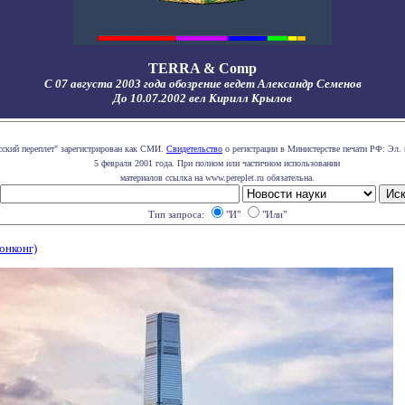
TERRA & Comp
С 07 августа 2003 года обозрение ведет Александр Семенов
До 10.07.2002 вел Кирилл Крылов
сский переплет" зарегистрирован как СМИ.
Свидетельство
о регистрации в Министерстве печати РФ: Эл. 
5 февраля 2001 года. При полном или частичном использовании
материалов ссылка на www.pereplet.ru обязательна.
Тип запроса:
"И"
"Или"
Гонконг)