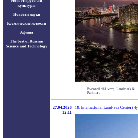
Новости русской
культуры
Новости науки
Космические новости
Афиша
The best of Russian
Science and Technology
Высотой 461 метр, Landmark 81 —
Park на . . .
27.04.2026
18. International Land-Sea Center (Ч
12:11