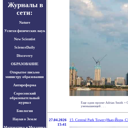
Журналы в
сети:
Nature
Успехи физических наук
New Scientist
ScienceDaily
Discovery
ОБРАЗОВАНИЕ
Открытое письмо
министру образования
Антиреформа
Соросовский
образовательный
журнал
Еще один проект Adrian Smith + 
уменьшающей . . .
Биология
Науки о Земле
27.04.2026
15. Central Park Tower (Нью-Йорк, 
15:41
Математика и Механика