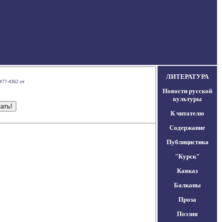
ЛИТЕРАТУРА
#77-4362 от
Новости русской
культуры
К читателю
Содержание
Публицистика
"Курск"
Кавказ
Балканы
Проза
Поэзия