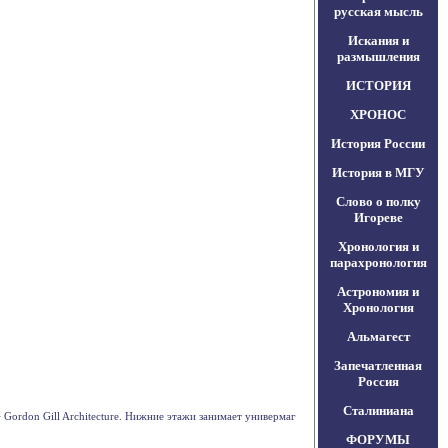
русская мысль
Искания и
размышления
ИСТОРИЯ
ХРОНОС
История России
История в МГУ
Слово о полку
Игореве
Хронология и
парахронология
Астрономия и
Хронология
Альмагест
Запечатленная
Россия
Сталиниана
Gordon Gill Architecture. Нижние этажи занимает универмаг
ФОРУМЫ