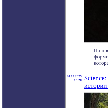
На пр
форми
котора
30.05.2025
Science:
15:28
истории