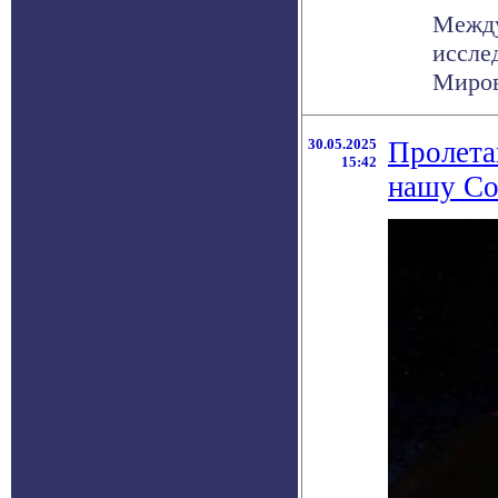
Между
иссле
Миров
30.05.2025
Пролета
15:42
нашу Со