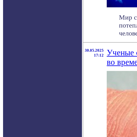
Мир с
потеп
челове
30.05.2025
Ученые 
17:12
во врем