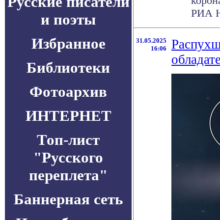
Русские писатели
корон
РИА Н
и поэты
Избранное
31.05.2025
Распухш
16:06
обладат
Библиотеки
Фотоархив
ИНТЕРНЕТ
Топ-лист
"Русского
переплета"
Баннерная сеть