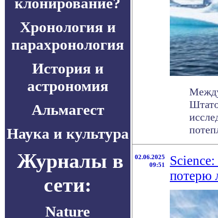
клонирование?
Хронология и
парахронология
История и
астрономия
Между
Штато
Альмагест
иссле
потепл
Наука и культура
Журналы в
02.06.2025
Science
09:51
потерю 
сети:
Nature