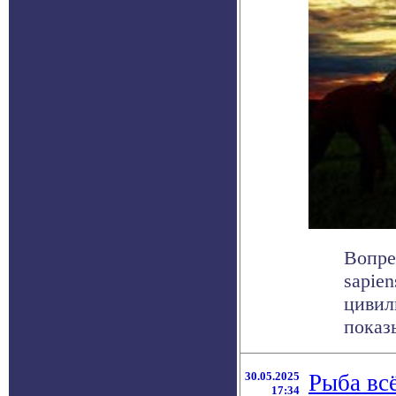
Вопре
sapie
цивил
показы
30.05.2025
Рыба всё
17:34