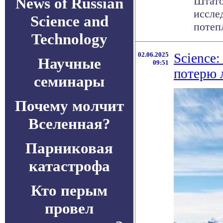
News of Russian
Штато
иссле
Science and
потепл
Technology
02.06.2025
Science
Научные
09:51
потерю 
семинары
Почему молчит
Вселенная?
Парниковая
катастрофа
Кто перым
провел