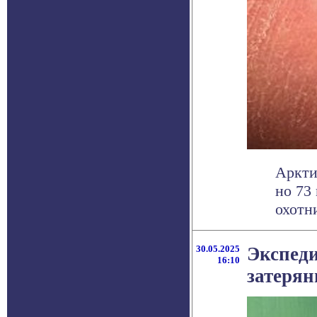
Аркти
но 73
охотни
30.05.2025
Экспеди
16:10
затеря