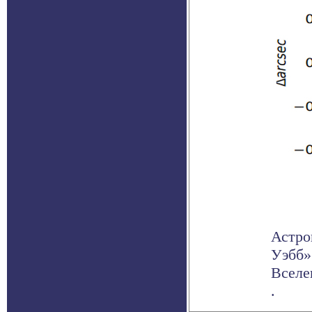
Астро
Уэбб»
Вселе
.