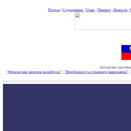
Портал
|
Содержание
|
О нас
|
Пишите
|
Новости
|
Авторские научные
"Физические явления на небесах"
|
"Неизбежность странного микромира"
|
Семинары - Конфе