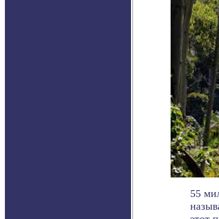
55 ми
назыв
этот 