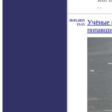
. .
30.05.2025
Учёные р
15:15
попавши