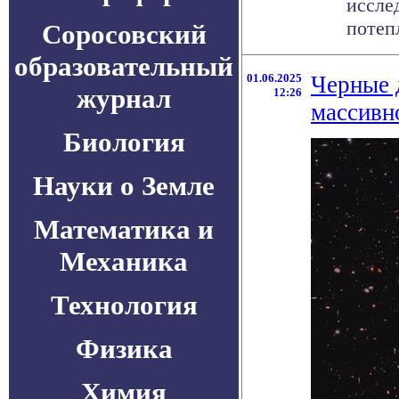
иссле
потепл
Соросовский
образовательный
01.06.2025
Черные 
журнал
12:26
массивн
Биология
Науки о Земле
Математика и
Механика
Технология
Физика
Химия