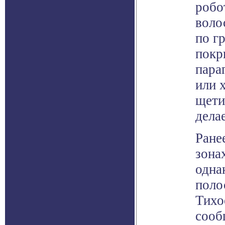
робо
воло
по г
покр
пара
или 
щети
дела
Ране
зона
одна
поло
Тихо
сооб