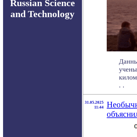
Russian Science
and Technology
Данны
учены
килом
. .
31.05.2025
Необычн
11:44
объясни