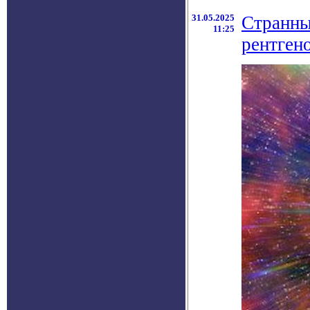
31.05.2025
Странны
11:25
рентген