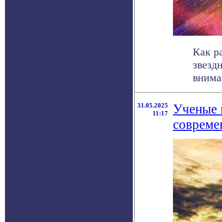
Как р
звезд
внима
31.05.2025
Ученые 
11:17
совреме