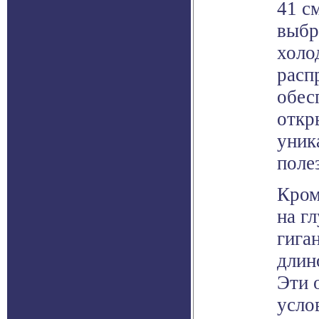
41 с
выбр
холо
расп
обес
откр
уник
поле
Кром
на г
гига
длино
Эти 
усло