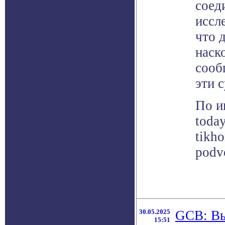
соед
иссл
что 
наск
сооб
эти 
По и
today
tikh
podv
30.05.2025
GCB: Вы
15:51