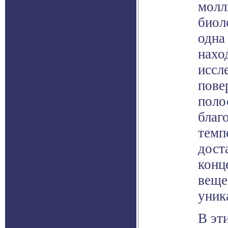
молл
биол
одна
нахо
иссл
пове
поло
благ
темп
дост
конц
веще
уник
В эт