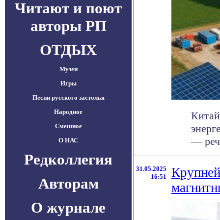
Читают и поют
авторы РП
ОТДЫХ
Музеи
Игры
Песни русского застолья
Народное
Китай
Смешное
энерг
— реч
О НАС
Редколлегия
31.05.2025
Крупней
16:51
Авторам
магнитн
О журнале