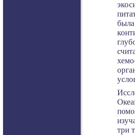
экос
пита
была
конт
глуб
счит
хемо
орга
усло
Иссл
Океа
помо
изуч
три 