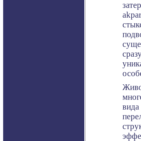
зате
akpa
стык
подв
суще
сраз
уник
особ
Живо
мног
вида
пере
стру
эффе