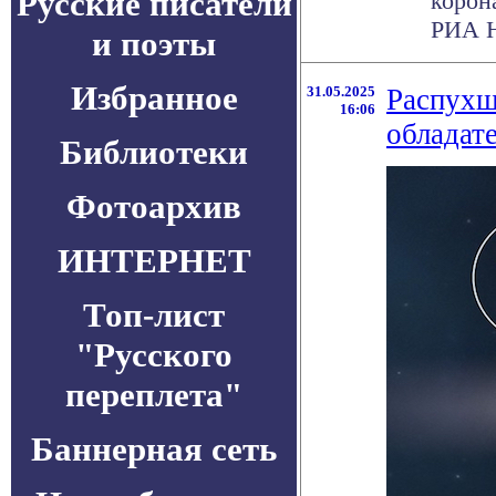
Русские писатели
корон
РИА Н
и поэты
Избранное
31.05.2025
Распухш
16:06
обладат
Библиотеки
Фотоархив
ИНТЕРНЕТ
Топ-лист
"Русского
переплета"
Баннерная сеть