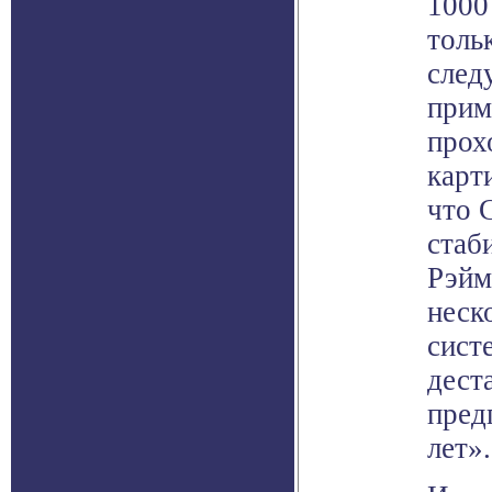
1000
толь
след
прим
прох
карт
что 
стаб
Рэйм
неск
сист
дест
пред
лет».