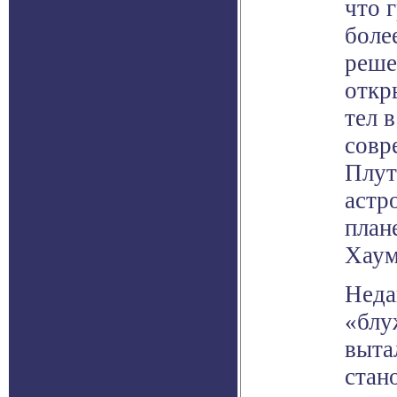
что 
более
реше
откр
тел 
совр
Плут
астр
план
Хауме
Неда
«блу
выта
стан