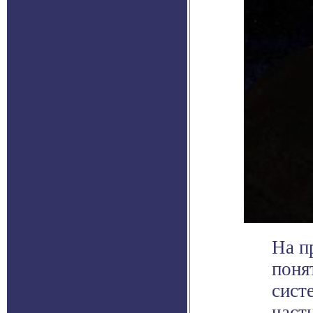
На п
поня
сист
част