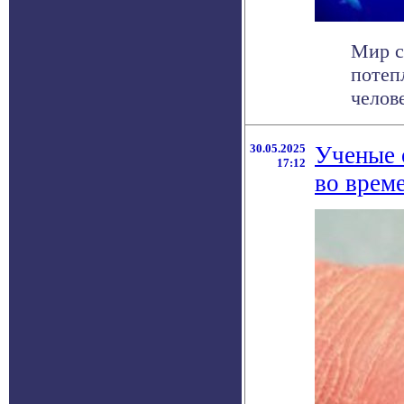
Мир с
потеп
челове
30.05.2025
Ученые 
17:12
во врем