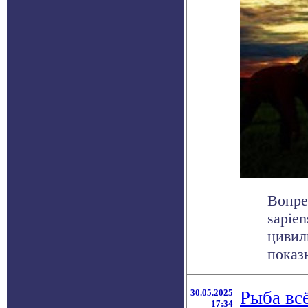
Вопре
sapie
цивил
показы
30.05.2025
Рыба всё
17:34