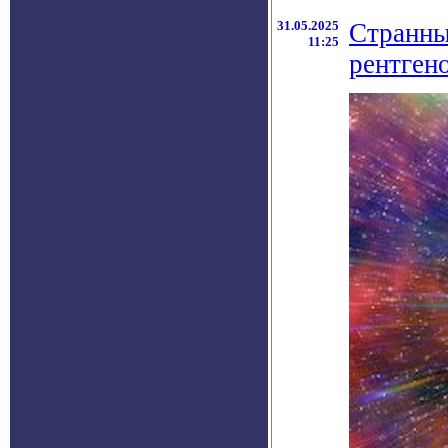
31.05.2025
Странны
11:25
рентген