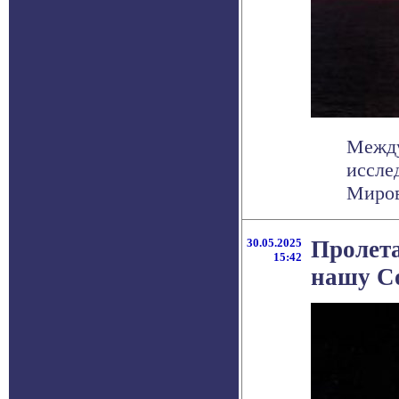
Между
иссле
Миров
30.05.2025
Пролета
15:42
нашу С