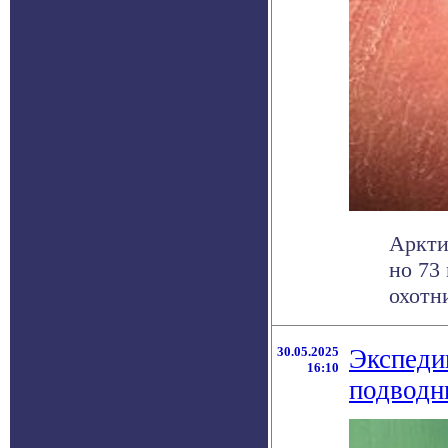
Аркти
но 73
охотни
30.05.2025
Экспеди
16:10
подводн