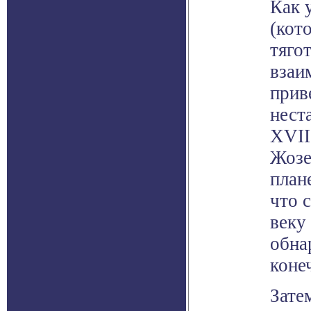
Как 
(кот
тяго
взаи
прив
нест
XVII
Жозе
план
что 
веку
обна
коне
Зате