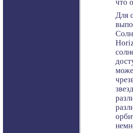
что 
Для 
выпо
Солн
Hori
солн
дост
може
чрез
звез
разл
разл
орби
немн