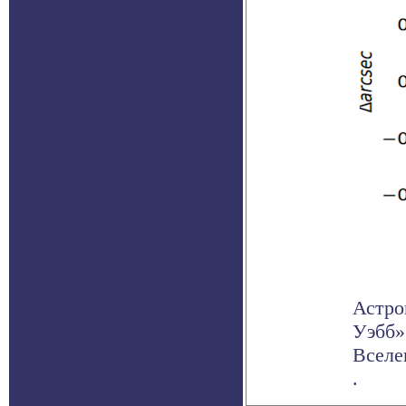
Астро
Уэбб»
Вселе
.