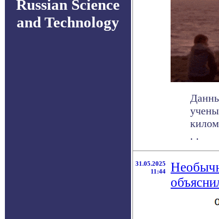
Russian Science
and Technology
Данны
учены
килом
. .
31.05.2025
Необычн
11:44
объясни