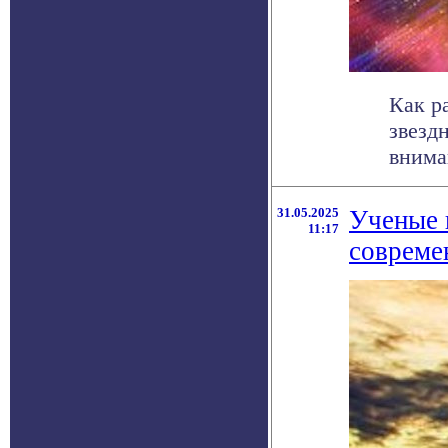
Как р
звезд
внима
31.05.2025
Ученые 
11:17
совреме