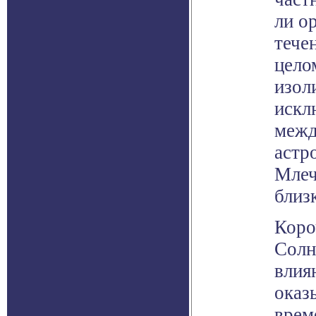
ли о
тече
цело
изол
искл
межд
астр
Млеч
близ
Коро
Солн
влия
оказ
врем