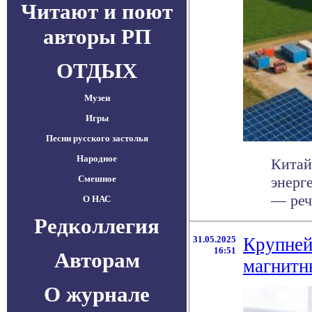
Читают и поют
авторы РП
ОТДЫХ
Музеи
Игры
Песни русского застолья
Народное
Китай
Смешное
энерг
— реч
О НАС
Редколлегия
31.05.2025
Крупней
16:51
Авторам
магнитн
О журнале