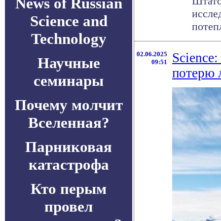
News of Russian
Штато
иссле
Science and
потепл
Technology
02.06.2025
Science
Научные
09:51
потерю 
семинары
Почему молчит
Вселенная?
Парниковая
катастрофа
Кто перым
провел