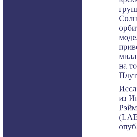
груп
Солн
орби
моде
прив
милл
на т
Плут
Иссл
из И
Рэйм
(LAB
опуб