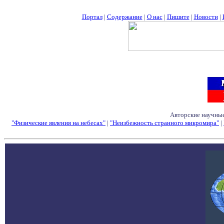
Портал
|
Содержание
|
О нас
|
Пишите
|
Новости
|
Авторские научные
"Физические явления на небесах"
|
"Неизбежность странного микромира"
|
Семинары - Конфе