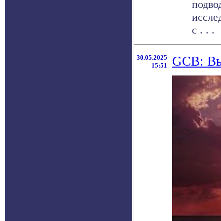
подво
иссле
с . . .
30.05.2025
GCB: Вы
15:51