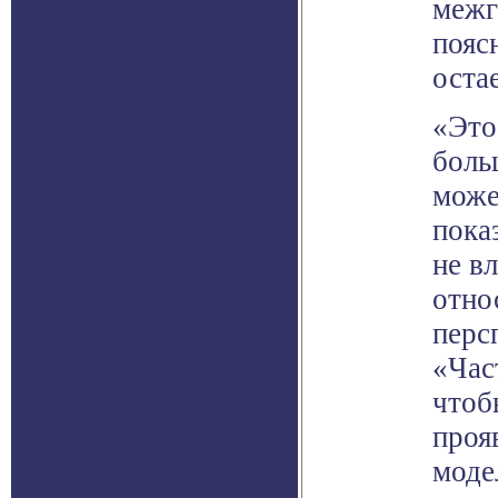
межг
пояс
оста
«Это
боль
може
пока
не в
отно
перс
«Час
чтоб
проя
моде