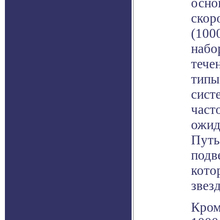
осно
скор
(100
набо
тече
типы
сист
част
ожид
Путь
подв
кото
звез
Кром