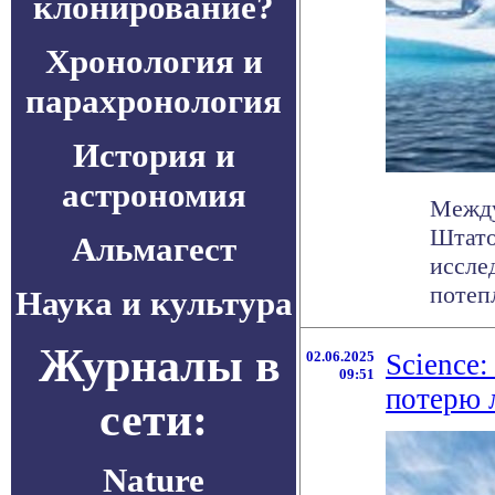
клонирование?
Хронология и
парахронология
История и
астрономия
Между
Штато
Альмагест
иссле
потепл
Наука и культура
Журналы в
02.06.2025
Science
09:51
потерю 
сети:
Nature