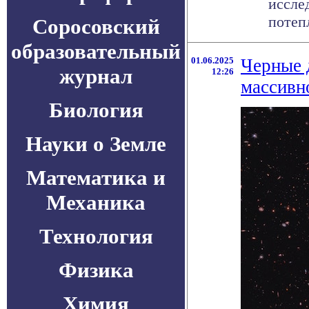
иссле
потепл
Соросовский
образовательный
01.06.2025
Черные 
журнал
12:26
массивн
Биология
Науки о Земле
Математика и
Механика
Технология
Физика
Химия