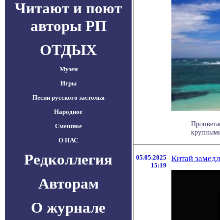
Читают и поют
авторы РП
ОТДЫХ
Музеи
Игры
Песни русского застолья
Народное
Процвета
Смешное
крупными,
О НАС
Редколлегия
05.05.2025
Китай замед
15:19
Авторам
О журнале