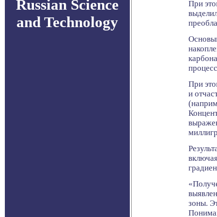
Russian Science
При это
выделил
and Technology
преобла
Основыв
накопле
карбона
процесс
При это
и отчас
(наприм
Концент
выражен
миллигр
Результ
включая
градиен
«Получе
выявлен
зоны. Э
Пониман