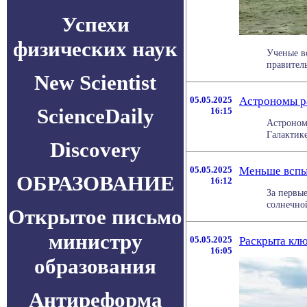
Успехи
физических наук
Ученые в
правитель
New Scientist
05.05.2025
Астрономы ра
ScienceDaily
16:15
Астроном
Галактике 
Discovery
05.05.2025
Меньше вспыш
ОБРАЗОВАНИЕ
16:12
За первы
солнечно
Открытое письмо
министру
05.05.2025
Раскрыта клю
16:05
образования
Антиреформа