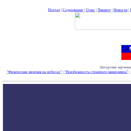
Портал
|
Содержание
|
О нас
|
Пишите
|
Новости
|
Авторские научные
"Физические явления на небесах"
|
"Неизбежность странного микромира"
|
Семинары - Конфе