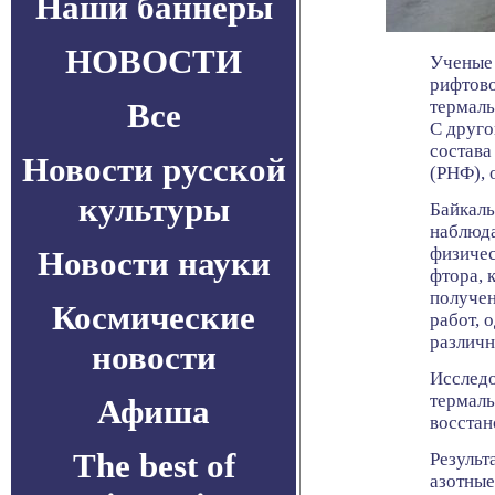
Наши баннеры
НОВОСТИ
Ученые 
рифтово
Все
термаль
С друго
состава
Новости русской
(РНФ), 
культуры
Байкаль
наблюда
физичес
Новости науки
фтора, 
получен
Космические
работ, 
различн
новости
Исследо
термаль
Афиша
восстан
The best of
Результ
азотные