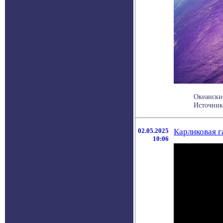
Океански
Источник 
02.05.2025
Карликовая г
10:06