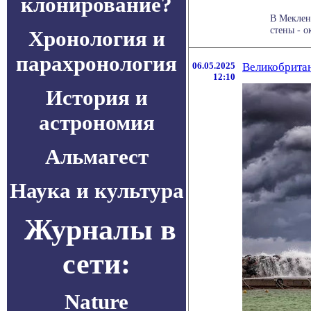
клонирование?
В Меклен
стены - ок
Хронология и
парахронология
06.05.2025
Великобритан
12:10
История и
астрономия
Альмагест
Наука и культура
Журналы в
сети:
Nature