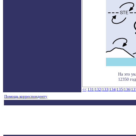
На это у
12350 году
<<
131
|
132
|
133
|
134
|
135
|
136
|
13
Помощь корреспонденту