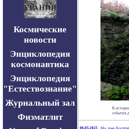
Космические
новости
Энциклопедия
космонавтика
Энциклопедия
"Естествознание"
Журнальный зал
В истори
события де
Физматлит
06.05.2025
На дне Балти