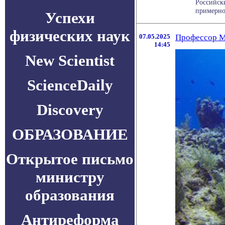
Российск
примерно 
Успехи
физических наук
07.05.2025
Профессор МГ
14:45
New Scientist
ScienceDaily
Discovery
ОБРАЗОВАНИЕ
Открытое письмо
министру
образования
Антиреформа