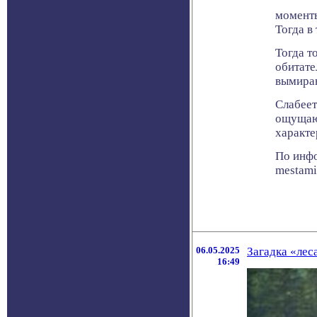
моменты
Тогда в
Тогда т
обитате
вымиран
Слабеет
ощущают
характе
По инфо
mestami
06.05.2025
Загадка «лес
16:49