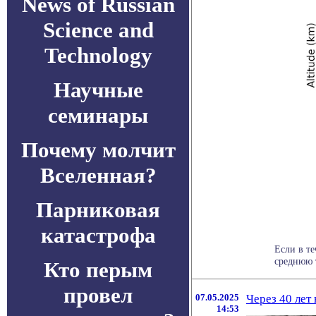
News of Russian
Science and
Technology
Научные
семинары
Почему молчит
Вселенная?
Парниковая
катастрофа
Если в те
среднюю т
Кто перым
провел
07.05.2025
Через 40 лет
14:53