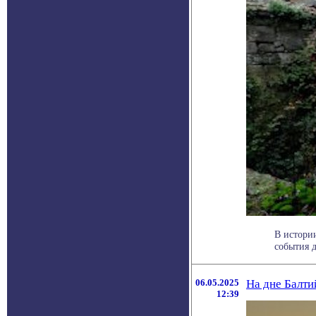
В истори
события де
06.05.2025
На дне Балти
12:39