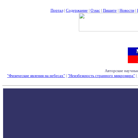
Портал
|
Содержание
|
О нас
|
Пишите
|
Новости
|
Авторские научные
"Физические явления на небесах"
|
"Неизбежность странного микромира"
|
Семинары - Конфе