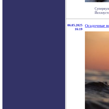
Супервулк
Йеллоусто
06.05.2025
Осадочные во
16:19