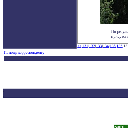
По резуль
присутству
<<
131
|
132
|
133
|
134
|
135
|
136
|13
Помощь корреспонденту