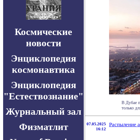
Космические
новости
Энциклопедия
космонавтика
Энциклопедия
"Естествознание"
В Дубае п
только дл
Журнальный зал
Физматлит
07.05.2025
Распыление а
16:12