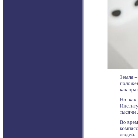
Земля –
положен
как пра
Но, как
Институ
тысячи 
Во врем
компасо
людей.