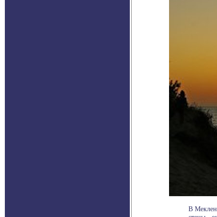
В Меклен