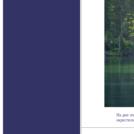
На дне з
окрестили