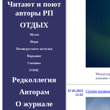
Читают и поют
авторы РП
ОТДЫХ
Музеи
Игры
Песни русского застолья
Народное
Смешное
О НАС
Междунар
Редколлегия
живыми ор
Авторам
07.05.2025
Сроки назван
12:45
О журнале