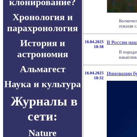
клонирование?
Хронология и
Космичес
парахронология
показав 
История и
16.04.2025
В России наш
18:38
астрономия
В порода
накаплива
Альмагест
16.04.2025
Инновации бу
18:32
Наука и культура
Журналы в
сети:
Nature