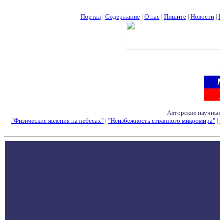
Портал
|
Содержание
|
О нас
|
Пишите
|
Новости
|
Авторские научные
"Физические явления на небесах"
|
"Неизбежность странного микромира"
|
Семинары - Конфе