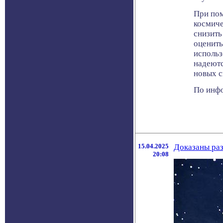
При пом
космиче
снизить
оценить
использ
надеютс
новых с
По инфо
15.04.2025
Доказаны ра
20:08