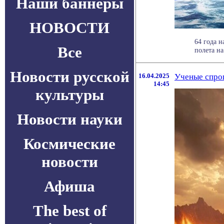
Наши баннеры
НОВОСТИ
64 года н
Все
полета на
Новости русской
16.04.2025
Ученые спро
14:45
культуры
Новости науки
Космические
новости
Афиша
The best of