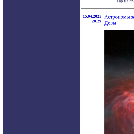
Тар на гр
15.04.2025
Астрономы з
20:29
Девы