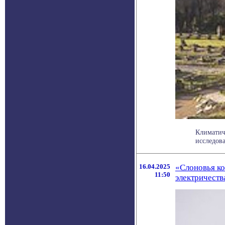
Климатич
исследова
16.04.2025
«Слоновья ко
11:50
электричеств