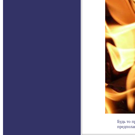
Будь то 
предполаг