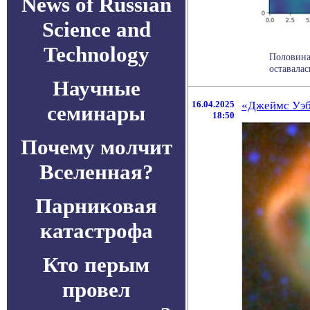
News of Russian
Science and
Technology
Половина
оставалас
Научные
16.04.2025
«Джеймс Уэб
семинары
18:50
Почему молчит
Вселенная?
Парниковая
катастрофа
Кто перым
провел