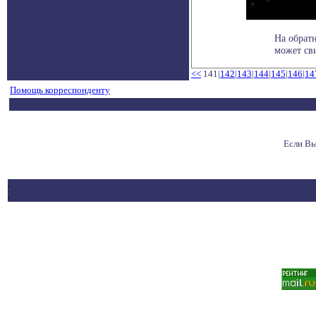
На обрат
может сви
<<
141|
142
|
143
|
144
|
145
|
146
|
14
Помощь корреспонденту
Если Вы