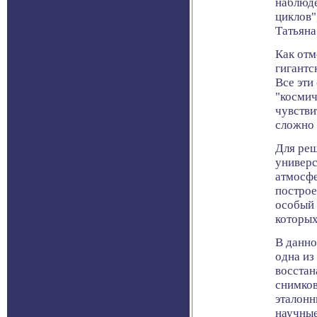
наблюде
циклов"
Татьяна
Как отм
гигантс
Все эти
"космич
чувстви
сложно 
Для реш
универс
атмосф
построе
особый 
которых
В данно
одна из
восстан
снимков
эталонн
научные