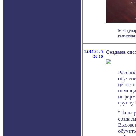
Междунар
галактики
15.04.2025
Создана сис
20:16
Российс
обучени
целостн
помощи 
информа
группу 
"Наша р
создаем
Высокоп
обучить