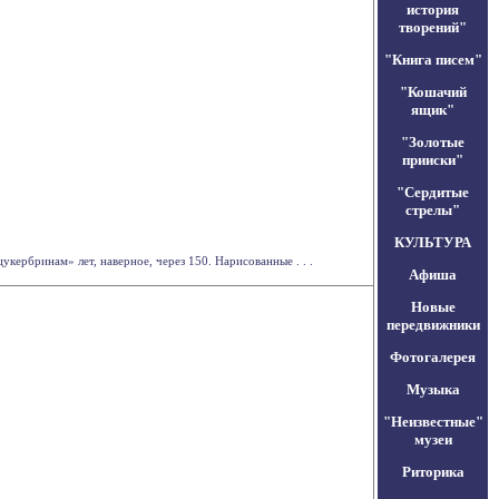
история
творений"
"Книга писем"
"Кошачий
ящик"
"Золотые
прииски"
"Сердитые
стрелы"
КУЛЬТУРА
кербринам» лет, наверное, через 150. Нарисованные . . .
Афиша
Новые
передвижники
Фотогалерея
Музыка
"Неизвестные"
музеи
Риторика