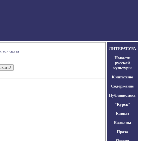
ЛИТЕРАТУРА
л. #77-4362 от
Новости
русской
культуры
К читателю
Содержание
Публицистика
"Курск"
Кавказ
Балканы
Проза
Поэзия