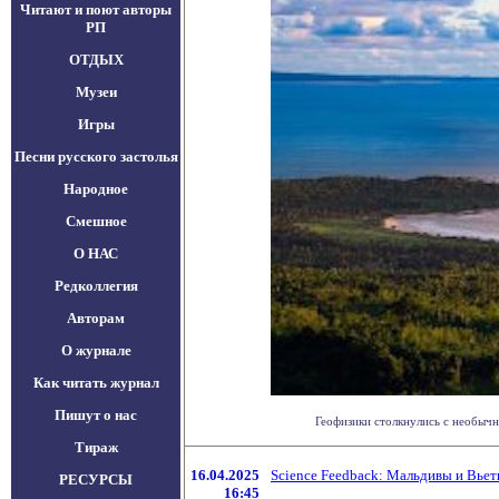
Читают и поют авторы
РП
ОТДЫХ
Музеи
Игры
Песни русского застолья
Народное
Смешное
О НАС
Редколлегия
Авторам
О журнале
Как читать журнал
Пишут о нас
Геофизики столкнулись с необычн
Тираж
16.04.2025
Science Feedback: Мальдивы и Вьет
РЕСУРСЫ
16:45