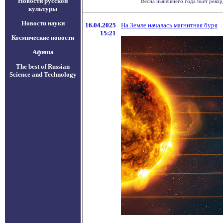
Новости русской
Весна нынешнего года бьёт рекор
культуры
Новости науки
16.04.2025
На Земле началась магнитная буря
15:21
Космические новости
Афиша
The best of Russian
Science and Technology