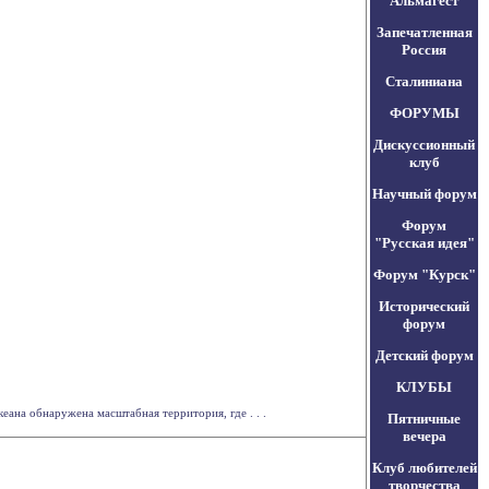
Альмагест
Запечатленная
Россия
Сталиниана
ФОРУМЫ
Дискуссионный
клуб
Научный форум
Форум
"Русская идея"
Форум "Курск"
Исторический
форум
Детский форум
КЛУБЫ
еана обнаружена масштабная территория, где . . .
Пятничные
вечера
Клуб любителей
творчества