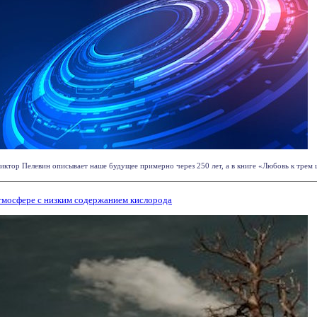
ктор Пелевин описывает наше будущее примерно через 250 лет, а в книге «Любовь к трем цу
атмосфере с низким содержанием кислорода