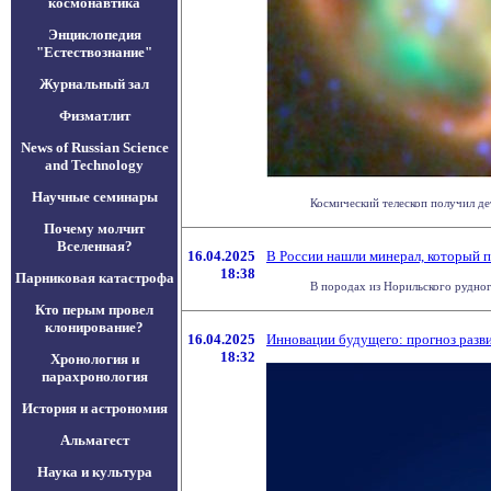
космонавтика
Энциклопедия
"Естествознание"
Журнальный зал
Физматлит
News of Russian Science
and Technology
Научные семинары
Космический телескоп получил де
Почему молчит
Вселенная?
16.04.2025
В России нашли минерал, который п
18:38
Парниковая катастрофа
В породах из Норильского рудног
Кто перым провел
клонирование?
16.04.2025
Инновации будущего: прогноз разви
18:32
Хронология и
парахронология
История и астрономия
Альмагест
Наука и культура