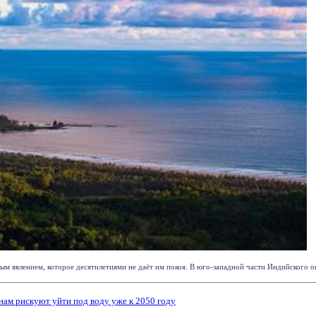
ым явлением, которое десятилетиями не даёт им покоя. В юго-западной части Индийского ок
нам рискуют уйти под воду уже к 2050 году