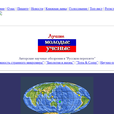
ние
|
О нас
|
Пишите
|
Новости
|
Книжная лавка
|
Голосование
|
Топ-лист
|
Регис
Авторские научные обозрения в "Русском переплете"
жность странного микромира"
|
"Биология и жизнь"
|
"Terra & Comp"
|
Научно-п
Семинары - Конференции - Симпозиумы - Конкурсы