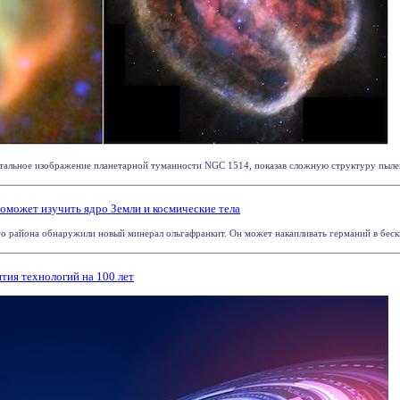
тальное изображение планетарной туманности NGC 1514, показав сложную структуру пылев
оможет изучить ядро Земли и космические тела
о района обнаружили новый минерал ольгафранкит. Он может накапливать германий в бески
тия технологий на 100 лет