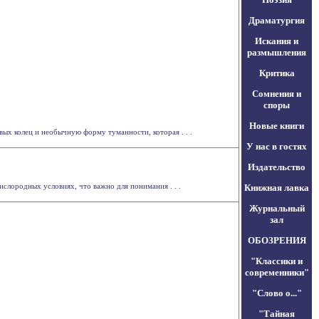
Драматургия
Искания и
размышления
Критика
Сомнения и
споры
Новые книги
ых колец и необычную форму туманности, которая . . .
У нас в гостях
Издательство
слородных условиях, что важно для понимания . . .
Книжная лавка
Журнальный
зал
ОБОЗРЕНИЯ
"Классики и
современники"
"Слово о..."
"Тайная