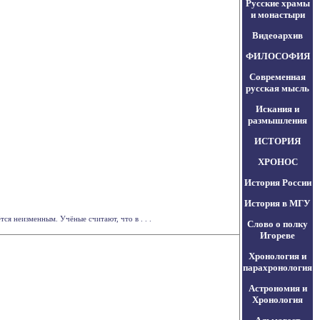
Русские храмы
и монастыри
Видеоархив
ФИЛОСОФИЯ
Современная
русская мысль
Искания и
размышления
ИСТОРИЯ
ХРОНОС
История России
История в МГУ
я неизменным. Учёные считают, что в . . .
Слово о полку
Игореве
Хронология и
парахронология
Астрономия и
Хронология