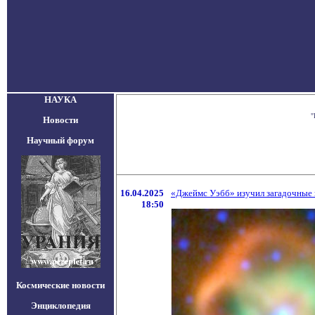
НАУКА
"
Новости
Научный форум
16.04.2025
«Джеймс Уэбб» изучил загадочные 
18:50
Космические новости
Энциклопедия