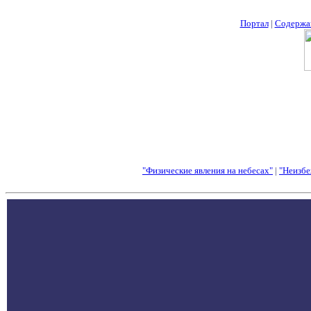
Портал
|
Содержа
"Физические явления на небесах"
|
"Неизбе