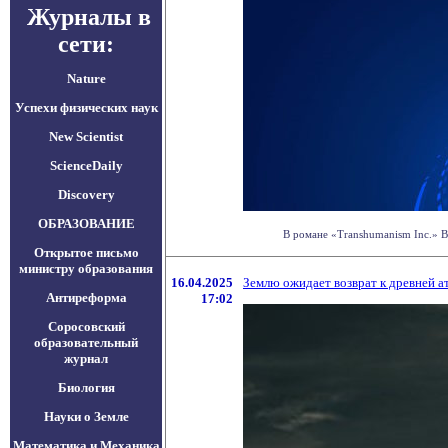
Журналы в
сети:
Nature
Успехи физических наук
New Scientist
ScienceDaily
Discovery
ОБРАЗОВАНИЕ
В романе «Transhumanism Inc.» Ви
Открытое письмо
министру образования
16.04.2025
Землю ожидает возврат к древней 
Антиреформа
17:02
Соросовский
образовательный
журнал
Биология
Науки о Земле
Математика и Механика