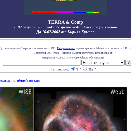
TERRA & Comp
С 07 августа 2003 года обозрение ведет Александр Семенов
До 10.07.2002 вел Кирилл Крылов
Русский переплет" зарегистрирован как СМИ.
Свидетельство
о регистрации в Министерстве печати РФ: Э
5 февраля 2001 года. При полном или частичном использовании
материалов ссылка на www.pereplet.ru обязательна.
Тип запроса:
"И"
"Или"
кольца погибшей звезды