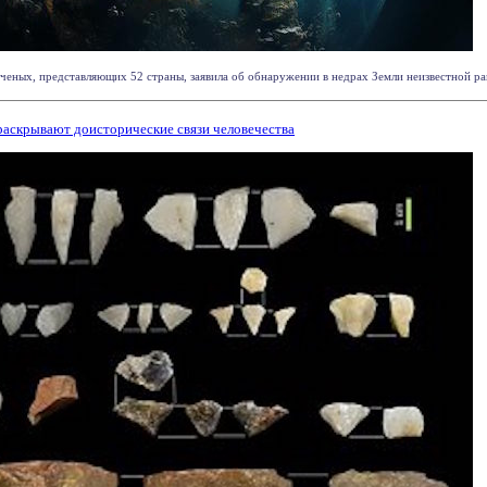
еных, представляющих 52 страны, заявила об обнаружении в недрах Земли неизвестной ранее
раскрывают доисторические связи человечества