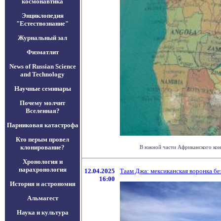
космонавтика
Энциклопедия
"Естествознание"
Журнальный зал
Физматлит
News of Russian Science
and Technology
Научные семинары
Почему молчит
Вселенная?
Парниковая катастрофа
Кто перым провел
клонирование?
В южной части Африканского конт
Хронология и
парахронология
12.04.2025
Таам Джа: мексиканская воронка бе
16:00
История и астрономия
Альмагест
Наука и культура