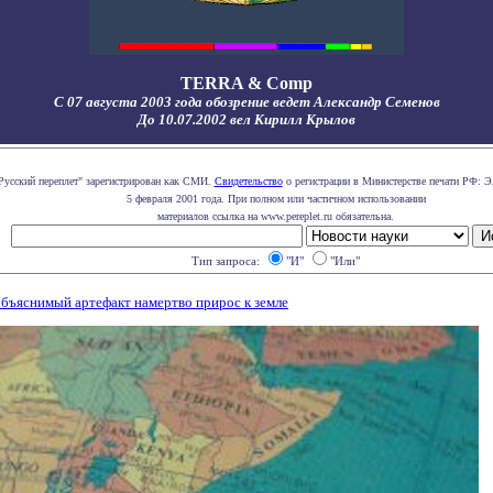
TERRA & Comp
С 07 августа 2003 года обозрение ведет Александр Семенов
До 10.07.2002 вел Кирилл Крылов
Русский переплет" зарегистрирован как СМИ.
Свидетельство
о регистрации в Министерстве печати РФ: Э
5 февраля 2001 года. При полном или частичном использовании
материалов ссылка на www.pereplet.ru обязательна.
Тип запроса:
"И"
"Или"
объяснимый артефакт намертво прирос к земле