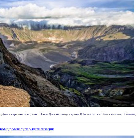
лубина карстовой воронки Таам Джа на полуострове Юкатан может быть намного больше, чем
твом уровня супер-цивилизации