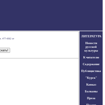
ЛИТЕРАТУРА
л. #77-4362 от
Новости
русской
культуры
К читателю
Содержание
Публицистика
"Курск"
Кавказ
Балканы
Проза
Поэзия