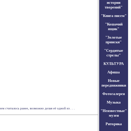
история
творений"
"Книга писем"
"Кошачий
ящик"
"Золотые
прииски"
"Сердитые
стрелы"
КУЛЬТУРА
Афиша
Новые
передвижники
Фотогалерея
Музыка
 считалось ранее, возможно делая её одной из . . .
"Неизвестные"
музеи
Риторика