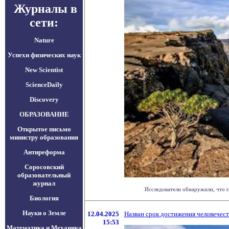
Журналы в
сети:
Nature
Успехи физических наук
New Scientist
ScienceDaily
Discovery
ОБРАЗОВАНИЕ
Открытое письмо
министру образования
Антиреформа
Соросовский
образовательный
журнал
Исследователи обнаружили, что г
Биология
Науки о Земле
12.04.2025
Назван срок достижения человечес
15:53
Математика и Механика