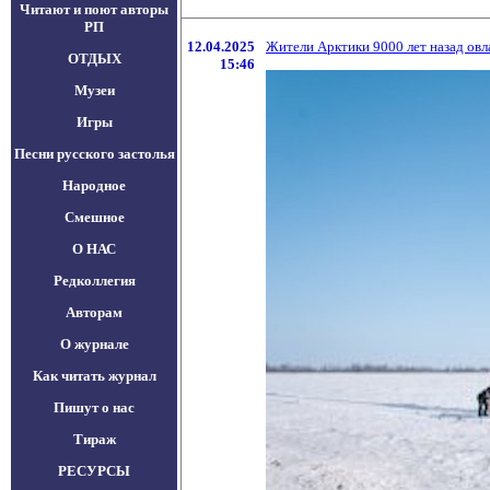
Читают и поют авторы
РП
12.04.2025
Жители Арктики 9000 лет назад ов
ОТДЫХ
15:46
Музеи
Игры
Песни русского застолья
Народное
Смешное
О НАС
Редколлегия
Авторам
О журнале
Как читать журнал
Пишут о нас
Тираж
РЕСУРСЫ