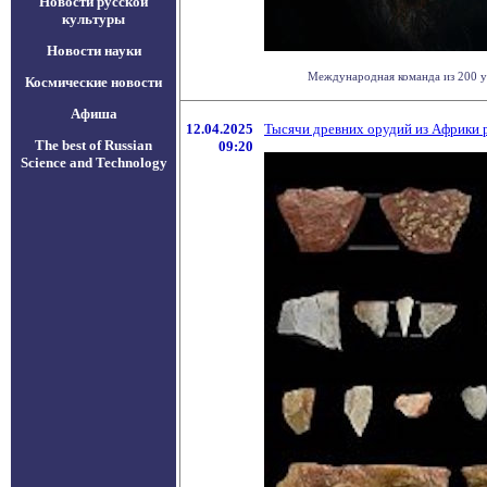
Новости русской
культуры
Новости науки
Международная команда из 200 уч
Космические новости
Афиша
12.04.2025
Тысячи древних орудий из Африки 
The best of Russian
09:20
Science and Technology