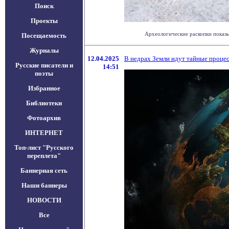
Поиск
Проекты
Археологические раскопки показы
Посещаемость
Журналы
12.04.2025
В недрах Земли идут тайные проце
Русские писатели и
14:51
поэты
Избранное
Библиотеки
Фотоархив
ИНТЕРНЕТ
Топ-лист "Русского
переплета"
Баннерная сеть
Наши баннеры
НОВОСТИ
Все