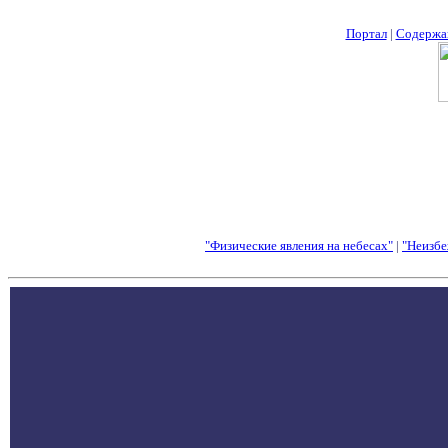
Портал
|
Содержа
"Физические явления на небесах"
|
"Неизбе