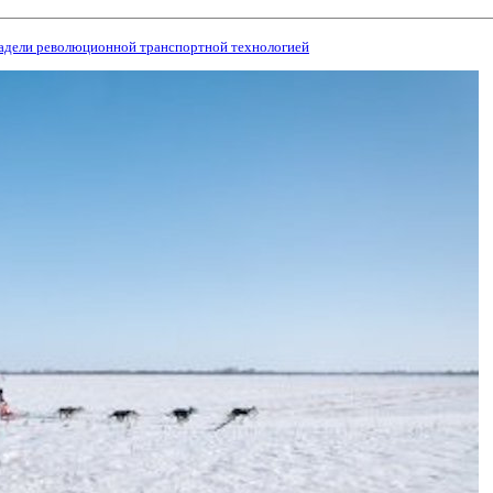
ладели революционной транспортной технологией