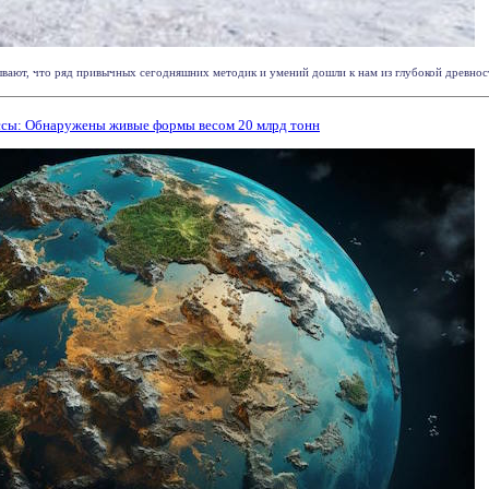
вают, что ряд привычных сегодняшних методик и умений дошли к нам из глубокой древност
ссы: Обнаружены живые формы весом 20 млрд тонн