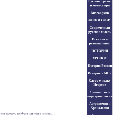
Русские храмы
и монастыри
Видеоархив
ФИЛОСОФИЯ
Современная
русская мысль
Искания и
размышления
ИСТОРИЯ
ХРОНОС
История России
История в МГУ
Слово о полку
Игореве
Хронология и
парахронология
Астрономия и
Хронология
пользовать все блага планеты и космоса . . .