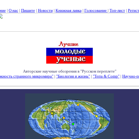
ние
|
О нас
|
Пишите
|
Новости
|
Книжная лавка
|
Голосование
|
Топ-лист
|
Регис
Авторские научные обозрения в "Русском переплете"
жность странного микромира"
|
"Биология и жизнь"
|
"Terra & Comp"
|
Научно-п
Семинары - Конференции - Симпозиумы - Конкурсы