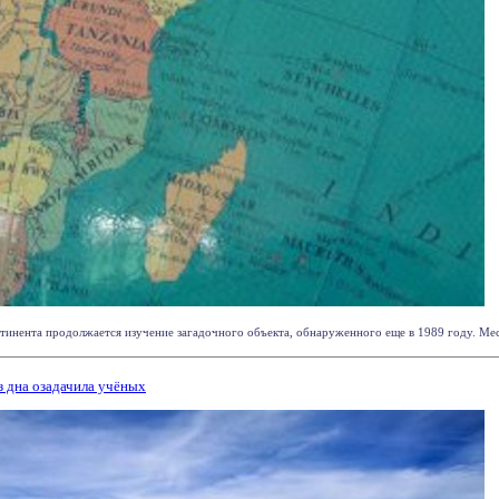
инента продолжается изучение загадочного объекта, обнаруженного еще в 1989 году. Мес
з дна озадачила учёных