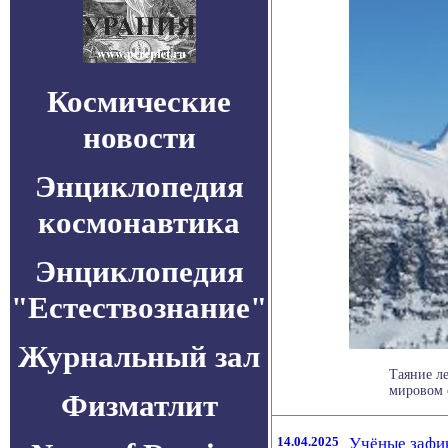
Космические
новости
Энциклопедия
космонавтика
Энциклопедия
"Естествознание"
Журнальный зал
Таяние л
мировом 
Физматлит
14.04.2025
Учёные зафик