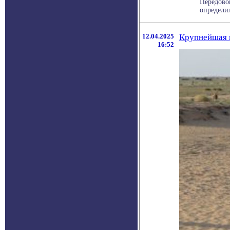
Передово
определил
12.04.2025
Крупнейшая п
16:52