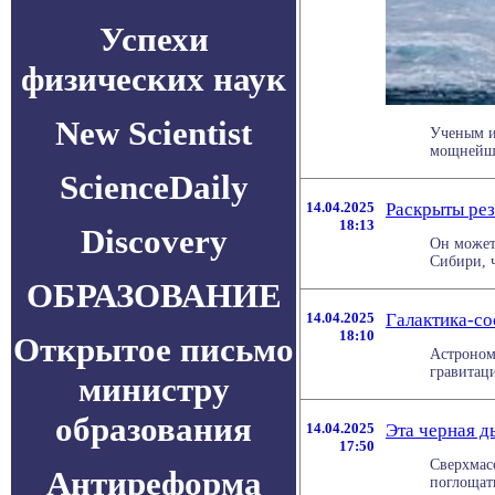
Успехи
физических наук
New Scientist
Ученым и
мощнейшее
ScienceDaily
14.04.2025
Раскрыты рез
18:13
Discovery
Он может
Сибири, ч
ОБРАЗОВАНИЕ
14.04.2025
Галактика-со
18:10
Открытое письмо
Астроном
гравитац
министру
образования
14.04.2025
Эта черная д
17:50
Сверхмас
Антиреформа
поглощать