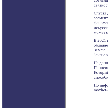
сознани
связнос
Спустя 
элемент
феномен
искусст
может с
В 2021 
обладае
Землю. 
"сигнал
На данн
Панпсих
Который
способн
По инфо
mozhet-