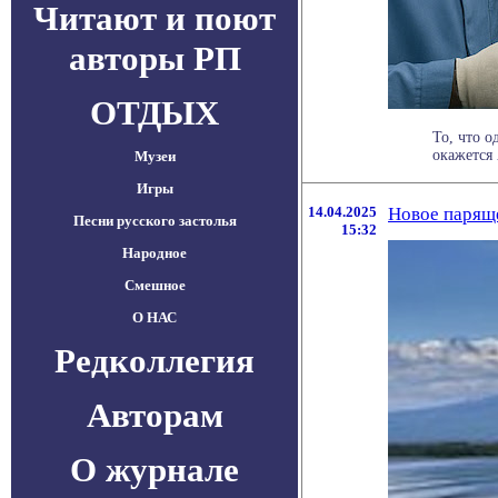
Читают и поют
авторы РП
ОТДЫХ
То, что 
окажется 
Музеи
Игры
14.04.2025
Новое паряще
Песни русского застолья
15:32
Народное
Смешное
О НАС
Редколлегия
Авторам
О журнале