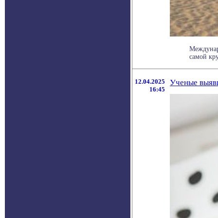
Междунар
самой кру
12.04.2025
Ученые выяв
16:45