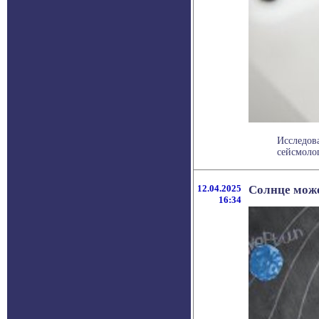
Исследов
сейсмоло
12.04.2025
Солнце може
16:34