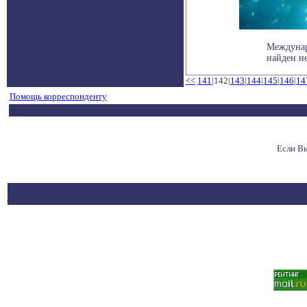
Междунар
найден н
<<
141
|142|
143
|
144
|
145
|
146
|
14
Помощь корреспонденту
Если В