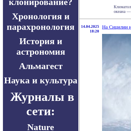
клонирование?
Климатол
океана —
Хронология и
парахронология
14.04.2025
На Сицилии 
18:20
История и
астрономия
Альмагест
Наука и культура
Журналы в
сети:
Nature