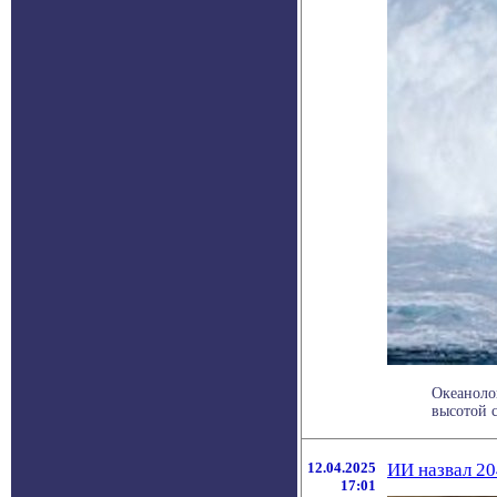
Океаноло
высотой с
12.04.2025
ИИ назвал 20
17:01