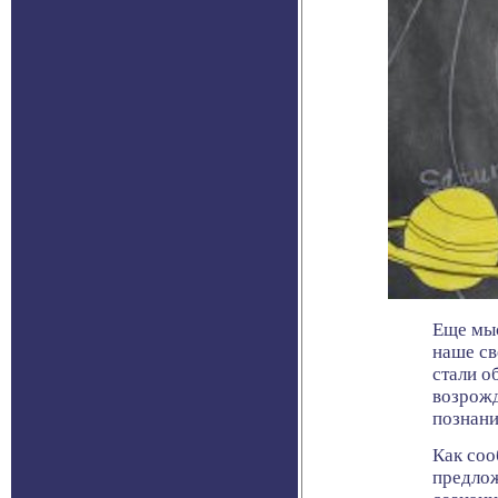
Еще мыс
наше св
стали о
возрожд
познани
Как соо
предлож