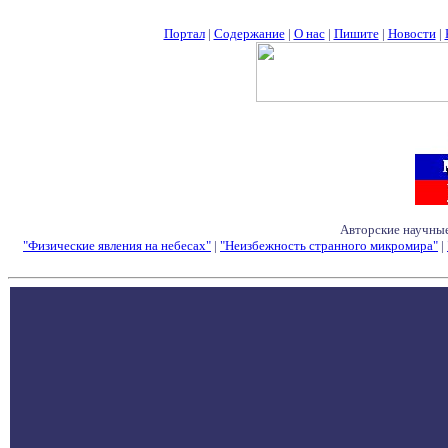
Портал
|
Содержание
|
О нас
|
Пишите
|
Новости
|
Авторские научные
"Физические явления на небесах"
|
"Неизбежность странного микромира"
|
Семинары - Конфе