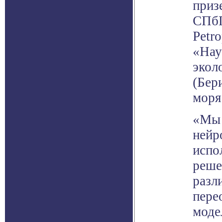
приз
СПбГ
Petr
«Нау
экол
(Бер
моря
«Мы 
нейр
испо
реше
разл
пере
моде