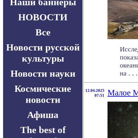
Наши баннеры
НОВОСТИ
Все
Новости русской
Иссле
культуры
показ
океан
Новости науки
на . . .
Космические
12.04.2025
Малое М
07:51
новости
Афиша
The best of