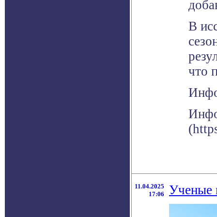
доба
В ис
сезо
резу
что 
Инфо
Инфо
(http
11.04.2025
Ученые 
17:06