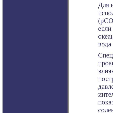
Для 
испо
(pCO
если
океа
вода
Спец
проа
влия
пост
давл
инте
пока
соле