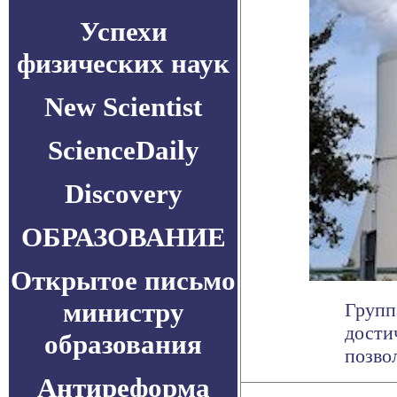
Успехи
физических наук
New Scientist
ScienceDaily
Discovery
ОБРАЗОВАНИЕ
Открытое письмо
министру
Групп
дости
образования
позво
Антиреформа