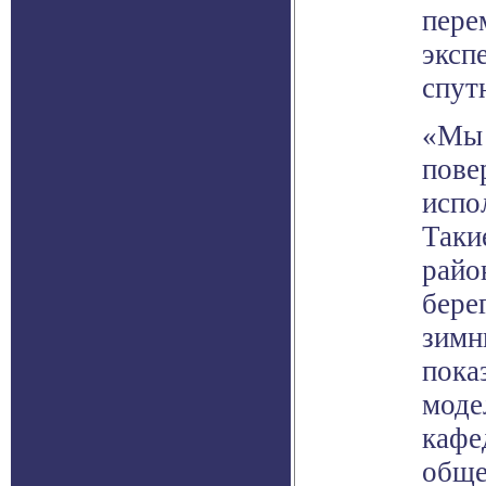
пере
эксп
спут
«Мы 
пове
испо
Таки
райо
бере
зимн
пока
моде
кафе
обще