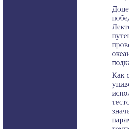
Доце
побе
Лект
путе
пров
океа
подк
Как 
унив
испо
тест
знач
пара
темп