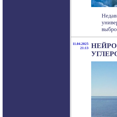
Недав
униве
выброс
11.04.2025
НЕЙРО
21:13
УГЛЕР