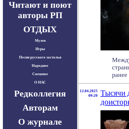
Читают и поют
авторы РП
ОТДЫХ
Музеи
Игры
Песни русского застолья
Между
Народное
стран
ранее
Смешное
О НАС
Редколлегия
12.04.2025
Тысячи 
09:20
доистор
Авторам
О журнале