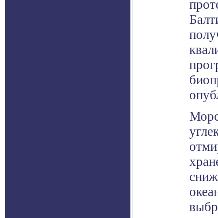
прот
Балт
полу
квал
прог
биоп
опуб
Морс
угле
отми
хран
сниж
океа
выбр