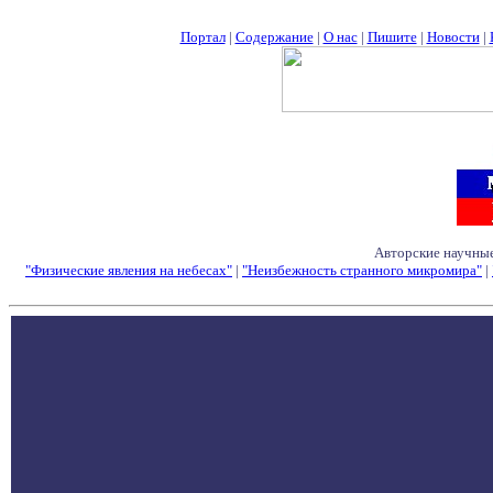
Портал
|
Содержание
|
О нас
|
Пишите
|
Новости
|
Авторские научные
"Физические явления на небесах"
|
"Неизбежность странного микромира"
|
Семинары - Конфе