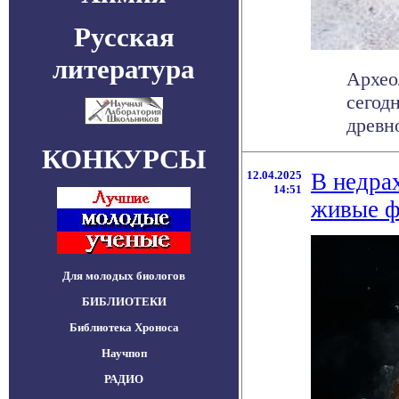
Русская
литература
Архео
сегод
древн
КОНКУРСЫ
12.04.2025
В недра
14:51
живые ф
Для молодых биологов
БИБЛИОТЕКИ
Библиотека Хроноса
Научпоп
РАДИО