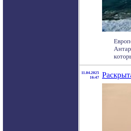
Европ
Антар
котор
11.04.2025
Раскрыт
16:47