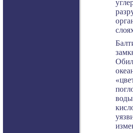
угле
разр
орга
слоя
Балт
замк
Обил
океа
«цве
погл
воды
кисл
уязв
изме