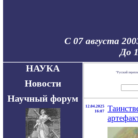
С 07 августа 200
До 
НАУКА
"Русский перепл
Новости
Научный форум
12.04.2025
Таинств
16:07
артефак