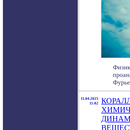
Физик
проан
Фурье
11.04.2025
КОРАЛ
11:02
ХИМИЧ
ДИНАМ
ВЕЩЕС