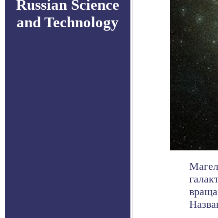
Russian Science
and Technology
Магел
галак
враща
Назван