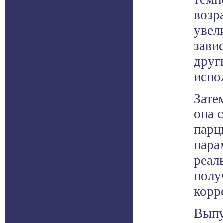
возр
увел
зави
друг
испо
Зате
она 
парц
пара
реал
полу
корр
Выпу