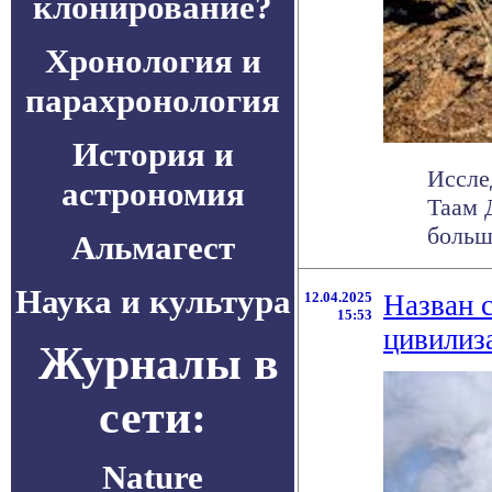
клонирование?
Хронология и
парахронология
История и
Иссле
астрономия
Таам 
больше
Альмагест
Наука и культура
12.04.2025
Назван 
15:53
цивилиз
Журналы в
сети:
Nature