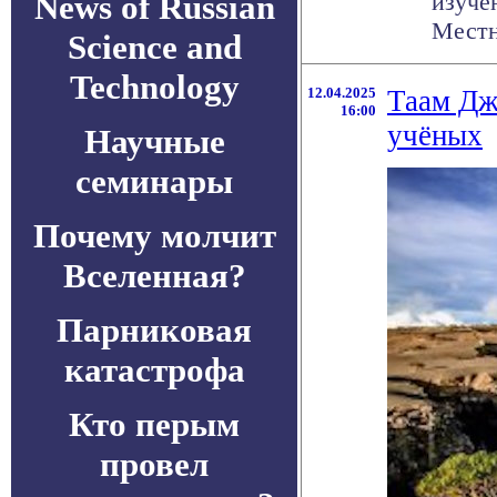
News of Russian
изуче
Местн
Science and
Technology
12.04.2025
Таам Дж
16:00
учёных
Научные
семинары
Почему молчит
Вселенная?
Парниковая
катастрофа
Кто перым
провел