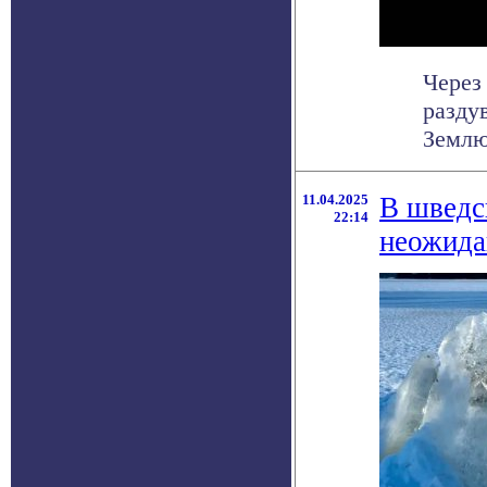
Через
разду
Землю
11.04.2025
В шведс
22:14
неожида