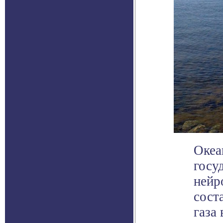
Океа
госу
нейр
сост
газа