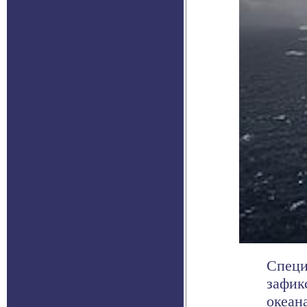
Специ
зафик
океана