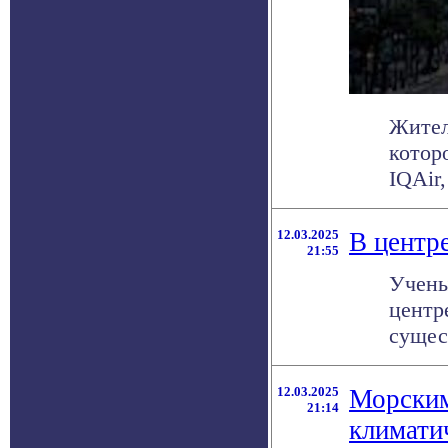
Жител
котор
IQAir,
12.03.2025
В центр
21:55
Учены
центр
сущес
12.03.2025
Морским
21:14
климати