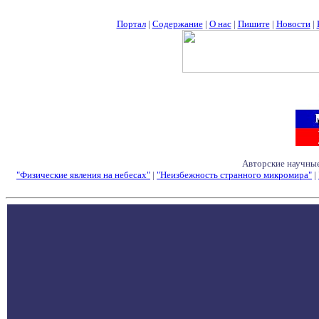
Портал
|
Содержание
|
О нас
|
Пишите
|
Новости
|
Авторские научные
"Физические явления на небесах"
|
"Неизбежность странного микромира"
|
Семинары - Конфе