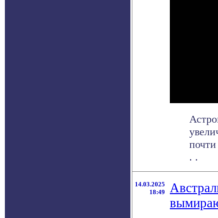
Астро
увели
почти 
. .
14.03.2025
Австрал
18:49
вымираю