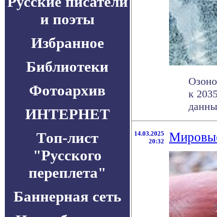
Русские писатели
и поэты
Избранное
Библиотеки
Озоно
Фотоархив
к 203
данные
ИНТЕРНЕТ
Топ-лист
14.03.2025
Мировые
20:32
"Русского
переплета"
Баннерная сеть