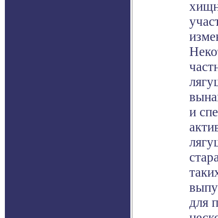
хищн
учас
изме
Неко
част
лягу
вына
и сп
акти
лягу
стар
таки
выпу
для 
неск