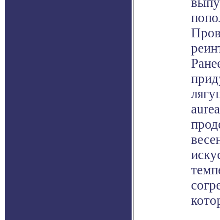
выпу
попо
Пров
реин
Ране
прид
лягу
aure
прод
весе
иску
темп
согр
кото