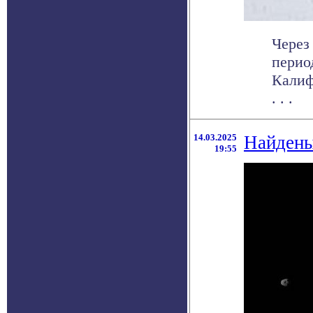
Через
перио
Калиф
. . .
14.03.2025
Найдены
19:55