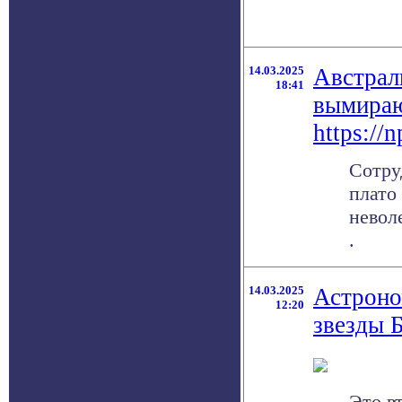
14.03.2025
Австрал
18:41
вымираю
https://
Сотру
плато
невол
.
14.03.2025
Астроно
12:20
звезды 
Это в