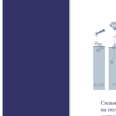
Сильн
на по