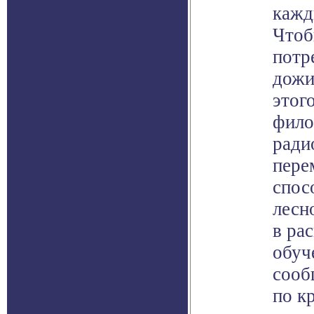
кажд
Чтоб
потр
дожи
этог
фило
ради
пере
спос
лесн
в ра
обуч
сооб
по к