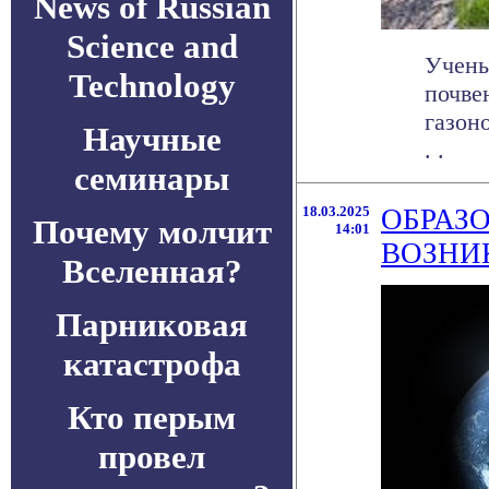
News of Russian
Science and
Учены
Technology
почве
газон
Научные
. .
семинары
18.03.2025
ОБРАЗ
Почему молчит
14:01
ВОЗНИ
Вселенная?
Парниковая
катастрофа
Кто перым
провел