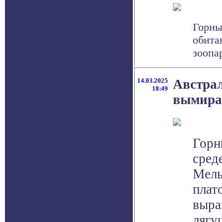
Горны
обита
зоопар
14.03.2025
Австрал
18:49
вымира
Горн
сред
Мель
плат
выра
лягу