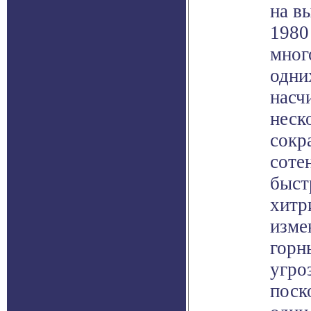
на в
1980
мног
одни
насч
неск
сокр
соте
быст
хитр
изме
горн
угро
поск