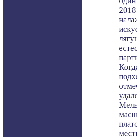
один
2018
нала
иску
лягу
есте
парт
Когд
подх
отме
удал
Мель
масш
плат
мест