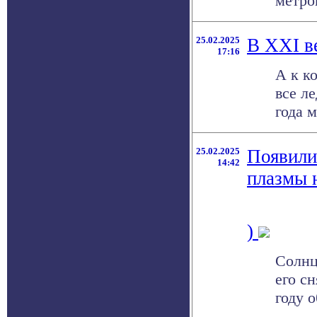
метров
25.02.2025
В XXI в
17:16
А к к
все л
года 
25.02.2025
Появили
14:42
плазмы н
)
Солнц
его с
году о