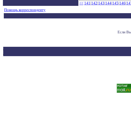
<<
141
|
142
|
143
|
144
|
145
|
146
|
14
Помощь корреспонденту
Если Вы