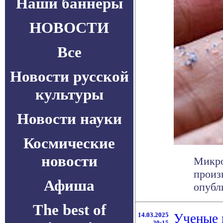
Наши баннеры
НОВОСТИ
Все
Новости русской
культуры
Новости науки
Космические
новости
Микро
произ
Афиша
опубли
The best of
14.03.2025
Ученые 
20:15