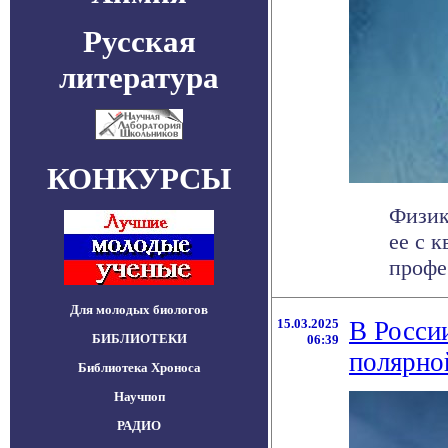
Русская
литература
КОНКУРСЫ
Физик
ее с 
профе
Для молодых биологов
15.03.2025
В Росси
БИБЛИОТЕКИ
06:39
полярно
Библиотека Хроноса
Научпоп
РАДИО