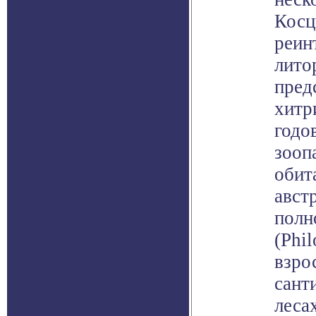
Косц
реин
лито
пред
хитр
годо
зооп
обит
авст
полн
(Phi
взро
сант
леса