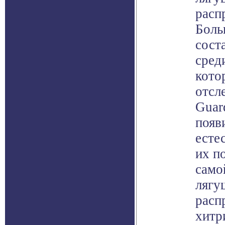
расп
Боль
сост
сред
кото
отсл
Guar
появ
есте
их п
само
лягу
расп
хитр