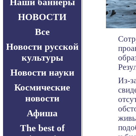
Наши баннеры
НОВОСТИ
Все
Сотр
Новости русской
проа
культуры
обра
Резу
Новости науки
Из-з
Космические
свид
новости
отсу
обст
Афиша
живы
The best of
подо