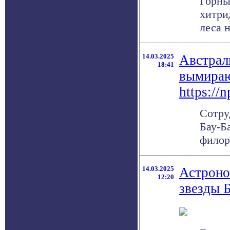
Горны
хитри
леса н
14.03.2025
Австрал
18:41
вымираю
https://
Сотру
Бау-Б
филор
14.03.2025
Астроно
12:20
звезды 