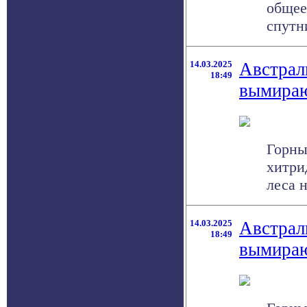
общее
спутни
14.03.2025
Австрал
18:49
вымираю
Горны
хитри
леса н
14.03.2025
Австрал
18:49
вымираю