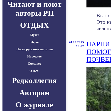
Читают и поют
авторы РП
Вы ко
Это н
ОТДЫХ
явлени
Музеи
Игры
20.03.2025
ПАРНИ
18:07
Песни русского застолья
ПОМОГ
Народное
ПОЧВЕ
Смешное
О НАС
Редколлегия
Авторам
О журнале