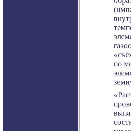
обра
(имп
внут
темп
элем
газо
«съё
по м
элем
земн
«Рас
пров
выпа
сост