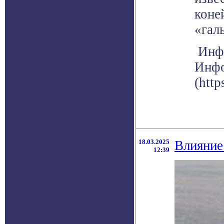
коне
«гал
Инфо
Инфо
(http
18.03.2025
Влияние
12:39