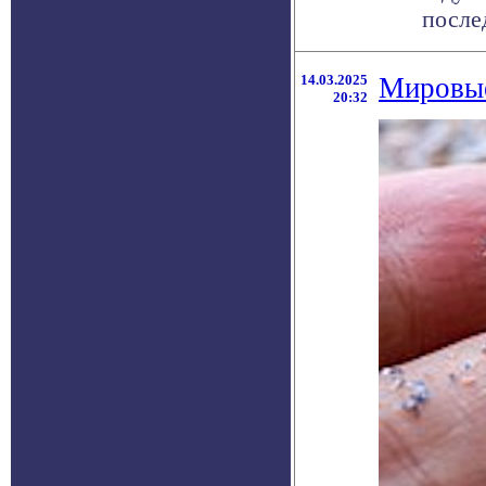
послед
14.03.2025
Мировые
20:32