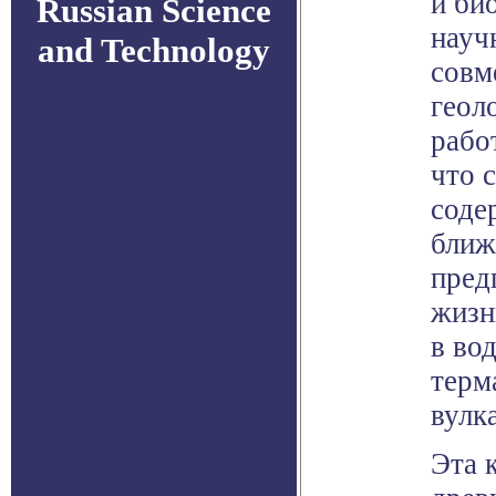
и би
Russian Science
науч
and Technology
совм
геол
рабо
что 
соде
ближ
пред
жизн
в во
терм
вулк
Эта 