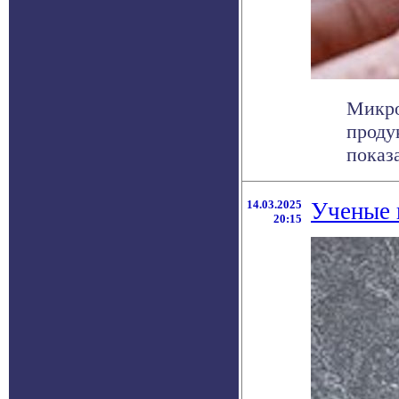
Микро
проду
показа
14.03.2025
Ученые 
20:15