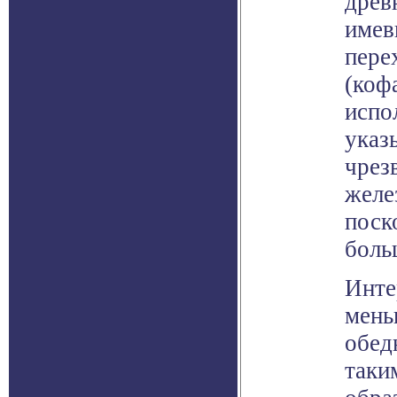
древ
имев
пере
(коф
испо
указ
чрез
желе
поск
боль
Инте
мень
обед
таки