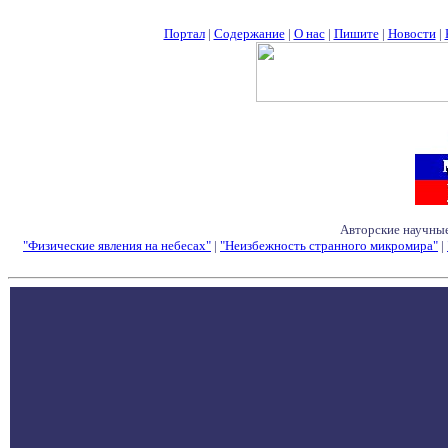
Портал
|
Содержание
|
О нас
|
Пишите
|
Новости
|
Авторские научные
"Физические явления на небесах"
|
"Неизбежность странного микромира"
|
Семинары - Конфе