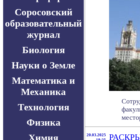
Соросовский
образовательный
журнал
Биология
Науки о Земле
Математика и
Механика
Сотру
Технология
факул
место
Физика
Химия
20.03.2025
РАСКР
18:25