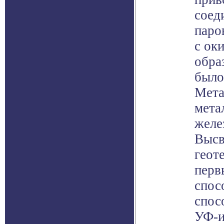
соед
паро
с ок
обра
было
Мета
мета
желе
Высв
геот
перв
спос
спос
УФ-и