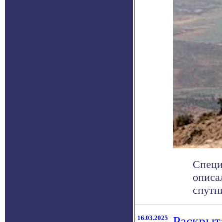
Специ
описа
спутни
16.03.2025
Раскрыт