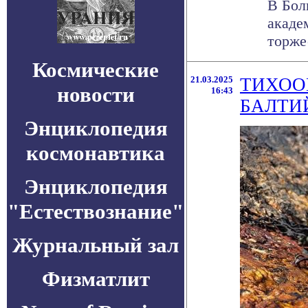
В Бол
акаде
торже
Космические
21.03.2025
ТИХОО
новости
16:43
БАЛТИ
Энциклопедия
космонавтика
Энциклопедия
"Естествознание"
Журнальный зал
Физматлит