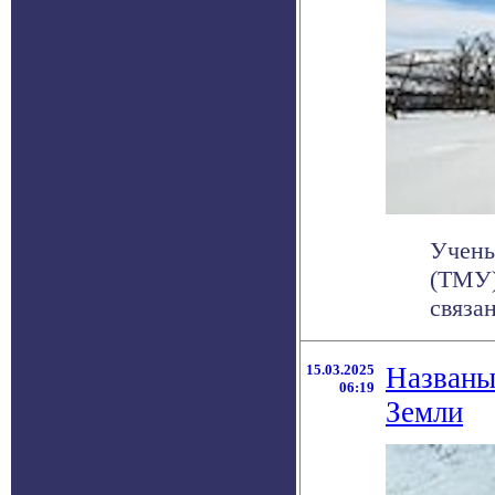
Учены
(ТМУ)
связа
15.03.2025
Названы
06:19
Земли