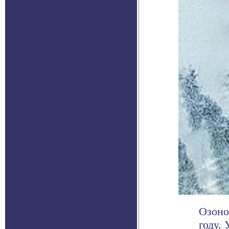
Озоно
году.