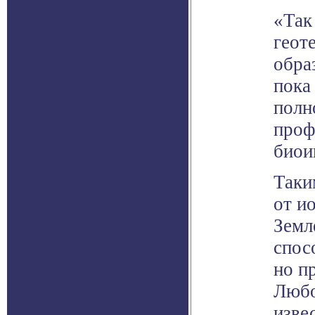
«Так
геот
образ
пока
полн
проф
биои
Таки
от и
Земл
спос
но п
Любо
изве