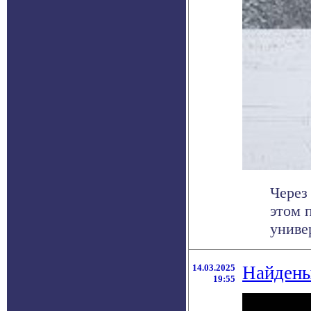
Через
этом 
униве
14.03.2025
Найдены
19:55