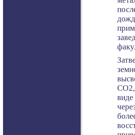
мета
посл
дожд
прим
заве
факу
Затв
земн
высв
СО2,
виде
чере
боле
восс
прив