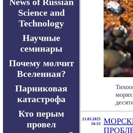
News of Russian
Science and
Technology
Научные
семинары
Почему молчит
Вселенная?
Парниковая
Тихоо
морях
катастрофа
десяти
Кто перым
21.03.2025
МОРСК
провел
16:35
ПРОБЛ