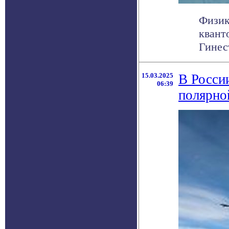
Физик
квант
Гинес
15.03.2025
В Росси
06:39
полярно