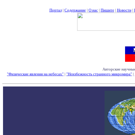
Портал
|
Содержание
|
О нас
|
Пишите
|
Новости
|
Авторские научные
"Физические явления на небесах"
|
"Неизбежность странного микромира"
|
Семинары - Конфе