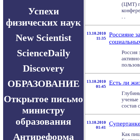
(ЦМТ) п
Успехи
конфере
. .
физических наук
13.10.2010
Россияне з
New Scientist
11:35
социальных
ScienceDaily
Россия 
активно
пользова
Discovery
ОБРАЗОВАНИЕ
13.10.2010
Есть ли жи
01:45
Глубины
Открытое письмо
ученые 
состав 
министру
образования
13.10.2010
Супертанке
01:41
Антиреформа
Как пиш