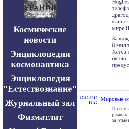
Hughes
телефо
драгоц
клиент
Космические
мире i
новости
За каж
8 милл
Хагса 
Энциклопедия
около 
космонавтика
предус
Энциклопедия
"Естествознание"
17.10.2010
Мировые от
Журнальный зал
18:25
По итог
Физматлит
рамках 
за отмет