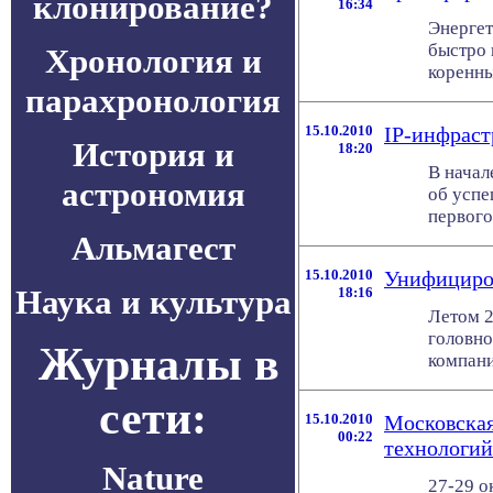
клонирование?
16:34
Энергет
быстро 
Хронология и
коренны
парахронология
15.10.2010
IP-инфраст
История и
18:20
В начал
астрономия
об успе
первого 
Альмагест
15.10.2010
Унифициров
Наука и культура
18:16
Летом 2
головно
Журналы в
компани
сети:
15.10.2010
Московская
00:22
технологий
Nature
27-29 о