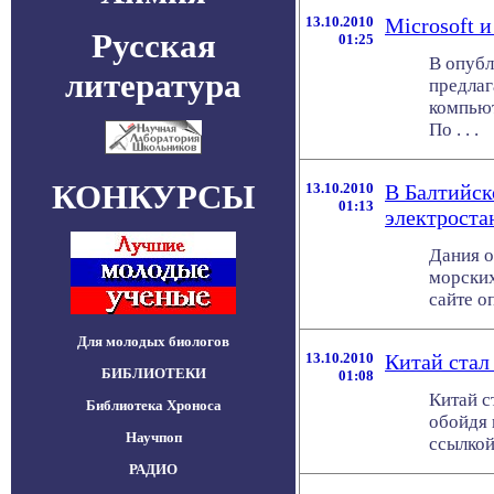
13.10.2010
Microsoft и
Русская
01:25
В опубл
литература
предлаг
компьют
По . . .
КОНКУРСЫ
13.10.2010
В Балтийск
01:13
электроста
Дания о
морских
сайте о
Для молодых биологов
13.10.2010
Китай стал
БИБЛИОТЕКИ
01:08
Китай с
Библиотека Хроноса
обойдя 
Научпоп
ссылкой
РАДИО