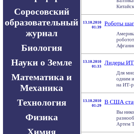
Балтика
Китайск
Соросовский
образовательный
13.10.2010
Роботы шаг
01:39
журнал
Америка
роботот
Биология
Афганист
Науки о Земле
13.10.2010
Лидеры ИТ
01:33
Для мно
Математика и
одним и
на ИТ-ры
Механика
Технология
13.10.2010
В США стар
01:29
Вы нико
Физика
разнооб
Артем Т
Химия