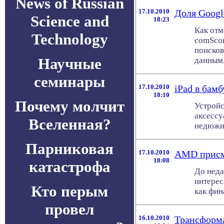
News of Russian
17.10.2010
Доля Goog
Science and
18:23
Как отм
Technology
comScor
поисков
Научные
данным, в
семинары
17.10.2010
iPad в бам
18:10
Почему молчит
Устройс
аксессу
Вселенная?
недюжин
Парниковая
17.10.2010
AMD присм
18:08
катастрофа
До неда
интерес
Кто перым
как фин
провел
16.10.2010
Трансформа