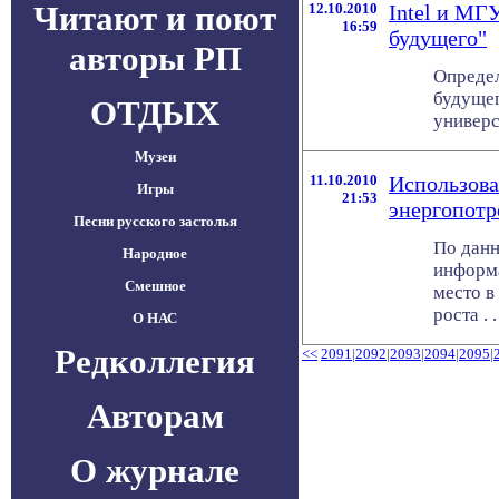
Читают и поют
12.10.2010
Intel и МГ
16:59
будущего"
авторы РП
Определ
будущег
ОТДЫХ
универс
Музеи
11.10.2010
Использова
Игры
21:53
энергопот
Песни русского застолья
По данн
Народное
информа
Смешное
место в
роста . .
О НАС
Редколлегия
<<
2091
|
2092
|
2093
|
2094
|
2095
|
Авторам
О журнале