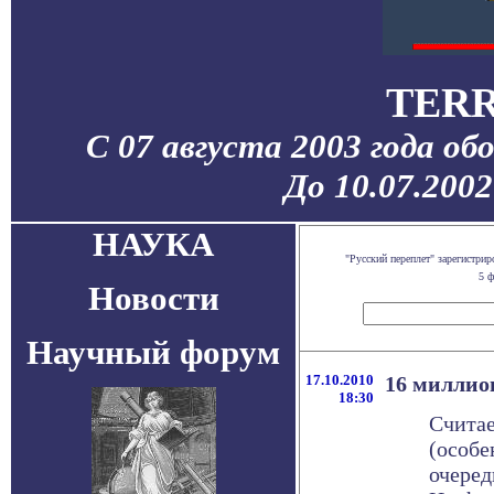
TERR
С 07 августа 2003 года об
До 10.07.200
НАУКА
"Русский переплет" зарегистр
5 ф
Новости
Научный форум
17.10.2010
16 миллион
18:30
Считае
(особе
очеред