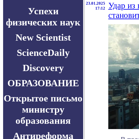
23.01.2025
Удар из
Успехи
17:12
станови
физических наук
New Scientist
ScienceDaily
Discovery
ОБРАЗОВАНИЕ
Открытое письмо
министру
образования
Антиреформа