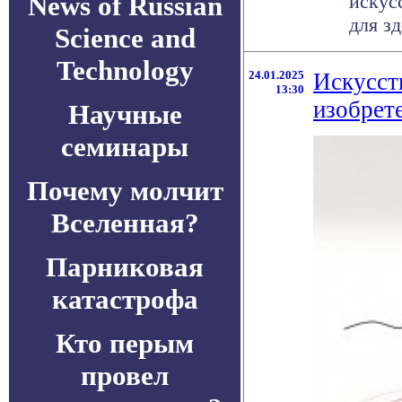
News of Russian
искус
для з
Science and
Technology
24.01.2025
Искусст
13:30
изобрет
Научные
семинары
Почему молчит
Вселенная?
Парниковая
катастрофа
Кто перым
провел