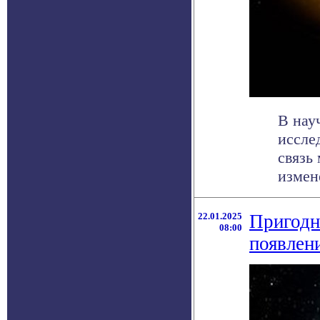
В нау
иссле
связь
измене
22.01.2025
Пригодн
08:00
появлен