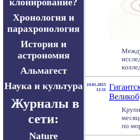
клонирование?
Хронология и
парахронология
История и
Между
астрономия
иссле
колле
Альмагест
Наука и культура
24.01.2025
Гигантс
12:11
Великоб
Журналы в
Крупн
сети:
месяц
по мо
Nature