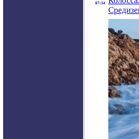
Колосса
07:34
Средизе