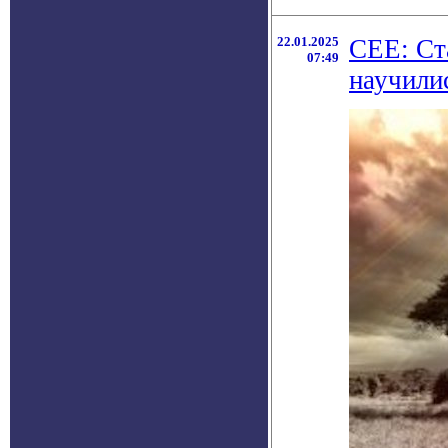
22.01.2025
CEE: Ста
07:49
научили