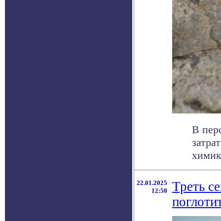
В пер
затра
химик
22.01.2025
Треть с
12:50
поглоти