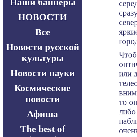
Наши баннеры
сере
сраз
НОВОСТИ
севе
Все
ярки
горо
Новости русской
Чтоб
культуры
опти
Новости науки
или 
теле
Космические
вним
новости
то о
либо
Афиша
набл
The best of
очен