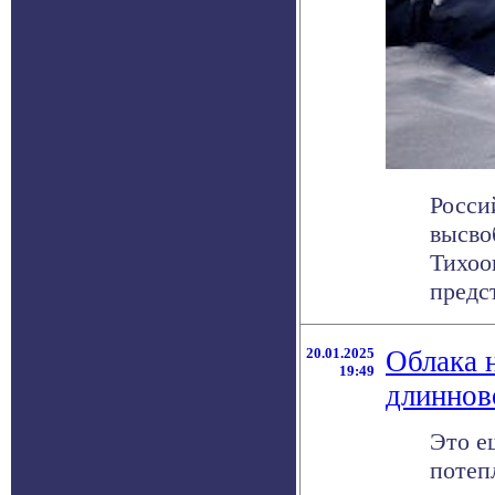
Росси
высво
Тихоо
предст
20.01.2025
Облака 
19:49
длиннов
Это е
потеп