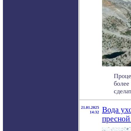
Проце
более
сдела
21.01.2025
Вода ух
14:32
пресной