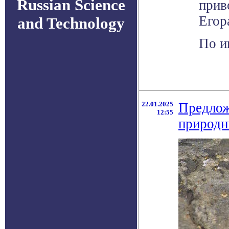
Russian Science
прив
Егор
and Technology
По и
22.01.2025
Предлож
12:55
природн