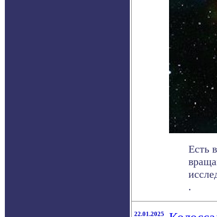
Есть 
враща
иссле
.
22.01.2025