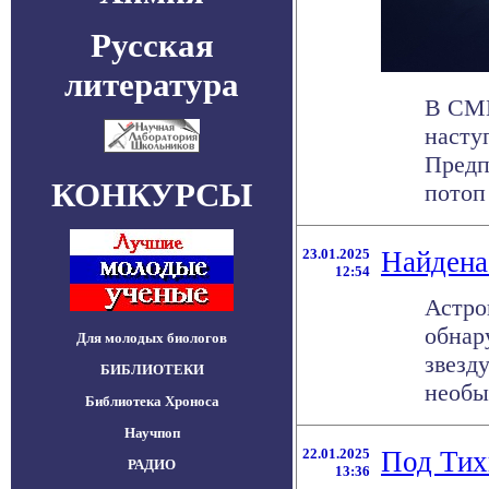
Русская
литература
В СМИ
насту
Предп
КОНКУРСЫ
потоп 
23.01.2025
Найдена
12:54
Астро
обнар
Для молодых биологов
звезду
БИБЛИОТЕКИ
необыч
Библиотека Хроноса
Научпоп
22.01.2025
Под Тих
РАДИО
13:36