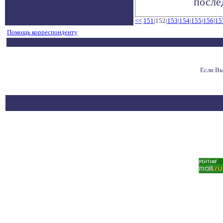
после
<<
151
|152|
153
|
154
|
155
|
156
|
15
Помощь корреспонденту
Если Вы