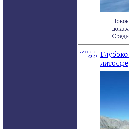
Новое
доказ
Средиз
22.01.2025
Глубоко
03:08
литосфе