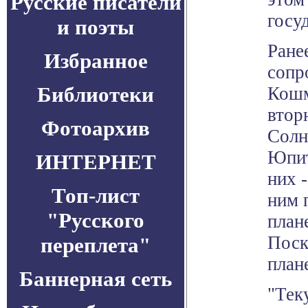
Русские писатели
госу
и поэты
Ране
Избранное
сопр
Библиотеки
Кошм
втор
Фотоархив
Солн
Юпит
ИНТЕРНЕТ
них 
Топ-лист
ним 
"Русского
план
Поск
переплета"
план
Баннерная сеть
"Тек