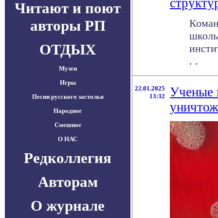
структу
Читают и поют
авторы РП
Коман
школы
ОТДЫХ
инсти
. .
Музеи
Игры
22.01.2025
Ученые 
13:32
Песни русского застолья
уничтож
Народное
Смешное
О НАС
Редколлегия
Авторам
О журнале