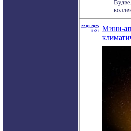
Вудве
колле
22.01.2025
Мини-ап
11:21
климати