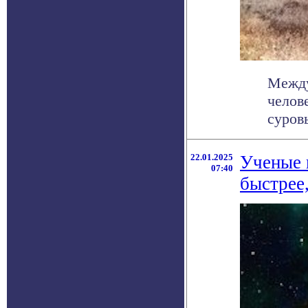
Между
челов
суров
22.01.2025
Ученые 
07:40
быстрее