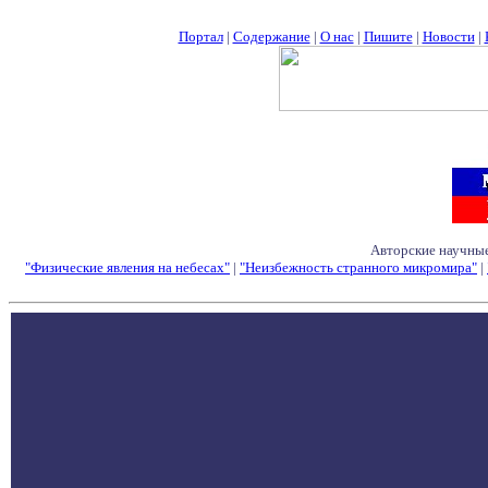
Портал
|
Содержание
|
О нас
|
Пишите
|
Новости
|
Авторские научные
"Физические явления на небесах"
|
"Неизбежность странного микромира"
|
Семинары - Конфе