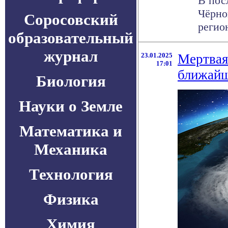
В пос
Чёрно
Соросовский
регион
образовательный
журнал
23.01.2025
Мертвая
17:01
ближайш
Биология
Науки о Земле
Математика и
Механика
Технология
Физика
Химия