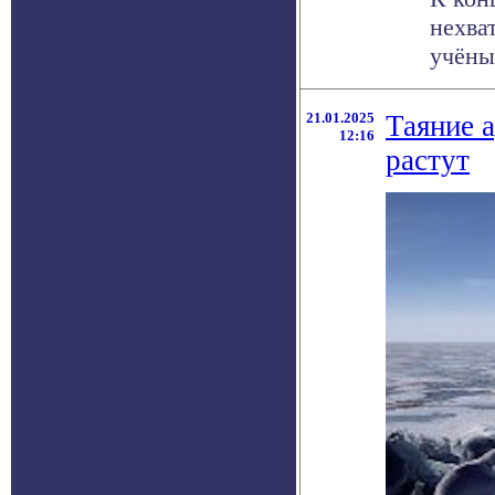
нехва
учёные
21.01.2025
Таяние 
12:16
растут