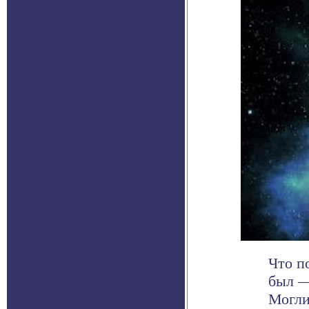
Что п
был —
Могли