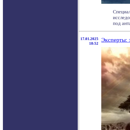
Специал
исследо
под анта
17.01.2025
Эксперты: 
18:52