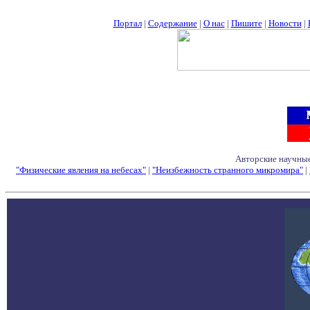
Портал
|
Содержание
|
О нас
|
Пишите
|
Новости
|
Авторские научные
"Физические явления на небесах"
|
"Неизбежность странного микромира"
|
Семинары - Конфе