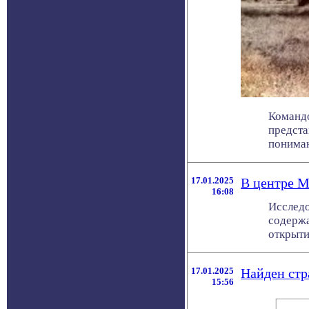
Командо
предста
понимани
17.01.2025
В центре М
16:08
Исследо
содержа
открытие
17.01.2025
Найден стр
15:56