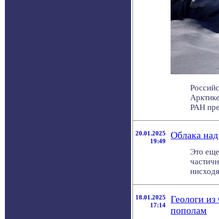
Российс
Арктике
РАН пред
20.01.2025
Облака над
19:49
Это еще
частичн
нисходящ
18.01.2025
Геологи из
17:14
пополам