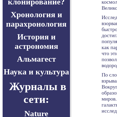
клонирование?
космол
Велик
Хронология и
Исслед
парахронология
взорва
быстро
История и
достиг
популя
астрономия
как па
что эт
Альмагест
позвол
водоро
Наука и культура
По сло
взрыва
Журналы в
Вокруг
образо
сети:
миров.
галакт
исслед
Nature