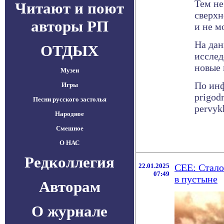
Тем не
Читают и поют
сверхн
авторы РП
и не м
На дан
ОТДЫХ
исслед
новые 
Музеи
По инф
Игры
prigod
Песни русского застолья
pervyk
Народное
Смешное
О НАС
Редколлегия
22.01.2025
CEE: Стало
07:49
в пустыне
Авторам
О журнале