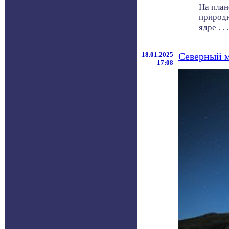
На план
природн
ядре . . .
18.01.2025
Северный м
17:08