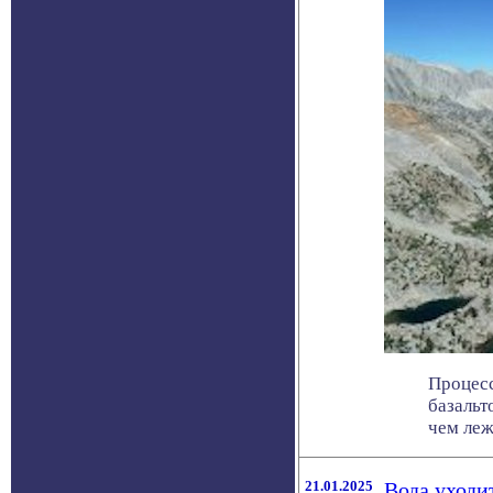
Процесс
базальт
чем лежа
21.01.2025
Вода уходи