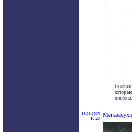
Геофизи
которые
инновац
18.01.2025
Мегазасухи
16:23