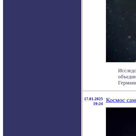
Исследо
объедин
Германи
17.01.2025
Космос сам
19:24