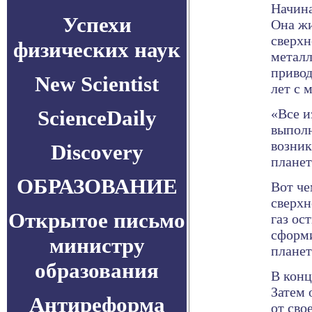
Начина
Успехи
Она жи
сверхн
физических наук
металл
привод
New Scientist
лет с 
ScienceDaily
«Все и
выполн
возник
Discovery
планет
ОБРАЗОВАНИЕ
Вот че
сверхн
Открытое письмо
газ ос
сформи
министру
планет
образования
В конц
Затем 
Антиреформа
от сво