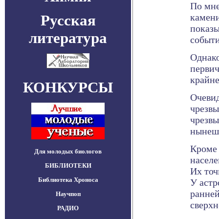
По мне
Русская
камени
показы
литература
событи
Однако
первич
крайне
КОНКУРСЫ
Очевид
чрезвы
чрезвы
нынеш
Кроме 
Для молодых биологов
населе
БИБЛИОТЕКИ
Их точ
Библиотека Хроноса
У астр
ранней
Научпоп
сверхн
РАДИО