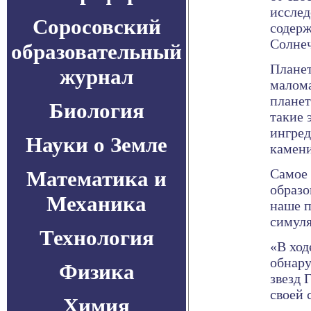
исслед
Соросовский
содерж
Солнеч
образовательный
Планет
журнал
малома
планет
Биология
такие 
ингред
Науки о Земле
камени
Самое 
Математика и
образо
Механика
наше п
симуля
Технология
«В ход
обнару
Физика
звезд 
своей 
Химия