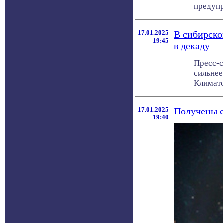
предупр
17.01.2025
В сибирско
19:45
в декаду
Пресс-с
сильнее
Климатол
17.01.2025
Получены с
19:40