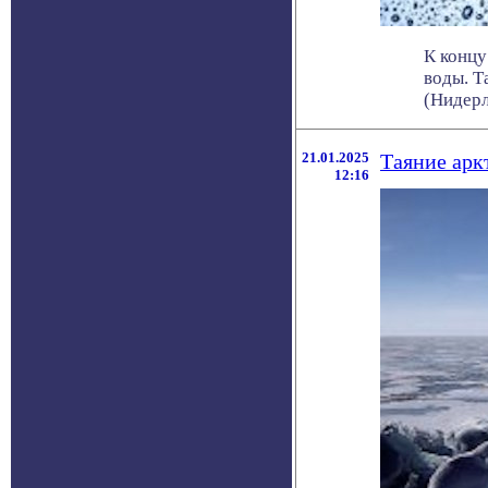
К концу
воды. Т
(Нидерл
21.01.2025
Таяние арк
12:16