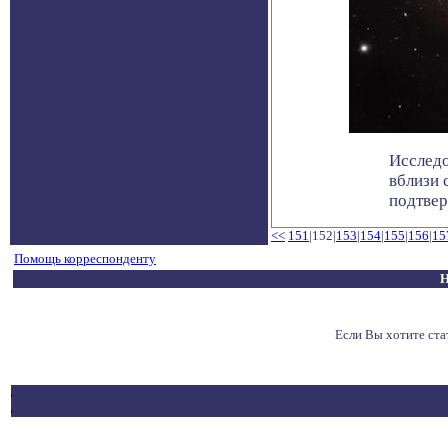
Исследо
вблизи 
подтверж
<<
151
|152|
153
|
154
|
155
|
156
|
15
Помощь корреспонденту
Н
Если Вы хотите ст