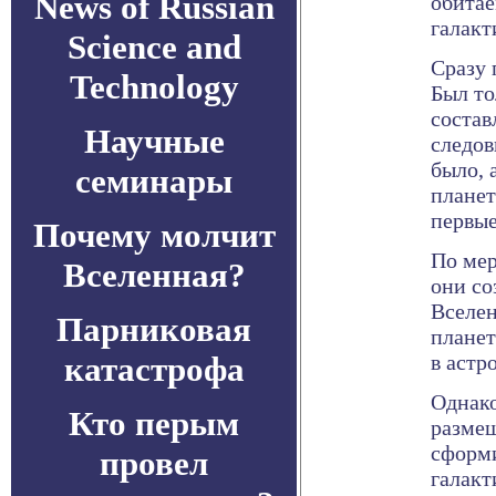
News of Russian
обитае
галакт
Science and
Сразу 
Technology
Был то
состав
Научные
следов
было, 
семинары
планет
первые
Почему молчит
По мер
Вселенная?
они со
Вселен
Парниковая
планет
катастрофа
в астр
Однако
Кто перым
размещ
сформи
провел
галакт