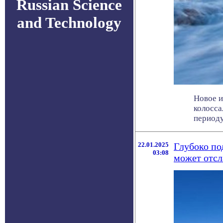
Russian Science
and Technology
Новое и
колосса
периоду, 
22.01.2025
Глубоко по
03:08
может отсл