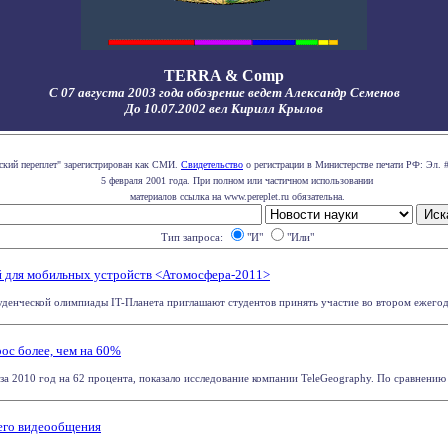
TERRA & Comp
С 07 августа 2003 года обозрение ведет Александр Семенов
До 10.07.2002 вел Кирилл Крылов
ский переплет" зарегистрирован как СМИ.
Свидетельство
о регистрации в Министерстве печати РФ: Эл. 
5 февраля 2001 года. При полном или частичном использовании
материалов ссылка на www.pereplet.ru обязательна.
Тип запроса:
"И"
"Или"
й для мобильных устройств <Атомосфера-2011>
туденческой олимпиады IT-Планета приглашают студентов принять участие во втором ежегод
ос более, чем на 60%
а 2010 год на 62 процента, показало исследование компании TeleGeography. По сравнению с
него видеообщения