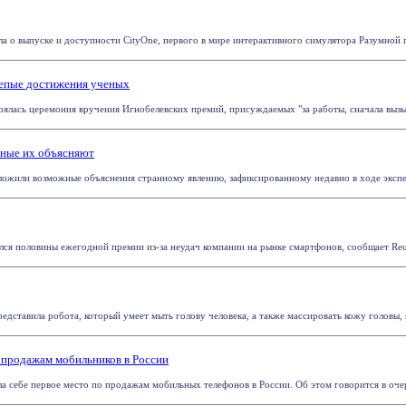
 о выпуске и доступности CityOne, первого в мире интерактивного симулятора Разумной пла
лепые достижения ученых
оялась церемония вручения Игнобелевских премий, присуждаемых "за работы, сначала вызыв
еные их объясняют
ложили возможные объяснения странному явлению, зафиксированному недавно в ходе экспер
лся половины ежегодной премии из-за неудач компании на рынке смартфонов, сообщает Reuter
едставила робота, который умеет мыть голову человека, а также массировать кожу головы, пе
о продажам мобильников в России
а себе первое место по продажам мобильных телефонов в России. Об этом говорится в очере