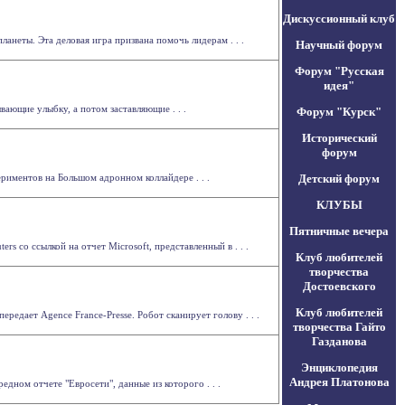
Дискуссионный клуб
неты. Эта деловая игра призвана помочь лидерам . . .
Научный форум
Форум "Русская
идея"
ающие улыбку, а потом заставляющие . . .
Форум "Курск"
Исторический
форум
иментов на Большом адронном коллайдере . . .
Детский форум
КЛУБЫ
Пятничные вечера
s со ссылкой на отчет Microsoft, представленный в . . .
Клуб любителей
творчества
Достоевского
Клуб любителей
редает Agence France-Presse. Робот сканирует голову . . .
творчества Гайто
Газданова
Энциклопедия
Андрея Платонова
дном отчете "Евросети", данные из которого . . .