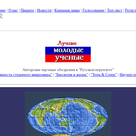
ние
|
О нас
|
Пишите
|
Новости
|
Книжная лавка
|
Голосование
|
Топ-лист
|
Регис
Авторские научные обозрения в "Русском переплете"
жность странного микромира"
|
"Биология и жизнь"
|
"Terra & Comp"
|
Научно-п
Семинары - Конференции - Симпозиумы - Конкурсы