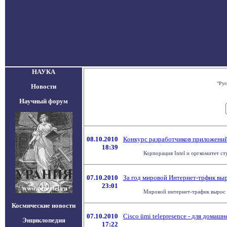
НАУКА
"Рус
Новости
Научный форум
08.10.2010
Конкурс разработчиков приложени
18:39
Корпорация Intel и оргкомитет с
07.10.2010
За год мировой Интернет-трфик выр
23:01
Мировой интернет-трафик вырос з
Космические новости
07.10.2010
Cisco ūmi telepresence - для домаш
Энциклопедия
17:22