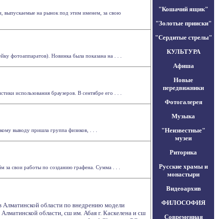
"Кошачий ящик"
, выпускаемые на рынок под этим именем, за свою
"Золотые прииски"
"Сердитые стрелы"
КУЛЬТУРА
у фотоаппаратов). Новинка была показана на . . .
Афиша
Новые
передвижники
тики использования браузеров. В сентябре его . . .
Фотогалерея
Музыка
"Неизвестные"
ому выводу пришла группа физиков, . . .
музеи
Риторика
Русские храмы и
 за свои работы по созданию графена. Сумма . . .
монастыри
Видеоархив
ФИЛОСОФИЯ
 в Алматинской области по внедрению модели
Алматинской области, сш им. Абая г. Каскелена и сш
Современная