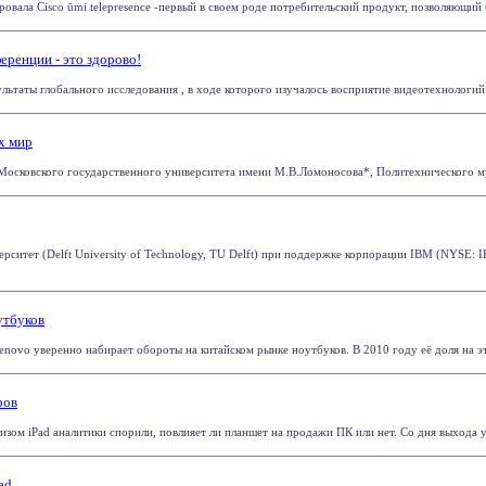
ровала Cisco ūmi telepresence -первый в своем роде потребительский продукт, позволяющий 
еренции - это здорово!
льтаты глобального исследования , в ходе которого изучалось восприятие видеотехнологий 
х мир
Московского государственного университета имени М.В.Ломоносова*, Политехнического муз
рситет (Delft University of Technology, TU Delft) при поддержке корпорации IBM (NYSE: 
утбуков
novo уверенно набирает обороты на китайском рынке ноутбуков. В 2010 году её доля на это
ров
изом iPad аналитики спорили, повлияет ли планшет на продажи ПК или нет. Со дня выхода у
ad