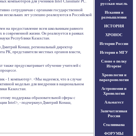
ых компьютеров для учеников Intel Classmate PC.
русская мысль
ктивно сотрудничая с органами государственной
Искания и
ии нескольких лет успешно реализуются в Российской
размышления
ИСТОРИЯ
лен на предоставление всем школьникам равного
 в современной жизни. Он реализуется в рамках
ХРОНОС
науки Республики Казахстан.
История России
ли Дмитрий Конаш, региональный директор
та РК, представители местных органов власти,
История в МГУ
Слово о полку
кт также предусматривает обучение учителей с
Игореве
процессе.
Хронология и
к - 1 компьютер>. <Мы надеемся, что в случае
парахронология
ективной моделью для внедрения в национальном
Астрономия и
ики Казахстан.
Хронология
оэтому поддержка образовательной сферы с
Альмагест
ии Intel>, - подчеркнул Дмитрий Конаш,
Запечатленная
Россия
Сталиниана
ФОРУМЫ