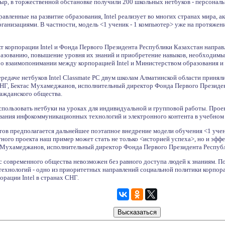
ыр, в торжественной обстановке получили 200 школьных нетбуков - персональн
вленные на развитие образования, Intel реализует во многих странах мира, а
ганизациями. В частности, модель <1 ученик - 1 компьютер> уже на протяжен
 корпорации Intel и Фонда Первого Президента Республики Казахстан направ
разованию, повышение уровня их знаний и приобретение навыков, необходимых
 взаимопонимании между корпорацией Intel и Министерством образования и 
ередаче нетбуков Intel Classmate PC двум школам Алматинской области приня
 СНГ, Бектас Мухамеджанов, исполнительный директор Фонда Первого Президен
ражданского общества.
спользовать нетбуки на уроках для индивидуальной и групповой работы. Прое
вания инфокоммуникационных технологий и электронного контента в учебном 
тов предполагается дальнейшее поэтапное внедрение модели обучения <1 учени
ного проекта наш пример может стать не только <историей успеха>, но и эфф
с Мухамеджанов, исполнительный директор Фонда Первого Президента Республ
 современного общества невозможен без равного доступа людей к знаниям. П
нологий - одно из приоритетных направлений социальной политики корпорац
рации Intel в странах СНГ.