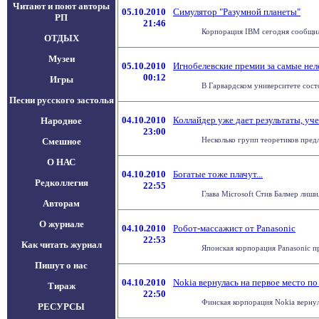
Читают и поют авторы
05.10.2010
Симулятор "Разумной планеты"
РП
21:46
Корпорация IBM сегодня сообщила
ОТДЫХ
Музеи
05.10.2010
Игнобелевские премии за самые не
00:12
Игры
В Гарвардском университете сост
Песни русского застолья
04.10.2010
Коллайдер уже дает результаты, уч
Народное
23:00
Несколько групп теоретиков пред
Смешное
О НАС
04.10.2010
Богатые тоже плачут...
Редколлегия
22:55
Глава Microsoft Стив Балмер лиши
Авторам
О журнале
04.10.2010
Робот-массажист от Panasonic
22:53
Как читать журнал
Японская корпорация Panasonic пр
Пишут о нас
04.10.2010
Nokia вернулась на первое место п
Тираж
22:50
Финская корпорация Nokia вернул
РЕСУРСЫ