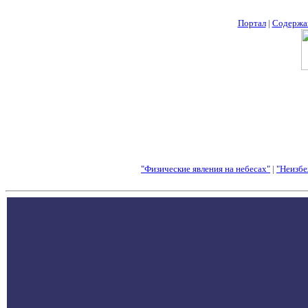
Портал
|
Содержа
"Физические явления на небесах"
|
"Неизбе