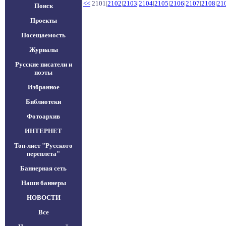
<<
2101|
2102
|
2103
|
2104
|
2105
|
2106
|
2107
|
2108
|
21
Поиск
Проекты
Посещаемость
Журналы
Русские писатели и
поэты
Избранное
Библиотеки
Фотоархив
ИНТЕРНЕТ
Топ-лист "Русского
переплета"
Баннерная сеть
Наши баннеры
НОВОСТИ
Все