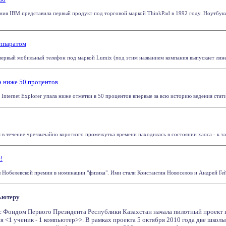
ния IBM представила первый продукт под торговой маркой ThinkPad в 1992 году. Ноутбуки
аппаратом
первый мобильный телефон под маркой Lumix (под этим названием компания выпускает линейк
ла ниже 50 процентов
 Internet Explorer упала ниже отметки в 50 процентов впервые за всю историю ведения статис
в течение чрезвычайно короткого промежутка времени находилась в состоянии хаоса - к так
!
 Нобелевской премии в номинации "физика". Ими стали Константин Новоселов и Андрей Гейм
ьютеру
 с Фондом Первого Президента Республики Казахстан начала пилотный проект
 <1 ученик - 1 компьютер>>. В рамках проекта 5 октября 2010 года две школы 