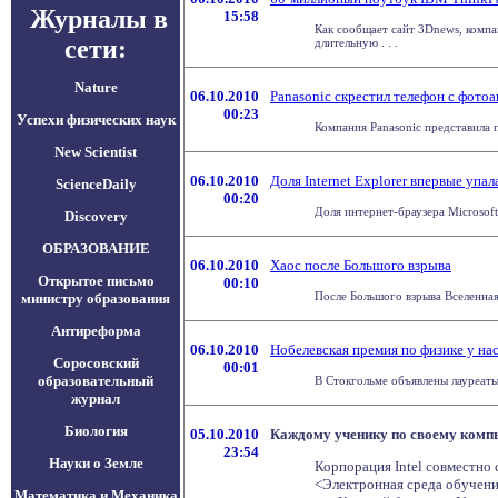
Журналы в
15:58
Как сообщает сайт 3Dnews, компа
сети:
длительную . . .
Nature
06.10.2010
Panasonic скрестил телефон с фото
00:23
Успехи физических наук
Компания Panasonic представила 
New Scientist
06.10.2010
Доля Internet Explorer впервые упа
ScienceDaily
00:20
Доля интернет-браузера Microsoft
Discovery
ОБРАЗОВАНИЕ
06.10.2010
Хаос после Большого взрыва
Открытое письмо
00:10
После Большого взрыва Вселенная 
министру образования
Антиреформа
06.10.2010
Нобелевская премия по физике у нас
Соросовский
00:01
образовательный
В Стокгольме объявлены лауреаты
журнал
Биология
05.10.2010
Каждому ученику по своему комп
23:54
Науки о Земле
Корпорация Intel совместно
<Электронная среда обучения
Математика и Механика