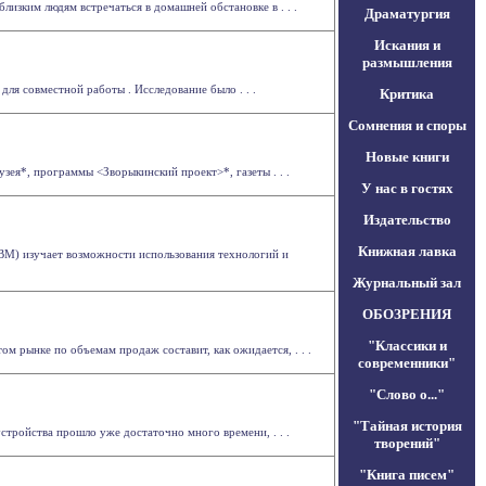
близким людям встречаться в домашней обстановке в . . .
Драматургия
Искания и
размышления
для совместной работы . Исследование было . . .
Критика
Сомнения и споры
Новые книги
ея*, программы <Зворыкинский проект>*, газеты . . .
У нас в гостях
Издательство
Книжная лавка
IBM) изучает возможности использования технологий и
Журнальный зал
ОБОЗРЕНИЯ
"Классики и
м рынке по объемам продаж составит, как ожидается, . . .
современники"
"Слово о..."
"Тайная история
стройства прошло уже достаточно много времени, . . .
творений"
"Книга писем"