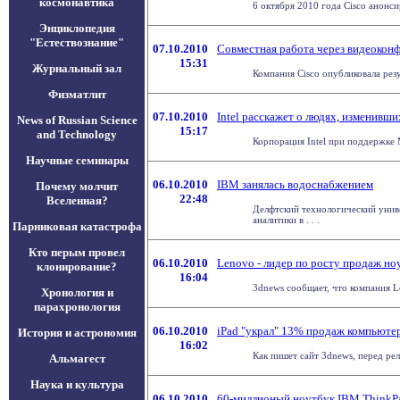
космонавтика
6 октября 2010 года Cisco анонси
Энциклопедия
"Естествознание"
07.10.2010
Совместная работа через видеоконф
15:31
Журнальный зал
Компания Cisco опубликовала резу
Физматлит
07.10.2010
Intel расскажет о людях, изменивши
News of Russian Science
15:17
and Technology
Корпорация Intel при поддержке 
Научные семинары
06.10.2010
IBM занялась водоснабжением
Почему молчит
22:48
Вселенная?
Делфтский технологический униве
аналитики в . . .
Парниковая катастрофа
Кто перым провел
06.10.2010
Lenovo - лидер по росту продаж но
клонирование?
16:04
3dnews сообщает, что компания Le
Хронология и
парахронология
06.10.2010
iPad "украл" 13% продаж компьюте
История и астрономия
16:02
Как пишет сайт 3dnews, перед рел
Альмагест
Наука и культура
06.10.2010
60-миллионый ноутбук IBM ThinkP