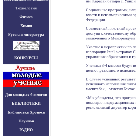
им. Карасай батыра с. Ушкон
Технология
Социальные программы, напра
власти и некоммерческими ор
Физика
Федерации.
Химия
Совместный пилотный проект
доступа к качественному об
Русская литература
заключенного Меморандума о
Участие в мероприятии по п
корпорации Intel в странах
управления образования и г
КОНКУРСЫ
Ученики 3-4 классов будут и
целью правильного использо
В случае успешных результа
успешного исполнения пилот
масштабе>, - отметил Бекта
Для молодых биологов
<Мы убеждены, что прогресс
помощью информационных тех
БИБЛИОТЕКИ
региональный директор корпо
Библиотека Хроноса
Научпоп
РАДИО