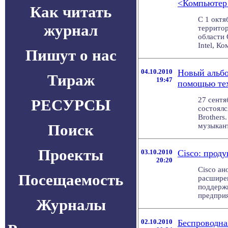
<Компьютер 
Как читать
С 1 октя
журнал
территор
области
Intel, К
Пишут о нас
04.10.2010
Новый альбо
Тираж
19:47
помощью тех
27 сентя
РЕСУРСЫ
состоялс
Brothers
Поиск
музыкант
Проекты
03.10.2010
Cisco: проду
20:20
Cisco ан
Посещаемость
расшире
поддерж
предприя
Журналы
02.10.2010
Беспроводна