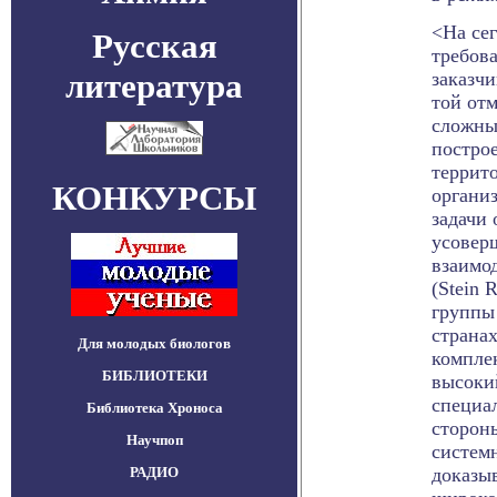
<На се
Русская
требов
литература
заказч
той отм
сложны
постро
террит
КОНКУРСЫ
органи
задачи
усовер
взаимод
(Stein 
группы 
страна
Для молодых биологов
компле
БИБЛИОТЕКИ
высоки
специал
Библиотека Хроноса
стороны
Научпоп
системн
РАДИО
доказыв