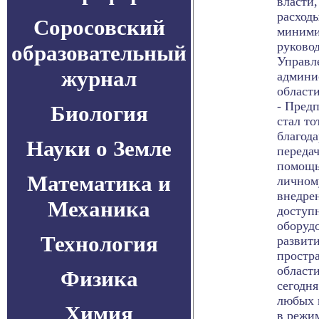
власти
расход
Соросовский
миними
руково
образовательный
Управл
журнал
админи
област
- Пред
Биология
стал то
благод
Науки о Земле
передач
помощь
Математика и
личном
внедрен
Механика
доступ
оборудо
Технология
развит
простр
област
Физика
сегодн
любых 
Химия
в режи