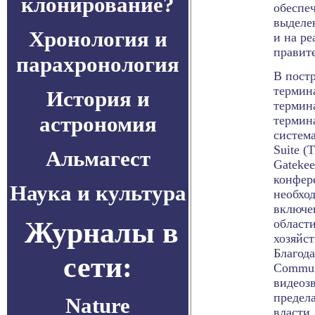
клонирование?
обеспеч
выделе
Хронология и
и на р
правит
парахронология
В пост
термин
История и
термин
астрономия
термин
систем
Suite (
Альмагест
Gatekee
конфер
Наука и культура
необхо
включе
Журналы в
области
хозяйс
Благода
сети:
Communi
видеозв
предел
Nature
власти.