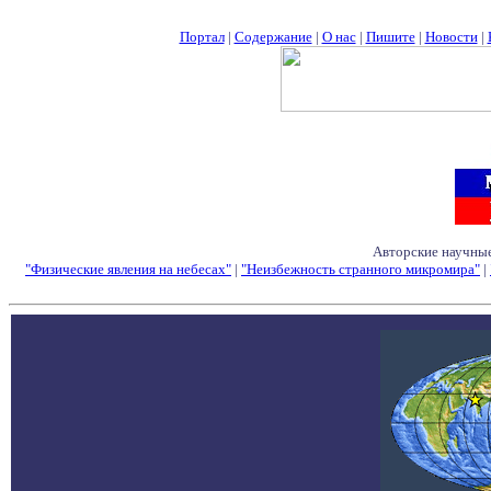
Портал
|
Содержание
|
О нас
|
Пишите
|
Новости
|
Авторские научные
"Физические явления на небесах"
|
"Неизбежность странного микромира"
|
Семинары - Конфе