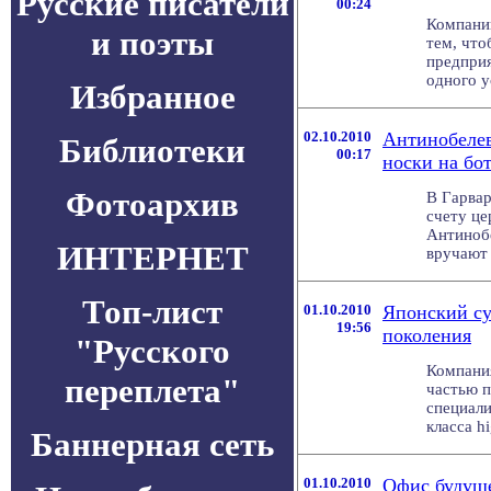
Русские писатели
00:24
Компании
и поэты
тем, что
предприя
одного у
Избранное
02.10.2010
Антинобелев
Библиотеки
00:17
носки на бо
Фотоархив
В Гарвар
счету це
Антинобе
ИНТЕРНЕТ
вручают 
Топ-лист
01.10.2010
Японский с
19:56
поколения
"Русского
Компания
переплета"
частью п
специали
класса hi
Баннерная сеть
01.10.2010
Офис будуще