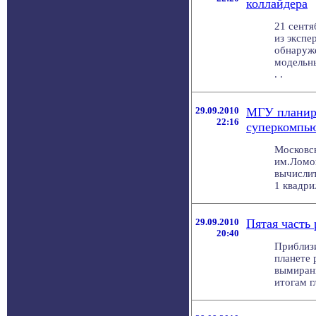
коллайдера
21 сентя
из экспе
обнаруже
модельны
. .
29.09.2010
МГУ планиру
22:16
суперкомпь
Московс
им.Ломон
вычисли
1 квадрил
29.09.2010
Пятая часть
20:40
Приблиз
планете 
вымирани
итогам г