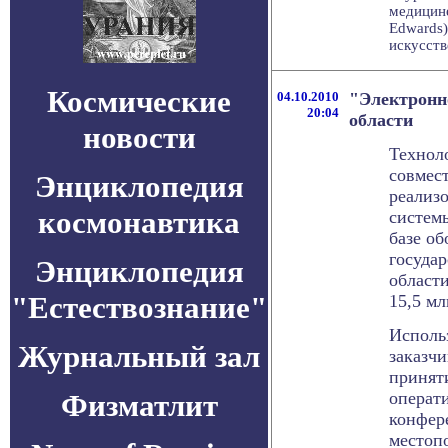
медицине
Edwards)
искусстве
Космические
04.10.2010
"Электронн
20:04
области
новости
Техноло
совмес
Энциклопедия
реализо
космонавтика
систем
базе об
госуда
Энциклопедия
области
"Естествознание"
15,5 мл
Исполь
Журнальный зал
заказч
принят
Физматлит
операт
конфер
местоп