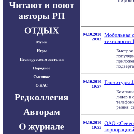
широко
Читают и поют
авторы РП
ОТДЫХ
04.10.2010
Мобильная с
20:02
технологии 
Музеи
Игры
Быстрое
популяр
Песни русского застолья
приложен
подверга
Народное
Смешное
04.10.2010
Гарнитуры J
О НАС
19:57
Компания
Редколлегия
лидер в 
телефонн
рынка: c
Авторам
04.10.2010
ОАО <Северо
О журнале
19:55
корпорацией