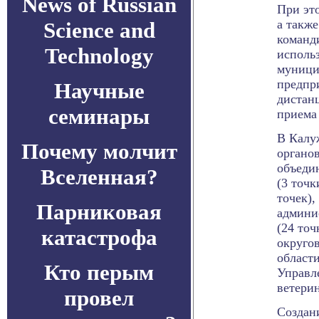
News of Russian
При эт
а также
Science and
команд
Technology
использ
муници
предпр
Научные
дистан
семинары
приема
В Калу
Почему молчит
органо
объеди
Вселенная?
(3 точк
точек),
Парниковая
админи
(24 точ
катастрофа
округов
области
Кто перым
Управл
ветерин
провел
Создан