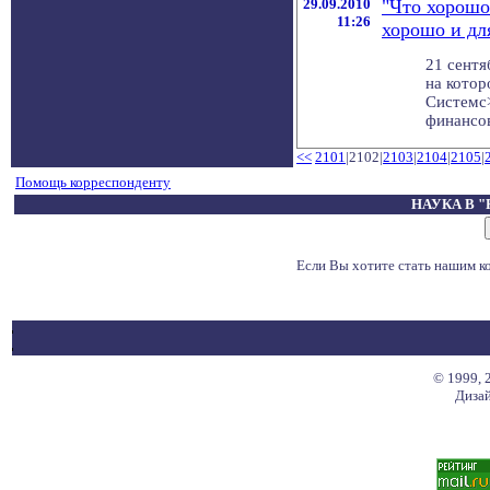
29.09.2010
"Что хорошо
11:26
хорошо и дл
21 сентя
на кото
Системс>
финансов
<<
2101
|2102|
2103
|
2104
|
2105
|
Помощь корреспонденту
НАУКА В 
Если Вы хотите стать нашим 
© 1999, 
Дизай