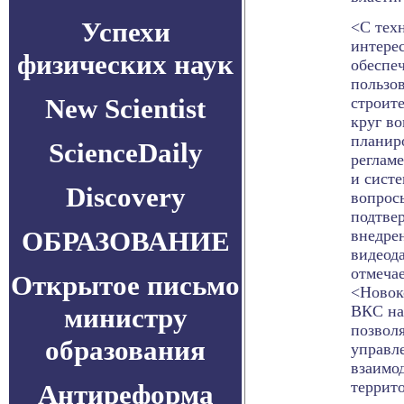
Успехи
<С техн
интере
физических наук
обеспе
пользов
New Scientist
строит
круг во
планир
ScienceDaily
реглам
и сист
Discovery
вопрос
подтвер
ОБРАЗОВАНИЕ
внедре
видеода
отмеча
Открытое письмо
<Новок
министру
ВКС на
позвол
образования
управл
взаимо
террит
Антиреформа