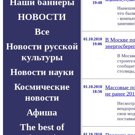
Наши баннеры
19:48
Нынешни
что были
НОВОСТИ
- компью
заменяют 
Все
01.10.2010
В Москве по
Новости русской
19:06
энергосбере
культуры
В Москве
строител
сообщает
Новости науки
столицы,
Космические
01.10.2010
Массовые п
18:56
не ранее 201
новости
Несмотря
вендоров
Афиша
свои мод
поставки 
The best of
01.10.2010