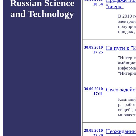
Продажи пол
Russian Science
18:54
"вверх"
and Technology
В 2010 г
электрон
полупров
продаж д
30.09.2010
На пути к "
17:25
"Интерне
амбицио
информац
"Интерне
30.09.2010
Cisco задей
17:11
Компания
разработ
вещей", 
множеств
29.09.2010
Неожиданные
22:20