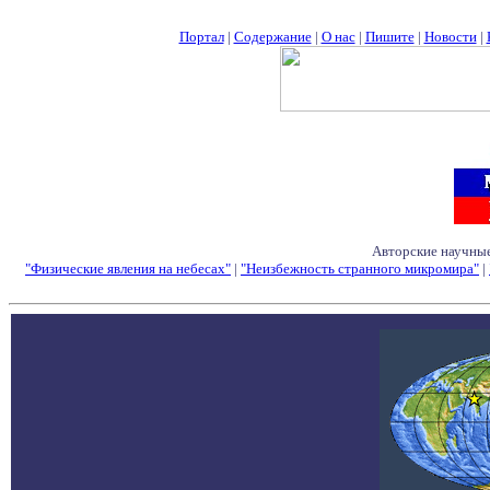
Портал
|
Содержание
|
О нас
|
Пишите
|
Новости
|
Авторские научные
"Физические явления на небесах"
|
"Неизбежность странного микромира"
|
Семинары - Конфе