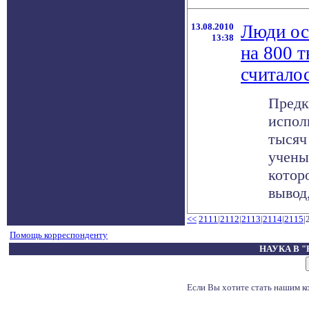
13.08.2010
Люди ос
13:38
на 800 т
считало
Предк
испол
тысяч
учены
котор
вывод, 
<<
2111
|
2112
|
2113
|
2114
|
2115
|
Помощь корреспонденту
НАУКА В 
Если Вы хотите стать нашим 