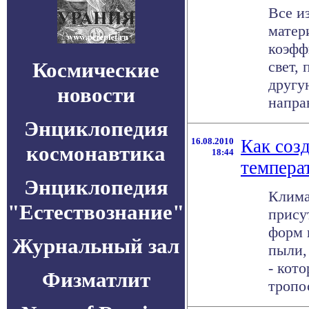
Все и
матер
коэфф
Космические
свет, 
другу
новости
направ
Энциклопедия
16.08.2010
Как соз
космонавтика
18:44
темпера
Энциклопедия
Клима
"Естествознание"
прису
форм 
Журнальный зал
пыли,
- кот
Физматлит
тропос