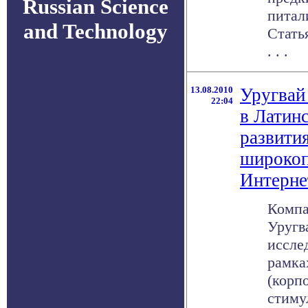
Russian Science
питал
and Technology
Стать
. . .
13.08.2010
Уругвай
22:04
в Латин
развити
широкоп
Интерне
Компа
Уругв
иссле
рамка
(корп
стиму