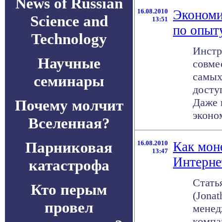
News of Russian
16.08.2010
Экономи
Science and
13:51
по опыт
Technology
Инстр
Научные
совме
самых
семинары
досту
Даже 
Почему молчит
эконом
Вселенная?
Парниковая
16.08.2010
Как мон
13:47
Интерне
катастрофа
Стать
Кто перым
(Jona
провел
менед
компа