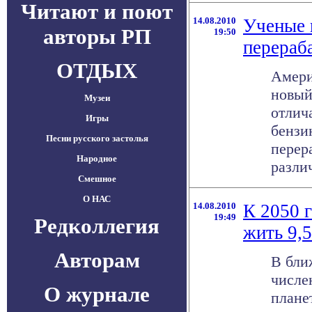
Читают и поют
14.08.2010
Ученые 
авторы РП
19:50
перераб
ОТДЫХ
Амери
новый
Музеи
отлич
Игры
бензи
Песни русского застолья
перер
Народное
различ
Смешное
О НАС
14.08.2010
К 2050 г
19:49
Редколлегия
жить 9,
Авторам
В бли
числе
О журнале
плане