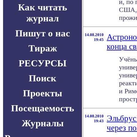
и, по
Как читать
США, 
журнал
прожив
Пишут о нас
14.08.2010
Астроно
19:45
конца св
Тираж
Учёны
РЕСУРСЫ
униве
униве
Поиск
реакт
и Рим
Проекты
простр
Посещаемость
14.08.2010
Эльбрус
Журналы
19:43
через п