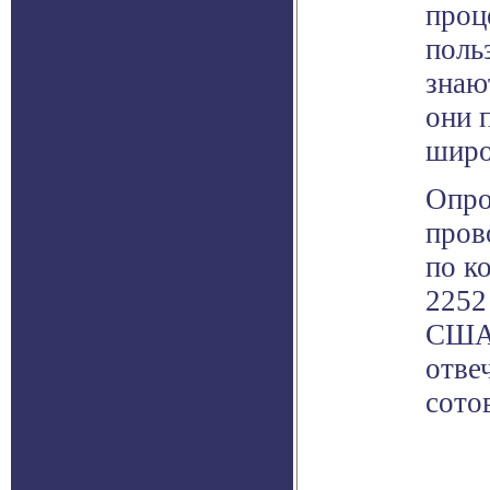
проц
поль
знаю
они 
широ
Опро
пров
по к
2252
США,
отве
сото