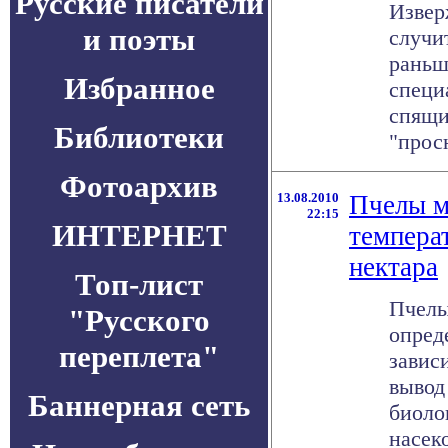
Русские писатели
Извер
и поэты
случи
раньш
Избранное
специ
спящи
Библиотеки
"просн
Фотоархив
13.08.2010
Пчелы м
22:15
ИНТЕРНЕТ
темпера
нектара
Топ-лист
Пчелы
"Русского
опред
переплета"
завис
вывод
Баннерная сеть
биоло
насеко