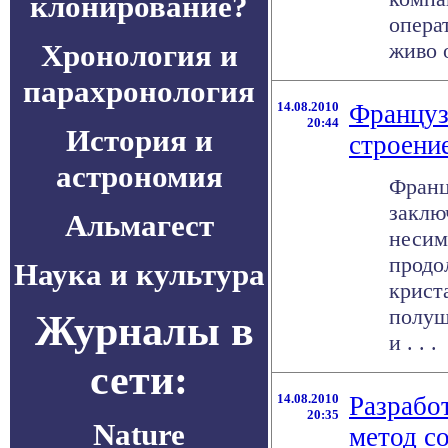
клонирование?
опера
Хронология и
живо 
парахронология
14.08.2010
Француз
20:44
История и
строени
астрономия
Франц
заклю
Альмагест
несим
продо
Наука и культура
крист
полуш
Журналы в
и . . .
сети:
14.08.2010
Разрабо
20:35
Nature
метод с