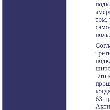
подк
амер
том,
само
поль
Согл
трет
подк
широ
Это 
прош
когд
63 п
Акти