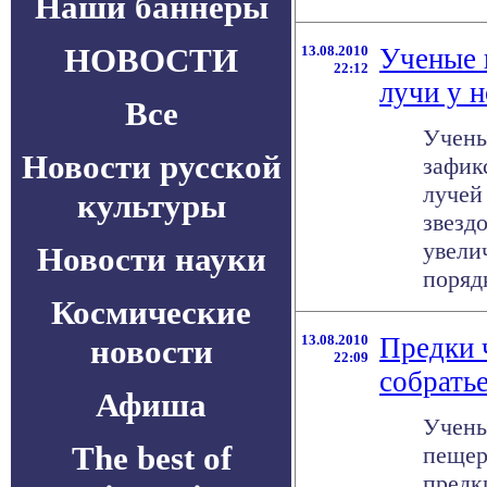
Наши баннеры
НОВОСТИ
13.08.2010
Ученые 
22:12
лучи у 
Все
Учены
Новости русской
зафик
лучей 
культуры
звезд
увели
Новости науки
порядк
Космические
13.08.2010
Предки 
новости
22:09
собрать
Афиша
Учены
The best of
пещер
предк