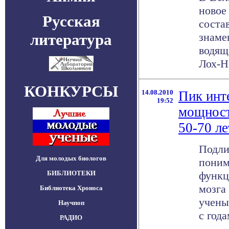
новое
Русская
соста
литература
знаме
водящ
Лох-Не
КОНКУРСЫ
14.08.2010
Пик инт
19:52
мощност
50-70 ле
Подли
Для молодых биологов
поним
БИБЛИОТЕКИ
функц
мозга
Библиотека Хроноса
учены
Научпоп
с года
РАДИО