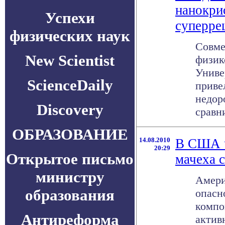
нанокри
Успехи
суперре
физических наук
Совме
New Scientist
физик
Униве
ScienceDaily
приве
недор
Discovery
сравни
ОБРАЗОВАНИЕ
14.08.2010
В США ч
20:29
Открытое письмо
мачеха 
министру
Амери
образования
опасн
компо
Антиреформа
актив