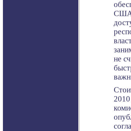
обес
США
дост
респ
влас
зани
не с
быст
важн
Стои
2010
коми
опуб
согл