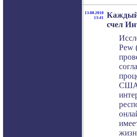
13.08.2010
Каждый
13:41
счел И
Иссл
Pew 
пров
согл
проц
США 
инте
респ
онла
имее
жизн