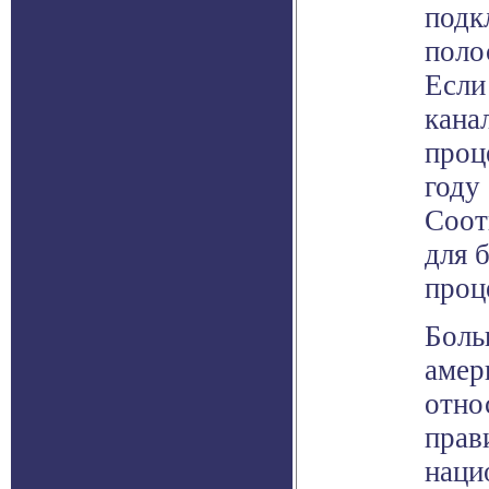
подк
поло
Если
кана
проц
году
Соот
для 
проц
Боль
амер
отно
прав
наци