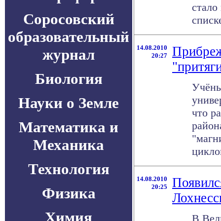
стало 
Соросовский
списке
образовательный
14.08.2010
Прибреж
журнал
20:27
"притяг
Биология
Учёны
униве
Науки о Земле
что р
Математика и
район
"магн
Механика
циклон
Технология
14.08.2010
Появилс
20:25
Физика
Лохнесс
Химия
В Вел