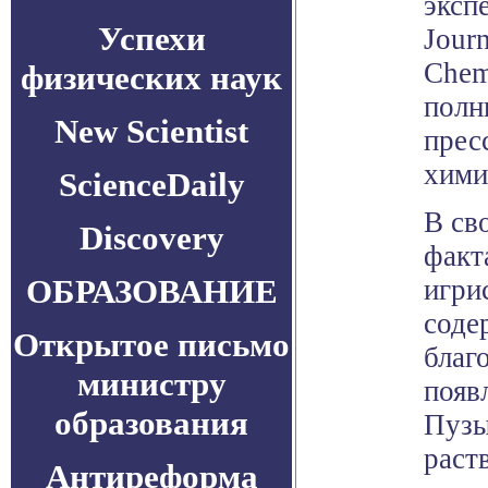
эксп
Успехи
Journ
Chem
физических наук
полн
New Scientist
прес
хими
ScienceDaily
В св
Discovery
факт
ОБРАЗОВАНИЕ
игри
соде
Открытое письмо
благ
министру
появ
образования
Пузы
раст
Антиреформа