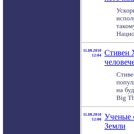
Ускор
исполь
таком
Нацио
11.08.2010
Стивен 
12:04
человеч
Стиве
попул
на бу
Big Th
11.08.2010
Ученые 
12:00
Земли