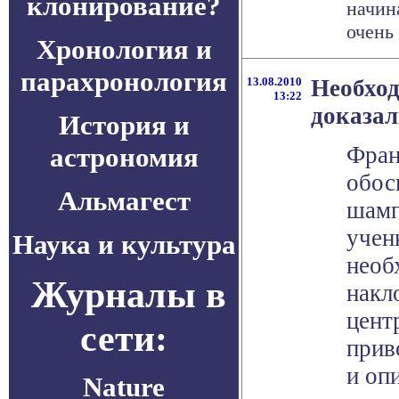
клонирование?
начин
очень 
Хронология и
парахронология
13.08.2010
Необхо
13:22
доказал
История и
астрономия
Фран
обос
Альмагест
шамп
учен
Наука и культура
необ
Журналы в
накл
цент
сети:
прив
и оп
Nature