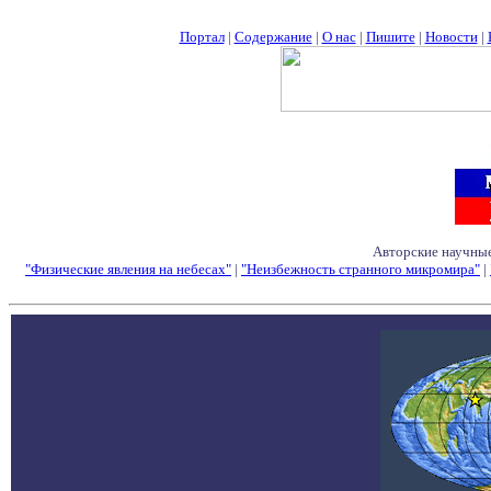
Портал
|
Содержание
|
О нас
|
Пишите
|
Новости
|
Авторские научные
"Физические явления на небесах"
|
"Неизбежность странного микромира"
|
Семинары - Конфе