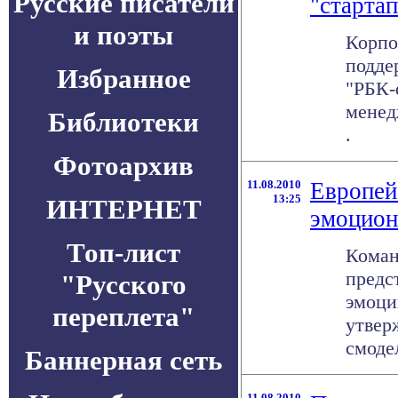
Русские писатели
"старта
и поэты
Корпо
подде
Избранное
"РБК-
менед
Библиотеки
.
Фотоархив
11.08.2010
Европей
13:25
ИНТЕРНЕТ
эмоцион
Топ-лист
Коман
предс
"Русского
эмоци
переплета"
утвер
смодел
Баннерная сеть
11.08.2010