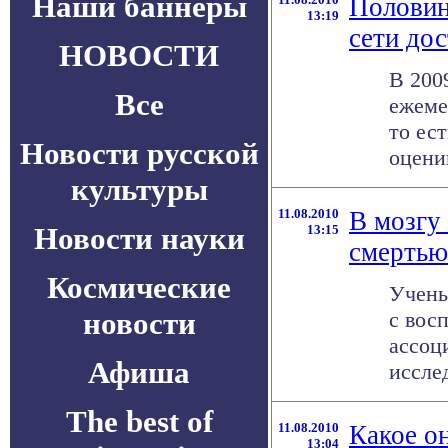
Наши баннеры
Половин
13:19
сети дос
НОВОСТИ
В 200
Все
ежеме
то ес
Новости русской
оценив
культуры
11.08.2010
В мозгу
Новости науки
13:15
смертью
Космические
Учены
новости
с вос
ассоц
Афиша
исслед
The best of
11.08.2010
Какое о
13:04