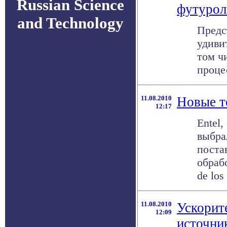
Russian Science
футурол
and Technology
Предс
удиви
том ч
процес
11.08.2010
Новые т
12:17
Entel
выбра
поста
обраб
de los 
11.08.2010
Ускорит
12:09
источни