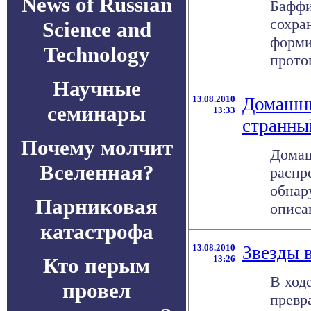
News of Russian
Баффи
сохра
Science and
форми
Technology
протоп
Научные
13.08.2010
Домашни
семинары
13:33
странны
Почему молчит
Домаш
Вселенная?
распр
обнар
Парниковая
описа
катастрофа
13.08.2010
Звезды 
Кто перым
13:26
В ход
провел
превр