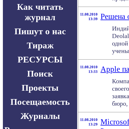
Как читать
журнал
11.08.2010
Решена 
13:39
Индий
Пишут о нас
Deola
одной
Тираж
учены
РЕСУРСЫ
11.08.2010
Apple па
Поиск
13:33
Компа
Проекты
своег
заявк
Посещаемость
бюро, 
Журналы
11.08.2010
Microso
13:29