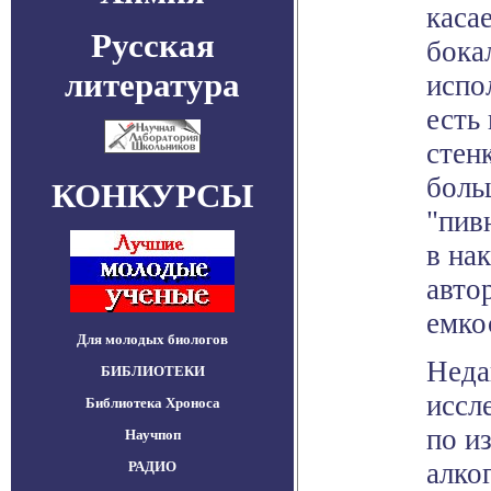
каса
Русская
бока
литература
испо
есть
стенк
боль
КОНКУРСЫ
"пив
в на
авто
емко
Для молодых биологов
Неда
БИБЛИОТЕКИ
иссл
Библиотека Хроноса
по и
Научпоп
алко
РАДИО