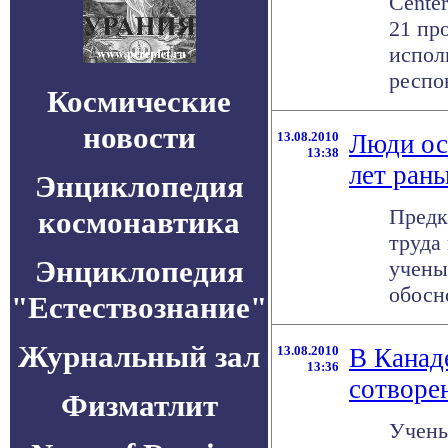
Cente
21 пр
испол
респон
Космические
новости
13.08.2010
Люди ос
13:38
лет рань
Энциклопедия
Предк
космонавтика
труда
Энциклопедия
учены
обосно
"Естествознание"
Журнальный зал
13.08.2010
В Канад
13:36
сотворе
Физматлит
Учены