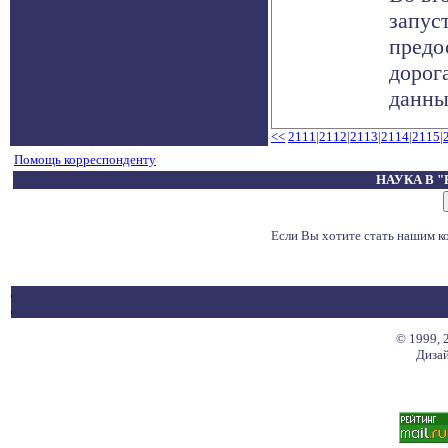
запус
предо
дорог
данные
<<
2111
|
2112
|
2113
|
2114
|
2115
|
Помощь корреспонденту
НАУКА В 
Если Вы хотите стать нашим 
© 1999, 
Дизай