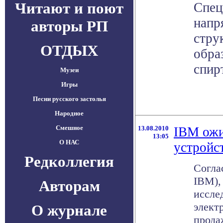
Читают и поют
Спец
напр
авторы РП
стру
ОТДЫХ
обра
спир
Музеи
Игры
Песни русского застолья
Народное
Смешное
13.08.2010
IBM ожи
13:05
О НАС
устройс
Редколлегия
Согла
IBM),
Авторам
иссле
элект
О журнале
продаж