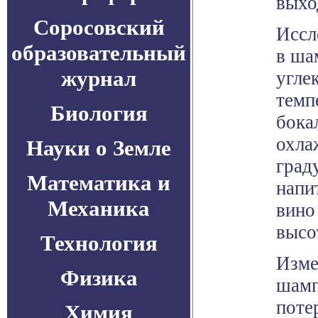
выхо
Соросовский
Иссл
образовательный
в ша
журнал
угле
темп
Биология
бока
охла
Науки о Земле
град
Математика и
напи
Механика
вино
высо
Технология
Изме
Физика
шамп
поте
Химия