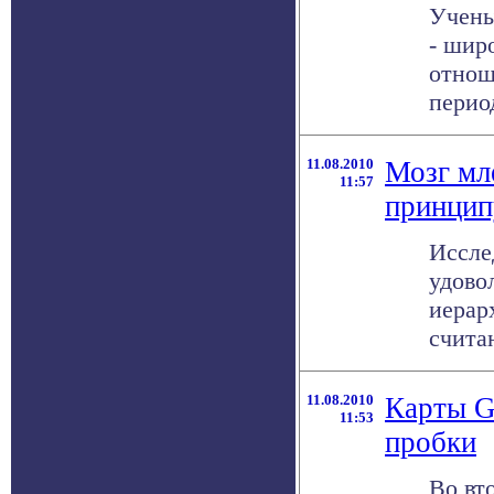
Учены
- шир
отнош
период
11.08.2010
Мозг мл
11:57
принцип
Иссле
удово
иерар
счита
11.08.2010
Карты G
11:53
пробки
Во вт