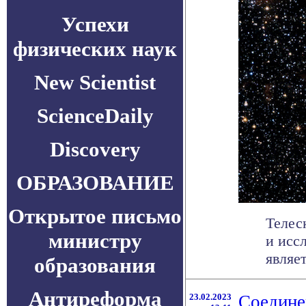
Успехи
физических наук
New Scientist
ScienceDaily
Discovery
ОБРАЗОВАНИЕ
Открытое письмо
Телес
министру
и исс
являе
образования
Антиреформа
23.02.2023
Соедине