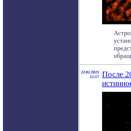
Астро
устан
предс
обращ
22.02.2023
После 2
12:17
истинно