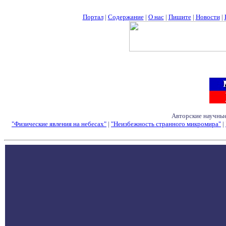
Портал
|
Содержание
|
О нас
|
Пишите
|
Новости
|
Авторские научные
"Физические явления на небесах"
|
"Неизбежность странного микромира"
|
Семинары - Конфе