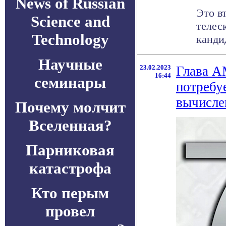
News of Russian
Это в
Science and
телес
Technology
канди
Научные
23.02.2023
Глава A
16:44
семинары
потребу
вычисле
Почему молчит
Вселенная?
Парниковая
катастрофа
Кто перым
провел