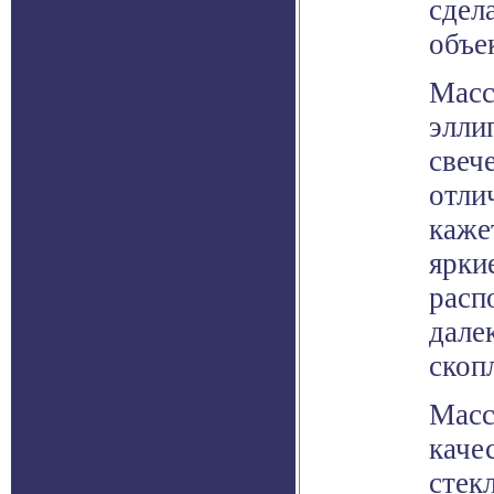
сдел
объе
Масс
элли
свеч
отлич
каже
ярки
расп
дале
скоп
Масс
каче
стек