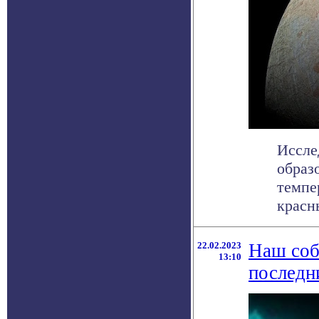
Иссле
образ
темпе
красны
22.02.2023
Наш соб
13:10
последн