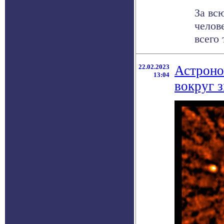
За вс
челов
всего 
22.02.2023
Астроно
13:04
вокруг 