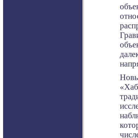
объе
отно
расп
Грав
объе
дале
напр
Новы
«Хаб
трад
иссл
набл
кото
числ