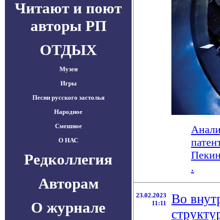
Читают и поют
авторы РП
ОТДЫХ
Музеи
Игры
Песни русского застолья
Народное
Смешное
Анали
патен
О НАС
Пекин
Редколлегия
.
Авторам
23.02.2023
Во внут
О журнале
11:11
структу