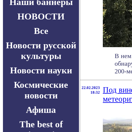
Наши баннеры
НОВОСТИ
Все
Новости русской
культуры
В нем
обнар
Новости науки
200-ме
Космические
22.02.2023
Под вин
новости
18:32
метеори
Афиша
The best of