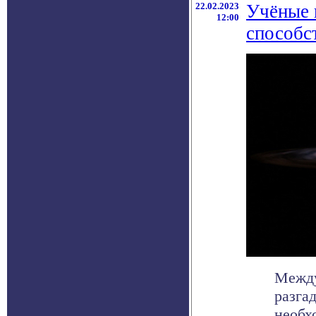
22.02.2023
Учёные 
12:00
способс
Между
разга
необх