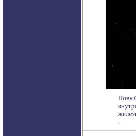
Новый
внутр
желез
.