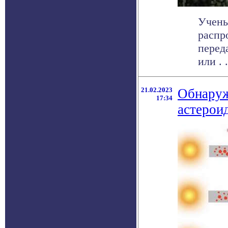
Учены
распр
перед
или . .
21.02.2023
Обнаруж
17:34
астерои