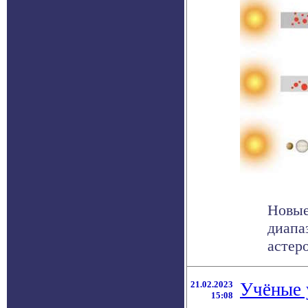
Новые
диапа
астер
21.02.2023
Учёные 
15:08