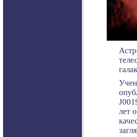
Астр
теле
гала
Учен
опуб
J001
лет 
каче
загл