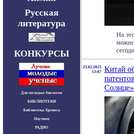
Русская
литература
На эт
можно
сегодн
КОНКУРСЫ
23.02.2023
Китай о
13:07
патенто
Солнце»
Для молодых биологов
БИБЛИОТЕКИ
Библиотека Хроноса
Научпоп
РАДИО