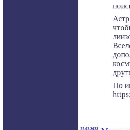
поис
Астр
чтоб
линз
Всел
допо
косм
друг
По и
https
22.02.2023