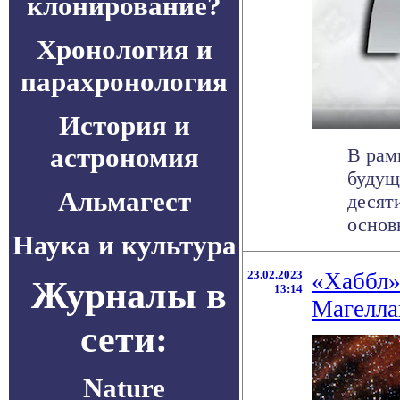
клонирование?
Хронология и
парахронология
История и
астрономия
В рам
будущ
Альмагест
десят
основн
Наука и культура
23.02.2023
«Хаббл»
Журналы в
13:14
Магелла
сети:
Nature