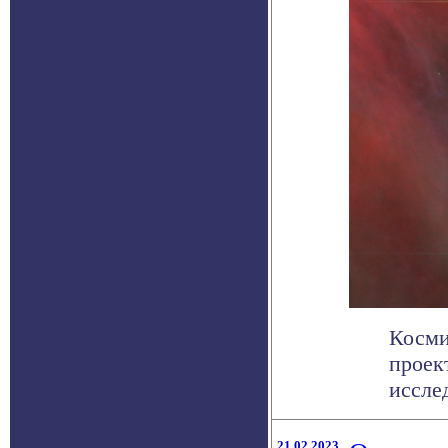
Косми
проек
иссле
21.02.2023