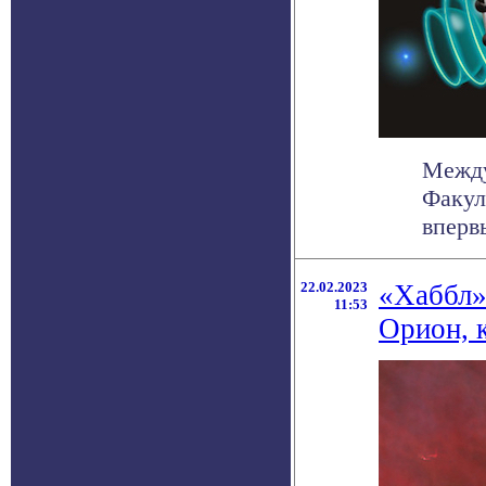
Между
Факул
впервы
22.02.2023
«Хаббл»
11:53
Орион, 