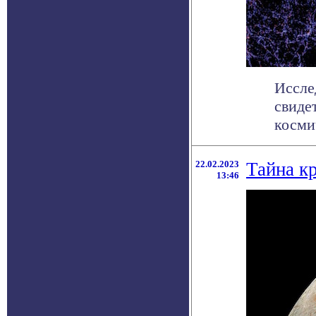
Иссле
свиде
косми
22.02.2023
Тайна к
13:46