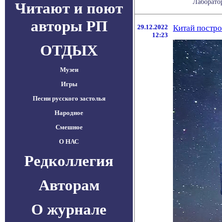
Лаборато
Читают и поют
авторы РП
29.12.2022
Китай постро
12:23
ОТДЫХ
Музеи
Игры
Песни русского застолья
Народное
Смешное
О НАС
Редколлегия
Авторам
О журнале