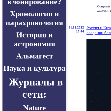
клонирование?
Мощный п
радиосиг
Хронология и
. . .
парахронология
31.12.2022
Россия и Кит
17:44
История и
создании баз
астрономия
Альмагест
Наука и культура
Журналы в
сети:
Nature