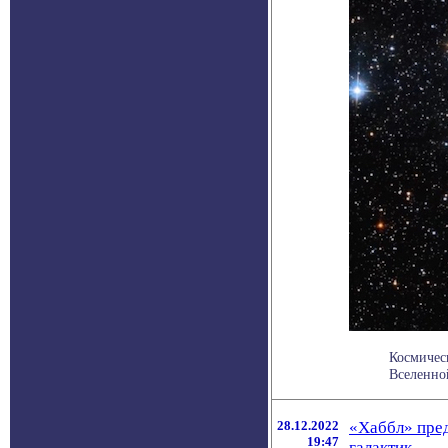
Космичес
Вселенной
28.12.2022
«Хаббл» пре
19:47
галактик