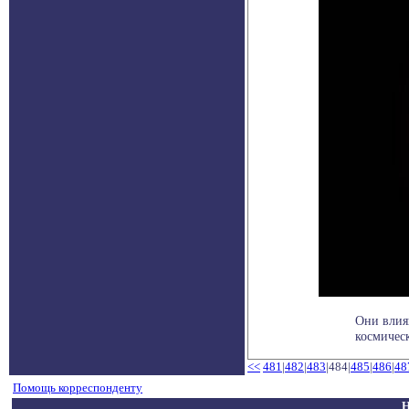
Они влия
космическ
<<
481
|
482
|
483
|484|
485
|
486
|
48
Помощь корреспонденту
Н