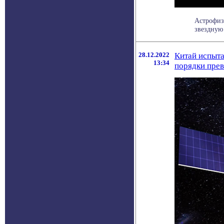
Астрофиз
звездную 
28.12.2022
Китай испыта
13:34
порядки пре