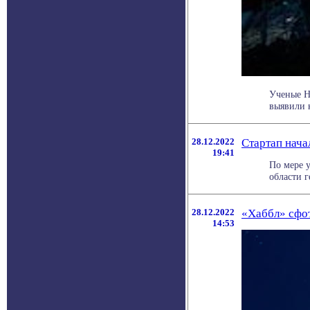
Ученые Н
выявили 
28.12.2022
Стартап нача
19:41
По мере 
области г
28.12.2022
«Хаббл» сфо
14:53