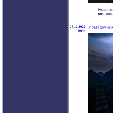
Космичес
поля ново
28.12.2022
У загадочны
19:44