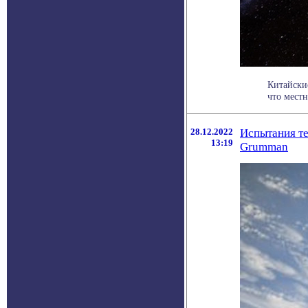
Китайские
что местн
28.12.2022
Испытания те
13:19
Grumman