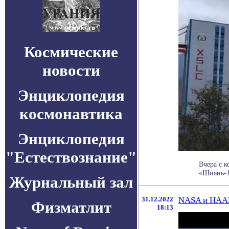
Космические
новости
Энциклопедия
космонавтика
Энциклопедия
"Естествознание"
Вчера с 
«Шиянь-10
Журнальный зал
31.12.2022
NASA и HAAR
Физматлит
18:13