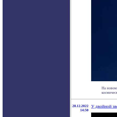
На новом
космичес
28.12.2022
У двойной зв
14:50