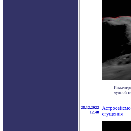
Инженеры
лунной по
28.12.2022
Астросейсмол
12:48
сгущения