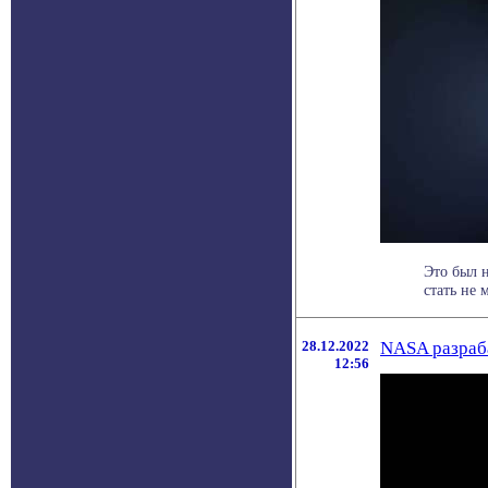
Это был 
стать не 
28.12.2022
NASA разраба
12:56