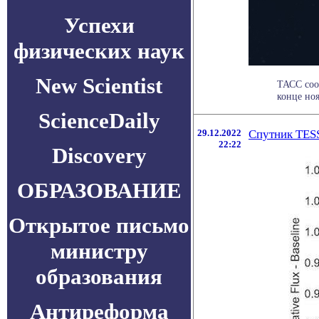
Успехи
физических наук
New Scientist
ТАСС соо
конце ноя
ScienceDaily
29.12.2022
Спутник TES
22:22
Discovery
ОБРАЗОВАНИЕ
Открытое письмо
министру
образования
Антиреформа