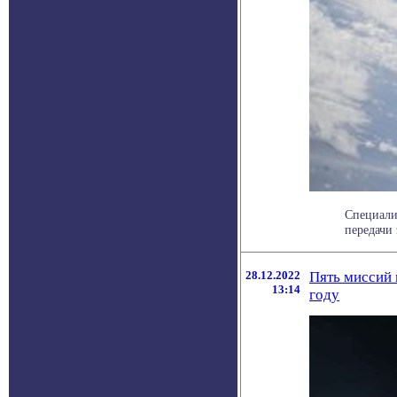
Специали
передачи 
28.12.2022
Пять миссий 
13:14
году