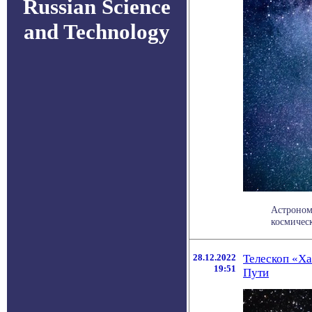
Russian Science
and Technology
Астроном
космичес
28.12.2022
Телескоп «Ха
19:51
Пути