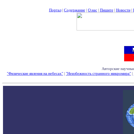
Портал
|
Содержание
|
О нас
|
Пишите
|
Новости
|
Авторские научные
"Физические явления на небесах"
|
"Неизбежность странного микромира"
|
Семинары - Конфе