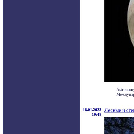
Astronom
Междунаро
18.01.2023
Лесные и сте
19:48