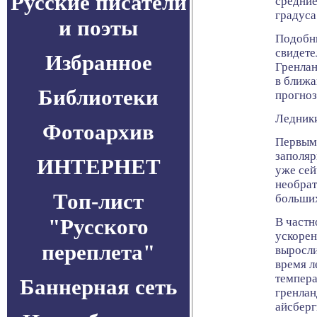
Русские писатели
средние
градуса
и поэты
Подобны
свидете
Избранное
Гренлан
в ближа
Библиотеки
прогноз
Ледники
Фотоархив
Первыми
заполяр
ИНТЕРНЕТ
уже сей
необра
Топ-лист
больших
"Русского
В частн
ускорен
переплета"
выросли
время л
темпера
Баннерная сеть
гренлан
айсберг