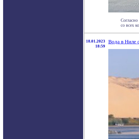
Согласно
со всех к
18.01.2023
Вода в Ниле 
18:59