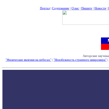
Портал
|
Содержание
|
О нас
|
Пишите
|
Новости
|
Авторские научные
"Физические явления на небесах"
|
"Неизбежность странного микромира"
|
Семинары - Конфе