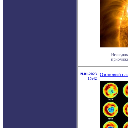
Исследов
приближе
19.01.2023
Озоновый сло
15:42