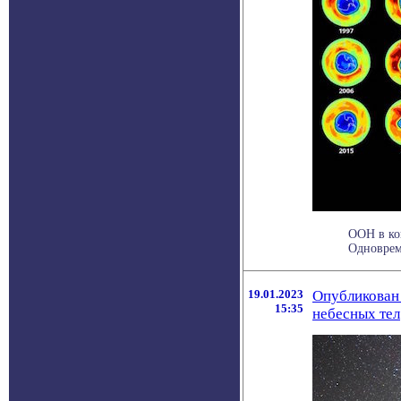
ООН в ко
Одноврем
19.01.2023
Опубликован 
15:35
небесных тел