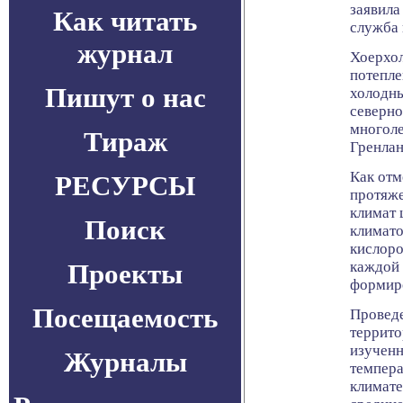
заявила
Как читать
служба 
журнал
Хоерхол
потепле
Пишут о нас
холодны
северно
многоле
Тираж
Гренлан
Как отм
РЕСУРСЫ
протяже
климат 
Поиск
климато
кислоро
Проекты
каждой 
формиро
Посещаемость
Проведе
террито
изученн
Журналы
темпера
климате