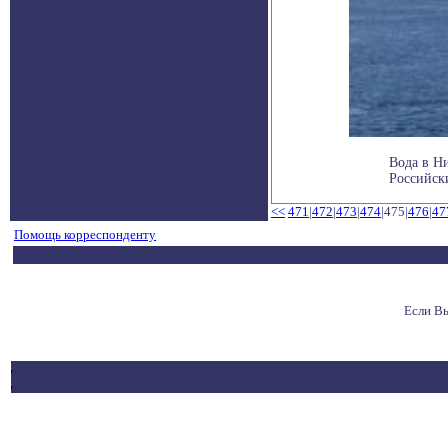
Вода в Н
Российски
<<
471
|
472
|
473
|
474
|475|
476
|
47
Помощь корреспонденту
Если В