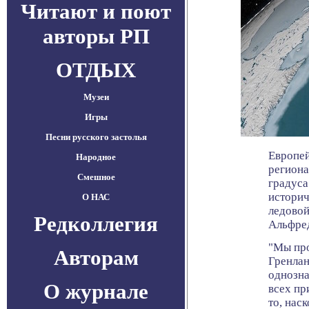
Читают и поют
авторы РП
ОТДЫХ
Музеи
Игры
Песни русского застолья
Европей
Народное
региона
Смешное
градуса
историч
О НАС
ледовой
Редколлегия
Альфред
"Мы про
Авторам
Гренлан
однозна
О журнале
всех пр
то, нас