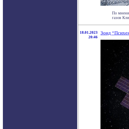
По мнени
газов Кл
18.01.2023
Зонд “Психея
20:46