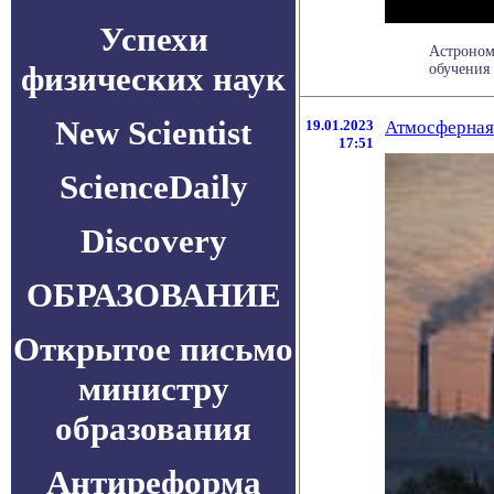
Успехи
Астроном
физических наук
обучения
New Scientist
19.01.2023
Атмосферная 
17:51
ScienceDaily
Discovery
ОБРАЗОВАНИЕ
Открытое письмо
министру
образования
Антиреформа