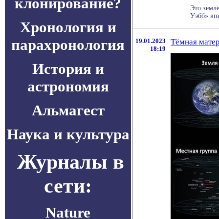
клонирование?
Это земл
Уэбб» впе
Хронология и
парахронология
19.01.2023
Тёмная мате
18:19
История и
астрономия
Альмагест
Наука и культура
Журналы в
сети:
Nature