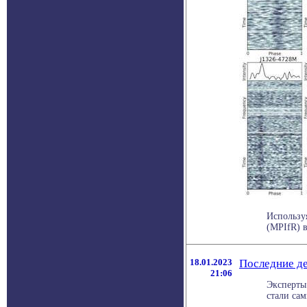
Использу
(MPIfR) 
18.01.2023
Последние де
21:06
Эксперты 
стали сам