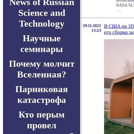
News of Russian
Японский
NASA SLS 
Science and
. . .
Technology
29.11.2022
В США на 3D
13:23
его сборка з
Научные
семинары
Почему молчит
Вселенная?
Парниковая
катастрофа
Кто перым
провел