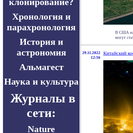
клонирование?
Хронология и
парахронология
В США на
могут ста
История и
астрономия
29.11.2022
Китайский ко
12:56
Альмагест
Наука и культура
Журналы в
сети:
Nature