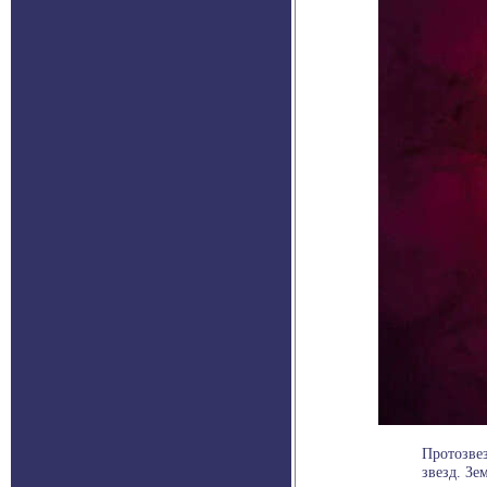
Протозвез
звезд. Зе