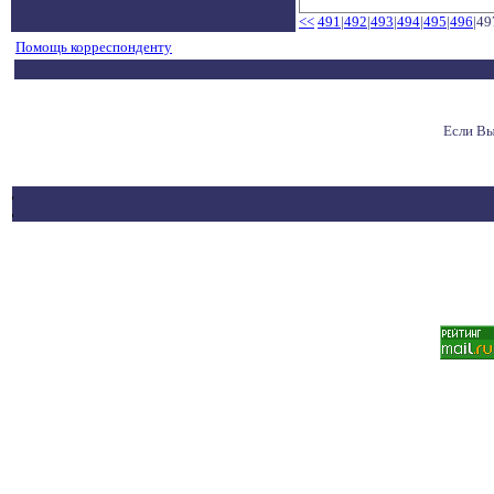
<<
491
|
492
|
493
|
494
|
495
|
496
|49
Помощь корреспонденту
Если Вы