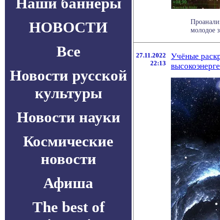
Наши баннеры
Проанали
НОВОСТИ
молодое з
Все
27.11.2022
Учёные раск
22:13
высокоэнерге
Новости русской
культуры
Новости науки
Космические
новости
Афиша
The best of