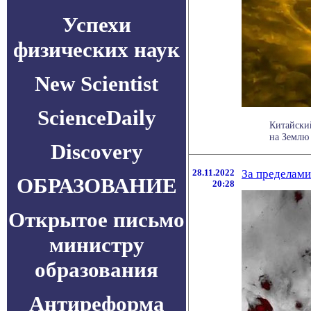
Успехи
физических наук
New Scientist
ScienceDaily
Китайский
на Землю 
Discovery
28.11.2022
За пределами
ОБРАЗОВАНИЕ
20:28
Открытое письмо
министру
образования
Антиреформа