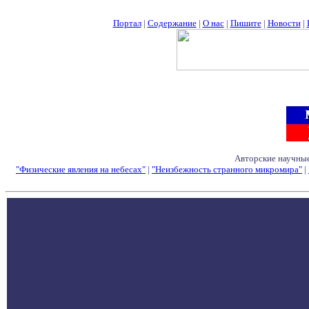
Портал
|
Содержание
|
О нас
|
Пишите
|
Новости
|
Авторские научные
"Физические явления на небесах"
|
"Неизбежность странного микромира"
|
Семинары - Конфе