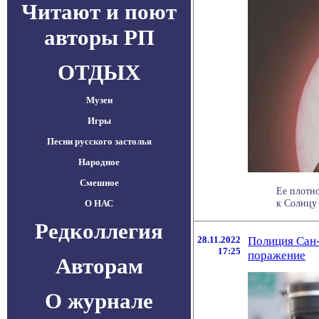
Читают и поют
авторы РП
ОТДЫХ
Музеи
Игры
Песни русского застолья
Народное
Смешное
Ее плотн
к Солнцу 
О НАС
Редколлегия
28.11.2022
Полиция Сан-
17:25
поражение
Авторам
О журнале