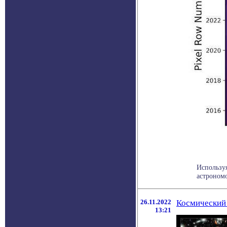
Используя
астрономо
26.11.2022
Космический 
13:21