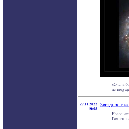
«Очень бо
из ведущи
27.11.2022
Звездное гал
19:08
Новое исс
Галактики