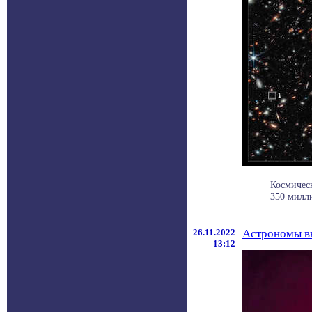
Космическ
350 милли
26.11.2022
Астрономы вы
13:12