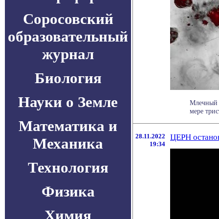
Соросовский
образовательный
журнал
Биология
Науки о Земле
Млечный П
мере трис
Математика и
28.11.2022
ЦЕРН останов
Механика
19:34
Технология
Физика
Химия