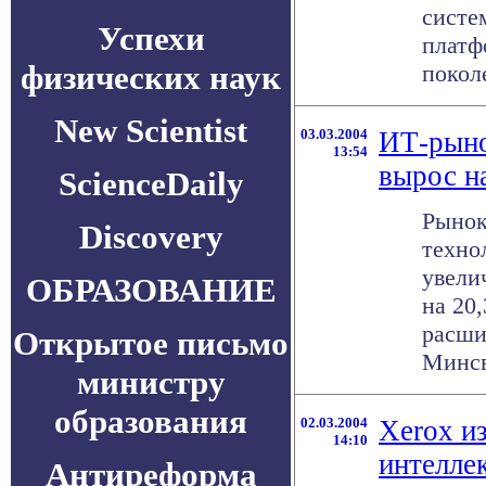
систе
Успехи
платф
физических наук
поколе
New Scientist
03.03.2004
ИТ-рыно
13:54
вырос н
ScienceDaily
Рынок
Discovery
технол
увели
ОБРАЗОВАНИЕ
на 20
расши
Открытое письмо
Минсвя
министру
образования
02.03.2004
Xerox и
14:10
интелле
Антиреформа