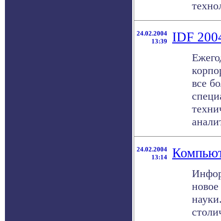
технол
24.02.2004
IDF 2004
13:39
Ежего
корпор
все б
специ
техни
аналит
24.02.2004
Компьют
13:14
Инфор
новое
науки
столи