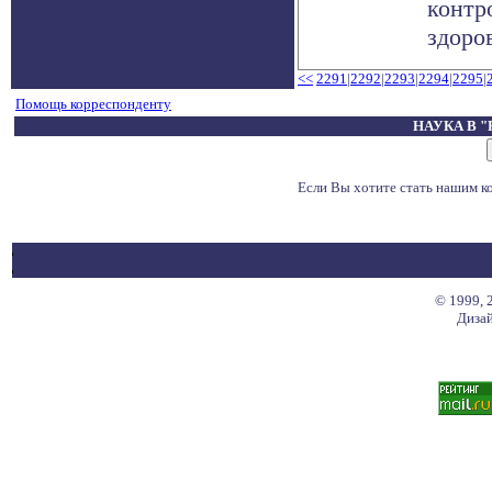
контр
здоров
<<
2291
|
2292
|
2293
|
2294
|
2295
|
Помощь корреспонденту
НАУКА В 
Если Вы хотите стать нашим 
© 1999, 
Дизай