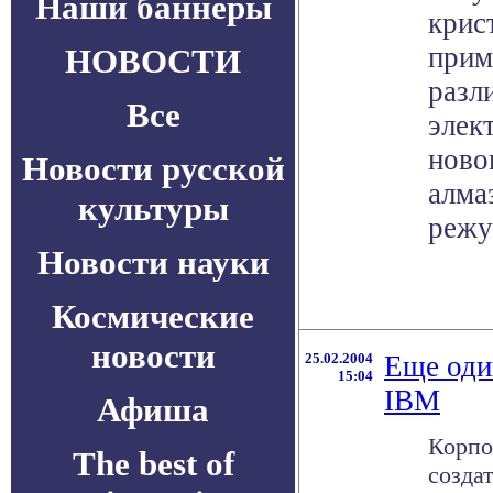
Наши баннеры
крис
прим
НОВОСТИ
разл
Все
элек
ново
Новости русской
алма
культуры
режу
Новости науки
Космические
новости
25.02.2004
Еще оди
15:04
IBM
Афиша
Корпо
The best of
созда