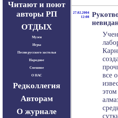
Читают и поют
авторы РП
27.02.2004
Рукотв
12:08
невида
ОТДЫХ
Учен
Музеи
лабо
Игры
Карн
Песни русского застолья
созд
Народное
проч
Смешное
все 
О НАС
изве
Редколлегия
этом
Авторам
алма
сред
О журнале
сутки