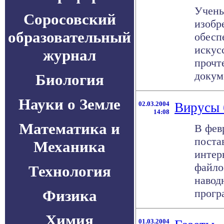
Учены
Соросовский
изобр
образовательный
обесп
искус
журнал
прочт
докуме
Биология
Науки о Земле
02.03.2004
Вирусы 
14:08
Математика и
В фев
поста
Механика
интер
файло
Технология
навод
Физика
прогр
Химия
01.03.2004