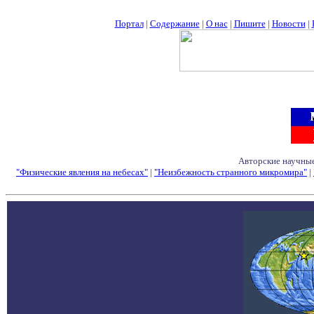
Портал
|
Содержание
|
О нас
|
Пишите
|
Новости
|
Авторские научные
"Физические явления на небесах"
|
"Неизбежность странного микромира"
|
Семинары - Конфе