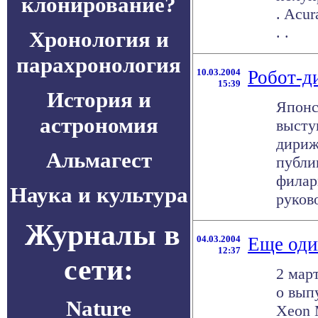
клонирование?
. Acur
. .
Хронология и
парахронология
10.03.2004
Робот-д
15:39
История и
Японс
астрономия
высту
дириж
Альмагест
публи
филар
Наука и культура
руково
Журналы в
04.03.2004
Еще один
12:37
сети:
2 мар
о вып
Nature
Xeon 