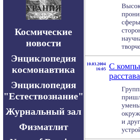
Высок
прони
сферы
Космические
сторо
научн
новости
творче
Энциклопедия
10.03.2004
С компь
космонавтика
16:05
расстава
Энциклопедия
Групп
"Естествознание"
пришл
умень
Журнальный зал
окруж
и дру
Физматлит
устрой