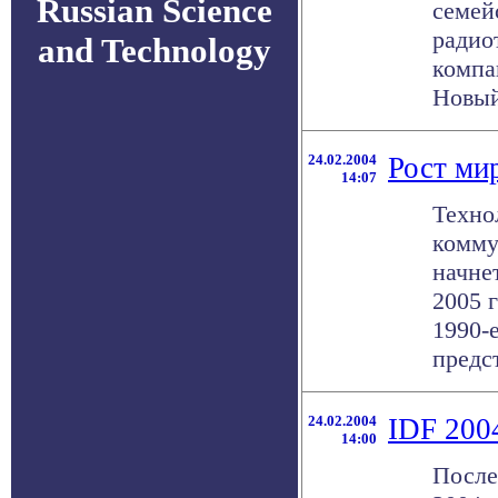
Russian Science
семей
радио
and Technology
компа
Новый
24.02.2004
Рост ми
14:07
Техно
комму
начне
2005 г
1990-е
предст
24.02.2004
IDF 2004
14:00
После