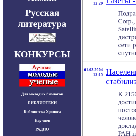
Газеты -
12:20
Русская
Подраз
Corp.
литература
Satell
дистр
сети 
КОНКУРСЫ
спутни
01.03.2004
Населен
12:15
стабилиз
К 215
Для молодых биологов
дости
БИБЛИОТЕКИ
посто
Библиотека Хроноса
челов
Научпоп
докла
РАДИО
РАН пр