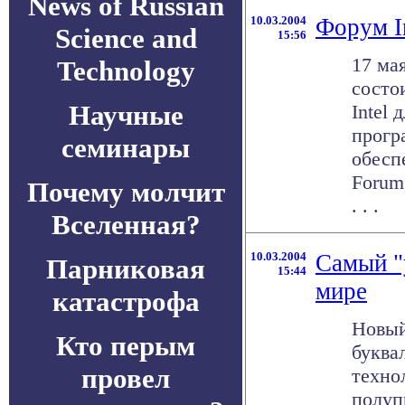
News of Russian
10.03.2004
Форум I
Science and
15:56
17 ма
Technology
состо
Научные
Intel 
прогр
семинары
обеспе
Forum
Почему молчит
. . .
Вселенная?
10.03.2004
Самый "
Парниковая
15:44
мире
катастрофа
Новый
Кто перым
буква
провел
техно
полуп