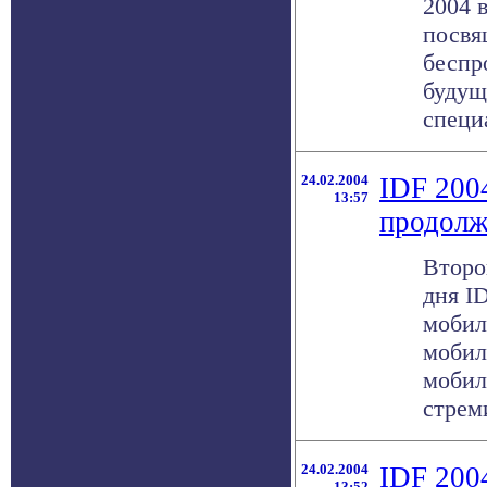
2004 
посвя
беспр
будущ
специа
24.02.2004
IDF 200
13:57
продолж
Второ
дня I
мобил
мобил
мобил
стреми
24.02.2004
IDF 200
13:52