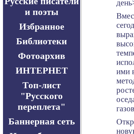
Русские писатели
день
и поэты
Вмес
сего
Избранное
выра
Библиотеки
высо
темп
Фотоархив
испо
ИНТЕРНЕТ
ими 
мето
Топ-лист
рост
"Русского
осед
переплета"
газо
Баннерная сеть
Откр
нову