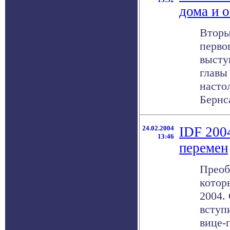
дома и 
Вторы
перво
высту
главы
насто
Бернса
24.02.2004
IDF 200
13:46
перемен
Преоб
котор
2004.
вступ
вице-