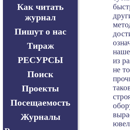
Как читать
быст
друг
журнал
мето
Пишут о нас
дост
озна
Тираж
наше
РЕСУРСЫ
из р
не то
Поиск
проч
Проекты
тако
стро
Посещаемость
обор
выра
Журналы
ювел