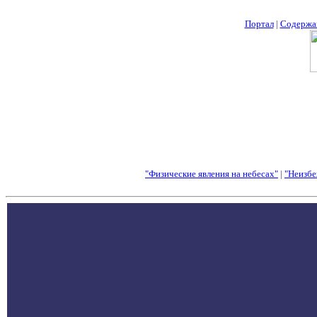
Портал
|
Содержа
"Физические явления на небесах"
|
"Неизбе