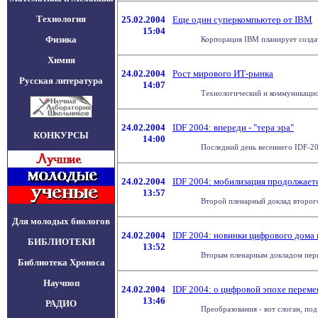
Технология
25.02.2004
Еще один суперкомпьютер от IBM
15:04
Физика
Корпорация IBM планирует создат
Химия
24.02.2004
Рост мирового ИТ-рынка
Русская литература
14:07
Технологический и коммуникационн
24.02.2004
IDF 2004: впереди - "тера эра"
КОНКУРСЫ
14:00
Последний день весеннего IDF-20
24.02.2004
IDF 2004: мобилизация продолжает
13:57
Второй пленарный доклад второг
Для молодых биологов
24.02.2004
IDF 2004: новинки цифрового дома 
БИБЛИОТЕКИ
13:52
Вторым пленарным докладом перво
Библиотека Хроноса
Научпоп
24.02.2004
IDF 2004: о цифровой эпохе переме
13:46
РАДИО
Преобразования - вот слоган, по