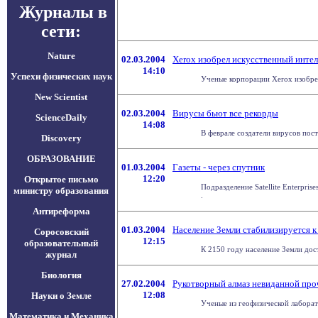
Журналы в
сети:
Nature
02.03.2004
Xerox изобрел искусственный интел
14:10
Успехи физических наук
Ученые корпорации Xerox изобрел
New Scientist
02.03.2004
Вирусы бьют все рекорды
ScienceDaily
14:08
В феврале создатели вирусов пос
Discovery
ОБРАЗОВАНИЕ
01.03.2004
Газеты - через спутник
12:20
Открытое письмо
Подразделение Satellite Enterpri
министру образования
.
Антиреформа
01.03.2004
Население Земли стабилизируется к
Соросовский
12:15
образовательный
К 2150 году население Земли дост
журнал
Биология
27.02.2004
Рукотворный алмаз невиданной про
12:08
Науки о Земле
Ученые из геофизической лаборато
Математика и Механика