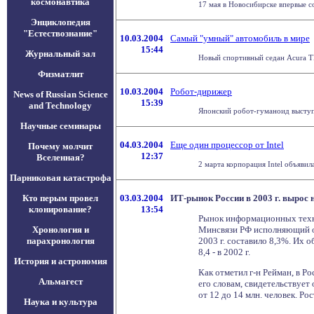
космонавтика
17 мая в Новосибирске впервые со
Энциклопедия
"Естествознание"
10.03.2004
Самый "умный" автомобиль в мире
15:44
Журнальный зал
Новый спортивный седан Acura TL 
Физматлит
10.03.2004
Робот-дирижер
News of Russian Science
15:39
and Technology
Японский робот-гуманоид выступи
Научные семинары
04.03.2004
Еще один процессор от Intel
Почему молчит
12:37
Вселенная?
2 марта корпорация Intel объяви
Парниковая катастрофа
Кто перым провел
03.03.2004
ИТ-рынок России в 2003 г. вырос 
клонирование?
13:54
Рынок информационных технол
Хронология и
Минсвязи РФ исполняющий об
парахронология
2003 г. составило 8,3%. Их 
8,4 - в 2002 г.
История и астрономия
Как отметил г-н Рейман, в Ро
Альмагест
его словам, свидетельствует
от 12 до 14 млн. человек. Ро
Наука и культура