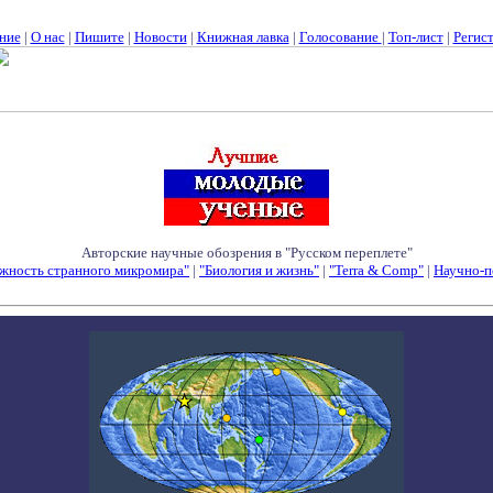
ние
|
О нас
|
Пишите
|
Новости
|
Книжная лавка
|
Голосование
|
Топ-лист
|
Регис
Авторские научные обозрения в "Русском переплете"
жность странного микромира"
|
"Биология и жизнь"
|
"Terra & Comp"
|
Научно-п
Семинары - Конференции - Симпозиумы - Конкурсы