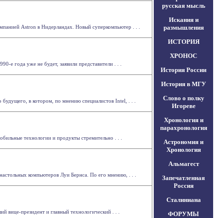
русская мысль
Искания и
мпанией Astron в Нидерландах. Новый суперкомпьютер . . .
размышления
ИСТОРИЯ
ХРОНОС
0-е года уже не будет, заявили представители . . .
История России
История в МГУ
Слово о полку
дущего, в котором, по мнению специалистов Intel, . . .
Игореве
Хронология и
парахронология
ильные технологии и продукты стремительно . . .
Астрономия и
Хронология
Альмагест
астольных компьютеров Луи Бернса. По его мнению, . . .
Запечатленная
Россия
Сталиниана
й вице-президент и главный технологический . . .
ФОРУМЫ