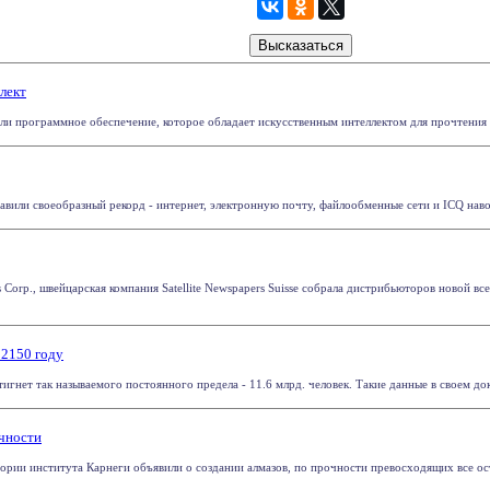
лект
и программное обеспечение, которое обладает искусственным интеллектом для прочтения 
тавили своеобразный рекорд - интернет, электронную почту, файлообменные сети и ICQ нав
ses Corp., швейцарская компания Satellite Newspapers Suisse собрала дистрибьюторов новой 
 2150 году
игнет так называемого постоянного предела - 11.6 млрд. человек. Такие данные в своем док
чности
рии института Карнеги объявили о создании алмазов, по прочности превосходящих все оста