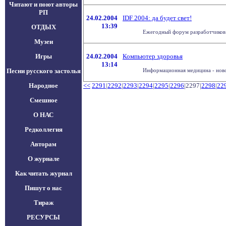
Читают и поют авторы
РП
24.02.2004
IDF 2004: да будет свет!
13:39
ОТДЫХ
Ежегодный форум разработчиков ко
Музеи
Игры
24.02.2004
Компьютер здоровья
13:14
Песни русского застолья
Информационная медицина - новое
Народное
<<
2291
|
2292
|
2293
|
2294
|
2295
|
2296
|2297|
2298
|
22
Смешное
О НАС
Редколлегия
Авторам
О журнале
Как читать журнал
Пишут о нас
Тираж
РЕСУРСЫ