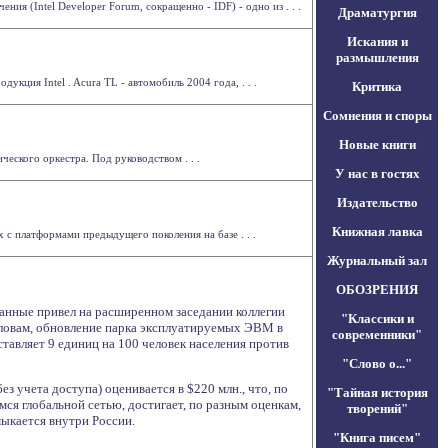
я (Intel Developer Forum, сокращенно - IDF) - одно из . . .
Драматургия
Искания и
размышления
ция Intel . Acura TL - автомобиль 2004 года, . . .
Критика
Сомнения и споры
Новые книги
еского оркестра. Под руководством . . .
У нас в гостях
Издательство
Книжная лавка
 с платформами предыдущего поколения на базе . . .
Журнальный зал
ОБОЗРЕНИЯ
данные привел на расширенном заседании коллегии
"Классики и
ловам, обновление парка эксплуатируемых ЭВМ в
современники"
тавляет 9 единиц на 100 человек населения против
"Слово о..."
з учета доступа) оценивается в $220 млн., что, по
"Тайная история
мся глобальной сетью, достигает, по разным оценкам,
творений"
мыкается внутри России.
"Книга писем"