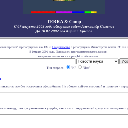
TERRA & Comp
С 07 августа 2003 года обозрение ведет Александр Семенов
До 10.07.2002 вел Кирилл Крылов
сский переплет" зарегистрирован как СМИ.
Свидетельство
о регистрации в Министерстве печати РФ: Эл. 
5 февраля 2001 года. При полном или частичном использовании
материалов ссылка на www.pereplet.ru обязательна.
Тип запроса:
"И"
"Или"
я
икают во все без исключения сферы бытия. Не обошел хай-тек стороной и пьянство - передо
ла к выводу, что для уменьшения ущерба, наносимого окружающей среде компьютерами и д