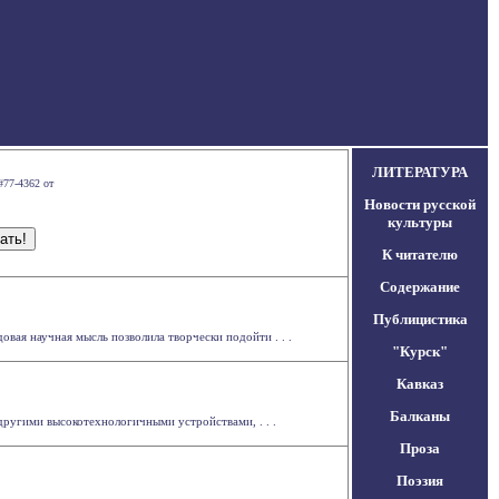
ЛИТЕРАТУРА
#77-4362 от
Новости русской
культуры
К читателю
Содержание
Публицистика
вая научная мысль позволила творчески подойти . . .
"Курск"
Кавказ
Балканы
ругими высокотехнологичными устройствами, . . .
Проза
Поэзия