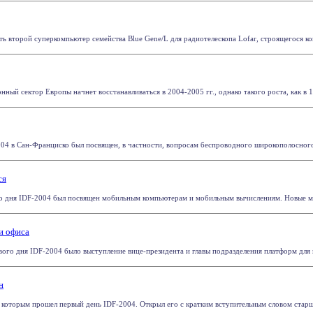
ь второй суперкомпьютер семейства Blue Gene/L для радиотелескопа Lofar, строящегося ко
ый сектор Европы начнет восстанавливаться в 2004-2005 гг., однако такого роста, как в 199
04 в Сан-Франциско был посвящен, в частности, вопросам беспроводного широкополосного бу
ся
о дня IDF-2004 был посвящен мобильным компьютерам и мобильным вычислениям. Новые моб
и офиса
го дня IDF-2004 было выступление вице-президента и главы подразделения платформ для н
н
д которым прошел первый день IDF-2004. Открыл его с кратким вступительным словом старши