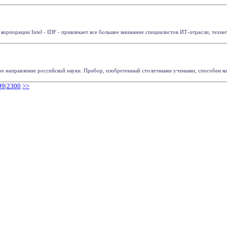
рпорации Intel - IDF - привлекает все большее внимание специалистов ИТ-отрасли, техничес
 направление российской науки. Прибор, изобретенный столичными учеными, способен конт
99
|
2300
>>