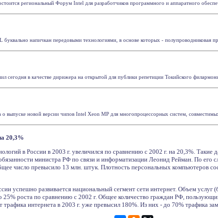
стоится региональный Форум Intel для разработчиков программного и аппаратного обеспечени
буквально напичкан передовыми технологиями, в основе которых - полупроводниковая продук
л сегодня в качестве дирижера на открытой для публики репетиции Токийского филармонич
ла о выпуске новой версии чипов Intel Xeon MP для многопроцессорных систем, совместимых
на 20,3%
огий в России в 2003 г. увеличился по сравнению с 2002 г. на 20,3%. Такие 
язанности министра РФ по связи и информатизации Леонид Рейман. По его с
общее число превысило 13 млн. штук. Плотность персональных компьютеров сос
ссии успешно развивается национальный сегмент сети интернет. Объем услуг (бе
 о 25% роста по сравнению с 2002 г. Общее количество граждан РФ, пользующи
ст трафика интернета в 2003 г. уже превысил 180%. Из них - до 70% трафика за