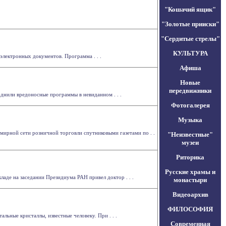
"Кошачий ящик"
"Золотые прииски"
"Сердитые стрелы"
КУЛЬТУРА
электронных документов. Программа . . .
Афиша
Новые
передвижники
однили вредоносные программы в невиданном . . .
Фотогалерея
Музыка
всемирной сети розничной торговли спутниковыми газетами по . .
"Неизвестные"
музеи
Риторика
Русские храмы и
ладе на заседании Президиума РАН привел доктор . . .
монастыри
Видеоархив
ФИЛОСОФИЯ
льные кристаллы, известные человеку. При . . .
Современная