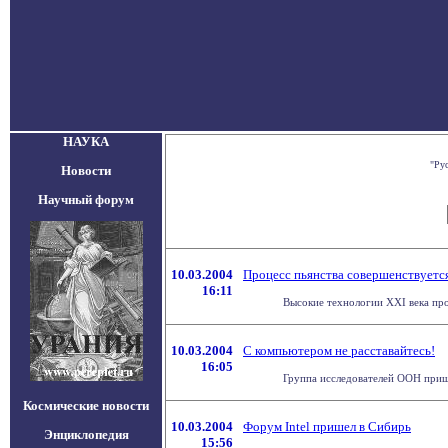
НАУКА
"Ру
Новости
Научный форум
10.03.2004
Процесс пьянства совершенствуетс
16:11
Высокие технологии XXI века прон
10.03.2004
С компьютером не расставайтесь!
16:05
Группа исследователей ООН приш
Космические новости
10.03.2004
Форум Intel пришел в Сибирь
Энциклопедия
15:56