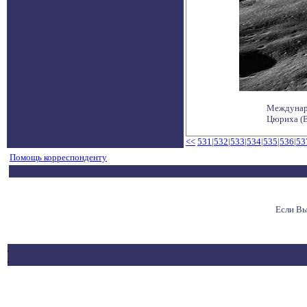
Междунаро
Цюриха (Е
<<
531
|
532
|
533
|
534
|
535
|
536
|
53
Помощь корреспонденту
Если Вы