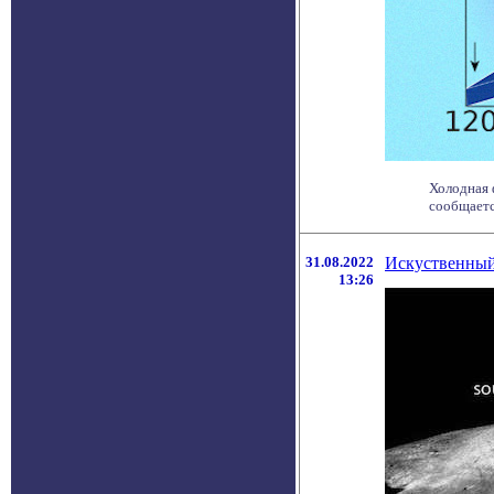
Холодная 
сообщаетс
31.08.2022
Искуственный
13:26