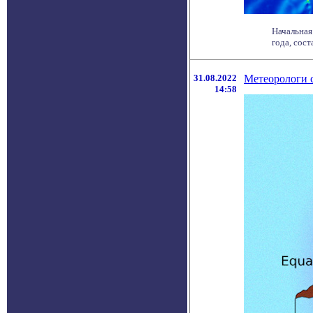
Начальная
года, сост
31.08.2022
Метеорологи 
14:58