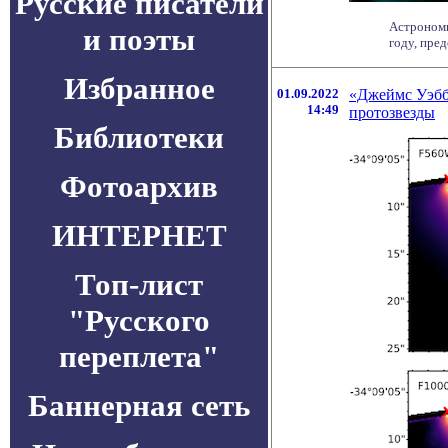
Русские писатели
Астрономы
и поэты
году, пре
Избранное
01.09.2022
«Джеймс Уэбб
14:49
протозвезды
Библиотеки
Фотоархив
ИНТЕРНЕТ
Топ-лист
"Русского
переплета"
Баннерная сеть