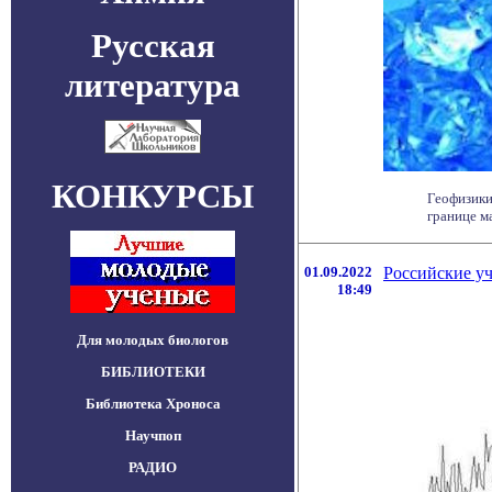
Русская
литература
КОНКУРСЫ
Геофизики
границе м
01.09.2022
Российские у
18:49
Для молодых биологов
БИБЛИОТЕКИ
Библиотека Хроноса
Научпоп
РАДИО