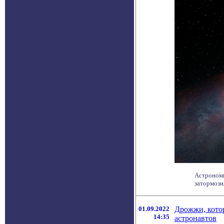
Астрономы
затормозил
01.09.2022
Дрожжи, котор
14:35
астронавтов