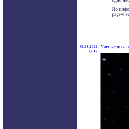
одно не
По инфор
page=ne
31.08.2022
Ученые выясн
22:19