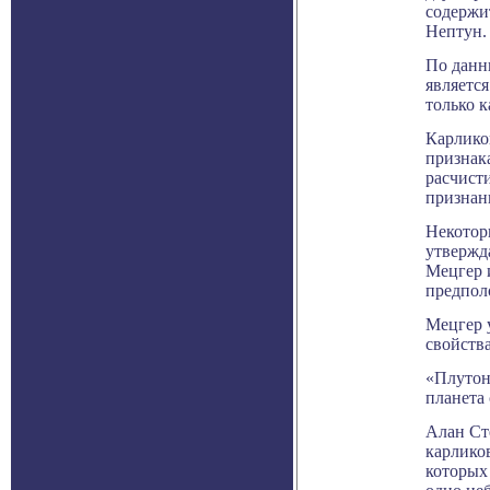
содержи
Нептун.
По данн
являетс
только к
Карлико
признак
расчист
признан
Некотор
утвержд
Мецгер 
предпол
Мецгер 
свойства
«Плутон
планета 
Алан Ст
карлико
которых 