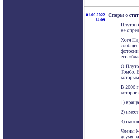
01.09.2022
Споры о стат
14:09
Плутон 
не опред
Хотя Пл
сообщес
фотосни
его обла
О Плуто
Томбо. В
которым 
В 2006 г
которое
1) враща
2) имеет
3) смогл
Члены М
двумя р