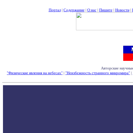
Портал
|
Содержание
|
О нас
|
Пишите
|
Новости
|
Авторские научные
"Физические явления на небесах"
|
"Неизбежность странного микромира"
|
Семинары - Конфе