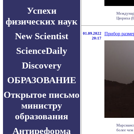
Успехи
Междунаро
Цюриха (ЕТ
физических наук
New Scientist
01.09.2022
Прибор разме
20:17
ScienceDaily
Discovery
ОБРАЗОВАНИЕ
Открытое письмо
министру
образования
Марсианск
Антиреформа
более чем 