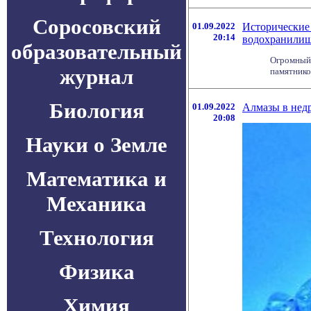
Соросовский
01.09.2022
Исторические 
20:14
водохранили
образовательный
Огромный 
журнал
памятников
Биология
01.09.2022
Алмазы в недр
20:08
Науки о Земле
Математика и
Механика
Технология
Физика
Химия