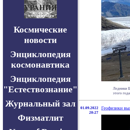
Космические
новости
Энциклопедия
космонавтика
Энциклопедия
"Естествознание"
Ледники Ш
этого года
Журнальный зал
01.09.2022
Геофизики выя
20:27
Физматлит