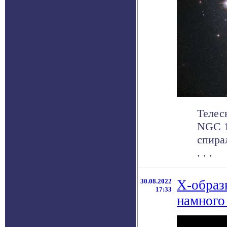
Телес
NGC 1
спира
. . .
30.08.2022
Х-образ
17:33
намного