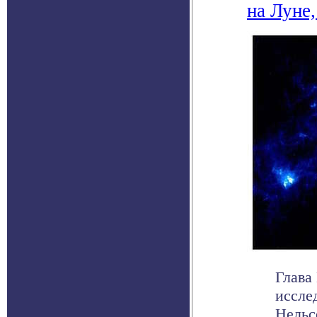
на Луне
Глава
иссле
Нельс