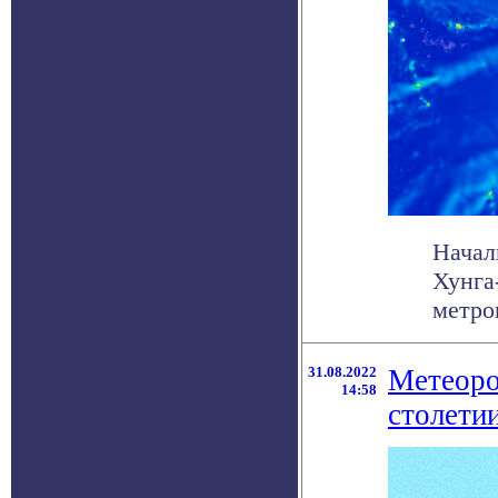
Начал
Хунга
метро
31.08.2022
Метеоро
14:58
столети