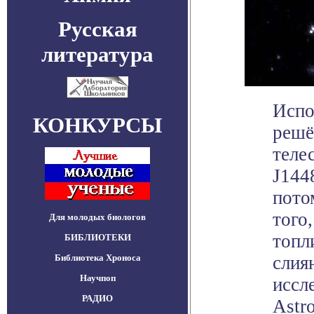
Русская
литература
Испо
КОНКУРСЫ
решё
теле
J144
потом
того
Для молодых биологов
топл
БИБЛИОТЕКИ
Библиотека Хроноса
слия
Научпоп
иссл
РАДИО
Astro