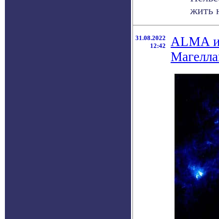
жить н
31.08.2022
ALMA из
12:42
Магелла