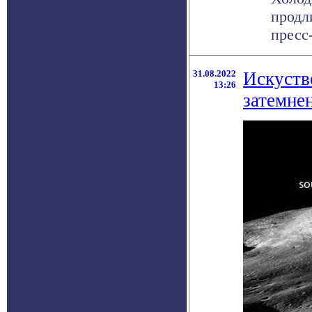
продл
пресс
31.08.2022
Искуств
13:26
затемне