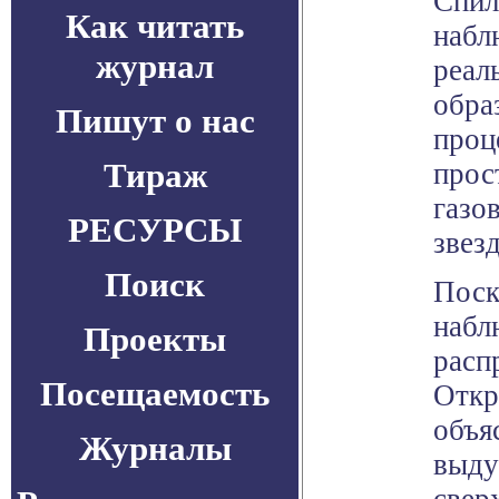
Спил
Как читать
набл
журнал
реал
обра
Пишут о нас
проц
Тираж
прос
газо
РЕСУРСЫ
звезд
Поиск
Поск
набл
Проекты
расп
Посещаемость
Откр
объя
Журналы
выду