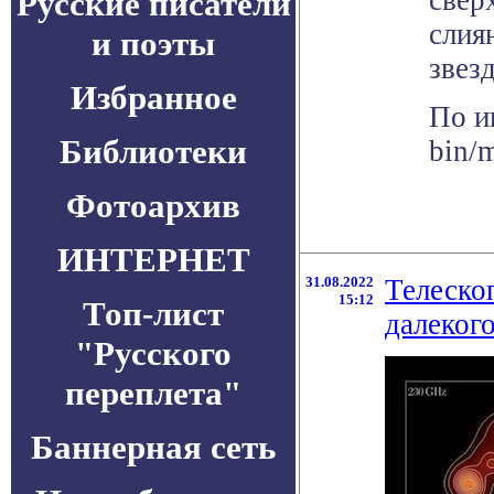
свер
Русские писатели
слия
и поэты
звез
Избранное
По и
Библиотеки
bin/
Фотоархив
ИНТЕРНЕТ
31.08.2022
Телеско
15:12
Топ-лист
далекого
"Русского
переплета"
Баннерная сеть