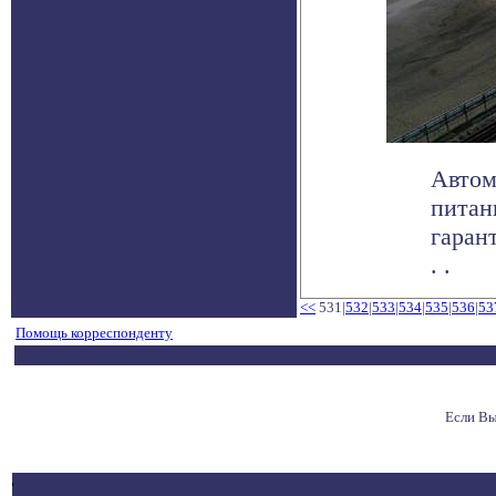
Автом
питан
гаран
. .
<<
531|
532
|
533
|
534
|
535
|
536
|
53
Помощь корреспонденту
Если Вы