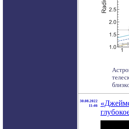
Астро
телес
близко
30.08.2022
«Джеймс
11:46
глубоко