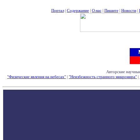
Портал
|
Содержание
|
О нас
|
Пишите
|
Новости
|
Авторские научные
"Физические явления на небесах"
|
"Неизбежность странного микромира"
|
Семинары - Конфе