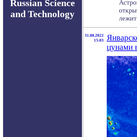
Russian Science
Астро
откры
and Technology
лежит
31.08.2022
Январск
15:03
цунами 