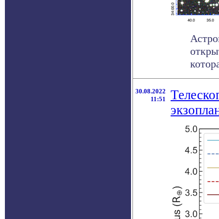
Астро
откры
котора
30.08.2022
Телеско
11:51
экзопла