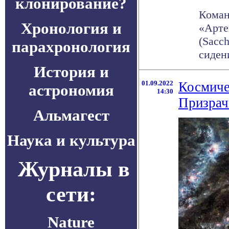
клонирование?
Коман
Хронология и
«Арте
(Sacc
парахронология
сидени
История и
01.09.2022
Космиче
астрономия
14:30
Призрач
Альмагест
Наука и культура
Журналы в
сети:
Nature