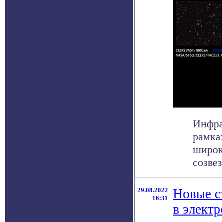
Инфра
рамка
широк
созвез
29.08.2022
Новые с
16:31
в элект