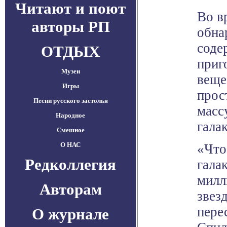
Читают и поют
Во в
авторы РП
обна
соде
ОТДЫХ
приг
Музеи
веще
Игры
прос
Песни русского застолья
масс
Народное
гала
Смешное
О НАС
«Что
Редколлегия
гала
милл
Авторам
звез
пере
О журнале