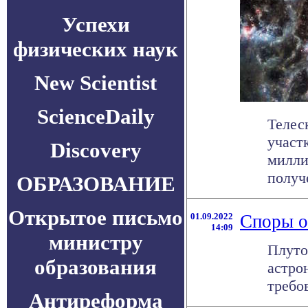
Успехи
физических наук
New Scientist
ScienceDaily
Телес
участ
Discovery
милли
получе
ОБРАЗОВАНИЕ
Открытое письмо
01.09.2022
Споры о
14:09
министру
Плуто
образования
астро
требов
Антиреформа