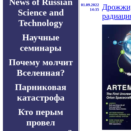
News of Russian
01.09.2022
Дрожжи,
Science and
14:35
радиация
Technology
Научные
семинары
Почему молчит
Вселенная?
Парниковая
катастрофа
Кто перым
провел