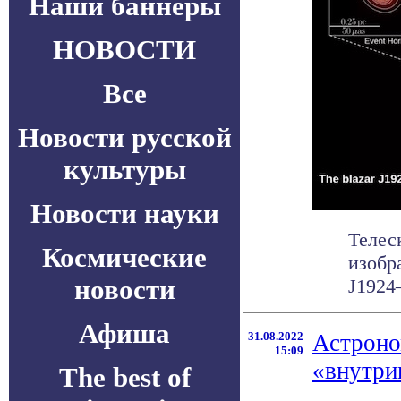
Наши баннеры
НОВОСТИ
Все
Новости русской
культуры
Новости науки
Телес
Космические
изобр
новости
J1924—
Афиша
31.08.2022
Астроно
15:09
«внутри
The best of