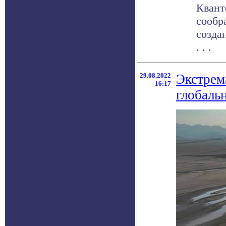
Квант
сообр
созда
. . .
29.08.2022
Экстрем
16:17
глобаль