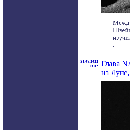
Между
Швейц
изучи
.
31.08.2022
Глава N
13:02
на Луне