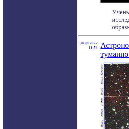
Учены
иссле
образн
30.08.2022
Астроно
11:54
туманно