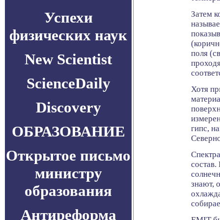
Успехи
Затем к
называе
физических наук
показыв
(коричн
поля (с
New Scientist
проходя
соответ
ScienceDaily
Хотя пр
материа
Discovery
поверхн
измерен
ОБРАЗОВАНИЕ
гипс, н
Северн
Открытое письмо
Спектра
состав.
министру
солнечн
знают, 
образования
охлажда
собирае
Антиреформа
EMIT бы