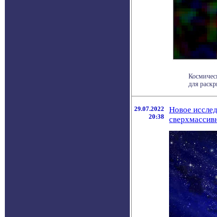
Космичес
для раскр
29.07.2022
Новое исслед
20:38
сверхмассив