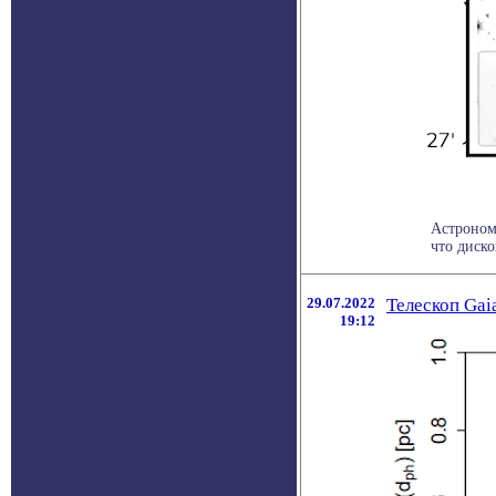
Астроном
что диско
29.07.2022
Телескоп Gai
19:12