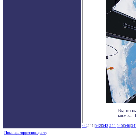
Вы, несо
космоса. 
<<
541|
542
|
543
|
544
|
545
|
546
|
54
Помощь корреспонденту