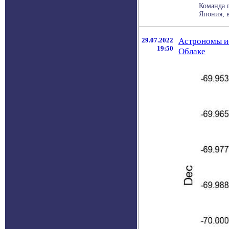
Команда 
Япония, в
29.07.2022
Астрономы и
19:50
Облаке