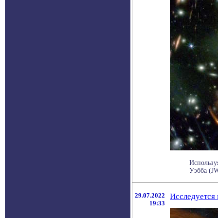
Использу
Уэбба (JW
29.07.2022
Исследуется 
19:33