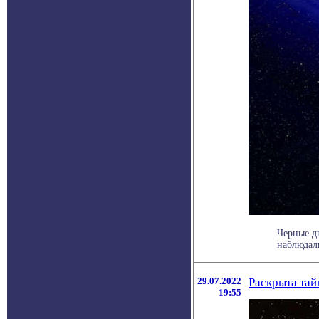
Черные д
наблюдали
29.07.2022
Раскрыта тай
19:55