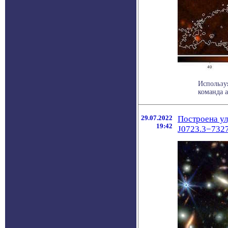
Использу
команда 
29.07.2022
Построена у
19:42
J0723.3−732