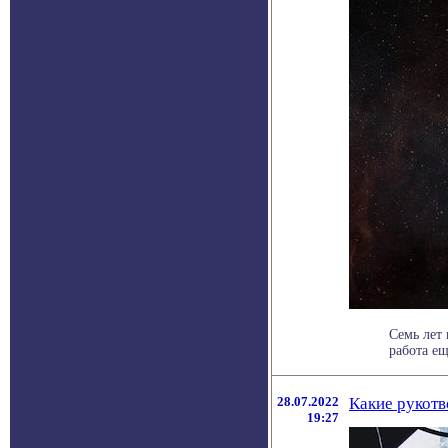
Семь лет
работа ещ
28.07.2022
Какие рукотв
19:27