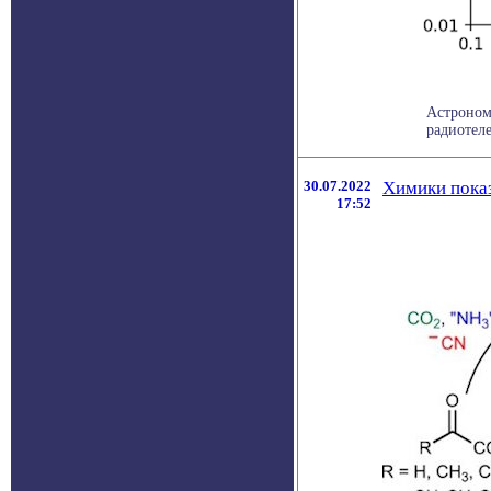
Астроном
радиотеле
30.07.2022
Химики показ
17:52