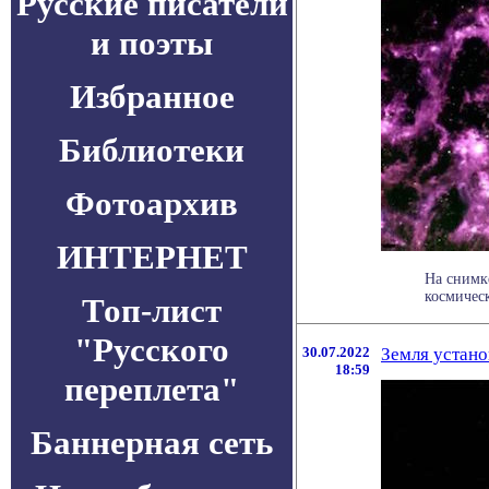
Русские писатели
и поэты
Избранное
Библиотеки
Фотоархив
ИНТЕРНЕТ
На снимк
космическ
Топ-лист
"Русского
30.07.2022
Земля устано
18:59
переплета"
Баннерная сеть