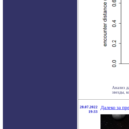
Анализ д
звезды, к
28.07.2022
Далеко за пр
19:33