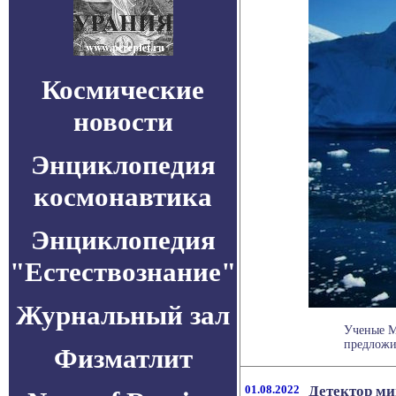
Космические
новости
Энциклопедия
космонавтика
Энциклопедия
"Естествознание"
Журнальный зал
Ученые М
предложи
Физматлит
01.08.2022
Детектор ми