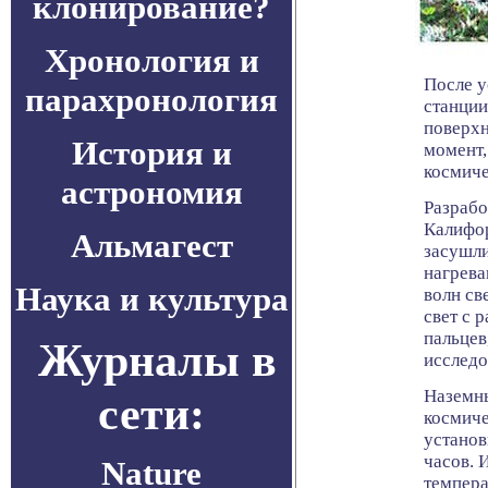
клонирование?
Хронология и
После у
парахронология
станции
поверхн
История и
момент,
космиче
астрономия
Разраб
Калифор
Альмагест
засушли
нагрева
Наука и культура
волн св
свет с 
пальцев
Журналы в
исследо
Наземны
сети:
космиче
установ
часов. 
Nature
темпера