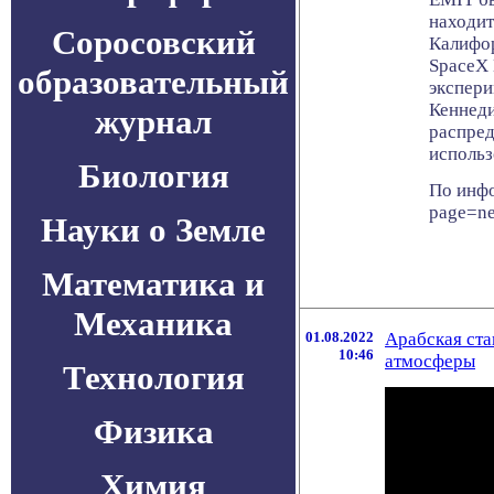
находит
Соросовский
Калифор
SpaceX 
образовательный
экспери
Кеннеди
журнал
распред
использ
Биология
По инфо
page=n
Науки о Земле
Математика и
Механика
01.08.2022
Арабская ста
10:46
атмосферы
Технология
Физика
Химия