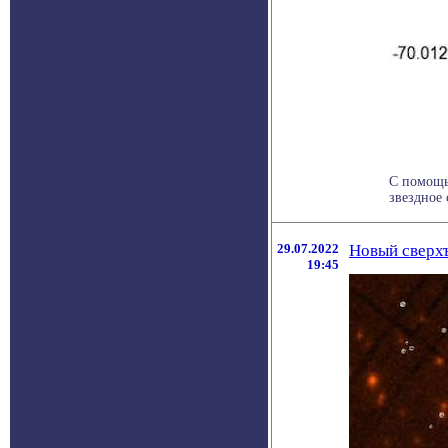
С помощь
звездное
29.07.2022
Новый сверхъ
19:45