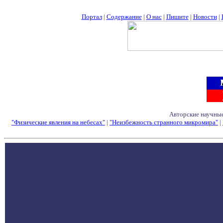
Портал
|
Содержание
|
О нас
|
Пишите
|
Новости
|
Авторские научные
"Физические явления на небесах"
|
"Неизбежность странного микромира"
|
Семинары - Конфе