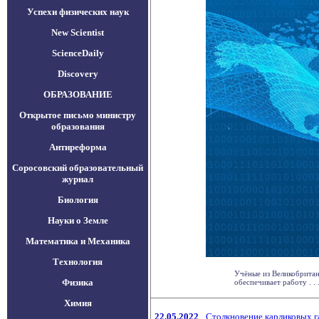
Успехи физических наук
New Scientist
ScienceDaily
Discovery
ОБРАЗОВАНИЕ
Открытое письмо министру
образования
Антиреформа
Соросовский образовательный
журнал
Биология
Науки о Земле
Математика и Механика
Технология
Учёные из Великобритан
Физика
обеспечивает работу . . 
Химия
22.05.2022
Столкновение карликовых г