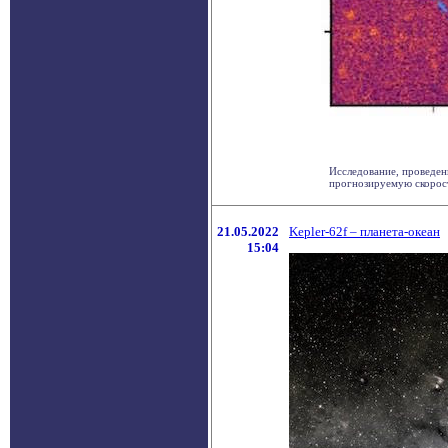
Исследование, проведен
прогнозируемую скорость
21.05.2022
Kepler-62f – планета-океан
15:04