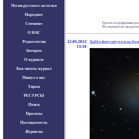
Песни русского застолья
Народное
Группа астрофизиков ра
Смешное
Исследователи предполага
О НАС
Редколлегия
22.05.2022
Хаббл фокусируется на бол
13:16
Авторам
О журнале
Как читать журнал
Пишут о нас
Тираж
РЕСУРСЫ
Поиск
Проекты
Посещаемость
Журналы