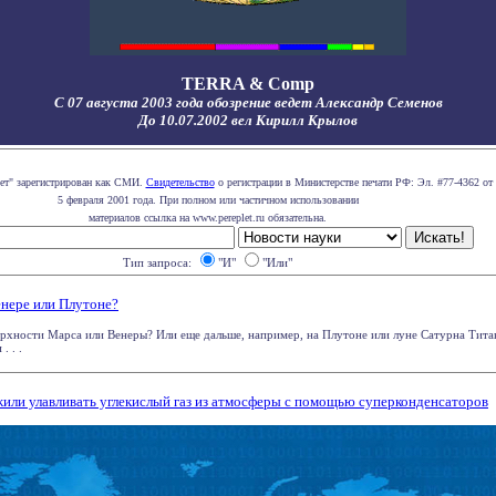
TERRA & Comp
С 07 августа 2003 года обозрение ведет Александр Семенов
До 10.07.2002 вел Кирилл Крылов
лет" зарегистрирован как СМИ.
Свидетельство
о регистрации в Министерстве печати РФ: Эл. #77-4362 от
5 февраля 2001 года. При полном или частичном использовании
материалов ссылка на www.pereplet.ru обязательна.
Тип запроса:
"И"
"Или"
енере или Плутоне?
верхности Марса или Венеры? Или еще дальше, например, на Плутоне или луне Сатурна Тит
. . .
или улавливать углекислый газ из атмосферы с помощью суперконденсаторов