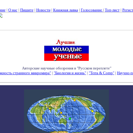
ние
|
О нас
|
Пишите
|
Новости
|
Книжная лавка
|
Голосование
|
Топ-лист
|
Регис
Авторские научные обозрения в "Русском переплете"
жность странного микромира"
|
"Биология и жизнь"
|
"Terra & Comp"
|
Научно-п
Семинары - Конференции - Симпозиумы - Конкурсы