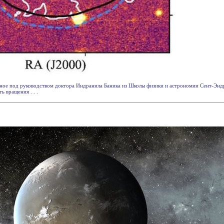
ное под руководством доктора Индранила Баника из Школы физики и астрономии Сент-Эндр
 вращения . . .