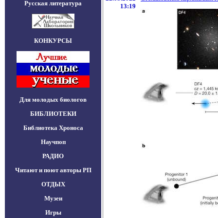
Русская литература
13:19
КОНКУРСЫ
Для молодых биологов
БИБЛИОТЕКИ
Библиотека Хроноса
Научпоп
РАДИО
Читают и поют авторы РП
ОТДЫХ
Музеи
Игры