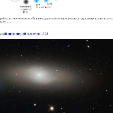
зработала новую теорию, объясняющую существование странных карликовых галактик, не 
ют, . . .
ьшой линзовидной галактике 1023