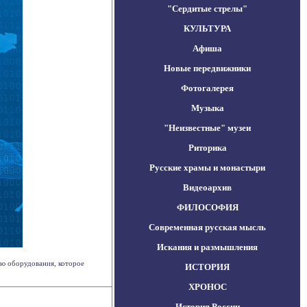
"Сердитые стрелы"
КУЛЬТУРА
Афиша
Новые передвижники
Фотогалерея
Музыка
"Неизвестные" музеи
Риторика
Русские храмы и монастыри
Видеоархив
ФИЛОСОФИЯ
Современная русская мысль
Искания и размышления
ю оборудования, которое
ИСТОРИЯ
ХРОНОС
История России