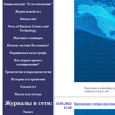
Энциклопедия "Естествознание"
Журнальный зал
Физматлит
News of Russian Science and
Technology
Научные семинары
Почему молчит Вселенная?
Парниковая катастрофа
Кто перым провел
клонирование?
Хронология и парахронология
История и астрономия
Альмагест
Ежегодно в атмосферу в
главную угрозу для . . .
Наука и культура
Журналы в сети:
23.05.2022
Британские учёные предлож
11:28
Nature