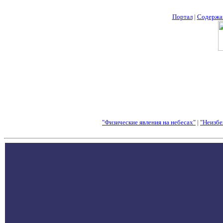
Портал
|
Содержа
"Физические явления на небесах"
|
"Неизбе