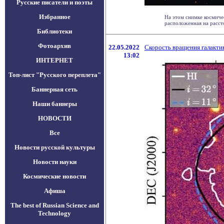
Русские писатели и поэты
Избранное
На этом снимке космиче
расположенная на рассто
Библиотеки
Фотоархив
22.05.2022
Скорость вращения галакти
13:02
ИНТЕРНЕТ
Топ-лист "Русского переплета"
Баннерная сеть
Наши баннеры
НОВОСТИ
Все
Новости русской культуры
Новости науки
Космические новости
Афиша
The best of Russian Science and
Technology