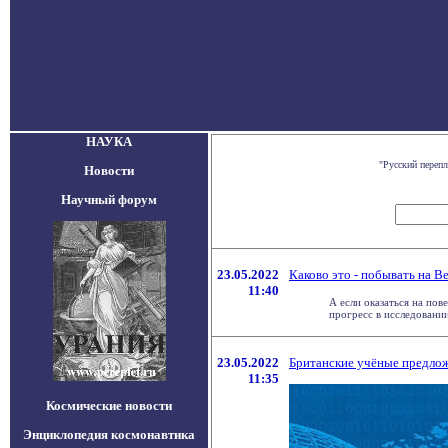
НАУКА
"Русский переп
Новости
Научный форум
23.05.2022
Каково это - побывать на В
11:40
А если оказаться на по
прогресс в исследовании 
23.05.2022
Британские учёные предлож
11:35
Космические новости
Энциклопедия космонавтика