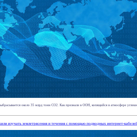
ыбрасывается около 35 млрд тонн CO2. Как признали в ООН, копящийся в атмосфере углеки
или изучать землетрясения и течения с помощью подводных интернет-кабеле