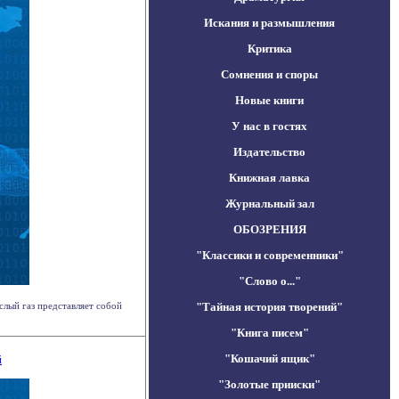
Искания и размышления
Критика
Сомнения и споры
Новые книги
У нас в гостях
Издательство
Книжная лавка
Журнальный зал
ОБОЗРЕНИЯ
"Классики и современники"
"Слово о..."
слый газ представляет собой
"Тайная история творений"
"Книга писем"
"Кошачий ящик"
й
"Золотые прииски"