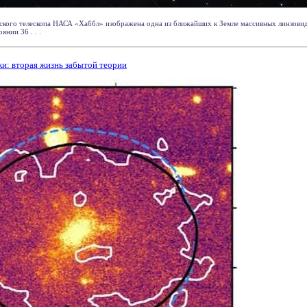
ского телескопа НАСА «Хаббл» изображена одна из ближайших к Земле массивных линзови
янии 36 . . .
ки: вторая жизнь забытой теории