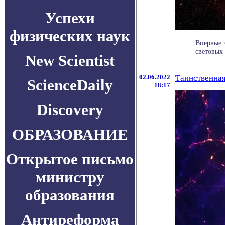
Успехи
физических наук
Впервые 
световых 
New Scientist
02.06.2022
Таинственная
ScienceDaily
18:17
Discovery
ОБРАЗОВАНИЕ
Открытое письмо
министру
образования
Антиреформа