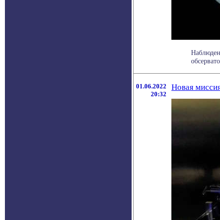
Наблюден
обсервато
01.06.2022
Новая миссия
20:32