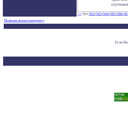
спутников
<<
561|
562
|
563
|
564
|
565
|
566
|
56
Помощь корреспонденту
Если Вы