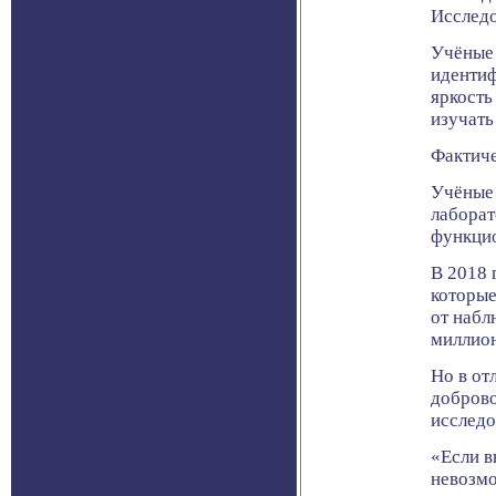
Исследо
Учёные 
идентиф
яркость
изучать
Фактиче
Учёные 
лаборат
функцио
В 2018 
которые
от набл
миллио
Но в от
доброво
исследо
«Если в
невозмо