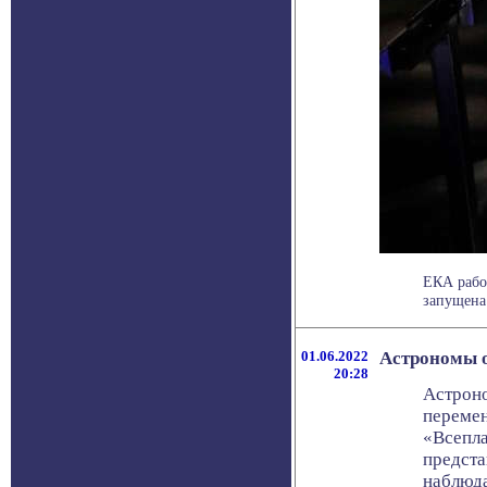
ЕКА работ
запущена 
01.06.2022
Астрономы о
20:28
Астроно
перемен
«Всепла
предста
наблюда