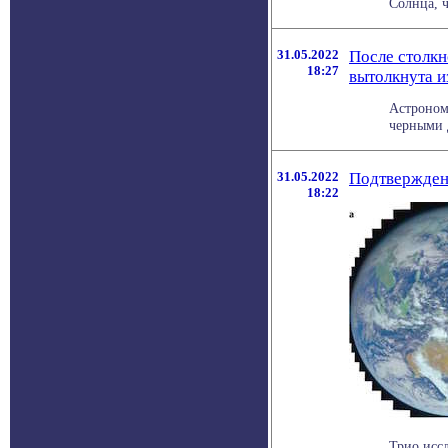
Солнца, 
31.05.2022
После столк
18:27
вытолкнута и
Астроном
черными 
31.05.2022
Подтверждени
18:22
Трио исс