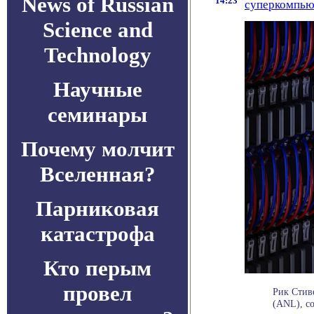
News of Russian
14:23
суперкомпью
Science and
Technology
Научные
семинары
Почему молчит
Вселенная?
Парниковая
катастрофа
Кто перым
провел
Рик Стиве
(ANL), со