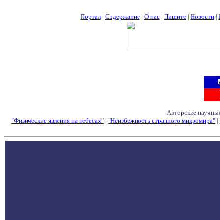
Портал
|
Содержание
|
О нас
|
Пишите
|
Новости
|
Авторские научные
"Физические явления на небесах"
|
"Неизбежность странного микромира"
|
Семинары - Конфе