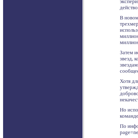
экспери
действо
В новом
трехмер
использ
миллион
миллион
Затем и
звезд, 
звездам
сообщес
Хотя дл
утвержд
доброво
некачес
Но испо
команде
По инфо
page=n