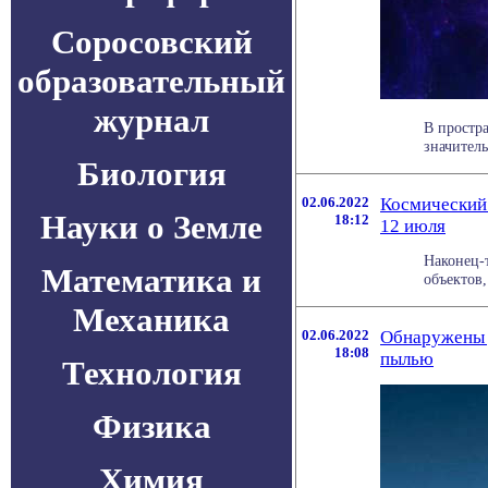
Соросовский
образовательный
журнал
В простр
значитель
Биология
02.06.2022
Космический 
Науки о Земле
18:12
12 июля
Наконец-
Математика и
объектов,
Механика
02.06.2022
Обнаружены д
18:08
пылью
Технология
Физика
Химия