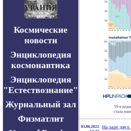
Космические
новости
Энциклопедия
космонавтика
Энциклопедия
"Естествознание"
Журнальный зал
59-я ред
стала наи
Физматлит
03.06.2022
На заре двух