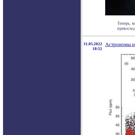
Теперь, 
превосход
31.05.2022
Астрономы и
18:52